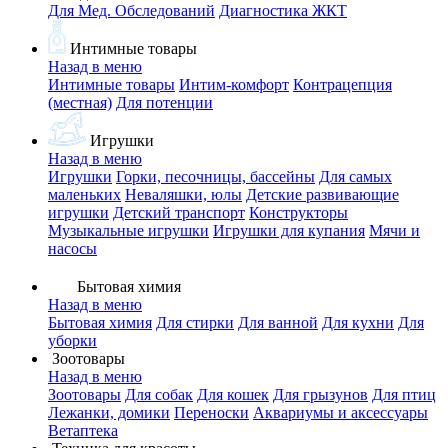
Для Мед. Обследований
Диагностика ЖКТ
Интимные товары
Назад в меню
Интимные товары
Интим-комфорт
Контрацепция
(местная)
Для потенции
Игрушки
Назад в меню
Игрушки
Горки, песочницы, бассейны
Для самых
маленьких
Неваляшки, юлы
Детские развивающие
игрушки
Детский транспорт
Конструкторы
Музыкальные игрушки
Игрушки для купания
Мячи и
насосы
Бытовая химия
Назад в меню
Бытовая химия
Для стирки
Для ванной
Для кухни
Для
уборки
Зоотовары
Назад в меню
Зоотовары
Для собак
Для кошек
Для грызунов
Для птиц
Лежанки, домики
Переноски
Аквариумы и аксессуары
Ветаптека