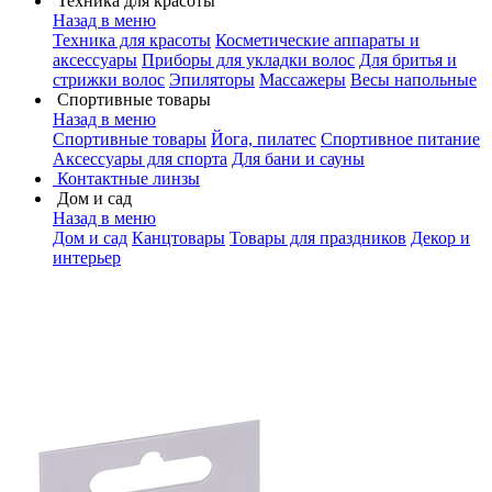
Техника для красоты
Назад в меню
Техника для красоты
Косметические аппараты и
аксессуары
Приборы для укладки волос
Для бритья и
стрижки волос
Эпиляторы
Массажеры
Весы напольные
Спортивные товары
Назад в меню
Спортивные товары
Йога, пилатес
Спортивное питание
Аксессуары для спорта
Для бани и сауны
Контактные линзы
Дом и сад
Назад в меню
Дом и сад
Канцтовары
Товары для праздников
Декор и
интерьер