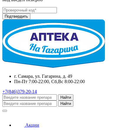
г. Самара, ул. Гагарина, д. 49
Пн-Пт 7:00-22:00, Сб,Вс 8:00-22:00
+7(846)379-20-14
Найти
Найти
Акции