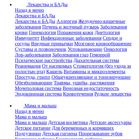
Лекарства и БАДы
Назад в меню
Лекарства и БАДы
Лекарства и БАДы
Аллергия
Желудочно-кишечные
заболевания
Печень и желчный пузырь
Заболевания
крови
Гинекология
Поражения кожи
Диетология
Иммунитет
Инфекционные заболевания
Сердце и
сосуды
Вредные привычки
Мозговое кровообращение
Суставы и позвоночник
Успокаивающие
Онкология
Лор-заболевания
Заболевания глаз
Геморрой
Психические расстройства
Дыхательная система
Реанимация
От насекомых
Стоматология (без ухода за
полостью рта)
Кашель
Витамины и микроэлементы
Простуда, грипп
Общеукрепляющие и тонизирующие
Обезболивающие
Травмы, ушибы, растяжения
Мочеполовая система
Венозная недостаточность
Эндокринная система
Кровотечения
Редкие лекарства
Мама и малыш
Назад в меню
Мама и малыш
Мама и малыш
Детская косметика
Детские аксессуары
Детское питание
Для беременных и кормящих
Подгузники
Детская гигиена
Прорезывание зубов