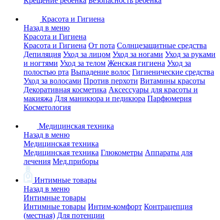
Крещение ребенка
Безопасность ребенка
Красота и Гигиена
Назад в меню
Красота и Гигиена
Красота и Гигиена
От пота
Солнцезащитные средства
Депиляция
Уход за лицом
Уход за ногами
Уход за руками
и ногтями
Уход за телом
Женская гигиена
Уход за
полостью рта
Выпадение волос
Гигиенические средства
Уход за волосами
Против перхоти
Витамины красоты
Декоративная косметика
Аксессуары для красоты и
макияжа
Для маникюра и педикюра
Парфюмерия
Косметология
Медицинская техника
Назад в меню
Медицинская техника
Медицинская техника
Глюкометры
Аппараты для
лечения
Мед.приборы
Интимные товары
Назад в меню
Интимные товары
Интимные товары
Интим-комфорт
Контрацепция
(местная)
Для потенции