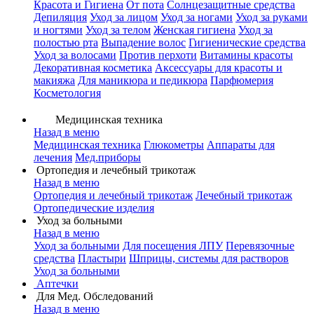
Красота и Гигиена
От пота
Солнцезащитные средства
Депиляция
Уход за лицом
Уход за ногами
Уход за руками
и ногтями
Уход за телом
Женская гигиена
Уход за
полостью рта
Выпадение волос
Гигиенические средства
Уход за волосами
Против перхоти
Витамины красоты
Декоративная косметика
Аксессуары для красоты и
макияжа
Для маникюра и педикюра
Парфюмерия
Косметология
Медицинская техника
Назад в меню
Медицинская техника
Глюкометры
Аппараты для
лечения
Мед.приборы
Ортопедия и лечебный трикотаж
Назад в меню
Ортопедия и лечебный трикотаж
Лечебный трикотаж
Ортопедические изделия
Уход за больными
Назад в меню
Уход за больными
Для посещения ЛПУ
Перевязочные
средства
Пластыри
Шприцы, системы для растворов
Уход за больными
Аптечки
Для Мед. Обследований
Назад в меню