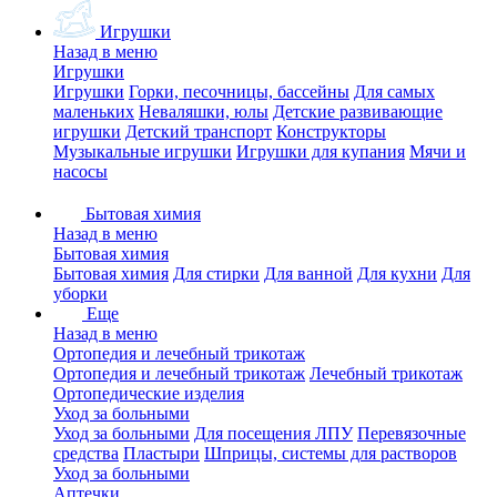
Игрушки
Назад в меню
Игрушки
Игрушки
Горки, песочницы, бассейны
Для самых
маленьких
Неваляшки, юлы
Детские развивающие
игрушки
Детский транспорт
Конструкторы
Музыкальные игрушки
Игрушки для купания
Мячи и
насосы
Бытовая химия
Назад в меню
Бытовая химия
Бытовая химия
Для стирки
Для ванной
Для кухни
Для
уборки
Еще
Назад в меню
Ортопедия и лечебный трикотаж
Ортопедия и лечебный трикотаж
Лечебный трикотаж
Ортопедические изделия
Уход за больными
Уход за больными
Для посещения ЛПУ
Перевязочные
средства
Пластыри
Шприцы, системы для растворов
Уход за больными
Аптечки