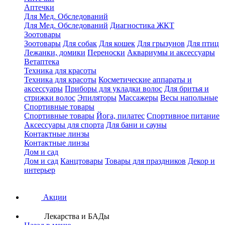
Аптечки
Для Мед. Обследований
Для Мед. Обследований
Диагностика ЖКТ
Зоотовары
Зоотовары
Для собак
Для кошек
Для грызунов
Для птиц
Лежанки, домики
Переноски
Аквариумы и аксессуары
Ветаптека
Техника для красоты
Техника для красоты
Косметические аппараты и
аксессуары
Приборы для укладки волос
Для бритья и
стрижки волос
Эпиляторы
Массажеры
Весы напольные
Спортивные товары
Спортивные товары
Йога, пилатес
Спортивное питание
Аксессуары для спорта
Для бани и сауны
Контактные линзы
Контактные линзы
Дом и сад
Дом и сад
Канцтовары
Товары для праздников
Декор и
интерьер
Акции
Лекарства и БАДы