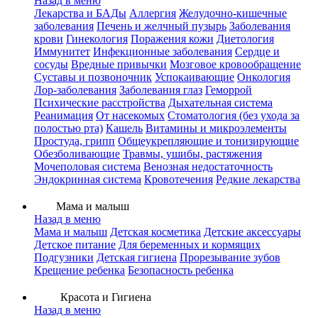
Назад в меню
Лекарства и БАДы
Аллергия
Желудочно-кишечные
заболевания
Печень и желчный пузырь
Заболевания
крови
Гинекология
Поражения кожи
Диетология
Иммунитет
Инфекционные заболевания
Сердце и
сосуды
Вредные привычки
Мозговое кровообращение
Суставы и позвоночник
Успокаивающие
Онкология
Лор-заболевания
Заболевания глаз
Геморрой
Психические расстройства
Дыхательная система
Реанимация
От насекомых
Стоматология (без ухода за
полостью рта)
Кашель
Витамины и микроэлементы
Простуда, грипп
Общеукрепляющие и тонизирующие
Обезболивающие
Травмы, ушибы, растяжения
Мочеполовая система
Венозная недостаточность
Эндокринная система
Кровотечения
Редкие лекарства
Мама и малыш
Назад в меню
Мама и малыш
Детская косметика
Детские аксессуары
Детское питание
Для беременных и кормящих
Подгузники
Детская гигиена
Прорезывание зубов
Крещение ребенка
Безопасность ребенка
Красота и Гигиена
Назад в меню