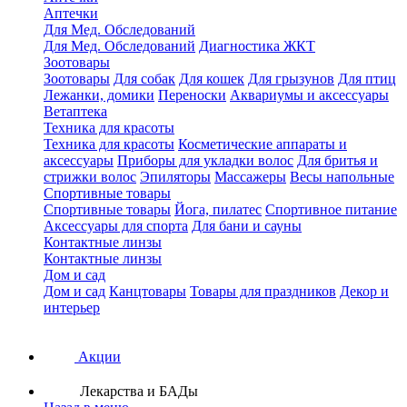
Аптечки
Для Мед. Обследований
Для Мед. Обследований
Диагностика ЖКТ
Зоотовары
Зоотовары
Для собак
Для кошек
Для грызунов
Для птиц
Лежанки, домики
Переноски
Аквариумы и аксессуары
Ветаптека
Техника для красоты
Техника для красоты
Косметические аппараты и
аксессуары
Приборы для укладки волос
Для бритья и
стрижки волос
Эпиляторы
Массажеры
Весы напольные
Спортивные товары
Спортивные товары
Йога, пилатес
Спортивное питание
Аксессуары для спорта
Для бани и сауны
Контактные линзы
Контактные линзы
Дом и сад
Дом и сад
Канцтовары
Товары для праздников
Декор и
интерьер
Акции
Лекарства и БАДы