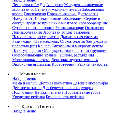
Назад в меню
Лекарства и БАДы
Аллергия
Желудочно-кишечные
заболевания
Печень и желчный пузырь
Заболевания
крови
Гинекология
Поражения кожи
Диетология
Иммунитет
Инфекционные заболевания
Сердце и
сосуды
Вредные привычки
Мозговое кровообращение
Суставы и позвоночник
Успокаивающие
Онкология
Лор-заболевания
Заболевания глаз
Геморрой
Психические расстройства
Дыхательная система
Реанимация
От насекомых
Стоматология (без ухода за
полостью рта)
Кашель
Витамины и микроэлементы
Простуда, грипп
Общеукрепляющие и тонизирующие
Обезболивающие
Травмы, ушибы, растяжения
Мочеполовая система
Венозная недостаточность
Эндокринная система
Кровотечения
Редкие лекарства
Мама и малыш
Назад в меню
Мама и малыш
Детская косметика
Детские аксессуары
Детское питание
Для беременных и кормящих
Подгузники
Детская гигиена
Прорезывание зубов
Крещение ребенка
Безопасность ребенка
Красота и Гигиена
Назад в меню