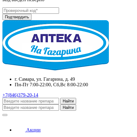
г. Самара, ул. Гагарина, д. 49
Пн-Пт 7:00-22:00, Сб,Вс 8:00-22:00
+7(846)379-20-14
Найти
Найти
Акции