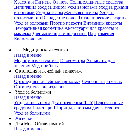
Красота и Гигиена
От пота
Солнцезащитные средства
Депиляция
Уход за лицом
Уход за ногами
Уход за руками
и ногтями
Уход за телом
Женская гигиена
Уход за
полостью рта
Выпадение волос
Гигиенические средства
Уход за волосами
Против перхоти
Витамины красоты
Декоративная косметика
Аксессуары для красоты и
макияжа
Для маникюра и педикюра
Парфюмерия
Косметология
Медицинская техника
Назад в меню
Медицинская техника
Глюкометры
Аппараты для
лечения
Мед.приборы
Ортопедия и лечебный трикотаж
Назад в меню
Ортопедия и лечебный трикотаж
Лечебный трикотаж
Ортопедические изделия
Уход за больными
Назад в меню
Уход за больными
Для посещения ЛПУ
Перевязочные
средства
Пластыри
Шприцы, системы для растворов
Уход за больными
Аптечки
Для Мед. Обследований
Назад в меню