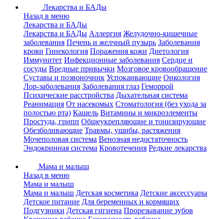
Лекарства и БАДы
Назад в меню
Лекарства и БАДы
Лекарства и БАДы
Аллергия
Желудочно-кишечные
заболевания
Печень и желчный пузырь
Заболевания
крови
Гинекология
Поражения кожи
Диетология
Иммунитет
Инфекционные заболевания
Сердце и
сосуды
Вредные привычки
Мозговое кровообращение
Суставы и позвоночник
Успокаивающие
Онкология
Лор-заболевания
Заболевания глаз
Геморрой
Психические расстройства
Дыхательная система
Реанимация
От насекомых
Стоматология (без ухода за
полостью рта)
Кашель
Витамины и микроэлементы
Простуда, грипп
Общеукрепляющие и тонизирующие
Обезболивающие
Травмы, ушибы, растяжения
Мочеполовая система
Венозная недостаточность
Эндокринная система
Кровотечения
Редкие лекарства
Мама и малыш
Назад в меню
Мама и малыш
Мама и малыш
Детская косметика
Детские аксессуары
Детское питание
Для беременных и кормящих
Подгузники
Детская гигиена
Прорезывание зубов