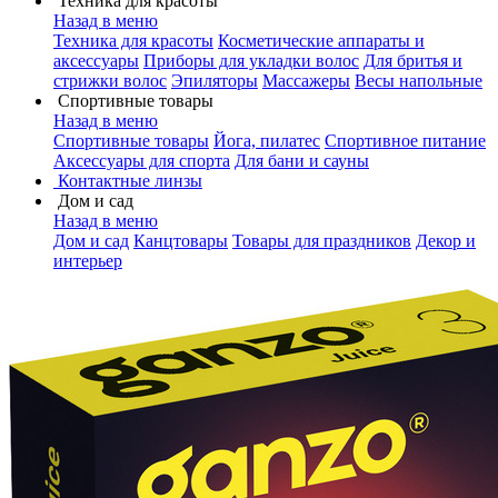
Техника для красоты
Назад в меню
Техника для красоты
Косметические аппараты и
аксессуары
Приборы для укладки волос
Для бритья и
стрижки волос
Эпиляторы
Массажеры
Весы напольные
Спортивные товары
Назад в меню
Спортивные товары
Йога, пилатес
Спортивное питание
Аксессуары для спорта
Для бани и сауны
Контактные линзы
Дом и сад
Назад в меню
Дом и сад
Канцтовары
Товары для праздников
Декор и
интерьер