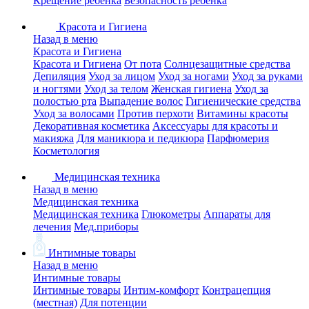
Крещение ребенка
Безопасность ребенка
Красота и Гигиена
Назад в меню
Красота и Гигиена
Красота и Гигиена
От пота
Солнцезащитные средства
Депиляция
Уход за лицом
Уход за ногами
Уход за руками
и ногтями
Уход за телом
Женская гигиена
Уход за
полостью рта
Выпадение волос
Гигиенические средства
Уход за волосами
Против перхоти
Витамины красоты
Декоративная косметика
Аксессуары для красоты и
макияжа
Для маникюра и педикюра
Парфюмерия
Косметология
Медицинская техника
Назад в меню
Медицинская техника
Медицинская техника
Глюкометры
Аппараты для
лечения
Мед.приборы
Интимные товары
Назад в меню
Интимные товары
Интимные товары
Интим-комфорт
Контрацепция
(местная)
Для потенции