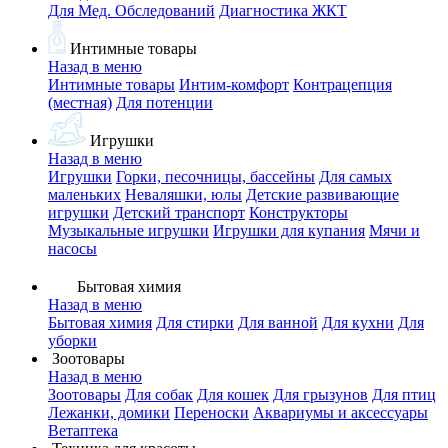
Для Мед. Обследований
Диагностика ЖКТ
Интимные товары
Назад в меню
Интимные товары
Интим-комфорт
Контрацепция
(местная)
Для потенции
Игрушки
Назад в меню
Игрушки
Горки, песочницы, бассейны
Для самых
маленьких
Неваляшки, юлы
Детские развивающие
игрушки
Детский транспорт
Конструкторы
Музыкальные игрушки
Игрушки для купания
Мячи и
насосы
Бытовая химия
Назад в меню
Бытовая химия
Для стирки
Для ванной
Для кухни
Для
уборки
Зоотовары
Назад в меню
Зоотовары
Для собак
Для кошек
Для грызунов
Для птиц
Лежанки, домики
Переноски
Аквариумы и аксессуары
Ветаптека