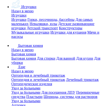
Игрушки
Назад в меню
Игрушки
Игрушки
Горки, песочницы, бассейны
Для самых
маленьких
Неваляшки, юлы
Детские развивающие
игрушки
Детский транспорт
Конструкторы
Музыкальные игрушки
Игрушки для купания
Мячи и
насосы
Бытовая химия
Назад в меню
Бытовая химия
Бытовая химия
Для стирки
Для ванной
Для кухни
Для
уборки
Еще
Назад в меню
Ортопедия и лечебный трикотаж
Ортопедия и лечебный трикотаж
Лечебный трикотаж
Ортопедические изделия
Уход за больными
Уход за больными
Для посещения ЛПУ
Перевязочные
средства
Пластыри
Шприцы, системы для растворов
Уход за больными
Аптечки