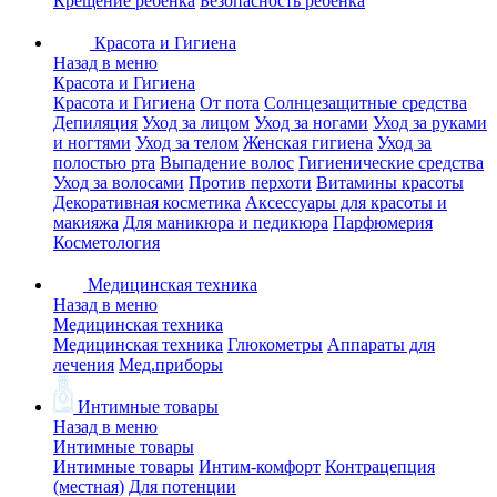
Крещение ребенка
Безопасность ребенка
Красота и Гигиена
Назад в меню
Красота и Гигиена
Красота и Гигиена
От пота
Солнцезащитные средства
Депиляция
Уход за лицом
Уход за ногами
Уход за руками
и ногтями
Уход за телом
Женская гигиена
Уход за
полостью рта
Выпадение волос
Гигиенические средства
Уход за волосами
Против перхоти
Витамины красоты
Декоративная косметика
Аксессуары для красоты и
макияжа
Для маникюра и педикюра
Парфюмерия
Косметология
Медицинская техника
Назад в меню
Медицинская техника
Медицинская техника
Глюкометры
Аппараты для
лечения
Мед.приборы
Интимные товары
Назад в меню
Интимные товары
Интимные товары
Интим-комфорт
Контрацепция
(местная)
Для потенции