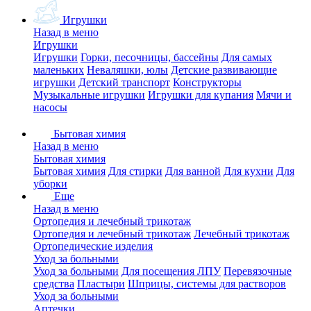
Игрушки
Назад в меню
Игрушки
Игрушки
Горки, песочницы, бассейны
Для самых
маленьких
Неваляшки, юлы
Детские развивающие
игрушки
Детский транспорт
Конструкторы
Музыкальные игрушки
Игрушки для купания
Мячи и
насосы
Бытовая химия
Назад в меню
Бытовая химия
Бытовая химия
Для стирки
Для ванной
Для кухни
Для
уборки
Еще
Назад в меню
Ортопедия и лечебный трикотаж
Ортопедия и лечебный трикотаж
Лечебный трикотаж
Ортопедические изделия
Уход за больными
Уход за больными
Для посещения ЛПУ
Перевязочные
средства
Пластыри
Шприцы, системы для растворов
Уход за больными
Аптечки