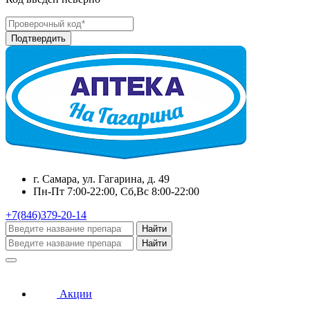
г. Самара, ул. Гагарина, д. 49
Пн-Пт 7:00-22:00, Сб,Вс 8:00-22:00
+7(846)379-20-14
Найти
Найти
Акции