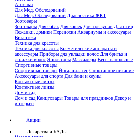
Аптечки
Для Мед. Обследований
Для Мед. Обследований
Диагностика ЖКТ
Зоотовары
Зоотовары
Для собак
Для кошек
Для грызунов
Для птиц
Лежанки, домики
Переноски
Аквариумы и аксессуары
Ветаптека
Техника для красоты
Техника для красоты
Косметические аппараты и
аксессуары
Приборы для укладки волос
Для бритья и
стрижки волос
Эпиляторы
Массажеры
Весы напольные
Спортивные товары
Спортивные товары
Йога, пилатес
Спортивное питание
Аксессуары для спорта
Для бани и сауны
Контактные линзы
Контактные линзы
Дом и сад
Дом и сад
Канцтовары
Товары для праздников
Декор и
интерьер
Акции
Лекарства и БАДы