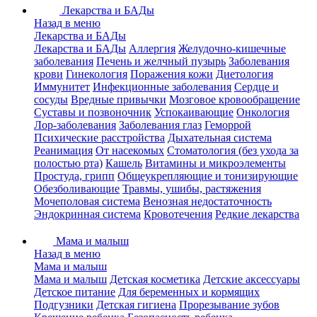
Лекарства и БАДы
Назад в меню
Лекарства и БАДы
Лекарства и БАДы
Аллергия
Желудочно-кишечные
заболевания
Печень и желчный пузырь
Заболевания
крови
Гинекология
Поражения кожи
Диетология
Иммунитет
Инфекционные заболевания
Сердце и
сосуды
Вредные привычки
Мозговое кровообращение
Суставы и позвоночник
Успокаивающие
Онкология
Лор-заболевания
Заболевания глаз
Геморрой
Психические расстройства
Дыхательная система
Реанимация
От насекомых
Стоматология (без ухода за
полостью рта)
Кашель
Витамины и микроэлементы
Простуда, грипп
Общеукрепляющие и тонизирующие
Обезболивающие
Травмы, ушибы, растяжения
Мочеполовая система
Венозная недостаточность
Эндокринная система
Кровотечения
Редкие лекарства
Мама и малыш
Назад в меню
Мама и малыш
Мама и малыш
Детская косметика
Детские аксессуары
Детское питание
Для беременных и кормящих
Подгузники
Детская гигиена
Прорезывание зубов