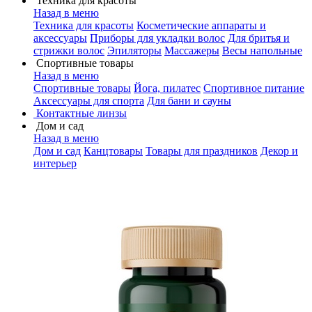
Техника для красоты
Назад в меню
Техника для красоты
Косметические аппараты и
аксессуары
Приборы для укладки волос
Для бритья и
стрижки волос
Эпиляторы
Массажеры
Весы напольные
Спортивные товары
Назад в меню
Спортивные товары
Йога, пилатес
Спортивное питание
Аксессуары для спорта
Для бани и сауны
Контактные линзы
Дом и сад
Назад в меню
Дом и сад
Канцтовары
Товары для праздников
Декор и
интерьер