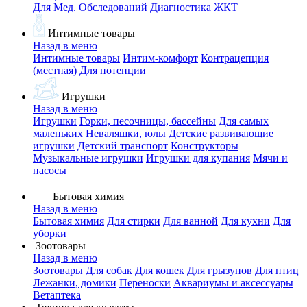
Для Мед. Обследований
Диагностика ЖКТ
Интимные товары
Назад в меню
Интимные товары
Интим-комфорт
Контрацепция
(местная)
Для потенции
Игрушки
Назад в меню
Игрушки
Горки, песочницы, бассейны
Для самых
маленьких
Неваляшки, юлы
Детские развивающие
игрушки
Детский транспорт
Конструкторы
Музыкальные игрушки
Игрушки для купания
Мячи и
насосы
Бытовая химия
Назад в меню
Бытовая химия
Для стирки
Для ванной
Для кухни
Для
уборки
Зоотовары
Назад в меню
Зоотовары
Для собак
Для кошек
Для грызунов
Для птиц
Лежанки, домики
Переноски
Аквариумы и аксессуары
Ветаптека