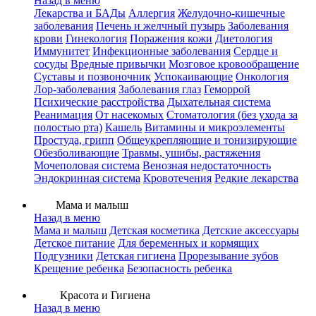
Назад в меню
Лекарства и БАДы
Аллергия
Желудочно-кишечные
заболевания
Печень и желчный пузырь
Заболевания
крови
Гинекология
Поражения кожи
Диетология
Иммунитет
Инфекционные заболевания
Сердце и
сосуды
Вредные привычки
Мозговое кровообращение
Суставы и позвоночник
Успокаивающие
Онкология
Лор-заболевания
Заболевания глаз
Геморрой
Психические расстройства
Дыхательная система
Реанимация
От насекомых
Стоматология (без ухода за
полостью рта)
Кашель
Витамины и микроэлементы
Простуда, грипп
Общеукрепляющие и тонизирующие
Обезболивающие
Травмы, ушибы, растяжения
Мочеполовая система
Венозная недостаточность
Эндокринная система
Кровотечения
Редкие лекарства
Мама и малыш
Назад в меню
Мама и малыш
Детская косметика
Детские аксессуары
Детское питание
Для беременных и кормящих
Подгузники
Детская гигиена
Прорезывание зубов
Крещение ребенка
Безопасность ребенка
Красота и Гигиена
Назад в меню