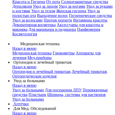
Красота и Гигиена
От пота
Солнцезащитные средства
Депиляция
Уход за лицом
Уход за ногами
Уход за руками
и ногтями
Уход за телом
Женская гигиена
Уход за
полостью рта
Выпадение волос
Гигиенические средства
Уход за волосами
Против перхоти
Витамины красоты
Декоративная косметика
Аксессуары для красоты и
макияжа
Для маникюра и педикюра
Парфюмерия
Косметология
Медицинская техника
Назад в меню
Медицинская техника
Глюкометры
Аппараты для
лечения
Мед.приборы
Ортопедия и лечебный трикотаж
Назад в меню
Ортопедия и лечебный трикотаж
Лечебный трикотаж
Ортопедические изделия
Уход за больными
Назад в меню
Уход за больными
Для посещения ЛПУ
Перевязочные
средства
Пластыри
Шприцы, системы для растворов
Уход за больными
Аптечки
Для Мед. Обследований
Назад в меню