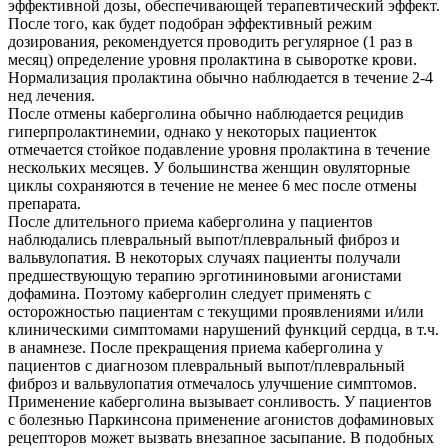
эффективной дозы, обеспечивающей терапевтический эффект.
После того, как будет подобран эффективный режим
дозирования, рекомендуется проводить регулярное (1 раз в
месяц) определение уровня пролактина в сыворотке крови.
Нормализация пролактина обычно наблюдается в течение 2-4
нед лечения.
После отмены каберголина обычно наблюдается рецидив
гиперпролактинемии, однако у некоторых пациенток
отмечается стойкое подавление уровня пролактина в течение
нескольких месяцев. У большинства женщин овуляторные
циклы сохраняются в течение не менее 6 мес после отмены
препарата.
После длительного приема каберголина у пациентов
наблюдались плевральный выпот/плевральный фиброз и
вальвулопатия. В некоторых случаях пациенты получали
предшествующую терапию эрготининовыми агонистами
дофамина. Поэтому каберголин следует применять с
осторожностью пациентам с текущими проявлениями и/или
клиническими симптомами нарушений функций сердца, в т.ч.
в анамнезе. После прекращения приема каберголина у
пациентов с диагнозом плевральный выпот/плевральный
фиброз и вальвулопатия отмечалось улучшение симптомов.
Применение каберголина вызывает сонливость. У пациентов
с болезнью Паркинсона применение агонистов дофаминовых
рецепторов может вызвать внезапное засыпание. В подобных