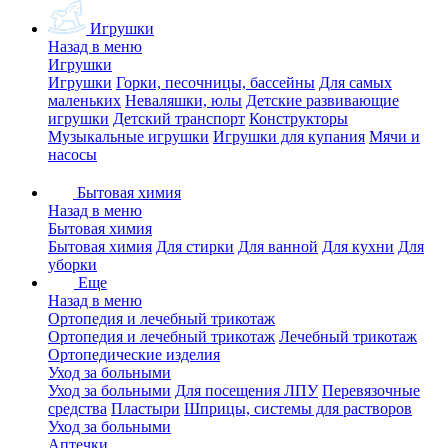
Игрушки
Назад в меню
Игрушки
Игрушки
Горки, песочницы, бассейны
Для самых
маленьких
Неваляшки, юлы
Детские развивающие
игрушки
Детский транспорт
Конструкторы
Музыкальные игрушки
Игрушки для купания
Мячи и
насосы
Бытовая химия
Назад в меню
Бытовая химия
Бытовая химия
Для стирки
Для ванной
Для кухни
Для
уборки
Еще
Назад в меню
Ортопедия и лечебный трикотаж
Ортопедия и лечебный трикотаж
Лечебный трикотаж
Ортопедические изделия
Уход за больными
Уход за больными
Для посещения ЛПУ
Перевязочные
средства
Пластыри
Шприцы, системы для растворов
Уход за больными
Аптечки