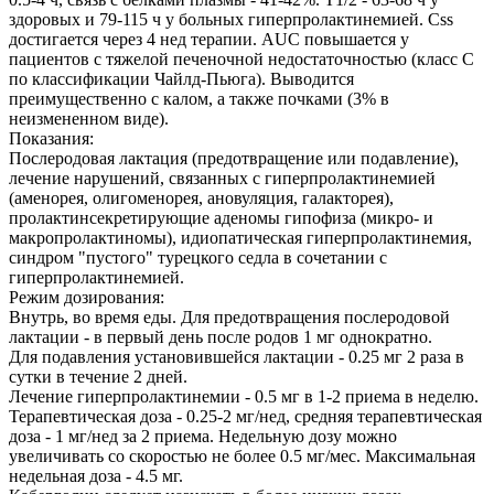
здоровых и 79-115 ч у больных гиперпролактинемией. Css
достигается через 4 нед терапии. AUC повышается у
пациентов с тяжелой печеночной недостаточностью (класс С
по классификации Чайлд-Пьюга). Выводится
преимущественно с калом, а также почками (3% в
неизмененном виде).
Показания:
Послеродовая лактация (предотвращение или подавление),
лечение нарушений, связанных с гиперпролактинемией
(аменорея, олигоменорея, ановуляция, галакторея),
пролактинсекретирующие аденомы гипофиза (микро- и
макропролактиномы), идиопатическая гиперпролактинемия,
синдром "пустого" турецкого седла в сочетании с
гиперпролактинемией.
Режим дозирования:
Внутрь, во время еды. Для предотвращения послеродовой
лактации - в первый день после родов 1 мг однократно.
Для подавления установившейся лактации - 0.25 мг 2 раза в
сутки в течение 2 дней.
Лечение гиперпролактинемии - 0.5 мг в 1-2 приема в неделю.
Терапевтическая доза - 0.25-2 мг/нед, средняя терапевтическая
доза - 1 мг/нед за 2 приема. Недельную дозу можно
увеличивать со скоростью не более 0.5 мг/мес. Максимальная
недельная доза - 4.5 мг.