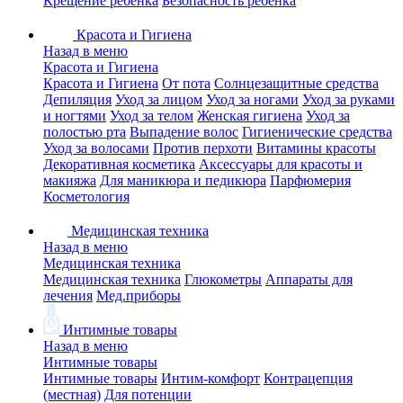
Крещение ребенка
Безопасность ребенка
Красота и Гигиена
Назад в меню
Красота и Гигиена
Красота и Гигиена
От пота
Солнцезащитные средства
Депиляция
Уход за лицом
Уход за ногами
Уход за руками
и ногтями
Уход за телом
Женская гигиена
Уход за
полостью рта
Выпадение волос
Гигиенические средства
Уход за волосами
Против перхоти
Витамины красоты
Декоративная косметика
Аксессуары для красоты и
макияжа
Для маникюра и педикюра
Парфюмерия
Косметология
Медицинская техника
Назад в меню
Медицинская техника
Медицинская техника
Глюкометры
Аппараты для
лечения
Мед.приборы
Интимные товары
Назад в меню
Интимные товары
Интимные товары
Интим-комфорт
Контрацепция
(местная)
Для потенции