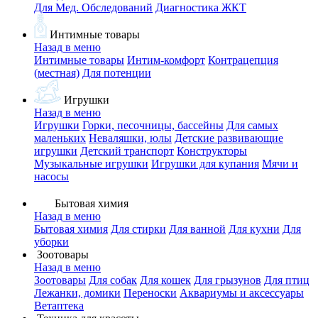
Для Мед. Обследований
Диагностика ЖКТ
Интимные товары
Назад в меню
Интимные товары
Интим-комфорт
Контрацепция
(местная)
Для потенции
Игрушки
Назад в меню
Игрушки
Горки, песочницы, бассейны
Для самых
маленьких
Неваляшки, юлы
Детские развивающие
игрушки
Детский транспорт
Конструкторы
Музыкальные игрушки
Игрушки для купания
Мячи и
насосы
Бытовая химия
Назад в меню
Бытовая химия
Для стирки
Для ванной
Для кухни
Для
уборки
Зоотовары
Назад в меню
Зоотовары
Для собак
Для кошек
Для грызунов
Для птиц
Лежанки, домики
Переноски
Аквариумы и аксессуары
Ветаптека