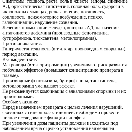
Симптомы: тошнота, рвота, боль в животе, запоры, снижение
АД, ортостатическая гипотензия, головная боль, судороги в
икроножных мышцах, резкая астения, потливость,
сонливость, психомоторное возбуждение, психоз,
галлюцинации, нарушение сознания.
Лечение: промывание желудка, контроль АД, назначение
антагонистов дофамина (производные фенотиазина,
бутирофенона, тиоксантена, метоклопрамида).
Противопоказания:
Гиперчувствительность (в т.ч. к др. производным спорыньи),
период лактации.
Взаимодействие:
Макролиды (в т.ч. эритромицин) увеличивают риск развития
побочных эффектов (повышают концентрацию препарата в
плазме).
Производные фенотиазина, бутирофенона, тиоксантена,
метоклопрамид уменьшают эффект.
Не рекомендуется комбинация с алкалоидами спорыньи и их
производными.
Особые указания:
Перед назначением препарата с целью лечения нарушений,
связанных с гиперпролактинемией, необходимо провести
полное исследование функции гипофиза.
При увеличении дозы пациенты должны находиться под
наблюдением врача с целью установления наименьшей