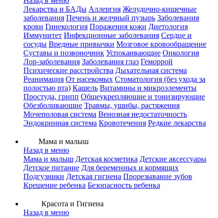
Назад в меню
Лекарства и БАДы
Аллергия
Желудочно-кишечные
заболевания
Печень и желчный пузырь
Заболевания
крови
Гинекология
Поражения кожи
Диетология
Иммунитет
Инфекционные заболевания
Сердце и
сосуды
Вредные привычки
Мозговое кровообращение
Суставы и позвоночник
Успокаивающие
Онкология
Лор-заболевания
Заболевания глаз
Геморрой
Психические расстройства
Дыхательная система
Реанимация
От насекомых
Стоматология (без ухода за
полостью рта)
Кашель
Витамины и микроэлементы
Простуда, грипп
Общеукрепляющие и тонизирующие
Обезболивающие
Травмы, ушибы, растяжения
Мочеполовая система
Венозная недостаточность
Эндокринная система
Кровотечения
Редкие лекарства
Мама и малыш
Назад в меню
Мама и малыш
Детская косметика
Детские аксессуары
Детское питание
Для беременных и кормящих
Подгузники
Детская гигиена
Прорезывание зубов
Крещение ребенка
Безопасность ребенка
Красота и Гигиена
Назад в меню