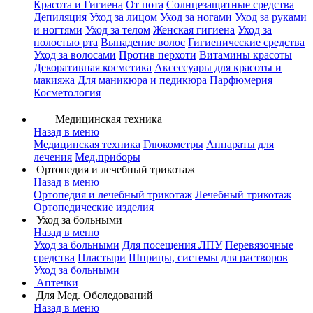
Красота и Гигиена
От пота
Солнцезащитные средства
Депиляция
Уход за лицом
Уход за ногами
Уход за руками
и ногтями
Уход за телом
Женская гигиена
Уход за
полостью рта
Выпадение волос
Гигиенические средства
Уход за волосами
Против перхоти
Витамины красоты
Декоративная косметика
Аксессуары для красоты и
макияжа
Для маникюра и педикюра
Парфюмерия
Косметология
Медицинская техника
Назад в меню
Медицинская техника
Глюкометры
Аппараты для
лечения
Мед.приборы
Ортопедия и лечебный трикотаж
Назад в меню
Ортопедия и лечебный трикотаж
Лечебный трикотаж
Ортопедические изделия
Уход за больными
Назад в меню
Уход за больными
Для посещения ЛПУ
Перевязочные
средства
Пластыри
Шприцы, системы для растворов
Уход за больными
Аптечки
Для Мед. Обследований
Назад в меню