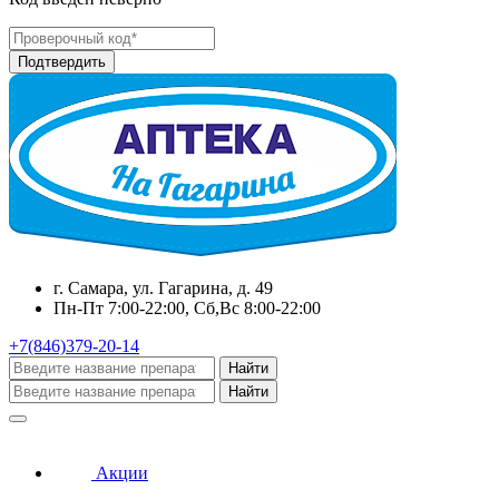
г. Самара, ул. Гагарина, д. 49
Пн-Пт 7:00-22:00, Сб,Вс 8:00-22:00
+7(846)379-20-14
Найти
Найти
Акции