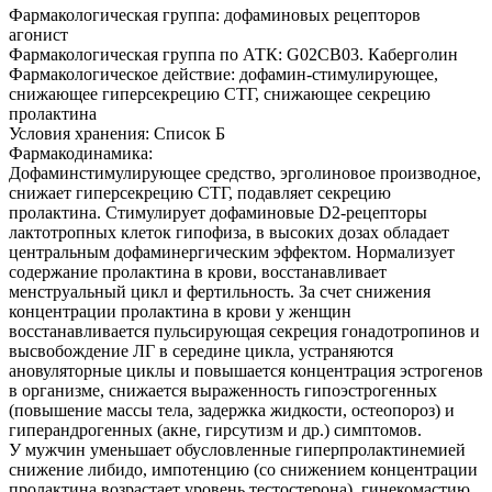
Фармакологическая группа: дофаминовых рецепторов
агонист
Фармакологическая группа по АТК: G02CB03. Каберголин
Фармакологическое действие: дофамин-стимулирующее,
снижающее гиперсекрецию СТГ, снижающее секрецию
пролактина
Условия хранения: Список Б
Фармакодинамика:
Дофаминстимулирующее средство, эрголиновое производное,
снижает гиперсекрецию СТГ, подавляет секрецию
пролактина. Стимулирует дофаминовые D2-рецепторы
лактотропных клеток гипофиза, в высоких дозах обладает
центральным дофаминергическим эффектом. Нормализует
содержание пролактина в крови, восстанавливает
менструальный цикл и фертильность. За счет снижения
концентрации пролактина в крови у женщин
восстанавливается пульсирующая секреция гонадотропинов и
высвобождение ЛГ в середине цикла, устраняются
ановуляторные циклы и повышается концентрация эстрогенов
в организме, снижается выраженность гипоэстрогенных
(повышение массы тела, задержка жидкости, остеопороз) и
гиперандрогенных (акне, гирсутизм и др.) симптомов.
У мужчин уменьшает обусловленные гиперпролактинемией
снижение либидо, импотенцию (со снижением концентрации
пролактина возрастает уровень тестостерона), гинекомастию,