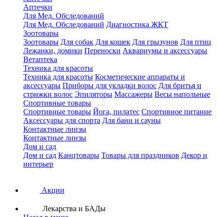
Аптечки
Для Мед. Обследований
Для Мед. Обследований
Диагностика ЖКТ
Зоотовары
Зоотовары
Для собак
Для кошек
Для грызунов
Для птиц
Лежанки, домики
Переноски
Аквариумы и аксессуары
Ветаптека
Техника для красоты
Техника для красоты
Косметические аппараты и
аксессуары
Приборы для укладки волос
Для бритья и
стрижки волос
Эпиляторы
Массажеры
Весы напольные
Спортивные товары
Спортивные товары
Йога, пилатес
Спортивное питание
Аксессуары для спорта
Для бани и сауны
Контактные линзы
Контактные линзы
Дом и сад
Дом и сад
Канцтовары
Товары для праздников
Декор и
интерьер
Акции
Лекарства и БАДы