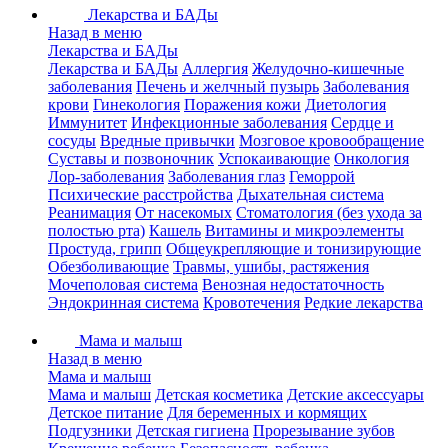
Лекарства и БАДы
Назад в меню
Лекарства и БАДы
Лекарства и БАДы
Аллергия
Желудочно-кишечные
заболевания
Печень и желчный пузырь
Заболевания
крови
Гинекология
Поражения кожи
Диетология
Иммунитет
Инфекционные заболевания
Сердце и
сосуды
Вредные привычки
Мозговое кровообращение
Суставы и позвоночник
Успокаивающие
Онкология
Лор-заболевания
Заболевания глаз
Геморрой
Психические расстройства
Дыхательная система
Реанимация
От насекомых
Стоматология (без ухода за
полостью рта)
Кашель
Витамины и микроэлементы
Простуда, грипп
Общеукрепляющие и тонизирующие
Обезболивающие
Травмы, ушибы, растяжения
Мочеполовая система
Венозная недостаточность
Эндокринная система
Кровотечения
Редкие лекарства
Мама и малыш
Назад в меню
Мама и малыш
Мама и малыш
Детская косметика
Детские аксессуары
Детское питание
Для беременных и кормящих
Подгузники
Детская гигиена
Прорезывание зубов