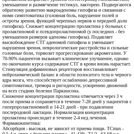
уменьшение и размягчение тестикул, лакторею. Подвергаются
обратному развитию макроаденомы гипофиза и связанная с
ними симптоматика (головная боль, нарушение полей и
остроты зрения, функций черепных нервов и передней доли
гипофиза). Снижает концентрацию пролактина у больных с
пролактиномой и псевдопролактиномой (у последних - без
уменьшения размеров аденомы гипофиза). Подавляет
высвобождение СТГ аденомой гипофиза и уменьшает
нарушения зрения, неврологические расстройства и сильные
головные боли, тормозит прогрессирование акромегалии. У
70-90% пациентов вызывает клиническое улучшение, однако
по окончании курса содержание СТГ в крови вновь нарастает.
Стимуляция дофаминовых рецепторов восстанавливает
нейрохимический баланс в области полосатого тела и черного
ядра мозга, что способствует ослаблению депрессивной
симптоматики, тремора и ригидности, ускорению движений
на всех стадиях болезни Паркинсона.
Снижение концентрации пролактина отмечается через 3 ч
после приема и сохраняется в течение 7-28 дней у пациентов с
гиперпролактинемией и 14-21 дней - при подавлении
послеродовой лактации. Нормализация концентрации
пролактина происходит в течение 2-4 нед лечения.
Фармакокинетика:
Абсорбция - высокая, не зависит от приема пищи. TCmax -
0.5-4 ч, связь с белками плазмы - 41-42%. T1/2 - 63-68 ч у