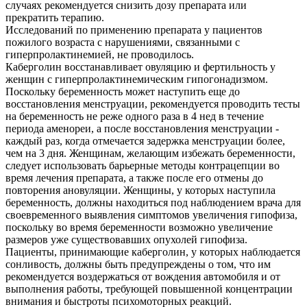
случаях рекомендуется снизить дозу препарата или
прекратить терапию.
Исследований по применению препарата у пациентов
пожилого возраста с нарушениями, связанными с
гиперпролактинемией, не проводилось.
Каберголин восстанавливает овуляцию и фертильность у
женщин с гиперпролактинемическим гипогонадизмом.
Поскольку беременность может наступить еще до
восстановления менструации, рекомендуется проводить тесты
на беременность не реже одного раза в 4 нед в течение
периода аменореи, а после восстановления менструации -
каждый раз, когда отмечается задержка менструации более,
чем на 3 дня. Женщинам, желающим избежать беременности,
следует использовать барьерные методы контрацепции во
время лечения препарата, а также после его отмены до
повторения ановуляции. Женщины, у которых наступила
беременность, должны находиться под наблюдением врача для
своевременного выявления симптомов увеличения гипофиза,
поскольку во время беременности возможно увеличение
размеров уже существовавших опухолей гипофиза.
Пациенты, принимающие каберголин, у которых наблюдается
сонливость, должны быть предупреждены о том, что им
рекомендуется воздержаться от вождения автомобиля и от
выполнения работы, требующей повышенной концентрации
внимания и быстроты психомоторных реакций.