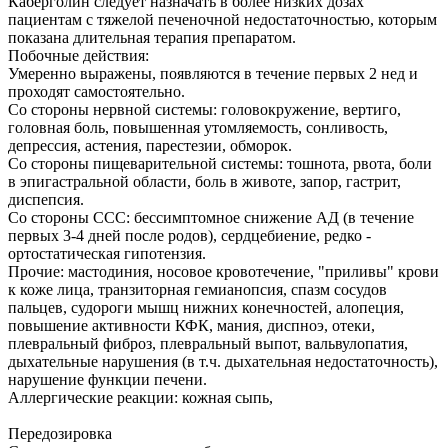
Каберголин следует назначать в более низких дозах
пациентам с тяжелой печеночной недостаточностью, которым
показана длительная терапия препаратом.
Побочные действия:
Умеренно выражены, появляются в течение первых 2 нед и
проходят самостоятельно.
Со стороны нервной системы: головокружение, вертиго,
головная боль, повышенная утомляемость, сонливость,
депрессия, астения, парестезии, обморок.
Со стороны пищеварительной системы: тошнота, рвота, боли
в эпигастральной области, боль в животе, запор, гастрит,
диспепсия.
Со стороны ССС: бессимптомное снижение АД (в течение
первых 3-4 дней после родов), сердцебиение, редко -
ортостатическая гипотензия.
Прочие: мастодиния, носовое кровотечение, "приливы" крови
к коже лица, транзиторная гемианопсия, спазм сосудов
пальцев, судороги мышц нижних конечностей, алопеция,
повышение активности КФК, мания, диспноэ, отеки,
плевральный фиброз, плевральный выпот, вальвулопатия,
дыхательные нарушения (в т.ч. дыхательная недостаточность),
нарушение функции печени.
Аллергические реакции: кожная сыпь,
Передозировка