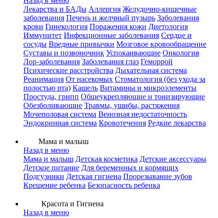
Назад в меню
Лекарства и БАДы
Аллергия
Желудочно-кишечные
заболевания
Печень и желчный пузырь
Заболевания
крови
Гинекология
Поражения кожи
Диетология
Иммунитет
Инфекционные заболевания
Сердце и
сосуды
Вредные привычки
Мозговое кровообращение
Суставы и позвоночник
Успокаивающие
Онкология
Лор-заболевания
Заболевания глаз
Геморрой
Психические расстройства
Дыхательная система
Реанимация
От насекомых
Стоматология (без ухода за
полостью рта)
Кашель
Витамины и микроэлементы
Простуда, грипп
Общеукрепляющие и тонизирующие
Обезболивающие
Травмы, ушибы, растяжения
Мочеполовая система
Венозная недостаточность
Эндокринная система
Кровотечения
Редкие лекарства
Мама и малыш
Назад в меню
Мама и малыш
Детская косметика
Детские аксессуары
Детское питание
Для беременных и кормящих
Подгузники
Детская гигиена
Прорезывание зубов
Крещение ребенка
Безопасность ребенка
Красота и Гигиена
Назад в меню