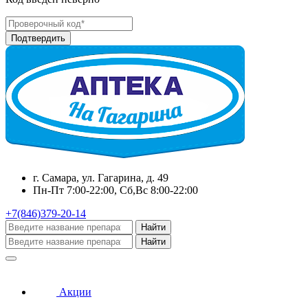
г. Самара, ул. Гагарина, д. 49
Пн-Пт 7:00-22:00, Сб,Вс 8:00-22:00
+7(846)379-20-14
Найти
Найти
Акции