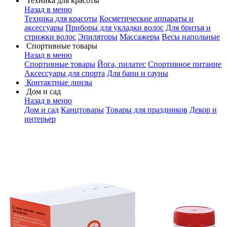
Техника для красоты
Назад в меню
Техника для красоты
Косметические аппараты и
аксессуары
Приборы для укладки волос
Для бритья и
стрижки волос
Эпиляторы
Массажеры
Весы напольные
Спортивные товары
Назад в меню
Спортивные товары
Йога, пилатес
Спортивное питание
Аксессуары для спорта
Для бани и сауны
Контактные линзы
Дом и сад
Назад в меню
Дом и сад
Канцтовары
Товары для праздников
Декор и
интерьер