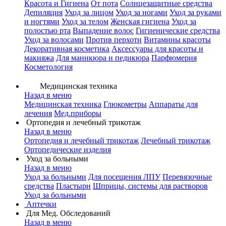
Красота и Гигиена
От пота
Солнцезащитные средства
Депиляция
Уход за лицом
Уход за ногами
Уход за руками
и ногтями
Уход за телом
Женская гигиена
Уход за
полостью рта
Выпадение волос
Гигиенические средства
Уход за волосами
Против перхоти
Витамины красоты
Декоративная косметика
Аксессуары для красоты и
макияжа
Для маникюра и педикюра
Парфюмерия
Косметология
Медицинская техника
Назад в меню
Медицинская техника
Глюкометры
Аппараты для
лечения
Мед.приборы
Ортопедия и лечебный трикотаж
Назад в меню
Ортопедия и лечебный трикотаж
Лечебный трикотаж
Ортопедические изделия
Уход за больными
Назад в меню
Уход за больными
Для посещения ЛПУ
Перевязочные
средства
Пластыри
Шприцы, системы для растворов
Уход за больными
Аптечки
Для Мед. Обследований
Назад в меню