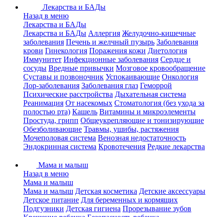
Лекарства и БАДы
Назад в меню
Лекарства и БАДы
Лекарства и БАДы
Аллергия
Желудочно-кишечные
заболевания
Печень и желчный пузырь
Заболевания
крови
Гинекология
Поражения кожи
Диетология
Иммунитет
Инфекционные заболевания
Сердце и
сосуды
Вредные привычки
Мозговое кровообращение
Суставы и позвоночник
Успокаивающие
Онкология
Лор-заболевания
Заболевания глаз
Геморрой
Психические расстройства
Дыхательная система
Реанимация
От насекомых
Стоматология (без ухода за
полостью рта)
Кашель
Витамины и микроэлементы
Простуда, грипп
Общеукрепляющие и тонизирующие
Обезболивающие
Травмы, ушибы, растяжения
Мочеполовая система
Венозная недостаточность
Эндокринная система
Кровотечения
Редкие лекарства
Мама и малыш
Назад в меню
Мама и малыш
Мама и малыш
Детская косметика
Детские аксессуары
Детское питание
Для беременных и кормящих
Подгузники
Детская гигиена
Прорезывание зубов