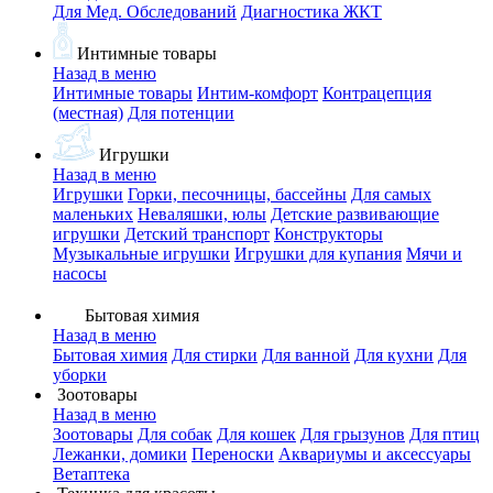
Для Мед. Обследований
Диагностика ЖКТ
Интимные товары
Назад в меню
Интимные товары
Интим-комфорт
Контрацепция
(местная)
Для потенции
Игрушки
Назад в меню
Игрушки
Горки, песочницы, бассейны
Для самых
маленьких
Неваляшки, юлы
Детские развивающие
игрушки
Детский транспорт
Конструкторы
Музыкальные игрушки
Игрушки для купания
Мячи и
насосы
Бытовая химия
Назад в меню
Бытовая химия
Для стирки
Для ванной
Для кухни
Для
уборки
Зоотовары
Назад в меню
Зоотовары
Для собак
Для кошек
Для грызунов
Для птиц
Лежанки, домики
Переноски
Аквариумы и аксессуары
Ветаптека