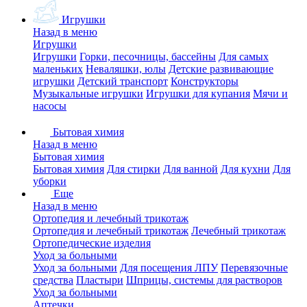
Игрушки
Назад в меню
Игрушки
Игрушки
Горки, песочницы, бассейны
Для самых
маленьких
Неваляшки, юлы
Детские развивающие
игрушки
Детский транспорт
Конструкторы
Музыкальные игрушки
Игрушки для купания
Мячи и
насосы
Бытовая химия
Назад в меню
Бытовая химия
Бытовая химия
Для стирки
Для ванной
Для кухни
Для
уборки
Еще
Назад в меню
Ортопедия и лечебный трикотаж
Ортопедия и лечебный трикотаж
Лечебный трикотаж
Ортопедические изделия
Уход за больными
Уход за больными
Для посещения ЛПУ
Перевязочные
средства
Пластыри
Шприцы, системы для растворов
Уход за больными
Аптечки