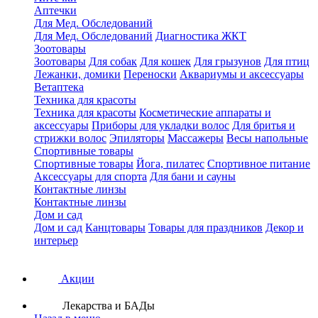
Аптечки
Для Мед. Обследований
Для Мед. Обследований
Диагностика ЖКТ
Зоотовары
Зоотовары
Для собак
Для кошек
Для грызунов
Для птиц
Лежанки, домики
Переноски
Аквариумы и аксессуары
Ветаптека
Техника для красоты
Техника для красоты
Косметические аппараты и
аксессуары
Приборы для укладки волос
Для бритья и
стрижки волос
Эпиляторы
Массажеры
Весы напольные
Спортивные товары
Спортивные товары
Йога, пилатес
Спортивное питание
Аксессуары для спорта
Для бани и сауны
Контактные линзы
Контактные линзы
Дом и сад
Дом и сад
Канцтовары
Товары для праздников
Декор и
интерьер
Акции
Лекарства и БАДы