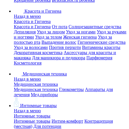
Крещение ребенка
Безопасность ребенка
Красота и Гигиена
Назад в меню
Красота и Гигиена
Красота и Гигиена
От пота
Солнцезащитные средства
Депиляция
Уход за лицом
Уход за ногами
Уход за руками
и ногтями
Уход за телом
Женская гигиена
Уход за
полостью рта
Выпадение волос
Гигиенические средства
Уход за волосами
Против перхоти
Витамины красоты
Декоративная косметика
Аксессуары для красоты и
макияжа
Для маникюра и педикюра
Парфюмерия
Косметология
Медицинская техника
Назад в меню
Медицинская техника
Медицинская техника
Глюкометры
Аппараты для
лечения
Мед.приборы
Интимные товары
Назад в меню
Интимные товары
Интимные товары
Интим-комфорт
Контрацепция
(местная)
Для потенции