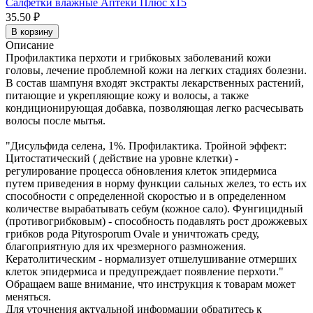
Салфетки влажные Аптеки Плюс x15
35.50 ₽
В корзину
Описание
Профилактика перхоти и грибковых заболеваний кожи
головы, лечение проблемной кожи на легких стадиях болезни.
В состав шампуня входят экстракты лекарственных растений,
питающие и укрепляющие кожу и волосы, а также
кондиционирующая добавка, позволяющая легко расчесывать
волосы после мытья.
"Дисульфида селена, 1%. Профилактика. Тройной эффект:
Цитостатический ( действие на уровне клетки) -
регулирование процесса обновления клеток эпидермиса
путем приведения в норму функции сальных желез, то есть их
способности с определенной скоростью и в определенном
количестве вырабатывать себум (кожное сало). Фунгицидный
(противогрибковым) - способность подавлять рост дрожжевых
грибков рода Pityrosporum Ovale и уничтожать среду,
благоприятную для их чрезмерного размножения.
Кератолитическим - нормализует отшелушивание отмерших
клеток эпидермиса и предупреждает появление перхоти."
Обращаем ваше внимание, что инструкция к товарам может
меняться.
Для уточнения актуальной информации обратитесь к