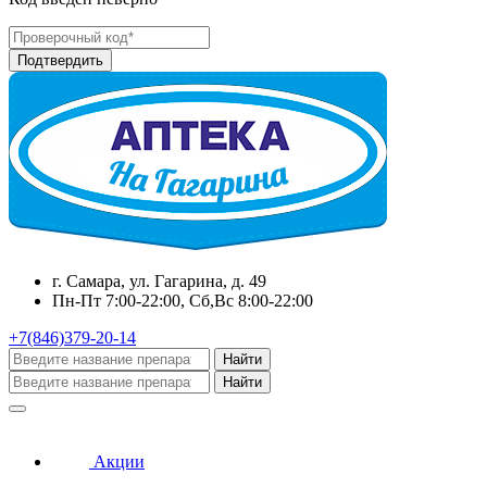
г. Самара, ул. Гагарина, д. 49
Пн-Пт 7:00-22:00, Сб,Вс 8:00-22:00
+7(846)379-20-14
Найти
Найти
Акции