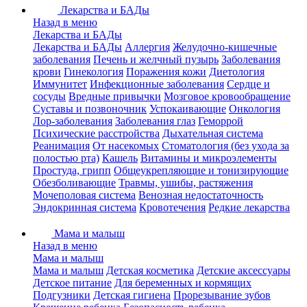
Лекарства и БАДы
Назад в меню
Лекарства и БАДы
Лекарства и БАДы
Аллергия
Желудочно-кишечные
заболевания
Печень и желчный пузырь
Заболевания
крови
Гинекология
Поражения кожи
Диетология
Иммунитет
Инфекционные заболевания
Сердце и
сосуды
Вредные привычки
Мозговое кровообращение
Суставы и позвоночник
Успокаивающие
Онкология
Лор-заболевания
Заболевания глаз
Геморрой
Психические расстройства
Дыхательная система
Реанимация
От насекомых
Стоматология (без ухода за
полостью рта)
Кашель
Витамины и микроэлементы
Простуда, грипп
Общеукрепляющие и тонизирующие
Обезболивающие
Травмы, ушибы, растяжения
Мочеполовая система
Венозная недостаточность
Эндокринная система
Кровотечения
Редкие лекарства
Мама и малыш
Назад в меню
Мама и малыш
Мама и малыш
Детская косметика
Детские аксессуары
Детское питание
Для беременных и кормящих
Подгузники
Детская гигиена
Прорезывание зубов