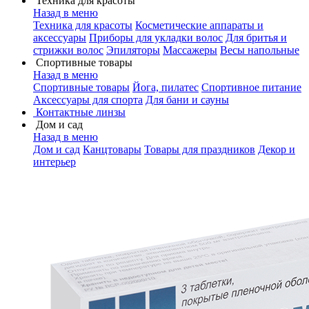
Техника для красоты
Назад в меню
Техника для красоты
Косметические аппараты и
аксессуары
Приборы для укладки волос
Для бритья и
стрижки волос
Эпиляторы
Массажеры
Весы напольные
Спортивные товары
Назад в меню
Спортивные товары
Йога, пилатес
Спортивное питание
Аксессуары для спорта
Для бани и сауны
Контактные линзы
Дом и сад
Назад в меню
Дом и сад
Канцтовары
Товары для праздников
Декор и
интерьер