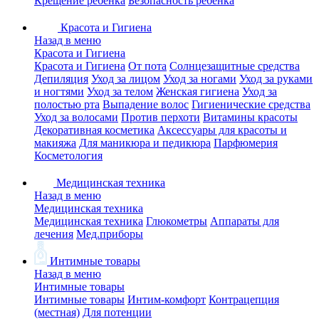
Крещение ребенка
Безопасность ребенка
Красота и Гигиена
Назад в меню
Красота и Гигиена
Красота и Гигиена
От пота
Солнцезащитные средства
Депиляция
Уход за лицом
Уход за ногами
Уход за руками
и ногтями
Уход за телом
Женская гигиена
Уход за
полостью рта
Выпадение волос
Гигиенические средства
Уход за волосами
Против перхоти
Витамины красоты
Декоративная косметика
Аксессуары для красоты и
макияжа
Для маникюра и педикюра
Парфюмерия
Косметология
Медицинская техника
Назад в меню
Медицинская техника
Медицинская техника
Глюкометры
Аппараты для
лечения
Мед.приборы
Интимные товары
Назад в меню
Интимные товары
Интимные товары
Интим-комфорт
Контрацепция
(местная)
Для потенции