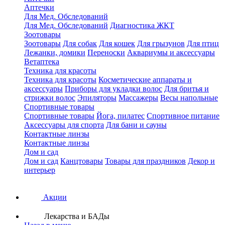
Аптечки
Для Мед. Обследований
Для Мед. Обследований
Диагностика ЖКТ
Зоотовары
Зоотовары
Для собак
Для кошек
Для грызунов
Для птиц
Лежанки, домики
Переноски
Аквариумы и аксессуары
Ветаптека
Техника для красоты
Техника для красоты
Косметические аппараты и
аксессуары
Приборы для укладки волос
Для бритья и
стрижки волос
Эпиляторы
Массажеры
Весы напольные
Спортивные товары
Спортивные товары
Йога, пилатес
Спортивное питание
Аксессуары для спорта
Для бани и сауны
Контактные линзы
Контактные линзы
Дом и сад
Дом и сад
Канцтовары
Товары для праздников
Декор и
интерьер
Акции
Лекарства и БАДы