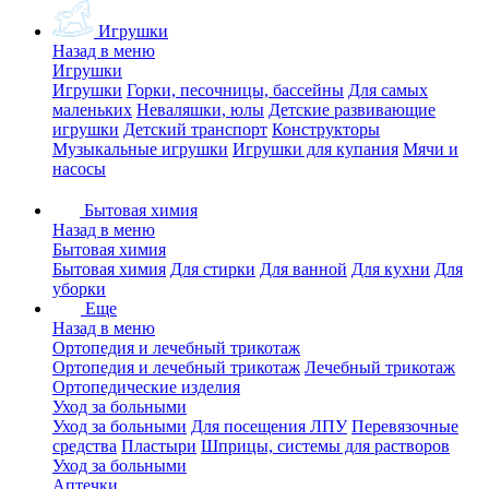
Игрушки
Назад в меню
Игрушки
Игрушки
Горки, песочницы, бассейны
Для самых
маленьких
Неваляшки, юлы
Детские развивающие
игрушки
Детский транспорт
Конструкторы
Музыкальные игрушки
Игрушки для купания
Мячи и
насосы
Бытовая химия
Назад в меню
Бытовая химия
Бытовая химия
Для стирки
Для ванной
Для кухни
Для
уборки
Еще
Назад в меню
Ортопедия и лечебный трикотаж
Ортопедия и лечебный трикотаж
Лечебный трикотаж
Ортопедические изделия
Уход за больными
Уход за больными
Для посещения ЛПУ
Перевязочные
средства
Пластыри
Шприцы, системы для растворов
Уход за больными
Аптечки