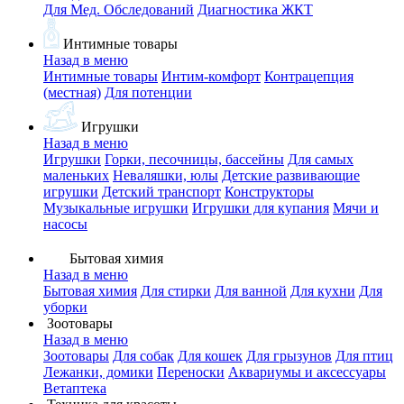
Для Мед. Обследований
Диагностика ЖКТ
Интимные товары
Назад в меню
Интимные товары
Интим-комфорт
Контрацепция
(местная)
Для потенции
Игрушки
Назад в меню
Игрушки
Горки, песочницы, бассейны
Для самых
маленьких
Неваляшки, юлы
Детские развивающие
игрушки
Детский транспорт
Конструкторы
Музыкальные игрушки
Игрушки для купания
Мячи и
насосы
Бытовая химия
Назад в меню
Бытовая химия
Для стирки
Для ванной
Для кухни
Для
уборки
Зоотовары
Назад в меню
Зоотовары
Для собак
Для кошек
Для грызунов
Для птиц
Лежанки, домики
Переноски
Аквариумы и аксессуары
Ветаптека