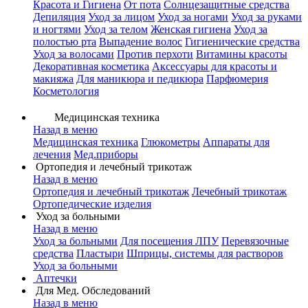
Красота и Гигиена
От пота
Солнцезащитные средства
Депиляция
Уход за лицом
Уход за ногами
Уход за руками
и ногтями
Уход за телом
Женская гигиена
Уход за
полостью рта
Выпадение волос
Гигиенические средства
Уход за волосами
Против перхоти
Витамины красоты
Декоративная косметика
Аксессуары для красоты и
макияжа
Для маникюра и педикюра
Парфюмерия
Косметология
Медицинская техника
Назад в меню
Медицинская техника
Глюкометры
Аппараты для
лечения
Мед.приборы
Ортопедия и лечебный трикотаж
Назад в меню
Ортопедия и лечебный трикотаж
Лечебный трикотаж
Ортопедические изделия
Уход за больными
Назад в меню
Уход за больными
Для посещения ЛПУ
Перевязочные
средства
Пластыри
Шприцы, системы для растворов
Уход за больными
Аптечки
Для Мед. Обследований
Назад в меню