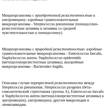
Микроорганизмы с
приобретенной резистентностью
к
азитромицину: аэробные грамположительные
микроорганизмы - Streptococcus pneumoniae (пенициллин-
резистентные штаммы и штаммы со средней
чувствительностью к пенициллину).
Микроорганизмы с
природной резистентностью:
аэробные
грамположительные микроорганизмы - Enterococcus faecalis,
Staphylococcus aureus, Staphylococcus epidermidis
(метициллинрезистентные штаммы), анаэробные
микроорганизмы - Bacteroides fragilis.
Описаны случаи
перекрестной резистентности
между
Streptococcus pneumoniae, Streptococcus pyogenes (бета-
гемолитический стрептококк группы A), Enterococcus faecalis
и Staphylococcus aureus (метициллинрезистентные штаммы) к
эритромицину, азитромицину, другим макролидам и
линкозамидам.