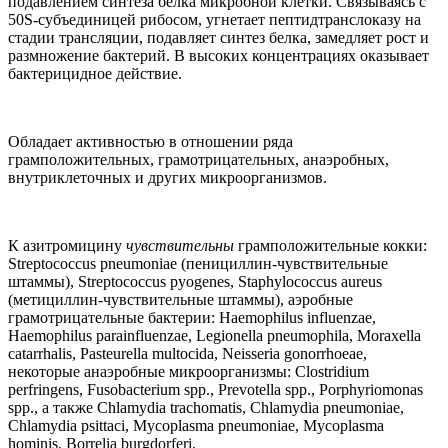
подавлением синтеза белка микробной клетки. Связываясь с
50S-субъединицей рибосом, угнетает пептидтранслоказу на
стадии трансляции, подавляет синтез белка, замедляет рост и
размножение бактерий. В высоких концентрациях оказывает
бактерицидное действие.
Обладает активностью в отношении ряда
грамположительных, грамотрицательных, анаэробных,
внутриклеточных и других микроорганизмов.
К азитромицину
чувствительны
грамположительные кокки:
Streptococcus pneumoniae (пенициллин-чувствительные
штаммы), Streptococcus pyogenes, Staphylococcus aureus
(метициллин-чувствительные штаммы), аэробные
грамотрицательные бактерии: Haemophilus influenzae,
Haemophilus parainfluenzae, Legionella pneumophila, Moraxella
catarrhalis, Pasteurella multocida, Neisseria gonorrhoeae,
некоторые анаэробные микроорганизмы: Clostridium
perfringens, Fusobacterium spp., Prevotella spp., Porphyriomonas
spp., а также Chlamydia trachomatis, Chlamydia pneumoniae,
Chlamydia psittaci, Mycoplasma pneumoniae, Mycoplasma
hominis, Borrelia burgdorferi.