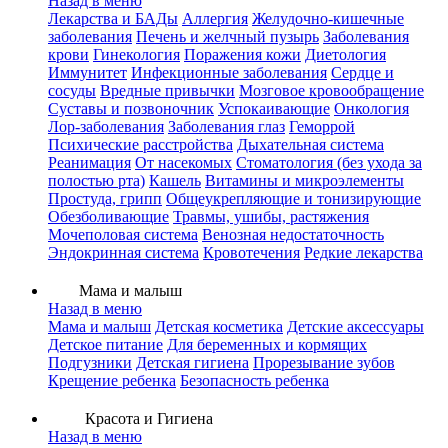
Назад в меню
Лекарства и БАДы
Аллергия
Желудочно-кишечные
заболевания
Печень и желчный пузырь
Заболевания
крови
Гинекология
Поражения кожи
Диетология
Иммунитет
Инфекционные заболевания
Сердце и
сосуды
Вредные привычки
Мозговое кровообращение
Суставы и позвоночник
Успокаивающие
Онкология
Лор-заболевания
Заболевания глаз
Геморрой
Психические расстройства
Дыхательная система
Реанимация
От насекомых
Стоматология (без ухода за
полостью рта)
Кашель
Витамины и микроэлементы
Простуда, грипп
Общеукрепляющие и тонизирующие
Обезболивающие
Травмы, ушибы, растяжения
Мочеполовая система
Венозная недостаточность
Эндокринная система
Кровотечения
Редкие лекарства
Мама и малыш
Назад в меню
Мама и малыш
Детская косметика
Детские аксессуары
Детское питание
Для беременных и кормящих
Подгузники
Детская гигиена
Прорезывание зубов
Крещение ребенка
Безопасность ребенка
Красота и Гигиена
Назад в меню