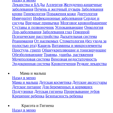
Назад в меню
Лекарства и БАДы
Аллергия
Желудочно-кишечные
заболевания
Печень и желчный пузырь
Заболевания
крови
Гинекология
Поражения кожи
Диетология
Иммунитет
Инфекционные заболевания
Сердце и
сосуды
Вредные привычки
Мозговое кровообращение
Суставы и позвоночник
Успокаивающие
Онкология
Лор-заболевания
Заболевания глаз
Геморрой
Психические расстройства
Дыхательная система
Реанимация
От насекомых
Стоматология (без ухода за
полостью рта)
Кашель
Витамины и микроэлементы
Простуда, грипп
Общеукрепляющие и тонизирующие
Обезболивающие
Травмы, ушибы, растяжения
Мочеполовая система
Венозная недостаточность
Эндокринная система
Кровотечения
Редкие лекарства
Мама и малыш
Назад в меню
Мама и малыш
Детская косметика
Детские аксессуары
Детское питание
Для беременных и кормящих
Подгузники
Детская гигиена
Прорезывание зубов
Крещение ребенка
Безопасность ребенка
Красота и Гигиена
Назад в меню