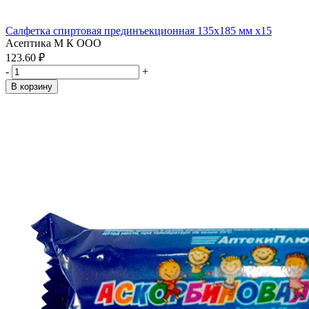
Салфетка спиртовая прединъекционная 135х185 мм x15
Асептика М К ООО
123.60 ₽
-
+
В корзину