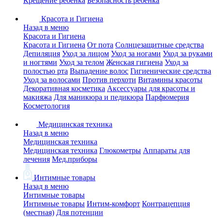
Крещение ребенка
Безопасность ребенка
Красота и Гигиена
Назад в меню
Красота и Гигиена
Красота и Гигиена
От пота
Солнцезащитные средства
Депиляция
Уход за лицом
Уход за ногами
Уход за руками
и ногтями
Уход за телом
Женская гигиена
Уход за
полостью рта
Выпадение волос
Гигиенические средства
Уход за волосами
Против перхоти
Витамины красоты
Декоративная косметика
Аксессуары для красоты и
макияжа
Для маникюра и педикюра
Парфюмерия
Косметология
Медицинская техника
Назад в меню
Медицинская техника
Медицинская техника
Глюкометры
Аппараты для
лечения
Мед.приборы
Интимные товары
Назад в меню
Интимные товары
Интимные товары
Интим-комфорт
Контрацепция
(местная)
Для потенции