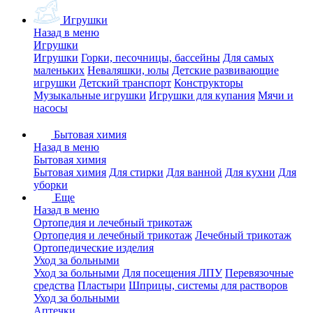
Игрушки
Назад в меню
Игрушки
Игрушки
Горки, песочницы, бассейны
Для самых
маленьких
Неваляшки, юлы
Детские развивающие
игрушки
Детский транспорт
Конструкторы
Музыкальные игрушки
Игрушки для купания
Мячи и
насосы
Бытовая химия
Назад в меню
Бытовая химия
Бытовая химия
Для стирки
Для ванной
Для кухни
Для
уборки
Еще
Назад в меню
Ортопедия и лечебный трикотаж
Ортопедия и лечебный трикотаж
Лечебный трикотаж
Ортопедические изделия
Уход за больными
Уход за больными
Для посещения ЛПУ
Перевязочные
средства
Пластыри
Шприцы, системы для растворов
Уход за больными
Аптечки