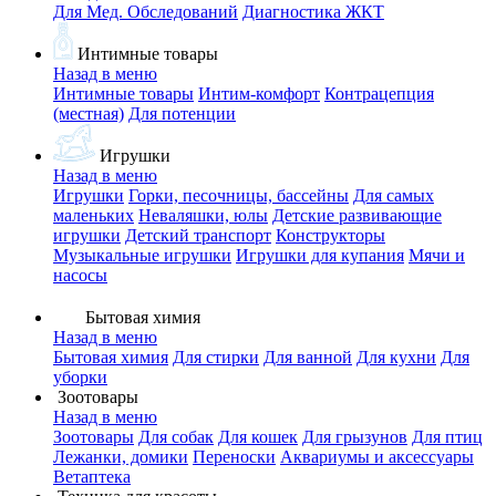
Для Мед. Обследований
Диагностика ЖКТ
Интимные товары
Назад в меню
Интимные товары
Интим-комфорт
Контрацепция
(местная)
Для потенции
Игрушки
Назад в меню
Игрушки
Горки, песочницы, бассейны
Для самых
маленьких
Неваляшки, юлы
Детские развивающие
игрушки
Детский транспорт
Конструкторы
Музыкальные игрушки
Игрушки для купания
Мячи и
насосы
Бытовая химия
Назад в меню
Бытовая химия
Для стирки
Для ванной
Для кухни
Для
уборки
Зоотовары
Назад в меню
Зоотовары
Для собак
Для кошек
Для грызунов
Для птиц
Лежанки, домики
Переноски
Аквариумы и аксессуары
Ветаптека