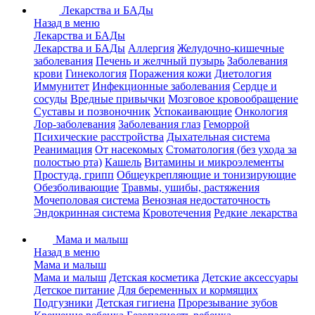
Лекарства и БАДы
Назад в меню
Лекарства и БАДы
Лекарства и БАДы
Аллергия
Желудочно-кишечные
заболевания
Печень и желчный пузырь
Заболевания
крови
Гинекология
Поражения кожи
Диетология
Иммунитет
Инфекционные заболевания
Сердце и
сосуды
Вредные привычки
Мозговое кровообращение
Суставы и позвоночник
Успокаивающие
Онкология
Лор-заболевания
Заболевания глаз
Геморрой
Психические расстройства
Дыхательная система
Реанимация
От насекомых
Стоматология (без ухода за
полостью рта)
Кашель
Витамины и микроэлементы
Простуда, грипп
Общеукрепляющие и тонизирующие
Обезболивающие
Травмы, ушибы, растяжения
Мочеполовая система
Венозная недостаточность
Эндокринная система
Кровотечения
Редкие лекарства
Мама и малыш
Назад в меню
Мама и малыш
Мама и малыш
Детская косметика
Детские аксессуары
Детское питание
Для беременных и кормящих
Подгузники
Детская гигиена
Прорезывание зубов