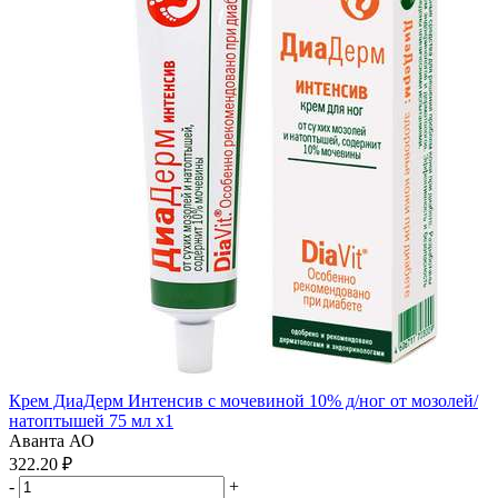
Крем ДиаДерм Интенсив с мочевиной 10% д/ног от мозолей/
натоптышей 75 мл x1
Аванта АО
322.20 ₽
-
+