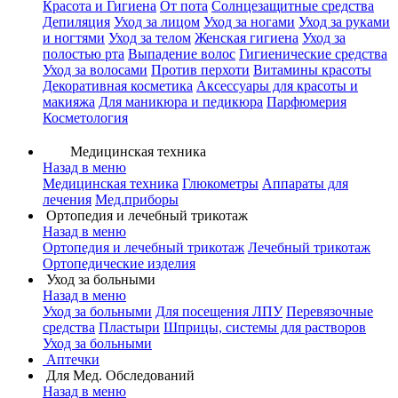
Красота и Гигиена
От пота
Солнцезащитные средства
Депиляция
Уход за лицом
Уход за ногами
Уход за руками
и ногтями
Уход за телом
Женская гигиена
Уход за
полостью рта
Выпадение волос
Гигиенические средства
Уход за волосами
Против перхоти
Витамины красоты
Декоративная косметика
Аксессуары для красоты и
макияжа
Для маникюра и педикюра
Парфюмерия
Косметология
Медицинская техника
Назад в меню
Медицинская техника
Глюкометры
Аппараты для
лечения
Мед.приборы
Ортопедия и лечебный трикотаж
Назад в меню
Ортопедия и лечебный трикотаж
Лечебный трикотаж
Ортопедические изделия
Уход за больными
Назад в меню
Уход за больными
Для посещения ЛПУ
Перевязочные
средства
Пластыри
Шприцы, системы для растворов
Уход за больными
Аптечки
Для Мед. Обследований
Назад в меню