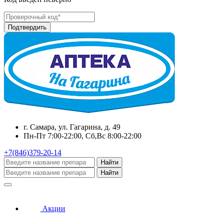
г. Самара, ул. Гагарина, д. 49
Пн-Пт 7:00-22:00, Сб,Вс 8:00-22:00
+7(846)379-20-14
Найти
Найти
Акции