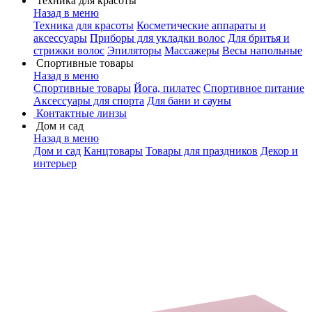
Техника для красоты
Назад в меню
Техника для красоты
Косметические аппараты и
аксессуары
Приборы для укладки волос
Для бритья и
стрижки волос
Эпиляторы
Массажеры
Весы напольные
Спортивные товары
Назад в меню
Спортивные товары
Йога, пилатес
Спортивное питание
Аксессуары для спорта
Для бани и сауны
Контактные линзы
Дом и сад
Назад в меню
Дом и сад
Канцтовары
Товары для праздников
Декор и
интерьер