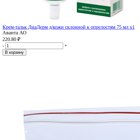
Крем-тальк ДиаДерм д/кожи склонной к опрелостям 75 мл x1
Аванта АО
220.80 ₽
-
+
В корзину