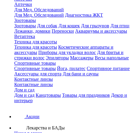
Аптечки
Для Мед. Обследований
Для Мед. Обследований
Диагностика ЖКТ
Зоотовары
Зоотовары
Для собак
Для кошек
Для грызунов
Для птиц
Лежанки, домики
Переноски
Аквариумы и аксессуары
Ветаптека
Техника для красоты
Техника для красоты
Косметические аппараты и
аксессуары
Приборы для укладки волос
Для бритья и
стрижки волос
Эпиляторы
Массажеры
Весы напольные
Спортивные товары
Спортивные товары
Йога, пилатес
Спортивное питание
Аксессуары для спорта
Для бани и сауны
Контактные линзы
Контактные линзы
Дом и сад
Дом и сад
Канцтовары
Товары для праздников
Декор и
интерьер
Акции
Лекарства и БАДы