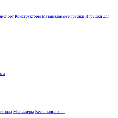
анспорт
Конструкторы
Музыкальные игрушки
Игрушки для
ыми
ляторы
Массажеры
Весы напольные