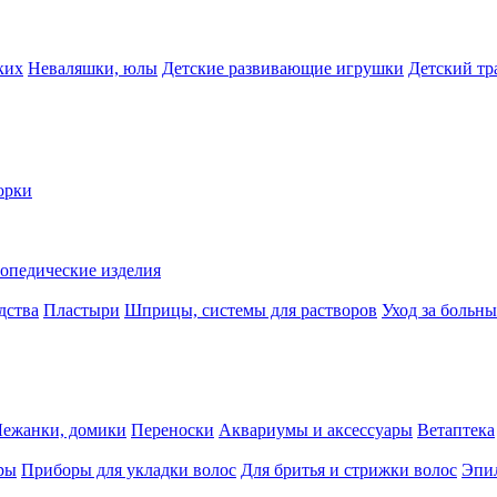
ких
Неваляшки, юлы
Детские развивающие игрушки
Детский тр
орки
опедические изделия
дства
Пластыри
Шприцы, системы для растворов
Уход за больн
Лежанки, домики
Переноски
Аквариумы и аксессуары
Ветаптека
ры
Приборы для укладки волос
Для бритья и стрижки волос
Эпи