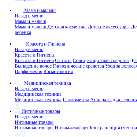
Мама и малыш
Назад в меню
Мама и малыш
Мама и малыш
Детская косметика
Детские аксессуары
Де
ребенка
Красота и Гигиена
Назад в меню
Красота и Гигиена
Красота и Гигиена
От пота
Солнцезащитные средства
Де
Выпадение волос
Гигиенические средства
Уход за волоса
Парфюмерия
Косметология
Медицинская техника
Назад в меню
Медицинская техника
Медицинская техника
Глюкометры
Аппараты для лечени
Интимные товары
Назад в меню
Интимные товары
Интимные товары
Интим-комфорт
Контрацепция (местна