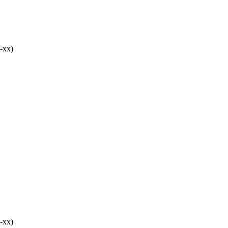
-хх)
-хх)