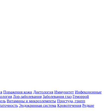
ия
Поражения кожи
Диетология
Иммунитет
Инфекционные
ология
Лор-заболевания
Заболевания глаз
Геморрой
ель
Витамины и микроэлементы
Простуда, грипп
таточность
Эндокринная система
Кровотечения
Редкие