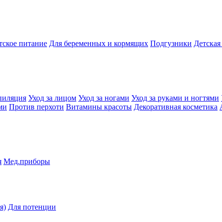
тское питание
Для беременных и кормящих
Подгузники
Детская
пиляция
Уход за лицом
Уход за ногами
Уход за руками и ногтями
ми
Против перхоти
Витамины красоты
Декоративная косметика
я
Мед.приборы
я)
Для потенции