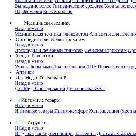
Красота и Гигиена
От пота
Солнцезащитные средства
Де
Выпадение волос
Гигиенические средства
Уход за волоса
Парфюмерия
Косметология
Медицинская техника
Назад в меню
Медицинская техника
Глюкометры
Аппараты для лечени
Ортопедия и лечебный трикотаж
Назад в меню
Ортопедия и лечебный трикотаж
Лечебный трикотаж
Орт
Уход за больными
Назад в меню
Уход за больными
Для посещения ЛПУ
Перевязочные сре
Аптечки
Для Мед. Обследований
Назад в меню
Для Мед. Обследований
Диагностика ЖКТ
Интимные товары
Назад в меню
Интимные товары
Интим-комфорт
Контрацепция (местна
Игрушки
Назад в меню
Игрушки
Горки, песочницы, бассейны
Для самых малень