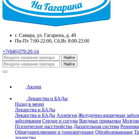
г. Самара, ул. Гагарина, д. 49
Пн-Пт 7:00-22:00, Сб,Вс 8:00-22:00
+7(846)379-20-14
Найти
Найти
Акции
Лекарства и БАДы
Назад в меню
Лекарства и БАДы
Лекарства и БАДы
Аллергия
Желудочно-кишечные забол
заболевания
Сердце и сосуды
Вредные привычки
Мозгов
Психические расстройства
Дыхательная система
Реанима
Общеукрепляющие и тонизирующие
Обезболивающие
Тр
лекарства