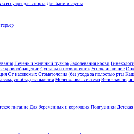
Аксессуары для спорта
Для бани и сауны
нтерьер
евания
Печень и желчный пузырь
Заболевания крови
Гинеколог
ое кровообращение
Суставы и позвоночник
Успокаивающие
Онк
ция
От насекомых
Стоматология (без ухода за полостью рта)
Каш
авмы, ушибы, растяжения
Мочеполовая система
Венозная недос
тское питание
Для беременных и кормящих
Подгузники
Детская