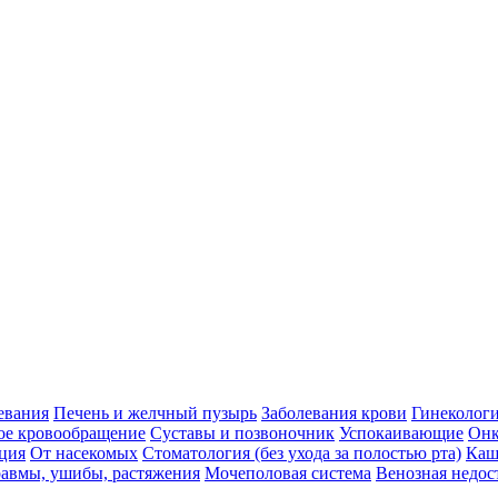
евания
Печень и желчный пузырь
Заболевания крови
Гинеколог
ое кровообращение
Суставы и позвоночник
Успокаивающие
Онк
ция
От насекомых
Стоматология (без ухода за полостью рта)
Каш
авмы, ушибы, растяжения
Мочеполовая система
Венозная недос