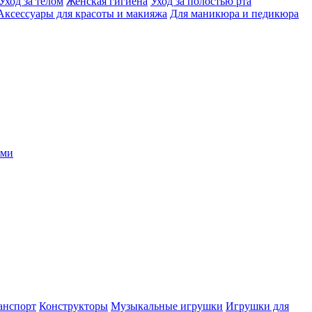
Уход за телом
Женская гигиена
Уход за полостью рта
Аксессуары для красоты и макияжа
Для маникюра и педикюра
ыми
анспорт
Конструкторы
Музыкальные игрушки
Игрушки для