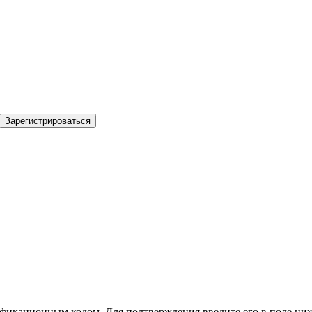
Зарегистрироваться
фикационным кодом. Для подтверждения введите его в поле ниж