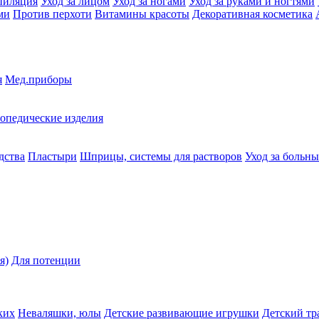
пиляция
Уход за лицом
Уход за ногами
Уход за руками и ногтями
ми
Против перхоти
Витамины красоты
Декоративная косметика
я
Мед.приборы
опедические изделия
дства
Пластыри
Шприцы, системы для растворов
Уход за больн
я)
Для потенции
ких
Неваляшки, юлы
Детские развивающие игрушки
Детский тр