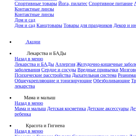
Спортивные товары
Йога, пилатес
Спортивное питание
Контактные линзы
Контактные линзы
Дом и сад
Дом и сад
Канцтовары
Товары для праздников
Декор и и
Акции
Лекарства и БАДы
Назад в меню
Лекарства и БАДы
Аллергия
Желудочно-кишечные забол
заболевания
Сердце и сосуды
Вредные привычки
Мозгов
Психические расстройства
Дыхательная система
Реанима
Общеукрепляющие и тонизирующие
Обезболивающие
Тр
лекарства
Мама и малыш
Назад в меню
Мама и малыш
Детская косметика
Детские аксессуары
Де
ребенка
Красота и Гигиена
Назад в меню