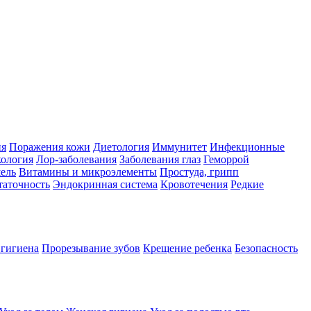
ия
Поражения кожи
Диетология
Иммунитет
Инфекционные
ология
Лор-заболевания
Заболевания глаз
Геморрой
ель
Витамины и микроэлементы
Простуда, грипп
таточность
Эндокринная система
Кровотечения
Редкие
 гигиена
Прорезывание зубов
Крещение ребенка
Безопасность