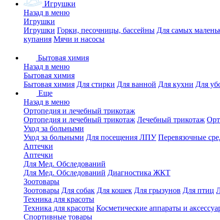
Игрушки
Назад в меню
Игрушки
Игрушки
Горки, песочницы, бассейны
Для самых малень
купания
Мячи и насосы
Бытовая химия
Назад в меню
Бытовая химия
Бытовая химия
Для стирки
Для ванной
Для кухни
Для уб
Еще
Назад в меню
Ортопедия и лечебный трикотаж
Ортопедия и лечебный трикотаж
Лечебный трикотаж
Орт
Уход за больными
Уход за больными
Для посещения ЛПУ
Перевязочные сре
Аптечки
Аптечки
Для Мед. Обследований
Для Мед. Обследований
Диагностика ЖКТ
Зоотовары
Зоотовары
Для собак
Для кошек
Для грызунов
Для птиц
Техника для красоты
Техника для красоты
Косметические аппараты и аксессуа
Спортивные товары