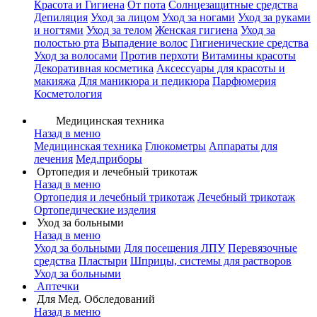
Красота и Гигиена
От пота
Солнцезащитные средства
Депиляция
Уход за лицом
Уход за ногами
Уход за руками
и ногтями
Уход за телом
Женская гигиена
Уход за
полостью рта
Выпадение волос
Гигиенические средства
Уход за волосами
Против перхоти
Витамины красоты
Декоративная косметика
Аксессуары для красоты и
макияжа
Для маникюра и педикюра
Парфюмерия
Косметология
Медицинская техника
Назад в меню
Медицинская техника
Глюкометры
Аппараты для
лечения
Мед.приборы
Ортопедия и лечебный трикотаж
Назад в меню
Ортопедия и лечебный трикотаж
Лечебный трикотаж
Ортопедические изделия
Уход за больными
Назад в меню
Уход за больными
Для посещения ЛПУ
Перевязочные
средства
Пластыри
Шприцы, системы для растворов
Уход за больными
Аптечки
Для Мед. Обследований
Назад в меню