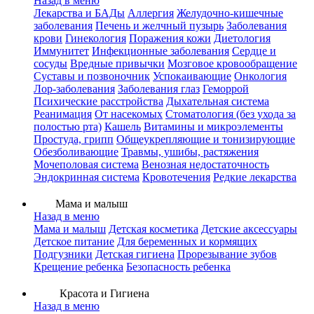
Назад в меню
Лекарства и БАДы
Аллергия
Желудочно-кишечные
заболевания
Печень и желчный пузырь
Заболевания
крови
Гинекология
Поражения кожи
Диетология
Иммунитет
Инфекционные заболевания
Сердце и
сосуды
Вредные привычки
Мозговое кровообращение
Суставы и позвоночник
Успокаивающие
Онкология
Лор-заболевания
Заболевания глаз
Геморрой
Психические расстройства
Дыхательная система
Реанимация
От насекомых
Стоматология (без ухода за
полостью рта)
Кашель
Витамины и микроэлементы
Простуда, грипп
Общеукрепляющие и тонизирующие
Обезболивающие
Травмы, ушибы, растяжения
Мочеполовая система
Венозная недостаточность
Эндокринная система
Кровотечения
Редкие лекарства
Мама и малыш
Назад в меню
Мама и малыш
Детская косметика
Детские аксессуары
Детское питание
Для беременных и кормящих
Подгузники
Детская гигиена
Прорезывание зубов
Крещение ребенка
Безопасность ребенка
Красота и Гигиена
Назад в меню