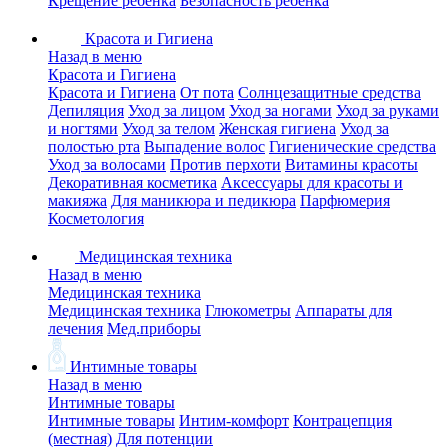
Крещение ребенка
Безопасность ребенка
Красота и Гигиена
Назад в меню
Красота и Гигиена
Красота и Гигиена
От пота
Солнцезащитные средства
Депиляция
Уход за лицом
Уход за ногами
Уход за руками
и ногтями
Уход за телом
Женская гигиена
Уход за
полостью рта
Выпадение волос
Гигиенические средства
Уход за волосами
Против перхоти
Витамины красоты
Декоративная косметика
Аксессуары для красоты и
макияжа
Для маникюра и педикюра
Парфюмерия
Косметология
Медицинская техника
Назад в меню
Медицинская техника
Медицинская техника
Глюкометры
Аппараты для
лечения
Мед.приборы
Интимные товары
Назад в меню
Интимные товары
Интимные товары
Интим-комфорт
Контрацепция
(местная)
Для потенции