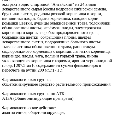
экстракт водно-спиртовой "Алтайский" из 24 видов
лекарственного сырья [сосны кедровой сибирской семена,
брусники листья, родиолы розовой корневища и корни,
шиповника плоды, бадана корневища, солодки корни,
ромашки цветки, душицы обыкновенной трава, толокнянки
обыкновенной листья, черёмухи плоды, элеутерококка
корневища и корни, зверобоя продырявленного трава,
боярышника цветки, боярышника плоды, шалфея
лекарственного листья, подорожника большого листья,
тысячелистника обыкновенного трава, рапонтикума
сафлоровидного корневища с корнями, лапчатки корневища,
кориандра плоды, чага, полыни горькой трава, пиона
уклоняющегося корневища с корнями, аронии черноплодной
плоды] 297.5 мл [с содержанием суммы флавоноидов в
пересчёте на рутин 200 мг/л] - 1 л
Фармокологичекая группа:
общетонизирующее средство растительного происхождения
Фармокологичекая группа по АТК:
A13A (Общетонизирующие препараты)
Фармокологическое действие:
адаптогенное, общетонизирующее,