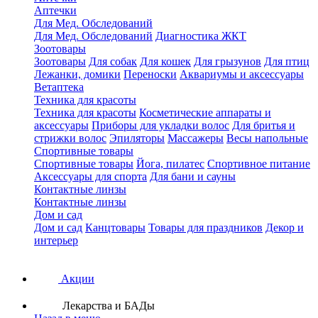
Аптечки
Для Мед. Обследований
Для Мед. Обследований
Диагностика ЖКТ
Зоотовары
Зоотовары
Для собак
Для кошек
Для грызунов
Для птиц
Лежанки, домики
Переноски
Аквариумы и аксессуары
Ветаптека
Техника для красоты
Техника для красоты
Косметические аппараты и
аксессуары
Приборы для укладки волос
Для бритья и
стрижки волос
Эпиляторы
Массажеры
Весы напольные
Спортивные товары
Спортивные товары
Йога, пилатес
Спортивное питание
Аксессуары для спорта
Для бани и сауны
Контактные линзы
Контактные линзы
Дом и сад
Дом и сад
Канцтовары
Товары для праздников
Декор и
интерьер
Акции
Лекарства и БАДы