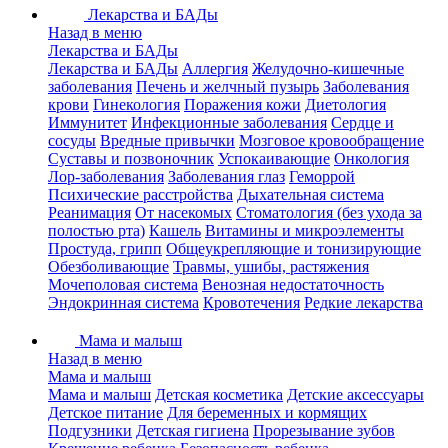
Лекарства и БАДы
Назад в меню
Лекарства и БАДы
Лекарства и БАДы
Аллергия
Желудочно-кишечные
заболевания
Печень и желчный пузырь
Заболевания
крови
Гинекология
Поражения кожи
Диетология
Иммунитет
Инфекционные заболевания
Сердце и
сосуды
Вредные привычки
Мозговое кровообращение
Суставы и позвоночник
Успокаивающие
Онкология
Лор-заболевания
Заболевания глаз
Геморрой
Психические расстройства
Дыхательная система
Реанимация
От насекомых
Стоматология (без ухода за
полостью рта)
Кашель
Витамины и микроэлементы
Простуда, грипп
Общеукрепляющие и тонизирующие
Обезболивающие
Травмы, ушибы, растяжения
Мочеполовая система
Венозная недостаточность
Эндокринная система
Кровотечения
Редкие лекарства
Мама и малыш
Назад в меню
Мама и малыш
Мама и малыш
Детская косметика
Детские аксессуары
Детское питание
Для беременных и кормящих
Подгузники
Детская гигиена
Прорезывание зубов