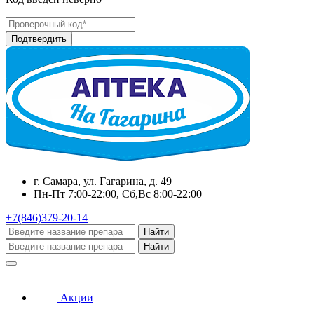
г. Самара, ул. Гагарина, д. 49
Пн-Пт 7:00-22:00, Сб,Вс 8:00-22:00
+7(846)379-20-14
Найти
Найти
Акции