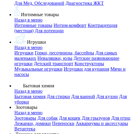
Для Мед. Обследований
Диагностика ЖКТ
Интимные товары
Назад в меню
Интимные товары
Интим-комфорт
Контрацепция
(местная)
Для потенции
Игрушки
Назад в меню
Игрушки
Горки, песочницы, бассейны
Для самых
маленьких
Неваляшки, юлы
Детские развивающие
игрушки
Детский транспорт
Конструкторы
Музыкальные игрушки
Игрушки для купания
Мячи и
насосы
Бытовая химия
Назад в меню
Бытовая химия
Для стирки
Для ванной
Для кухни
Для
уборки
Зоотовары
Назад в меню
Зоотовары
Для собак
Для кошек
Для грызунов
Для птиц
Лежанки, домики
Переноски
Аквариумы и аксессуары
Ветаптека