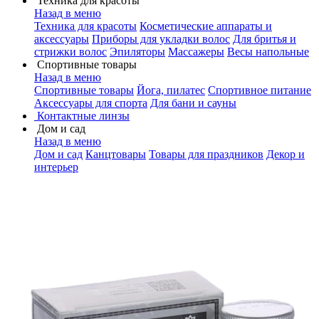
Техника для красоты
Назад в меню
Техника для красоты
Косметические аппараты и
аксессуары
Приборы для укладки волос
Для бритья и
стрижки волос
Эпиляторы
Массажеры
Весы напольные
Спортивные товары
Назад в меню
Спортивные товары
Йога, пилатес
Спортивное питание
Аксессуары для спорта
Для бани и сауны
Контактные линзы
Дом и сад
Назад в меню
Дом и сад
Канцтовары
Товары для праздников
Декор и
интерьер