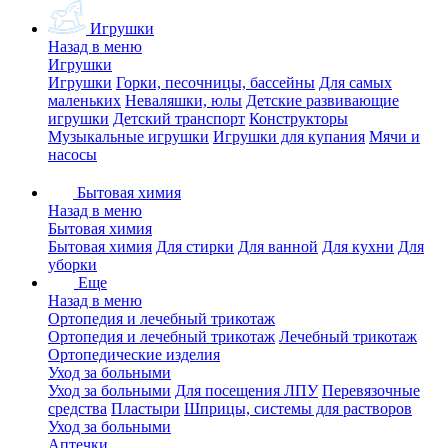
Игрушки
Назад в меню
Игрушки
Игрушки
Горки, песочницы, бассейны
Для самых
маленьких
Неваляшки, юлы
Детские развивающие
игрушки
Детский транспорт
Конструкторы
Музыкальные игрушки
Игрушки для купания
Мячи и
насосы
Бытовая химия
Назад в меню
Бытовая химия
Бытовая химия
Для стирки
Для ванной
Для кухни
Для
уборки
Еще
Назад в меню
Ортопедия и лечебный трикотаж
Ортопедия и лечебный трикотаж
Лечебный трикотаж
Ортопедические изделия
Уход за больными
Уход за больными
Для посещения ЛПУ
Перевязочные
средства
Пластыри
Шприцы, системы для растворов
Уход за больными
Аптечки