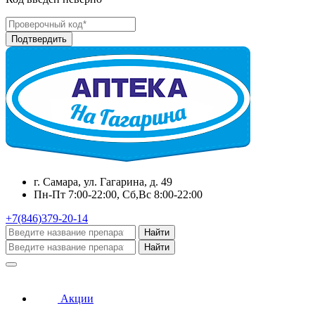
г. Самара, ул. Гагарина, д. 49
Пн-Пт 7:00-22:00, Сб,Вс 8:00-22:00
+7(846)379-20-14
Найти
Найти
Акции