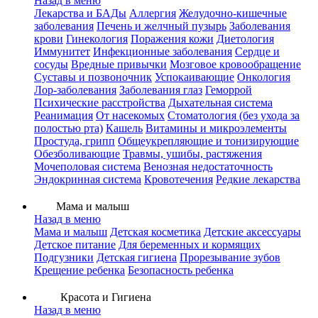
Назад в меню
Лекарства и БАДы
Аллергия
Желудочно-кишечные
заболевания
Печень и желчный пузырь
Заболевания
крови
Гинекология
Поражения кожи
Диетология
Иммунитет
Инфекционные заболевания
Сердце и
сосуды
Вредные привычки
Мозговое кровообращение
Суставы и позвоночник
Успокаивающие
Онкология
Лор-заболевания
Заболевания глаз
Геморрой
Психические расстройства
Дыхательная система
Реанимация
От насекомых
Стоматология (без ухода за
полостью рта)
Кашель
Витамины и микроэлементы
Простуда, грипп
Общеукрепляющие и тонизирующие
Обезболивающие
Травмы, ушибы, растяжения
Мочеполовая система
Венозная недостаточность
Эндокринная система
Кровотечения
Редкие лекарства
Мама и малыш
Назад в меню
Мама и малыш
Детская косметика
Детские аксессуары
Детское питание
Для беременных и кормящих
Подгузники
Детская гигиена
Прорезывание зубов
Крещение ребенка
Безопасность ребенка
Красота и Гигиена
Назад в меню