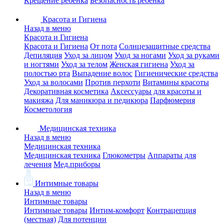
Крещение ребенка
Безопасность ребенка
Красота и Гигиена
Назад в меню
Красота и Гигиена
Красота и Гигиена
От пота
Солнцезащитные средства
Депиляция
Уход за лицом
Уход за ногами
Уход за руками
и ногтями
Уход за телом
Женская гигиена
Уход за
полостью рта
Выпадение волос
Гигиенические средства
Уход за волосами
Против перхоти
Витамины красоты
Декоративная косметика
Аксессуары для красоты и
макияжа
Для маникюра и педикюра
Парфюмерия
Косметология
Медицинская техника
Назад в меню
Медицинская техника
Медицинская техника
Глюкометры
Аппараты для
лечения
Мед.приборы
Интимные товары
Назад в меню
Интимные товары
Интимные товары
Интим-комфорт
Контрацепция
(местная)
Для потенции