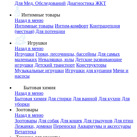
Для Мед. Обследований
Диагностика ЖКТ
Интимные товары
Назад в меню
Интимные товары
Интим-комфорт
Контрацепция
(местная)
Для потенции
Игрушки
Назад в меню
Игрушки
Горки, песочницы, бассейны
Для самых
маленьких
Неваляшки, юлы
Детские развивающие
игрушки
Детский транспорт
Конструкторы
Музыкальные игрушки
Игрушки для купания
Мячи и
насосы
Бытовая химия
Назад в меню
Бытовая химия
Для стирки
Для ванной
Для кухни
Для
уборки
Зоотовары
Назад в меню
Зоотовары
Для собак
Для кошек
Для грызунов
Для птиц
Лежанки, домики
Переноски
Аквариумы и аксессуары
Ветаптека