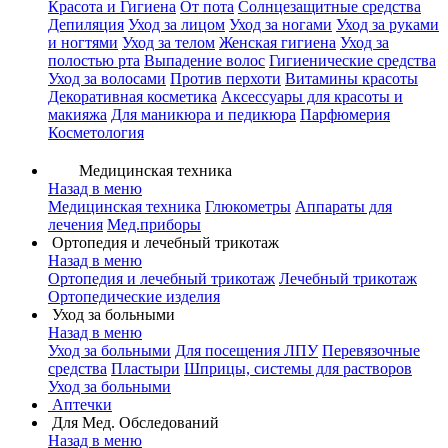
Красота и Гигиена
От пота
Солнцезащитные средства
Депиляция
Уход за лицом
Уход за ногами
Уход за руками
и ногтями
Уход за телом
Женская гигиена
Уход за
полостью рта
Выпадение волос
Гигиенические средства
Уход за волосами
Против перхоти
Витамины красоты
Декоративная косметика
Аксессуары для красоты и
макияжа
Для маникюра и педикюра
Парфюмерия
Косметология
Медицинская техника
Назад в меню
Медицинская техника
Глюкометры
Аппараты для
лечения
Мед.приборы
Ортопедия и лечебный трикотаж
Назад в меню
Ортопедия и лечебный трикотаж
Лечебный трикотаж
Ортопедические изделия
Уход за больными
Назад в меню
Уход за больными
Для посещения ЛПУ
Перевязочные
средства
Пластыри
Шприцы, системы для растворов
Уход за больными
Аптечки
Для Мед. Обследований
Назад в меню