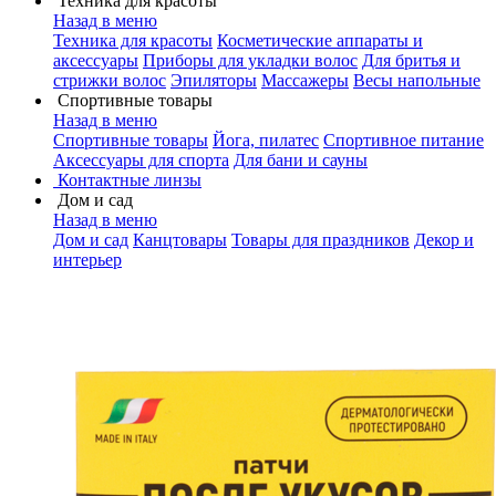
Техника для красоты
Назад в меню
Техника для красоты
Косметические аппараты и
аксессуары
Приборы для укладки волос
Для бритья и
стрижки волос
Эпиляторы
Массажеры
Весы напольные
Спортивные товары
Назад в меню
Спортивные товары
Йога, пилатес
Спортивное питание
Аксессуары для спорта
Для бани и сауны
Контактные линзы
Дом и сад
Назад в меню
Дом и сад
Канцтовары
Товары для праздников
Декор и
интерьер