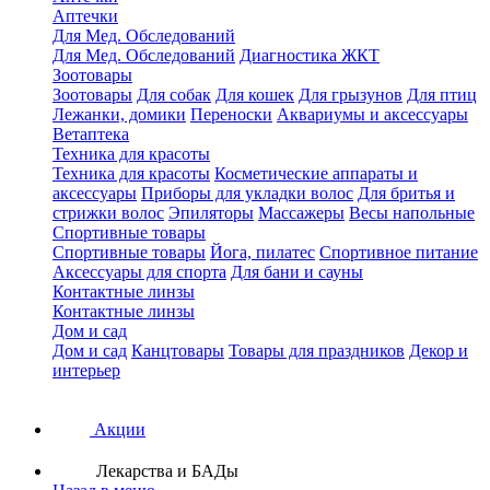
Аптечки
Для Мед. Обследований
Для Мед. Обследований
Диагностика ЖКТ
Зоотовары
Зоотовары
Для собак
Для кошек
Для грызунов
Для птиц
Лежанки, домики
Переноски
Аквариумы и аксессуары
Ветаптека
Техника для красоты
Техника для красоты
Косметические аппараты и
аксессуары
Приборы для укладки волос
Для бритья и
стрижки волос
Эпиляторы
Массажеры
Весы напольные
Спортивные товары
Спортивные товары
Йога, пилатес
Спортивное питание
Аксессуары для спорта
Для бани и сауны
Контактные линзы
Контактные линзы
Дом и сад
Дом и сад
Канцтовары
Товары для праздников
Декор и
интерьер
Акции
Лекарства и БАДы