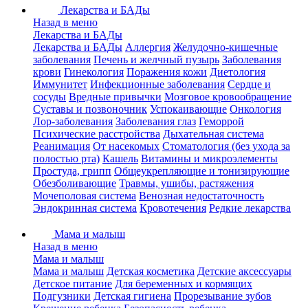
Лекарства и БАДы
Назад в меню
Лекарства и БАДы
Лекарства и БАДы
Аллергия
Желудочно-кишечные
заболевания
Печень и желчный пузырь
Заболевания
крови
Гинекология
Поражения кожи
Диетология
Иммунитет
Инфекционные заболевания
Сердце и
сосуды
Вредные привычки
Мозговое кровообращение
Суставы и позвоночник
Успокаивающие
Онкология
Лор-заболевания
Заболевания глаз
Геморрой
Психические расстройства
Дыхательная система
Реанимация
От насекомых
Стоматология (без ухода за
полостью рта)
Кашель
Витамины и микроэлементы
Простуда, грипп
Общеукрепляющие и тонизирующие
Обезболивающие
Травмы, ушибы, растяжения
Мочеполовая система
Венозная недостаточность
Эндокринная система
Кровотечения
Редкие лекарства
Мама и малыш
Назад в меню
Мама и малыш
Мама и малыш
Детская косметика
Детские аксессуары
Детское питание
Для беременных и кормящих
Подгузники
Детская гигиена
Прорезывание зубов