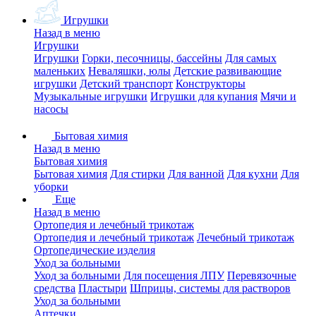
Игрушки
Назад в меню
Игрушки
Игрушки
Горки, песочницы, бассейны
Для самых
маленьких
Неваляшки, юлы
Детские развивающие
игрушки
Детский транспорт
Конструкторы
Музыкальные игрушки
Игрушки для купания
Мячи и
насосы
Бытовая химия
Назад в меню
Бытовая химия
Бытовая химия
Для стирки
Для ванной
Для кухни
Для
уборки
Еще
Назад в меню
Ортопедия и лечебный трикотаж
Ортопедия и лечебный трикотаж
Лечебный трикотаж
Ортопедические изделия
Уход за больными
Уход за больными
Для посещения ЛПУ
Перевязочные
средства
Пластыри
Шприцы, системы для растворов
Уход за больными
Аптечки