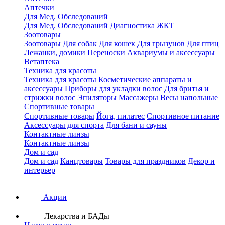
Аптечки
Для Мед. Обследований
Для Мед. Обследований
Диагностика ЖКТ
Зоотовары
Зоотовары
Для собак
Для кошек
Для грызунов
Для птиц
Лежанки, домики
Переноски
Аквариумы и аксессуары
Ветаптека
Техника для красоты
Техника для красоты
Косметические аппараты и
аксессуары
Приборы для укладки волос
Для бритья и
стрижки волос
Эпиляторы
Массажеры
Весы напольные
Спортивные товары
Спортивные товары
Йога, пилатес
Спортивное питание
Аксессуары для спорта
Для бани и сауны
Контактные линзы
Контактные линзы
Дом и сад
Дом и сад
Канцтовары
Товары для праздников
Декор и
интерьер
Акции
Лекарства и БАДы