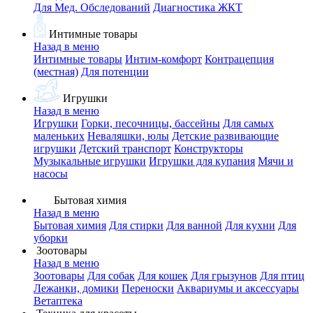
Для Мед. Обследований
Диагностика ЖКТ
Интимные товары
Назад в меню
Интимные товары
Интим-комфорт
Контрацепция
(местная)
Для потенции
Игрушки
Назад в меню
Игрушки
Горки, песочницы, бассейны
Для самых
маленьких
Неваляшки, юлы
Детские развивающие
игрушки
Детский транспорт
Конструкторы
Музыкальные игрушки
Игрушки для купания
Мячи и
насосы
Бытовая химия
Назад в меню
Бытовая химия
Для стирки
Для ванной
Для кухни
Для
уборки
Зоотовары
Назад в меню
Зоотовары
Для собак
Для кошек
Для грызунов
Для птиц
Лежанки, домики
Переноски
Аквариумы и аксессуары
Ветаптека