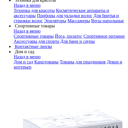
Техника для красоты
Назад в меню
Техника для красоты
Косметические аппараты и
аксессуары
Приборы для укладки волос
Для бритья и
стрижки волос
Эпиляторы
Массажеры
Весы напольные
Спортивные товары
Назад в меню
Спортивные товары
Йога, пилатес
Спортивное питание
Аксессуары для спорта
Для бани и сауны
Контактные линзы
Дом и сад
Назад в меню
Дом и сад
Канцтовары
Товары для праздников
Декор и
интерьер