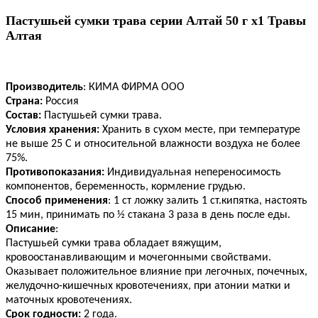
Пастушьей сумки трава серии Алтай 50 г x1 Травы
Алтая
Производитель
: КИМА ФИРМА ООО
Страна:
Россия
Состав:
Пастушьей сумки трава.
Условия
хранения:
Хранить в сухом месте, при температуре
не выше 25 С и относительной влажности воздуха не более
75%.
Противопоказания:
Индивидуальная непереносимость
компонентов, беременность, кормление грудью.
Способ
применения
: 1 ст ложку залить 1 ст.кипятка, настоять
15 мин, принимать по ½ стакана 3 раза в день после еды.
Описание
:
Пастушьей сумки трава обладает вяжущим,
кровоостанавливающим и мочегонными свойствами.
Оказывает положительное влияние при легочных, почечных,
желудочно-кишечных кровотечениях, при атонии матки и
маточных кровотечениях.
Срок
годности:
2 года.