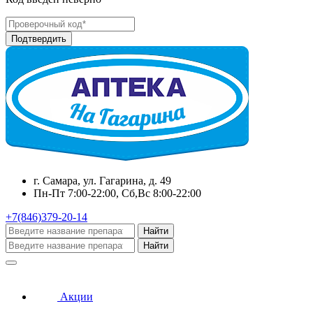
г. Самара, ул. Гагарина, д. 49
Пн-Пт 7:00-22:00, Сб,Вс 8:00-22:00
+7(846)379-20-14
Найти
Найти
Акции