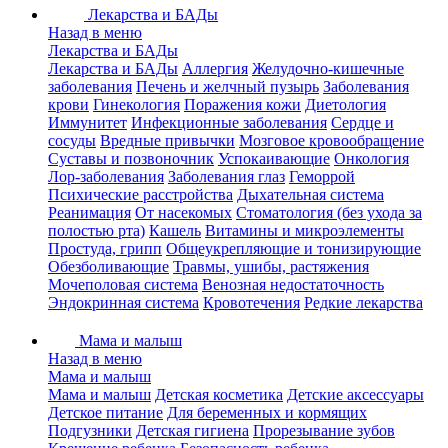
Лекарства и БАДы
Назад в меню
Лекарства и БАДы
Лекарства и БАДы
Аллергия
Желудочно-кишечные
заболевания
Печень и желчный пузырь
Заболевания
крови
Гинекология
Поражения кожи
Диетология
Иммунитет
Инфекционные заболевания
Сердце и
сосуды
Вредные привычки
Мозговое кровообращение
Суставы и позвоночник
Успокаивающие
Онкология
Лор-заболевания
Заболевания глаз
Геморрой
Психические расстройства
Дыхательная система
Реанимация
От насекомых
Стоматология (без ухода за
полостью рта)
Кашель
Витамины и микроэлементы
Простуда, грипп
Общеукрепляющие и тонизирующие
Обезболивающие
Травмы, ушибы, растяжения
Мочеполовая система
Венозная недостаточность
Эндокринная система
Кровотечения
Редкие лекарства
Мама и малыш
Назад в меню
Мама и малыш
Мама и малыш
Детская косметика
Детские аксессуары
Детское питание
Для беременных и кормящих
Подгузники
Детская гигиена
Прорезывание зубов