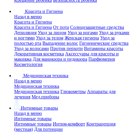
Крещение ребенка
Безопасность ребенка
Красота и Гигиена
Назад в меню
Красота и Гигиена
Красота и Гигиена
От пота
Солнцезащитные средства
Депиляция
Уход за лицом
Уход за ногами
Уход за руками
и ногтями
Уход за телом
Женская гигиена
Уход за
полостью рта
Выпадение волос
Гигиенические средства
Уход за волосами
Против перхоти
Витамины красоты
Декоративная косметика
Аксессуары для красоты и
макияжа
Для маникюра и педикюра
Парфюмерия
Косметология
Медицинская техника
Назад в меню
Медицинская техника
Медицинская техника
Глюкометры
Аппараты для
лечения
Мед.приборы
Интимные товары
Назад в меню
Интимные товары
Интимные товары
Интим-комфорт
Контрацепция
(местная)
Для потенции