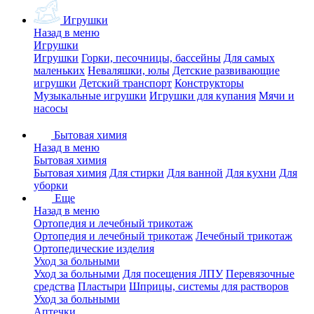
Игрушки
Назад в меню
Игрушки
Игрушки
Горки, песочницы, бассейны
Для самых
маленьких
Неваляшки, юлы
Детские развивающие
игрушки
Детский транспорт
Конструкторы
Музыкальные игрушки
Игрушки для купания
Мячи и
насосы
Бытовая химия
Назад в меню
Бытовая химия
Бытовая химия
Для стирки
Для ванной
Для кухни
Для
уборки
Еще
Назад в меню
Ортопедия и лечебный трикотаж
Ортопедия и лечебный трикотаж
Лечебный трикотаж
Ортопедические изделия
Уход за больными
Уход за больными
Для посещения ЛПУ
Перевязочные
средства
Пластыри
Шприцы, системы для растворов
Уход за больными
Аптечки