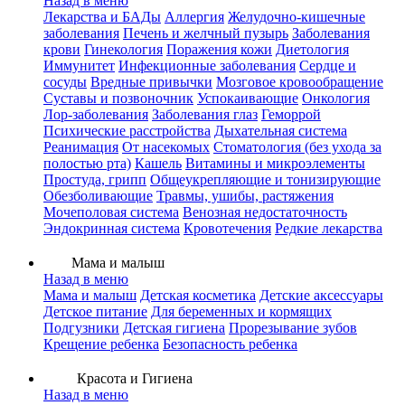
Назад в меню
Лекарства и БАДы
Аллергия
Желудочно-кишечные
заболевания
Печень и желчный пузырь
Заболевания
крови
Гинекология
Поражения кожи
Диетология
Иммунитет
Инфекционные заболевания
Сердце и
сосуды
Вредные привычки
Мозговое кровообращение
Суставы и позвоночник
Успокаивающие
Онкология
Лор-заболевания
Заболевания глаз
Геморрой
Психические расстройства
Дыхательная система
Реанимация
От насекомых
Стоматология (без ухода за
полостью рта)
Кашель
Витамины и микроэлементы
Простуда, грипп
Общеукрепляющие и тонизирующие
Обезболивающие
Травмы, ушибы, растяжения
Мочеполовая система
Венозная недостаточность
Эндокринная система
Кровотечения
Редкие лекарства
Мама и малыш
Назад в меню
Мама и малыш
Детская косметика
Детские аксессуары
Детское питание
Для беременных и кормящих
Подгузники
Детская гигиена
Прорезывание зубов
Крещение ребенка
Безопасность ребенка
Красота и Гигиена
Назад в меню