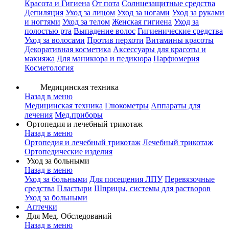
Красота и Гигиена
От пота
Солнцезащитные средства
Депиляция
Уход за лицом
Уход за ногами
Уход за руками
и ногтями
Уход за телом
Женская гигиена
Уход за
полостью рта
Выпадение волос
Гигиенические средства
Уход за волосами
Против перхоти
Витамины красоты
Декоративная косметика
Аксессуары для красоты и
макияжа
Для маникюра и педикюра
Парфюмерия
Косметология
Медицинская техника
Назад в меню
Медицинская техника
Глюкометры
Аппараты для
лечения
Мед.приборы
Ортопедия и лечебный трикотаж
Назад в меню
Ортопедия и лечебный трикотаж
Лечебный трикотаж
Ортопедические изделия
Уход за больными
Назад в меню
Уход за больными
Для посещения ЛПУ
Перевязочные
средства
Пластыри
Шприцы, системы для растворов
Уход за больными
Аптечки
Для Мед. Обследований
Назад в меню