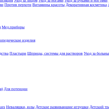
пиляция
Уход за лицом
Уход за ногами
Уход за руками и ногтями
ми
Против перхоти
Витамины красоты
Декоративная косметика
я
Мед.приборы
опедические изделия
дства
Пластыри
Шприцы, системы для растворов
Уход за больн
я)
Для потенции
ких
Неваляшки, юлы
Детские развивающие игрушки
Детский тр