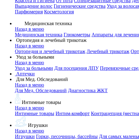
Красота и Гигиена
От пота
Солнцезащитные средства
Де
Выпадение волос
Гигиенические средства
Уход за волоса
Парфюмерия
Косметология
Медицинская техника
Назад в меню
Медицинская техника
Глюкометры
Аппараты для лечени
Ортопедия и лечебный трикотаж
Назад в меню
Ортопедия и лечебный трикотаж
Лечебный трикотаж
Орт
Уход за больными
Назад в меню
Уход за больными
Для посещения ЛПУ
Перевязочные сре
Аптечки
Для Мед. Обследований
Назад в меню
Для Мед. Обследований
Диагностика ЖКТ
Интимные товары
Назад в меню
Интимные товары
Интим-комфорт
Контрацепция (местна
Игрушки
Назад в меню
Игрушки
Горки, песочницы, бассейны
Для самых малень