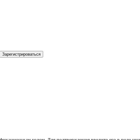
Зарегистрироваться
фикационным кодом. Для подтверждения введите его в поле ниж