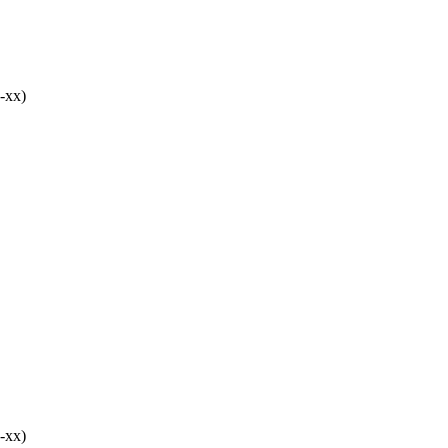
-хх)
-хх)