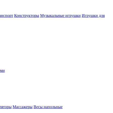
анспорт
Конструкторы
Музыкальные игрушки
Игрушки для
ыми
ляторы
Массажеры
Весы напольные