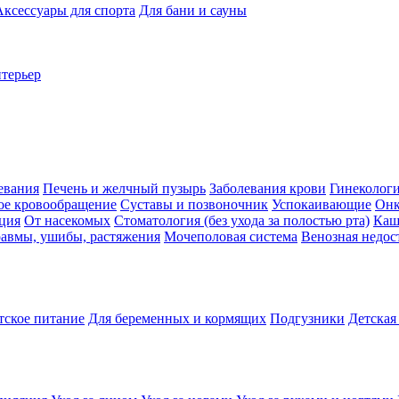
Аксессуары для спорта
Для бани и сауны
нтерьер
евания
Печень и желчный пузырь
Заболевания крови
Гинеколог
ое кровообращение
Суставы и позвоночник
Успокаивающие
Онк
ция
От насекомых
Стоматология (без ухода за полостью рта)
Каш
авмы, ушибы, растяжения
Мочеполовая система
Венозная недос
тское питание
Для беременных и кормящих
Подгузники
Детская