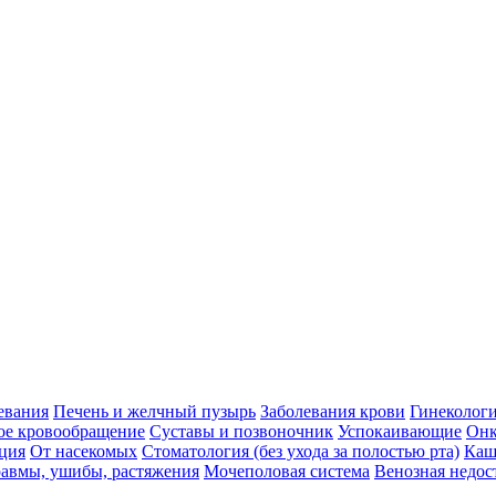
евания
Печень и желчный пузырь
Заболевания крови
Гинеколог
ое кровообращение
Суставы и позвоночник
Успокаивающие
Онк
ция
От насекомых
Стоматология (без ухода за полостью рта)
Каш
авмы, ушибы, растяжения
Мочеполовая система
Венозная недос