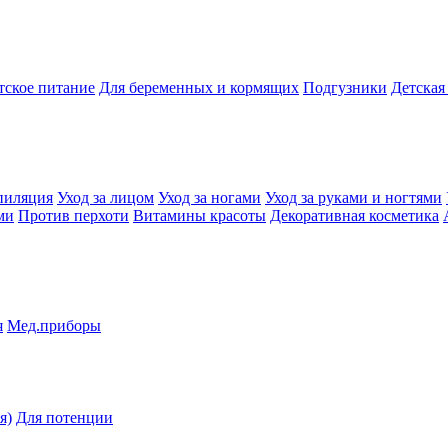
тское питание
Для беременных и кормящих
Подгузники
Детская
пиляция
Уход за лицом
Уход за ногами
Уход за руками и ногтями
ми
Против перхоти
Витамины красоты
Декоративная косметика
я
Мед.приборы
я)
Для потенции