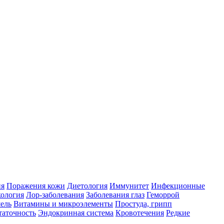
ия
Поражения кожи
Диетология
Иммунитет
Инфекционные
ология
Лор-заболевания
Заболевания глаз
Геморрой
ель
Витамины и микроэлементы
Простуда, грипп
таточность
Эндокринная система
Кровотечения
Редкие