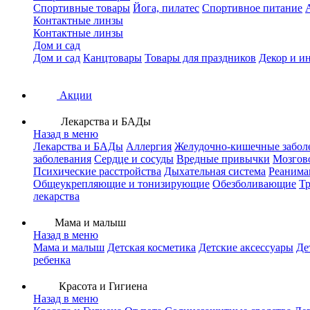
Спортивные товары
Йога, пилатес
Спортивное питание
Контактные линзы
Контактные линзы
Дом и сад
Дом и сад
Канцтовары
Товары для праздников
Декор и и
Акции
Лекарства и БАДы
Назад в меню
Лекарства и БАДы
Аллергия
Желудочно-кишечные забол
заболевания
Сердце и сосуды
Вредные привычки
Мозгов
Психические расстройства
Дыхательная система
Реанима
Общеукрепляющие и тонизирующие
Обезболивающие
Тр
лекарства
Мама и малыш
Назад в меню
Мама и малыш
Детская косметика
Детские аксессуары
Де
ребенка
Красота и Гигиена
Назад в меню