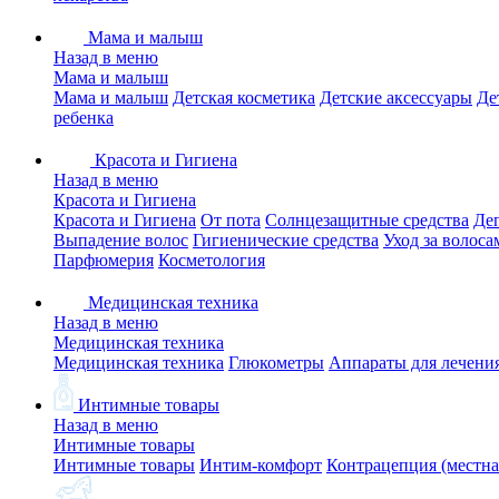
Мама и малыш
Назад в меню
Мама и малыш
Мама и малыш
Детская косметика
Детские аксессуары
Де
ребенка
Красота и Гигиена
Назад в меню
Красота и Гигиена
Красота и Гигиена
От пота
Солнцезащитные средства
Де
Выпадение волос
Гигиенические средства
Уход за волоса
Парфюмерия
Косметология
Медицинская техника
Назад в меню
Медицинская техника
Медицинская техника
Глюкометры
Аппараты для лечени
Интимные товары
Назад в меню
Интимные товары
Интимные товары
Интим-комфорт
Контрацепция (местна