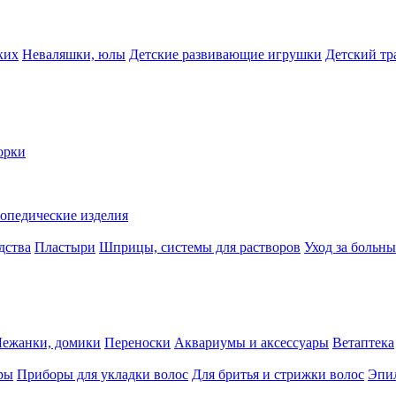
ких
Неваляшки, юлы
Детские развивающие игрушки
Детский тр
орки
опедические изделия
дства
Пластыри
Шприцы, системы для растворов
Уход за больн
Лежанки, домики
Переноски
Аквариумы и аксессуары
Ветаптека
ры
Приборы для укладки волос
Для бритья и стрижки волос
Эпи