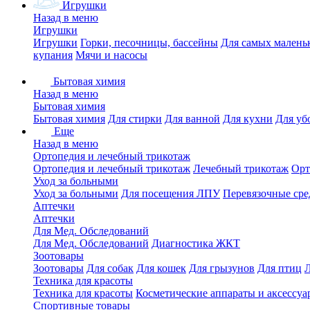
Игрушки
Назад в меню
Игрушки
Игрушки
Горки, песочницы, бассейны
Для самых малень
купания
Мячи и насосы
Бытовая химия
Назад в меню
Бытовая химия
Бытовая химия
Для стирки
Для ванной
Для кухни
Для уб
Еще
Назад в меню
Ортопедия и лечебный трикотаж
Ортопедия и лечебный трикотаж
Лечебный трикотаж
Орт
Уход за больными
Уход за больными
Для посещения ЛПУ
Перевязочные сре
Аптечки
Аптечки
Для Мед. Обследований
Для Мед. Обследований
Диагностика ЖКТ
Зоотовары
Зоотовары
Для собак
Для кошек
Для грызунов
Для птиц
Техника для красоты
Техника для красоты
Косметические аппараты и аксессуа
Спортивные товары