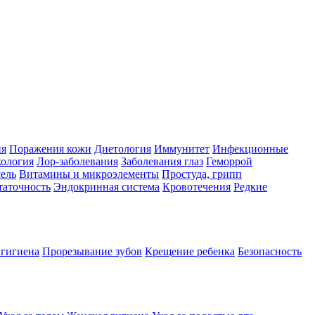
ия
Поражения кожи
Диетология
Иммунитет
Инфекционные
ология
Лор-заболевания
Заболевания глаз
Геморрой
ель
Витамины и микроэлементы
Простуда, грипп
таточность
Эндокринная система
Кровотечения
Редкие
 гигиена
Прорезывание зубов
Крещение ребенка
Безопасность