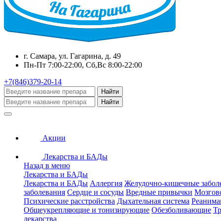
г. Самара, ул. Гагарина, д. 49
Пн-Пт 7:00-22:00, Сб,Вс 8:00-22:00
+7(846)379-20-14
Найти
Найти
Акции
Лекарства и БАДы
Назад в меню
Лекарства и БАДы
Лекарства и БАДы
Аллергия
Желудочно-кишечные забол
заболевания
Сердце и сосуды
Вредные привычки
Мозгов
Психические расстройства
Дыхательная система
Реанима
Общеукрепляющие и тонизирующие
Обезболивающие
Тр
лекарства