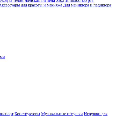
Уход за телом
Женская гигиена
Уход за полостью рта
Аксессуары для красоты и макияжа
Для маникюра и педикюра
ыми
анспорт
Конструкторы
Музыкальные игрушки
Игрушки для