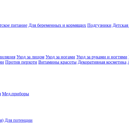
тское питание
Для беременных и кормящих
Подгузники
Детская
пиляция
Уход за лицом
Уход за ногами
Уход за руками и ногтями
ми
Против перхоти
Витамины красоты
Декоративная косметика
я
Мед.приборы
я)
Для потенции