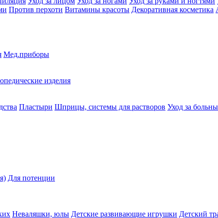
пиляция
Уход за лицом
Уход за ногами
Уход за руками и ногтями
ми
Против перхоти
Витамины красоты
Декоративная косметика
я
Мед.приборы
опедические изделия
дства
Пластыри
Шприцы, системы для растворов
Уход за больн
я)
Для потенции
ких
Неваляшки, юлы
Детские развивающие игрушки
Детский тр