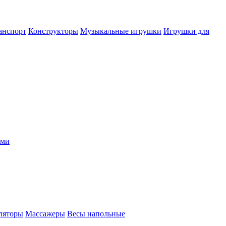
анспорт
Конструкторы
Музыкальные игрушки
Игрушки для
ыми
ляторы
Массажеры
Весы напольные