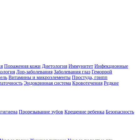
ия
Поражения кожи
Диетология
Иммунитет
Инфекционные
ология
Лор-заболевания
Заболевания глаз
Геморрой
ель
Витамины и микроэлементы
Простуда, грипп
таточность
Эндокринная система
Кровотечения
Редкие
 гигиена
Прорезывание зубов
Крещение ребенка
Безопасность