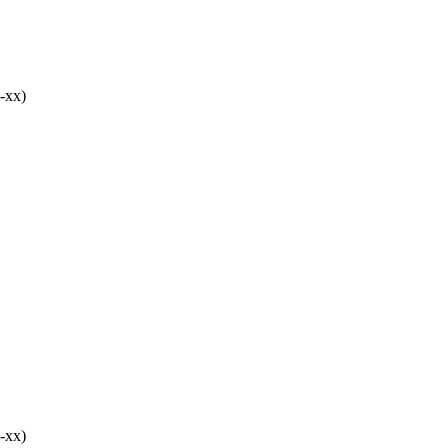
-хх)
-хх)