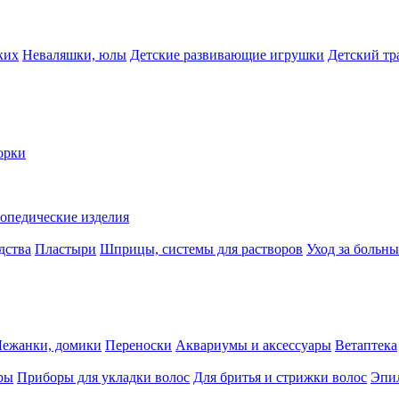
ких
Неваляшки, юлы
Детские развивающие игрушки
Детский тр
орки
опедические изделия
дства
Пластыри
Шприцы, системы для растворов
Уход за больн
Лежанки, домики
Переноски
Аквариумы и аксессуары
Ветаптека
ры
Приборы для укладки волос
Для бритья и стрижки волос
Эпи