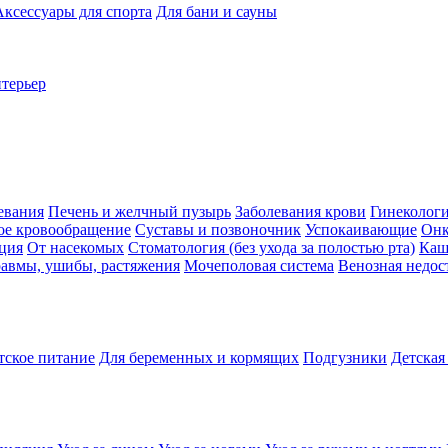
Аксессуары для спорта
Для бани и сауны
нтерьер
евания
Печень и желчный пузырь
Заболевания крови
Гинеколог
ое кровообращение
Суставы и позвоночник
Успокаивающие
Онк
ция
От насекомых
Стоматология (без ухода за полостью рта)
Каш
авмы, ушибы, растяжения
Мочеполовая система
Венозная недос
тское питание
Для беременных и кормящих
Подгузники
Детская