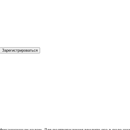
Зарегистрироваться
фикационным кодом. Для подтверждения введите его в поле ниж