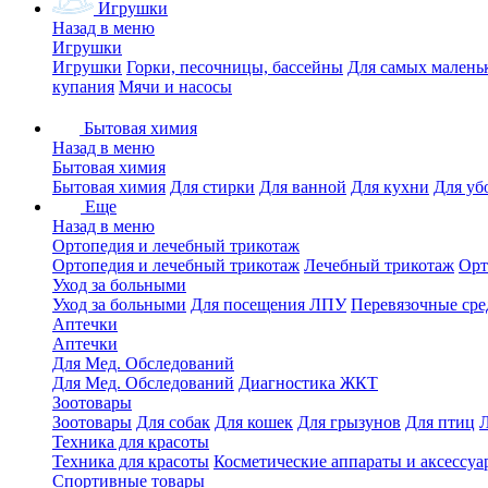
Игрушки
Назад в меню
Игрушки
Игрушки
Горки, песочницы, бассейны
Для самых малень
купания
Мячи и насосы
Бытовая химия
Назад в меню
Бытовая химия
Бытовая химия
Для стирки
Для ванной
Для кухни
Для уб
Еще
Назад в меню
Ортопедия и лечебный трикотаж
Ортопедия и лечебный трикотаж
Лечебный трикотаж
Орт
Уход за больными
Уход за больными
Для посещения ЛПУ
Перевязочные сре
Аптечки
Аптечки
Для Мед. Обследований
Для Мед. Обследований
Диагностика ЖКТ
Зоотовары
Зоотовары
Для собак
Для кошек
Для грызунов
Для птиц
Техника для красоты
Техника для красоты
Косметические аппараты и аксессуа
Спортивные товары