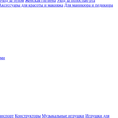
Уход за телом
Женская гигиена
Уход за полостью рта
Аксессуары для красоты и макияжа
Для маникюра и педикюра
ыми
анспорт
Конструкторы
Музыкальные игрушки
Игрушки для