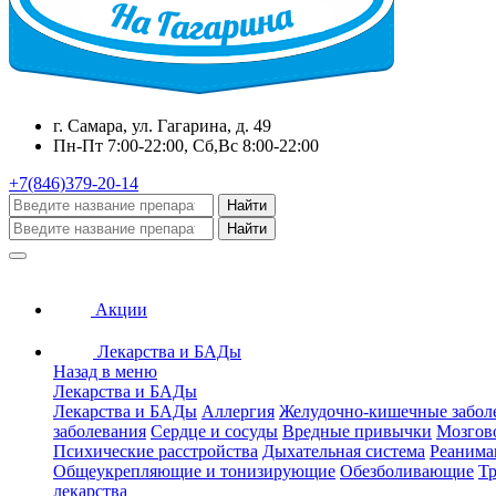
г. Самара, ул. Гагарина, д. 49
Пн-Пт 7:00-22:00, Сб,Вс 8:00-22:00
+7(846)379-20-14
Найти
Найти
Акции
Лекарства и БАДы
Назад в меню
Лекарства и БАДы
Лекарства и БАДы
Аллергия
Желудочно-кишечные забол
заболевания
Сердце и сосуды
Вредные привычки
Мозгов
Психические расстройства
Дыхательная система
Реанима
Общеукрепляющие и тонизирующие
Обезболивающие
Тр
лекарства