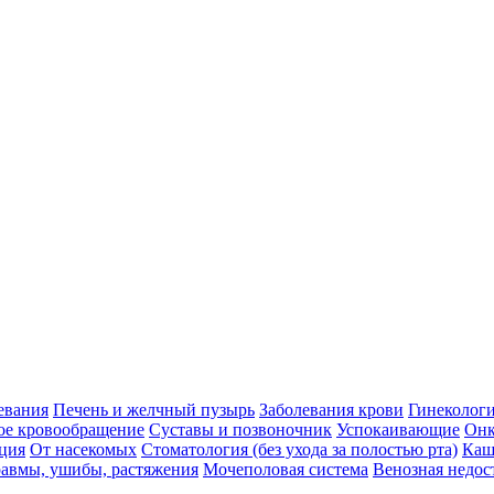
евания
Печень и желчный пузырь
Заболевания крови
Гинеколог
ое кровообращение
Суставы и позвоночник
Успокаивающие
Онк
ция
От насекомых
Стоматология (без ухода за полостью рта)
Каш
авмы, ушибы, растяжения
Мочеполовая система
Венозная недос