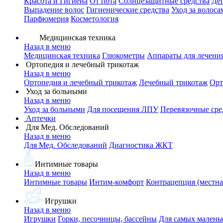
Красота и Гигиена
От пота
Солнцезащитные средства
Де
Выпадение волос
Гигиенические средства
Уход за волоса
Парфюмерия
Косметология
Медицинская техника
Назад в меню
Медицинская техника
Глюкометры
Аппараты для лечени
Ортопедия и лечебный трикотаж
Назад в меню
Ортопедия и лечебный трикотаж
Лечебный трикотаж
Орт
Уход за больными
Назад в меню
Уход за больными
Для посещения ЛПУ
Перевязочные сре
Аптечки
Для Мед. Обследований
Назад в меню
Для Мед. Обследований
Диагностика ЖКТ
Интимные товары
Назад в меню
Интимные товары
Интим-комфорт
Контрацепция (местна
Игрушки
Назад в меню
Игрушки
Горки, песочницы, бассейны
Для самых малень