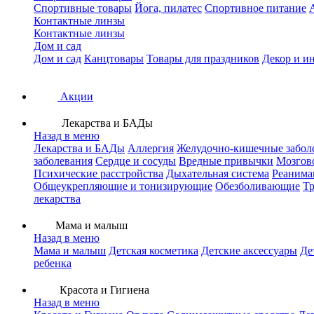
Спортивные товары
Йога, пилатес
Спортивное питание
Контактные линзы
Контактные линзы
Дом и сад
Дом и сад
Канцтовары
Товары для праздников
Декор и и
Акции
Лекарства и БАДы
Назад в меню
Лекарства и БАДы
Аллергия
Желудочно-кишечные забол
заболевания
Сердце и сосуды
Вредные привычки
Мозгов
Психические расстройства
Дыхательная система
Реанима
Общеукрепляющие и тонизирующие
Обезболивающие
Тр
лекарства
Мама и малыш
Назад в меню
Мама и малыш
Детская косметика
Детские аксессуары
Де
ребенка
Красота и Гигиена
Назад в меню