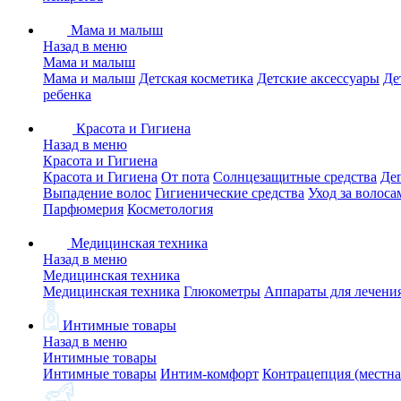
Мама и малыш
Назад в меню
Мама и малыш
Мама и малыш
Детская косметика
Детские аксессуары
Де
ребенка
Красота и Гигиена
Назад в меню
Красота и Гигиена
Красота и Гигиена
От пота
Солнцезащитные средства
Де
Выпадение волос
Гигиенические средства
Уход за волоса
Парфюмерия
Косметология
Медицинская техника
Назад в меню
Медицинская техника
Медицинская техника
Глюкометры
Аппараты для лечени
Интимные товары
Назад в меню
Интимные товары
Интимные товары
Интим-комфорт
Контрацепция (местна