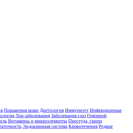
ия
Поражения кожи
Диетология
Иммунитет
Инфекционные
ология
Лор-заболевания
Заболевания глаз
Геморрой
ель
Витамины и микроэлементы
Простуда, грипп
таточность
Эндокринная система
Кровотечения
Редкие