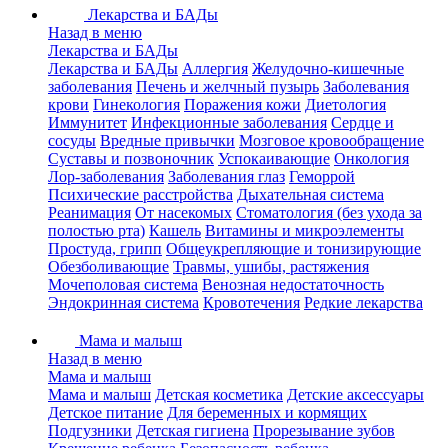
Лекарства и БАДы
Назад в меню
Лекарства и БАДы
Лекарства и БАДы
Аллергия
Желудочно-кишечные
заболевания
Печень и желчный пузырь
Заболевания
крови
Гинекология
Поражения кожи
Диетология
Иммунитет
Инфекционные заболевания
Сердце и
сосуды
Вредные привычки
Мозговое кровообращение
Суставы и позвоночник
Успокаивающие
Онкология
Лор-заболевания
Заболевания глаз
Геморрой
Психические расстройства
Дыхательная система
Реанимация
От насекомых
Стоматология (без ухода за
полостью рта)
Кашель
Витамины и микроэлементы
Простуда, грипп
Общеукрепляющие и тонизирующие
Обезболивающие
Травмы, ушибы, растяжения
Мочеполовая система
Венозная недостаточность
Эндокринная система
Кровотечения
Редкие лекарства
Мама и малыш
Назад в меню
Мама и малыш
Мама и малыш
Детская косметика
Детские аксессуары
Детское питание
Для беременных и кормящих
Подгузники
Детская гигиена
Прорезывание зубов