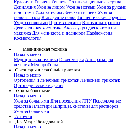
Красота и Гигиена
От пота
Солнцезащитные средства
Депиляция
Уход за лицом
Уход за ногами
Уход за руками
и ногтями
Уход за телом
Женская гигиена
Уход за
полостью рта
Выпадение волос
Гигиенические средства
Уход за волосами
Против перхоти
Витамины красоты
Декоративная косметика
Аксессуары для красоты и
макияжа
Для маникюра и педикюра
Парфюмерия
Косметология
Медицинская техника
Назад в меню
Медицинская техника
Глюкометры
Аппараты для
лечения
Мед.приборы
Ортопедия и лечебный трикотаж
Назад в меню
Ортопедия и лечебный трикотаж
Лечебный трикотаж
Ортопедические изделия
Уход за больными
Назад в меню
Уход за больными
Для посещения ЛПУ
Перевязочные
средства
Пластыри
Шприцы, системы для растворов
Уход за больными
Аптечки
Для Мед. Обследований
Назад в меню