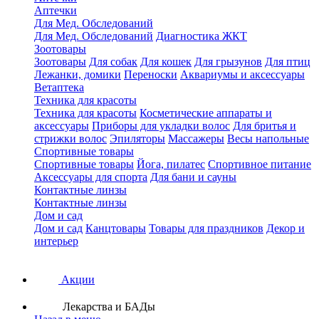
Аптечки
Для Мед. Обследований
Для Мед. Обследований
Диагностика ЖКТ
Зоотовары
Зоотовары
Для собак
Для кошек
Для грызунов
Для птиц
Лежанки, домики
Переноски
Аквариумы и аксессуары
Ветаптека
Техника для красоты
Техника для красоты
Косметические аппараты и
аксессуары
Приборы для укладки волос
Для бритья и
стрижки волос
Эпиляторы
Массажеры
Весы напольные
Спортивные товары
Спортивные товары
Йога, пилатес
Спортивное питание
Аксессуары для спорта
Для бани и сауны
Контактные линзы
Контактные линзы
Дом и сад
Дом и сад
Канцтовары
Товары для праздников
Декор и
интерьер
Акции
Лекарства и БАДы