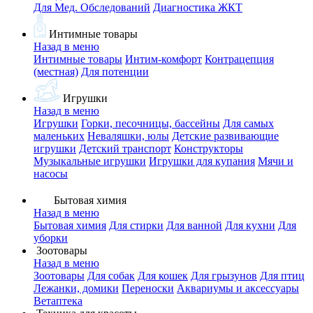
Для Мед. Обследований
Диагностика ЖКТ
Интимные товары
Назад в меню
Интимные товары
Интим-комфорт
Контрацепция
(местная)
Для потенции
Игрушки
Назад в меню
Игрушки
Горки, песочницы, бассейны
Для самых
маленьких
Неваляшки, юлы
Детские развивающие
игрушки
Детский транспорт
Конструкторы
Музыкальные игрушки
Игрушки для купания
Мячи и
насосы
Бытовая химия
Назад в меню
Бытовая химия
Для стирки
Для ванной
Для кухни
Для
уборки
Зоотовары
Назад в меню
Зоотовары
Для собак
Для кошек
Для грызунов
Для птиц
Лежанки, домики
Переноски
Аквариумы и аксессуары
Ветаптека