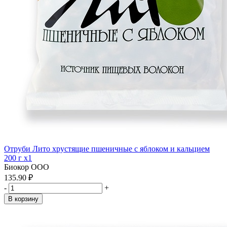
Отруби Лито хрустящие пшеничные с яблоком и кальцием
200 г x1
Биокор ООО
135.90 ₽
-
+
В корзину