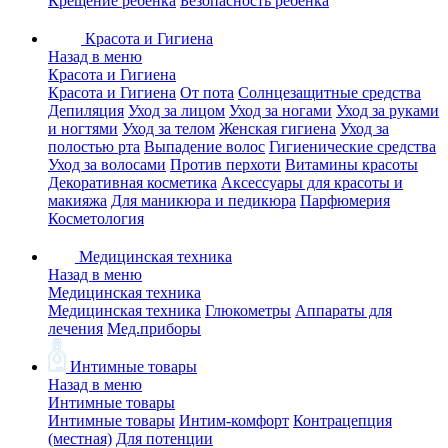
Крещение ребенка
Безопасность ребенка
Красота и Гигиена
Назад в меню
Красота и Гигиена
Красота и Гигиена
От пота
Солнцезащитные средства
Депиляция
Уход за лицом
Уход за ногами
Уход за руками
и ногтями
Уход за телом
Женская гигиена
Уход за
полостью рта
Выпадение волос
Гигиенические средства
Уход за волосами
Против перхоти
Витамины красоты
Декоративная косметика
Аксессуары для красоты и
макияжа
Для маникюра и педикюра
Парфюмерия
Косметология
Медицинская техника
Назад в меню
Медицинская техника
Медицинская техника
Глюкометры
Аппараты для
лечения
Мед.приборы
Интимные товары
Назад в меню
Интимные товары
Интимные товары
Интим-комфорт
Контрацепция
(местная)
Для потенции