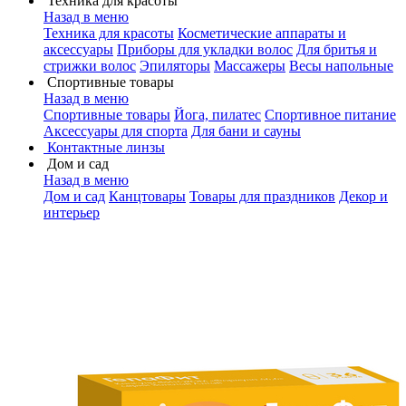
Техника для красоты
Назад в меню
Техника для красоты
Косметические аппараты и
аксессуары
Приборы для укладки волос
Для бритья и
стрижки волос
Эпиляторы
Массажеры
Весы напольные
Спортивные товары
Назад в меню
Спортивные товары
Йога, пилатес
Спортивное питание
Аксессуары для спорта
Для бани и сауны
Контактные линзы
Дом и сад
Назад в меню
Дом и сад
Канцтовары
Товары для праздников
Декор и
интерьер