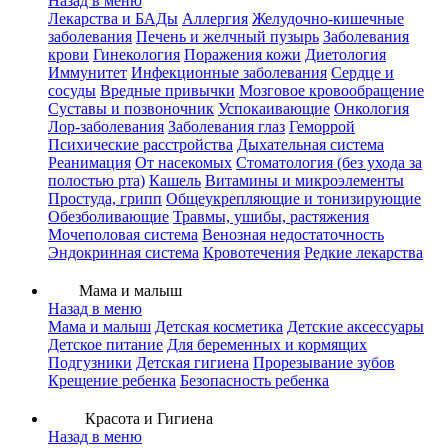
Назад в меню
Лекарства и БАДы
Аллергия
Желудочно-кишечные
заболевания
Печень и желчный пузырь
Заболевания
крови
Гинекология
Поражения кожи
Диетология
Иммунитет
Инфекционные заболевания
Сердце и
сосуды
Вредные привычки
Мозговое кровообращение
Суставы и позвоночник
Успокаивающие
Онкология
Лор-заболевания
Заболевания глаз
Геморрой
Психические расстройства
Дыхательная система
Реанимация
От насекомых
Стоматология (без ухода за
полостью рта)
Кашель
Витамины и микроэлементы
Простуда, грипп
Общеукрепляющие и тонизирующие
Обезболивающие
Травмы, ушибы, растяжения
Мочеполовая система
Венозная недостаточность
Эндокринная система
Кровотечения
Редкие лекарства
Мама и малыш
Назад в меню
Мама и малыш
Детская косметика
Детские аксессуары
Детское питание
Для беременных и кормящих
Подгузники
Детская гигиена
Прорезывание зубов
Крещение ребенка
Безопасность ребенка
Красота и Гигиена
Назад в меню