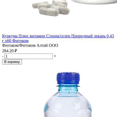
Куркума Плюс витамин С/цинк/селен Природный лекарь 0,43
г x60 Фитоком
Фитоком/Фитоком Алтай ООО
284.20 ₽
-
+
В корзину