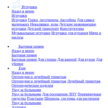
Игрушки
Назад в меню
Игрушки
Игрушки
Горки, песочницы, бассейны
Для самых
маленьких
Неваляшки, юлы
Детские развивающие
игрушки
Детский транспорт
Конструкторы
Музыкальные игрушки
Игрушки для купания
Мячи и
насосы
Бытовая химия
Назад в меню
Бытовая химия
Бытовая химия
Для стирки
Для ванной
Для кухни
Для
уборки
Еще
Назад в меню
Ортопедия и лечебный трикотаж
Ортопедия и лечебный трикотаж
Лечебный трикотаж
Ортопедические изделия
Уход за больными
Уход за больными
Для посещения ЛПУ
Перевязочные
средства
Пластыри
Шприцы, системы для растворов
Уход за больными
Аптечки