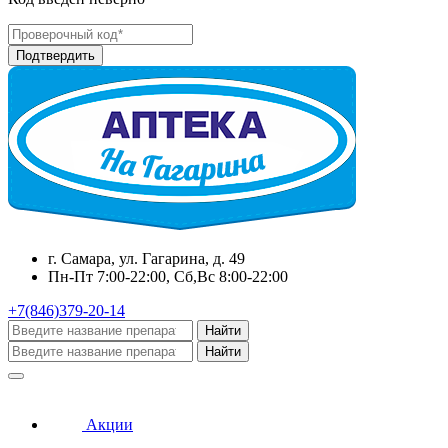
г. Самара, ул. Гагарина, д. 49
Пн-Пт 7:00-22:00, Сб,Вс 8:00-22:00
+7(846)379-20-14
Найти
Найти
Акции