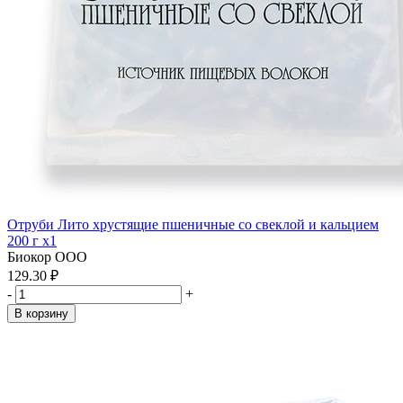
Отруби Лито хрустящие пшеничные со свеклой и кальцием
200 г x1
Биокор ООО
129.30 ₽
-
+
В корзину