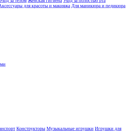
Уход за телом
Женская гигиена
Уход за полостью рта
Аксессуары для красоты и макияжа
Для маникюра и педикюра
ыми
анспорт
Конструкторы
Музыкальные игрушки
Игрушки для