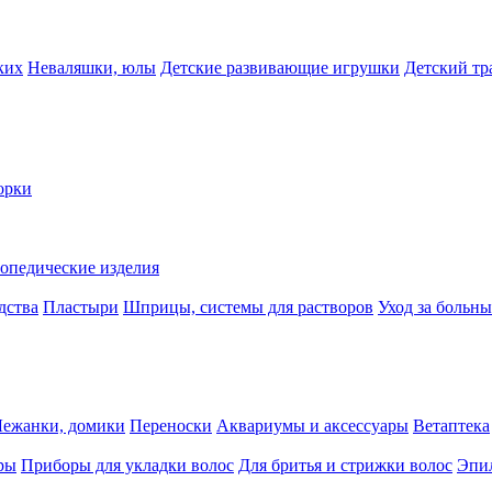
ких
Неваляшки, юлы
Детские развивающие игрушки
Детский тр
орки
опедические изделия
дства
Пластыри
Шприцы, системы для растворов
Уход за больн
Лежанки, домики
Переноски
Аквариумы и аксессуары
Ветаптека
ры
Приборы для укладки волос
Для бритья и стрижки волос
Эпи