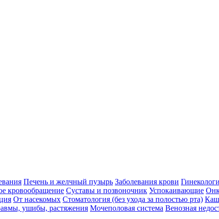
евания
Печень и желчный пузырь
Заболевания крови
Гинеколог
ое кровообращение
Суставы и позвоночник
Успокаивающие
Онк
ция
От насекомых
Стоматология (без ухода за полостью рта)
Каш
авмы, ушибы, растяжения
Мочеполовая система
Венозная недос