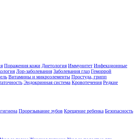
ия
Поражения кожи
Диетология
Иммунитет
Инфекционные
ология
Лор-заболевания
Заболевания глаз
Геморрой
ель
Витамины и микроэлементы
Простуда, грипп
таточность
Эндокринная система
Кровотечения
Редкие
 гигиена
Прорезывание зубов
Крещение ребенка
Безопасность