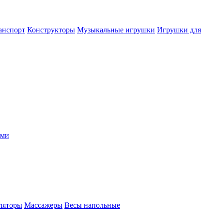
анспорт
Конструкторы
Музыкальные игрушки
Игрушки для
ыми
ляторы
Массажеры
Весы напольные