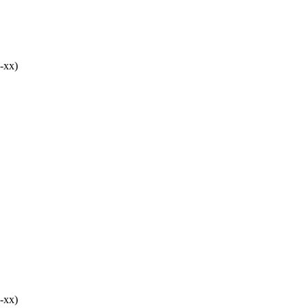
-хх)
-хх)