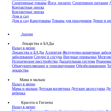
Спортивные товары
Йога, пилатес
Спортивное питание
Контактные линзы
Контактные линзы
Дом и сад
Дом и сад
Канцтовары
Товары для праздников
Декор и и
Акции
Лекарства и БАДы
Назад в меню
Лекарства и БАДы
Аллергия
Желудочно-кишечные забол
заболевания
Сердце и сосуды
Вредные привычки
Мозгов
Психические расстройства
Дыхательная система
Реанима
Общеукрепляющие и тонизирующие
Обезболивающие
Тр
лекарства
Мама и малыш
Назад в меню
Мама и малыш
Детская косметика
Детские аксессуары
Де
ребенка
Красота и Гигиена
Назад в меню