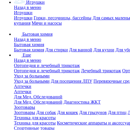
Игрушки
Назад в меню
Игрушки
Игрушки
Горки, песочницы, бассейны
Для самых малень
купания
Мячи и насосы
Бытовая химия
Назад в меню
Бытовая химия
Бытовая химия
Для стирки
Для ванной
Для кухни
Для уб
Еще
Назад в меню
Ортопедия и лечебный трикотаж
Ортопедия и лечебный трикотаж
Лечебный трикотаж
Орт
Уход за больными
Уход за больными
Для посещения ЛПУ
Перевязочные сре
Аптечки
Аптечки
Для Мед. Обследований
Для Мед. Обследований
Диагностика ЖКТ
Зоотовары
Зоотовары
Для собак
Для кошек
Для грызунов
Для птиц
Техника для красоты
Техника для красоты
Косметические аппараты и аксессуа
Спортивные товары