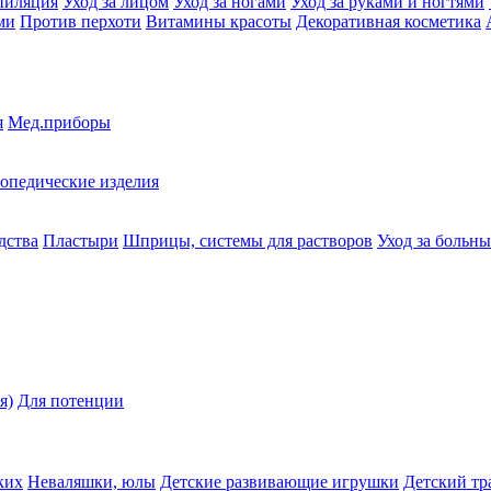
пиляция
Уход за лицом
Уход за ногами
Уход за руками и ногтями
ми
Против перхоти
Витамины красоты
Декоративная косметика
я
Мед.приборы
опедические изделия
дства
Пластыри
Шприцы, системы для растворов
Уход за больн
я)
Для потенции
ких
Неваляшки, юлы
Детские развивающие игрушки
Детский тр