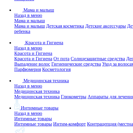
Мама и малыш
Назад в меню
Мама и малыш
Мама и малыш
Детская косметика
Детские аксессуары
Де
ребенка
Красота и Гигиена
Назад в меню
Красота и Гигиена
Красота и Гигиена
От пота
Солнцезащитные средства
Де
Выпадение волос
Гигиенические средства
Уход за волоса
Парфюмерия
Косметология
Медицинская техника
Назад в меню
Медицинская техника
Медицинская техника
Глюкометры
Аппараты для лечени
Интимные товары
Назад в меню
Интимные товары
Интимные товары
Интим-комфорт
Контрацепция (местна