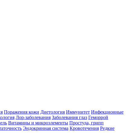
ия
Поражения кожи
Диетология
Иммунитет
Инфекционные
ология
Лор-заболевания
Заболевания глаз
Геморрой
ель
Витамины и микроэлементы
Простуда, грипп
таточность
Эндокринная система
Кровотечения
Редкие