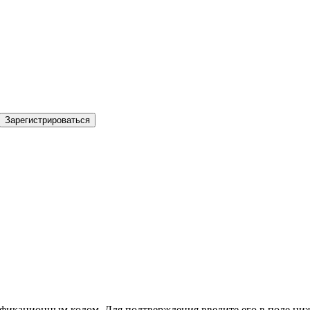
Зарегистрироваться
фикационным кодом. Для подтверждения введите его в поле ниж