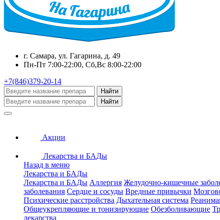
г. Самара, ул. Гагарина, д. 49
Пн-Пт 7:00-22:00, Сб,Вс 8:00-22:00
+7(846)379-20-14
Найти
Найти
Акции
Лекарства и БАДы
Назад в меню
Лекарства и БАДы
Лекарства и БАДы
Аллергия
Желудочно-кишечные забол
заболевания
Сердце и сосуды
Вредные привычки
Мозгов
Психические расстройства
Дыхательная система
Реанима
Общеукрепляющие и тонизирующие
Обезболивающие
Тр
лекарства