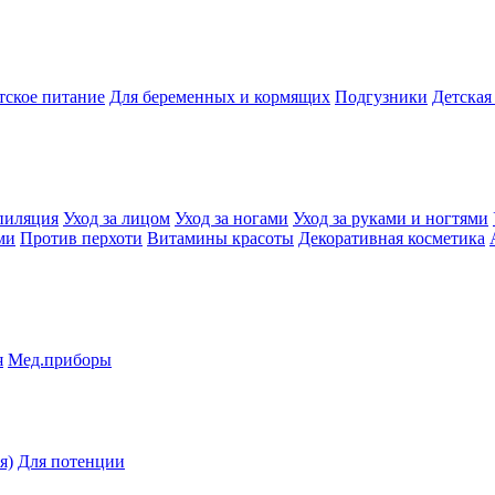
тское питание
Для беременных и кормящих
Подгузники
Детская
пиляция
Уход за лицом
Уход за ногами
Уход за руками и ногтями
ми
Против перхоти
Витамины красоты
Декоративная косметика
я
Мед.приборы
я)
Для потенции