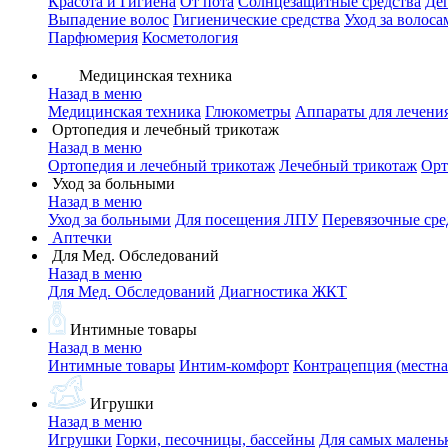
Красота и Гигиена
От пота
Солнцезащитные средства
Де
Выпадение волос
Гигиенические средства
Уход за волоса
Парфюмерия
Косметология
Медицинская техника
Назад в меню
Медицинская техника
Глюкометры
Аппараты для лечени
Ортопедия и лечебный трикотаж
Назад в меню
Ортопедия и лечебный трикотаж
Лечебный трикотаж
Орт
Уход за больными
Назад в меню
Уход за больными
Для посещения ЛПУ
Перевязочные сре
Аптечки
Для Мед. Обследований
Назад в меню
Для Мед. Обследований
Диагностика ЖКТ
Интимные товары
Назад в меню
Интимные товары
Интим-комфорт
Контрацепция (местна
Игрушки
Назад в меню
Игрушки
Горки, песочницы, бассейны
Для самых малень