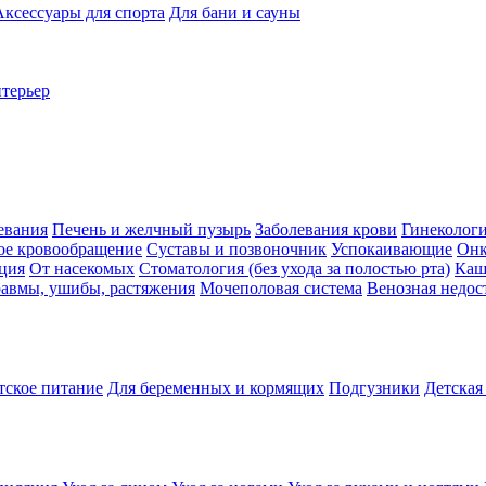
Аксессуары для спорта
Для бани и сауны
нтерьер
евания
Печень и желчный пузырь
Заболевания крови
Гинеколог
ое кровообращение
Суставы и позвоночник
Успокаивающие
Онк
ция
От насекомых
Стоматология (без ухода за полостью рта)
Каш
авмы, ушибы, растяжения
Мочеполовая система
Венозная недос
тское питание
Для беременных и кормящих
Подгузники
Детская