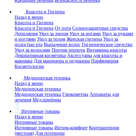
Крещение ребенка
Безопасность ребенка
Красота и Гигиена
Назад в меню
Красота и Гигиена
Красота и Гигиена
От пота
Солнцезащитные средства
Депиляция
Уход за лицом
Уход за ногами
Уход за руками
и ногтями
Уход за телом
Женская гигиена
Уход за
полостью рта
Выпадение волос
Гигиенические средства
Уход за волосами
Против перхоти
Витамины красоты
Декоративная косметика
Аксессуары для красоты и
макияжа
Для маникюра и педикюра
Парфюмерия
Косметология
Медицинская техника
Назад в меню
Медицинская техника
Медицинская техника
Глюкометры
Аппараты для
лечения
Мед.приборы
Интимные товары
Назад в меню
Интимные товары
Интимные товары
Интим-комфорт
Контрацепция
(местная)
Для потенции