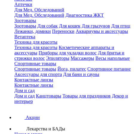
Аптечки
Для Мед. Обследований
Для Мед. Обследований
Диагностика ЖКТ
Зоотовары
Зоотовары
Для собак
Для кошек
Для грызунов
Для птиц
Лежанки, домики
Переноски
Аквариумы и аксессуары
Ветаптека
Техника для красоты
Техника для красоты
Косметические аппараты и
аксессуары
Приборы для укладки волос
Для бритья и
стрижки волос
Эпиляторы
Массажеры
Весы напольные
Спортивные товары
Спортивные товары
Йога, пилатес
Спортивное питание
Аксессуары для спорта
Для бани и сауны
Контактные линзы
Контактные линзы
Дом и сад
Дом и сад
Канцтовары
Товары для праздников
Декор и
интерьер
Акции
Лекарства и БАДы