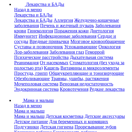
Лекарства и БАДы
Назад в меню
Лекарства и БАДы
Лекарства и БАДы
Аллергия
Желудочно-кишечные
заболевания
Печень и желчный пузырь
Заболевания
крови
Гинекология
Поражения кожи
Диетология
Иммунитет
Инфекционные заболевания
Сердце и
сосуды
Вредные привычки
Мозговое кровообращение
Суставы и позвоночник
Успокаивающие
Онкология
Лор-заболевания
Заболевания глаз
Геморрой
Психические расстройства
Дыхательная система
Реанимация
От насекомых
Стоматология (без ухода за
полостью рта)
Кашель
Витамины и микроэлементы
Простуда, грипп
Общеукрепляющие и тонизирующие
Обезболивающие
Травмы, ушибы, растяжения
Мочеполовая система
Венозная недостаточность
Эндокринная система
Кровотечения
Редкие лекарства
Мама и малыш
Назад в меню
Мама и малыш
Мама и малыш
Детская косметика
Детские аксессуары
Детское питание
Для беременных и кормящих
Подгузники
Детская гигиена
Прорезывание зубов