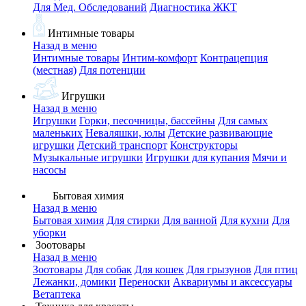
Для Мед. Обследований
Диагностика ЖКТ
Интимные товары
Назад в меню
Интимные товары
Интим-комфорт
Контрацепция
(местная)
Для потенции
Игрушки
Назад в меню
Игрушки
Горки, песочницы, бассейны
Для самых
маленьких
Неваляшки, юлы
Детские развивающие
игрушки
Детский транспорт
Конструкторы
Музыкальные игрушки
Игрушки для купания
Мячи и
насосы
Бытовая химия
Назад в меню
Бытовая химия
Для стирки
Для ванной
Для кухни
Для
уборки
Зоотовары
Назад в меню
Зоотовары
Для собак
Для кошек
Для грызунов
Для птиц
Лежанки, домики
Переноски
Аквариумы и аксессуары
Ветаптека