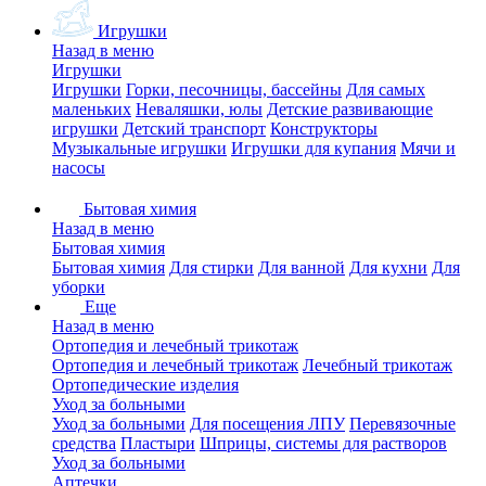
Игрушки
Назад в меню
Игрушки
Игрушки
Горки, песочницы, бассейны
Для самых
маленьких
Неваляшки, юлы
Детские развивающие
игрушки
Детский транспорт
Конструкторы
Музыкальные игрушки
Игрушки для купания
Мячи и
насосы
Бытовая химия
Назад в меню
Бытовая химия
Бытовая химия
Для стирки
Для ванной
Для кухни
Для
уборки
Еще
Назад в меню
Ортопедия и лечебный трикотаж
Ортопедия и лечебный трикотаж
Лечебный трикотаж
Ортопедические изделия
Уход за больными
Уход за больными
Для посещения ЛПУ
Перевязочные
средства
Пластыри
Шприцы, системы для растворов
Уход за больными
Аптечки