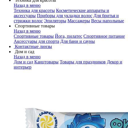
Техника для красоты
Назад в меню
Техника для красоты
Косметические аппараты и
аксессуары
Приборы для укладки волос
Для бритья и
стрижки волос
Эпиляторы
Массажеры
Весы напольные
Спортивные товары
Назад в меню
Спортивные товары
Йога, пилатес
Спортивное питание
Аксессуары для спорта
Для бани и сауны
Контактные линзы
Дом и сад
Назад в меню
Дом и сад
Канцтовары
Товары для праздников
Декор и
интерьер