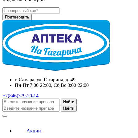
г. Самара, ул. Гагарина, д. 49
Пн-Пт 7:00-22:00, Сб,Вс 8:00-22:00
+7(846)379-20-14
Найти
Найти
Акции