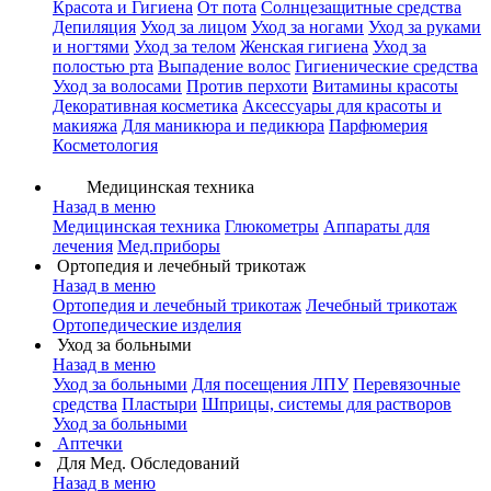
Красота и Гигиена
От пота
Солнцезащитные средства
Депиляция
Уход за лицом
Уход за ногами
Уход за руками
и ногтями
Уход за телом
Женская гигиена
Уход за
полостью рта
Выпадение волос
Гигиенические средства
Уход за волосами
Против перхоти
Витамины красоты
Декоративная косметика
Аксессуары для красоты и
макияжа
Для маникюра и педикюра
Парфюмерия
Косметология
Медицинская техника
Назад в меню
Медицинская техника
Глюкометры
Аппараты для
лечения
Мед.приборы
Ортопедия и лечебный трикотаж
Назад в меню
Ортопедия и лечебный трикотаж
Лечебный трикотаж
Ортопедические изделия
Уход за больными
Назад в меню
Уход за больными
Для посещения ЛПУ
Перевязочные
средства
Пластыри
Шприцы, системы для растворов
Уход за больными
Аптечки
Для Мед. Обследований
Назад в меню