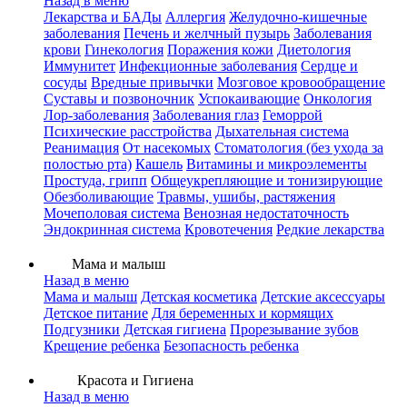
Назад в меню
Лекарства и БАДы
Аллергия
Желудочно-кишечные
заболевания
Печень и желчный пузырь
Заболевания
крови
Гинекология
Поражения кожи
Диетология
Иммунитет
Инфекционные заболевания
Сердце и
сосуды
Вредные привычки
Мозговое кровообращение
Суставы и позвоночник
Успокаивающие
Онкология
Лор-заболевания
Заболевания глаз
Геморрой
Психические расстройства
Дыхательная система
Реанимация
От насекомых
Стоматология (без ухода за
полостью рта)
Кашель
Витамины и микроэлементы
Простуда, грипп
Общеукрепляющие и тонизирующие
Обезболивающие
Травмы, ушибы, растяжения
Мочеполовая система
Венозная недостаточность
Эндокринная система
Кровотечения
Редкие лекарства
Мама и малыш
Назад в меню
Мама и малыш
Детская косметика
Детские аксессуары
Детское питание
Для беременных и кормящих
Подгузники
Детская гигиена
Прорезывание зубов
Крещение ребенка
Безопасность ребенка
Красота и Гигиена
Назад в меню