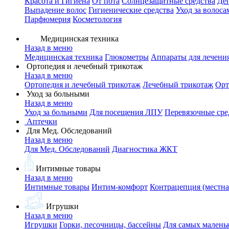
Красота и Гигиена
От пота
Солнцезащитные средства
Де
Выпадение волос
Гигиенические средства
Уход за волоса
Парфюмерия
Косметология
Медицинская техника
Назад в меню
Медицинская техника
Глюкометры
Аппараты для лечени
Ортопедия и лечебный трикотаж
Назад в меню
Ортопедия и лечебный трикотаж
Лечебный трикотаж
Орт
Уход за больными
Назад в меню
Уход за больными
Для посещения ЛПУ
Перевязочные сре
Аптечки
Для Мед. Обследований
Назад в меню
Для Мед. Обследований
Диагностика ЖКТ
Интимные товары
Назад в меню
Интимные товары
Интим-комфорт
Контрацепция (местна
Игрушки
Назад в меню
Игрушки
Горки, песочницы, бассейны
Для самых малень