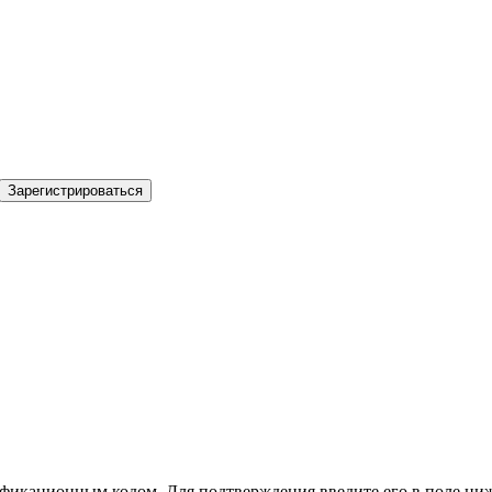
Зарегистрироваться
фикационным кодом. Для подтверждения введите его в поле ниж