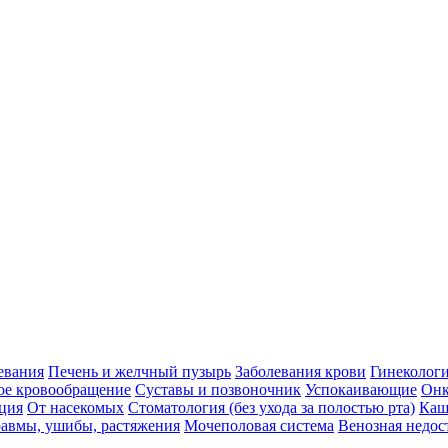
евания
Печень и желчный пузырь
Заболевания крови
Гинеколог
ое кровообращение
Суставы и позвоночник
Успокаивающие
Онк
ция
От насекомых
Стоматология (без ухода за полостью рта)
Каш
авмы, ушибы, растяжения
Мочеполовая система
Венозная недос