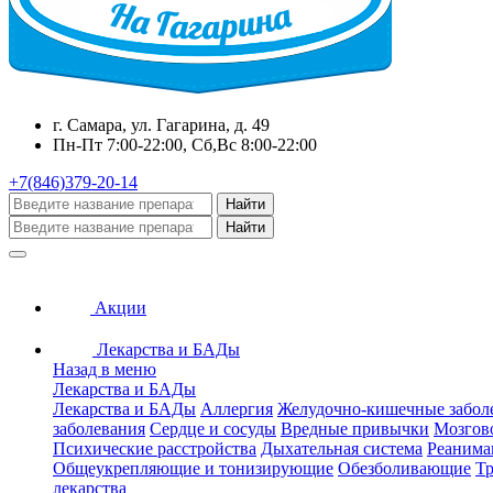
г. Самара, ул. Гагарина, д. 49
Пн-Пт 7:00-22:00, Сб,Вс 8:00-22:00
+7(846)379-20-14
Найти
Найти
Акции
Лекарства и БАДы
Назад в меню
Лекарства и БАДы
Лекарства и БАДы
Аллергия
Желудочно-кишечные забол
заболевания
Сердце и сосуды
Вредные привычки
Мозгов
Психические расстройства
Дыхательная система
Реанима
Общеукрепляющие и тонизирующие
Обезболивающие
Тр
лекарства