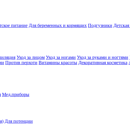
тское питание
Для беременных и кормящих
Подгузники
Детская
пиляция
Уход за лицом
Уход за ногами
Уход за руками и ногтями
ми
Против перхоти
Витамины красоты
Декоративная косметика
я
Мед.приборы
я)
Для потенции