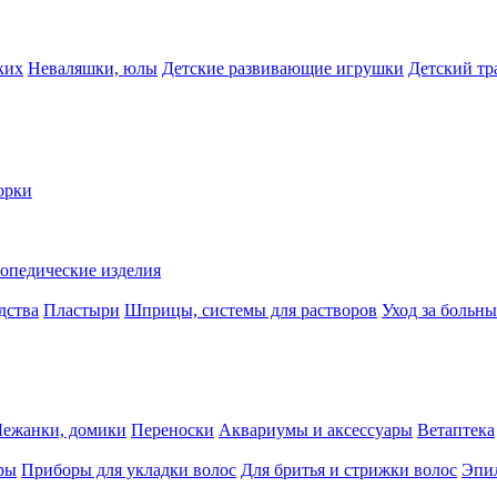
ких
Неваляшки, юлы
Детские развивающие игрушки
Детский тр
орки
опедические изделия
дства
Пластыри
Шприцы, системы для растворов
Уход за больн
Лежанки, домики
Переноски
Аквариумы и аксессуары
Ветаптека
ры
Приборы для укладки волос
Для бритья и стрижки волос
Эпи