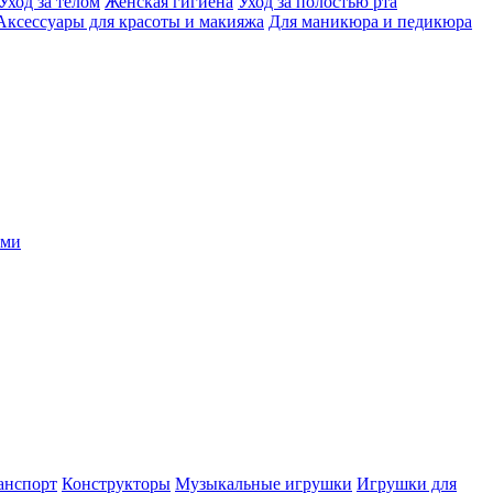
Уход за телом
Женская гигиена
Уход за полостью рта
Аксессуары для красоты и макияжа
Для маникюра и педикюра
ыми
анспорт
Конструкторы
Музыкальные игрушки
Игрушки для