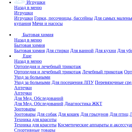
Игрушки
Назад в меню
Игрушки
Игрушки
Горки, песочницы, бассейны
Для самых малень
купания
Мячи и насосы
Бытовая химия
Назад в меню
Бытовая химия
Бытовая химия
Для стирки
Для ванной
Для кухни
Для уб
Еще
Назад в меню
Ортопедия и лечебный трикотаж
Ортопедия и лечебный трикотаж
Лечебный трикотаж
Орт
Уход за больными
Уход за больными
Для посещения ЛПУ
Перевязочные сре
Аптечки
Аптечки
Для Мед. Обследований
Для Мед. Обследований
Диагностика ЖКТ
Зоотовары
Зоотовары
Для собак
Для кошек
Для грызунов
Для птиц
Техника для красоты
Техника для красоты
Косметические аппараты и аксессуа
Спортивные товары