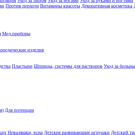
пиляция
Уход за лицом
Уход за ногами
Уход за руками и ногтями
ми
Против перхоти
Витамины красоты
Декоративная косметика
я
Мед.приборы
опедические изделия
дства
Пластыри
Шприцы, системы для растворов
Уход за больн
я)
Для потенции
ких
Неваляшки, юлы
Детские развивающие игрушки
Детский тр