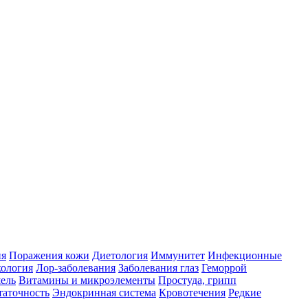
ия
Поражения кожи
Диетология
Иммунитет
Инфекционные
ология
Лор-заболевания
Заболевания глаз
Геморрой
ель
Витамины и микроэлементы
Простуда, грипп
таточность
Эндокринная система
Кровотечения
Редкие