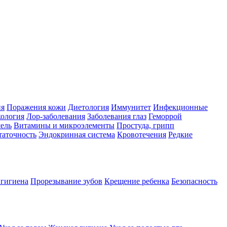
ия
Поражения кожи
Диетология
Иммунитет
Инфекционные
ология
Лор-заболевания
Заболевания глаз
Геморрой
ель
Витамины и микроэлементы
Простуда, грипп
таточность
Эндокринная система
Кровотечения
Редкие
 гигиена
Прорезывание зубов
Крещение ребенка
Безопасность