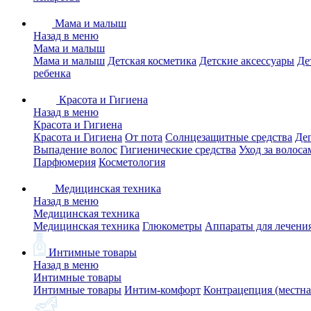
Мама и малыш
Назад в меню
Мама и малыш
Мама и малыш
Детская косметика
Детские аксессуары
Де
ребенка
Красота и Гигиена
Назад в меню
Красота и Гигиена
Красота и Гигиена
От пота
Солнцезащитные средства
Де
Выпадение волос
Гигиенические средства
Уход за волоса
Парфюмерия
Косметология
Медицинская техника
Назад в меню
Медицинская техника
Медицинская техника
Глюкометры
Аппараты для лечени
Интимные товары
Назад в меню
Интимные товары
Интимные товары
Интим-комфорт
Контрацепция (местна