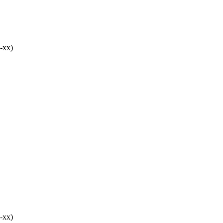
-хх)
-хх)