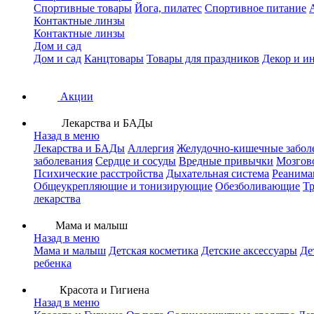
Спортивные товары
Йога, пилатес
Спортивное питание
Контактные линзы
Контактные линзы
Дом и сад
Дом и сад
Канцтовары
Товары для праздников
Декор и и
Акции
Лекарства и БАДы
Назад в меню
Лекарства и БАДы
Аллергия
Желудочно-кишечные забол
заболевания
Сердце и сосуды
Вредные привычки
Мозгов
Психические расстройства
Дыхательная система
Реанима
Общеукрепляющие и тонизирующие
Обезболивающие
Тр
лекарства
Мама и малыш
Назад в меню
Мама и малыш
Детская косметика
Детские аксессуары
Де
ребенка
Красота и Гигиена
Назад в меню