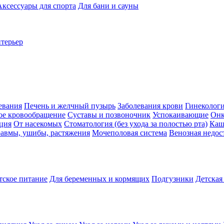
Аксессуары для спорта
Для бани и сауны
нтерьер
евания
Печень и желчный пузырь
Заболевания крови
Гинеколог
ое кровообращение
Суставы и позвоночник
Успокаивающие
Онк
ция
От насекомых
Стоматология (без ухода за полостью рта)
Каш
авмы, ушибы, растяжения
Мочеполовая система
Венозная недос
тское питание
Для беременных и кормящих
Подгузники
Детская