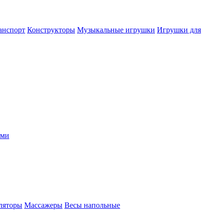
анспорт
Конструкторы
Музыкальные игрушки
Игрушки для
ыми
ляторы
Массажеры
Весы напольные