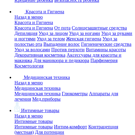
Крещение ребенка
Безопасность ребенка
Красота и Гигиена
Назад в меню
Красота и Гигиена
Красота и Гигиена
От пота
Солнцезащитные средства
Депиляция
Уход за лицом
Уход за ногами
Уход за руками
и ногтями
Уход за телом
Женская гигиена
Уход за
полостью рта
Выпадение волос
Гигиенические средства
Уход за волосами
Против перхоти
Витамины красоты
Декоративная косметика
Аксессуары для красоты и
макияжа
Для маникюра и педикюра
Парфюмерия
Косметология
Медицинская техника
Назад в меню
Медицинская техника
Медицинская техника
Глюкометры
Аппараты для
лечения
Мед.приборы
Интимные товары
Назад в меню
Интимные товары
Интимные товары
Интим-комфорт
Контрацепция
(местная)
Для потенции