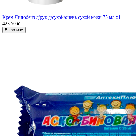
Крем Липобейз д/рук д/сухой/очень сухой кожи 75 мл x1
423.50 ₽
В корзину