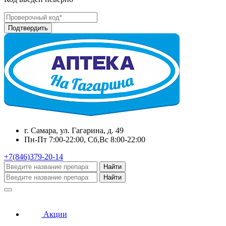
г. Самара, ул. Гагарина, д. 49
Пн-Пт 7:00-22:00, Сб,Вс 8:00-22:00
+7(846)379-20-14
Найти
Найти
Акции