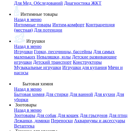
Для Мед. Обследований
Диагностика ЖКТ
Интимные товары
Назад в меню
Интимные товары
Интим-комфорт
Контрацепция
(местная)
Для потенции
Игрушки
Назад в меню
Игрушки
Горки, песочницы, бассейны
Для самых
маленьких
Неваляшки, юлы
Детские развивающие
игрушки
Детский транспорт
Конструкторы
Музыкальные игрушки
Игрушки для купания
Мячи и
насосы
Бытовая химия
Назад в меню
Бытовая химия
Для стирки
Для ванной
Для кухни
Для
уборки
Зоотовары
Назад в меню
Зоотовары
Для собак
Для кошек
Для грызунов
Для птиц
Лежанки, домики
Переноски
Аквариумы и аксессуары
Ветаптека