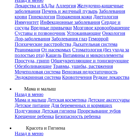
Назад в меню
Лекарства и БАДы
Аллергия
Желудочно-кишечные
заболевания
Печень и желчный пузырь
Заболевания
крови
Гинекология
Поражения кожи
Диетология
Иммунитет
Инфекционные заболевания
Сердце и
сосуды
Вредные привычки
Мозговое кровообращение
Суставы и позвоночник
Успокаивающие
Онкология
Лор-заболевания
Заболевания глаз
Геморрой
Психические расстройства
Дыхательная система
Реанимация
От насекомых
Стоматология (без ухода за
полостью рта)
Кашель
Витамины и микроэлементы
Простуда, грипп
Общеукрепляющие и тонизирующие
Обезболивающие
Травмы, ушибы, растяжения
Мочеполовая система
Венозная недостаточность
Эндокринная система
Кровотечения
Редкие лекарства
Мама и малыш
Назад в меню
Мама и малыш
Детская косметика
Детские аксессуары
Детское питание
Для беременных и кормящих
Подгузники
Детская гигиена
Прорезывание зубов
Крещение ребенка
Безопасность ребенка
Красота и Гигиена
Назад в меню