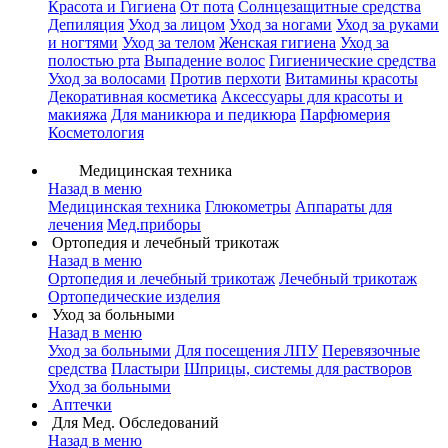
Красота и Гигиена
От пота
Солнцезащитные средства
Депиляция
Уход за лицом
Уход за ногами
Уход за руками
и ногтями
Уход за телом
Женская гигиена
Уход за
полостью рта
Выпадение волос
Гигиенические средства
Уход за волосами
Против перхоти
Витамины красоты
Декоративная косметика
Аксессуары для красоты и
макияжа
Для маникюра и педикюра
Парфюмерия
Косметология
Медицинская техника
Назад в меню
Медицинская техника
Глюкометры
Аппараты для
лечения
Мед.приборы
Ортопедия и лечебный трикотаж
Назад в меню
Ортопедия и лечебный трикотаж
Лечебный трикотаж
Ортопедические изделия
Уход за больными
Назад в меню
Уход за больными
Для посещения ЛПУ
Перевязочные
средства
Пластыри
Шприцы, системы для растворов
Уход за больными
Аптечки
Для Мед. Обследований
Назад в меню