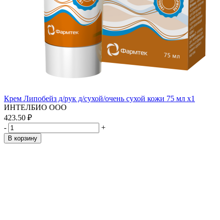
Крем Липобейз д/рук д/сухой/очень сухой кожи 75 мл x1
ИНТЕЛБИО ООО
423.50 ₽
-
+
В корзину