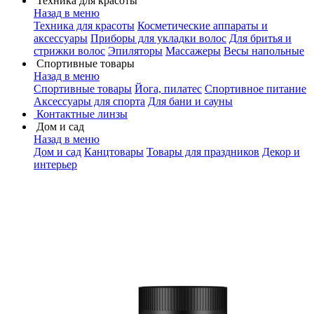
Техника для красоты
Назад в меню
Техника для красоты
Косметические аппараты и
аксессуары
Приборы для укладки волос
Для бритья и
стрижки волос
Эпиляторы
Массажеры
Весы напольные
Спортивные товары
Назад в меню
Спортивные товары
Йога, пилатес
Спортивное питание
Аксессуары для спорта
Для бани и сауны
Контактные линзы
Дом и сад
Назад в меню
Дом и сад
Канцтовары
Товары для праздников
Декор и
интерьер