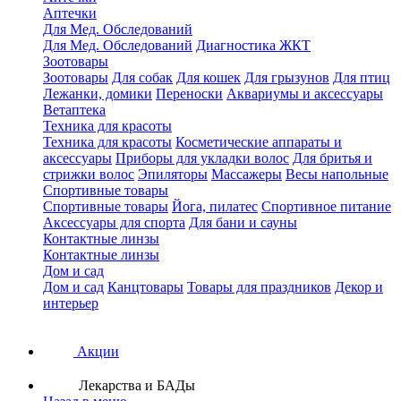
Аптечки
Для Мед. Обследований
Для Мед. Обследований
Диагностика ЖКТ
Зоотовары
Зоотовары
Для собак
Для кошек
Для грызунов
Для птиц
Лежанки, домики
Переноски
Аквариумы и аксессуары
Ветаптека
Техника для красоты
Техника для красоты
Косметические аппараты и
аксессуары
Приборы для укладки волос
Для бритья и
стрижки волос
Эпиляторы
Массажеры
Весы напольные
Спортивные товары
Спортивные товары
Йога, пилатес
Спортивное питание
Аксессуары для спорта
Для бани и сауны
Контактные линзы
Контактные линзы
Дом и сад
Дом и сад
Канцтовары
Товары для праздников
Декор и
интерьер
Акции
Лекарства и БАДы