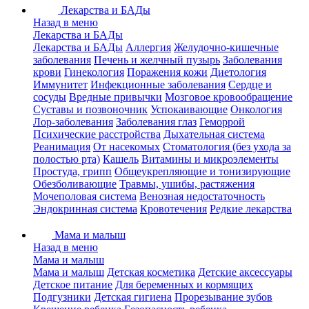
Лекарства и БАДы
Назад в меню
Лекарства и БАДы
Лекарства и БАДы
Аллергия
Желудочно-кишечные
заболевания
Печень и желчный пузырь
Заболевания
крови
Гинекология
Поражения кожи
Диетология
Иммунитет
Инфекционные заболевания
Сердце и
сосуды
Вредные привычки
Мозговое кровообращение
Суставы и позвоночник
Успокаивающие
Онкология
Лор-заболевания
Заболевания глаз
Геморрой
Психические расстройства
Дыхательная система
Реанимация
От насекомых
Стоматология (без ухода за
полостью рта)
Кашель
Витамины и микроэлементы
Простуда, грипп
Общеукрепляющие и тонизирующие
Обезболивающие
Травмы, ушибы, растяжения
Мочеполовая система
Венозная недостаточность
Эндокринная система
Кровотечения
Редкие лекарства
Мама и малыш
Назад в меню
Мама и малыш
Мама и малыш
Детская косметика
Детские аксессуары
Детское питание
Для беременных и кормящих
Подгузники
Детская гигиена
Прорезывание зубов