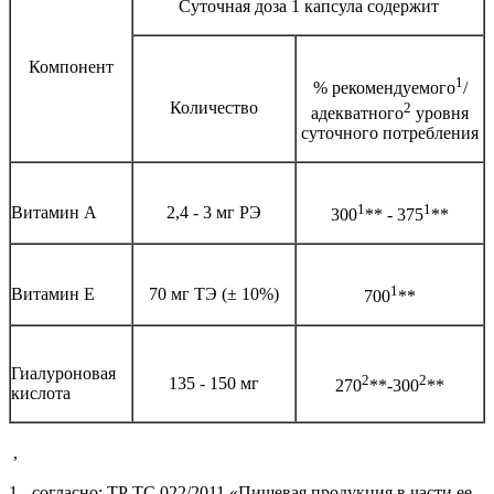
Суточная доза 1 капсула содержит
Компонент
1
% рекомендуемого
/
Количество
2
адекватного
уровня
суточного потребления
1
1
Витамин А
2,4 - 3 мг РЭ
300
** - 375
**
1
Витамин Е
70 мг ТЭ (± 10%)
700
**
Гиалуроновая
2
2
135 - 150 мг
270
**-300
**
кислота
,
1 - согласно: ТР ТС 022/2011 «Пищевая продукция в части ее