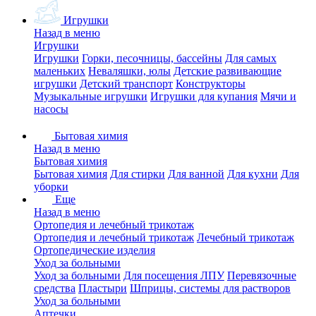
Игрушки
Назад в меню
Игрушки
Игрушки
Горки, песочницы, бассейны
Для самых
маленьких
Неваляшки, юлы
Детские развивающие
игрушки
Детский транспорт
Конструкторы
Музыкальные игрушки
Игрушки для купания
Мячи и
насосы
Бытовая химия
Назад в меню
Бытовая химия
Бытовая химия
Для стирки
Для ванной
Для кухни
Для
уборки
Еще
Назад в меню
Ортопедия и лечебный трикотаж
Ортопедия и лечебный трикотаж
Лечебный трикотаж
Ортопедические изделия
Уход за больными
Уход за больными
Для посещения ЛПУ
Перевязочные
средства
Пластыри
Шприцы, системы для растворов
Уход за больными
Аптечки