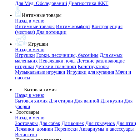
Для Мед. Обследований
Диагностика ЖКТ
Интимные товары
Назад в меню
Интимные товары
Интим-комфорт
Контрацепция
(местная)
Для потенции
Игрушки
Назад в меню
Игрушки
Горки, песочницы, бассейны
Для самых
маленьких
Неваляшки, юлы
Детские развивающие
игрушки
Детский транспорт
Конструкторы
Музыкальные игрушки
Игрушки для купания
Мячи и
насосы
Бытовая химия
Назад в меню
Бытовая химия
Для стирки
Для ванной
Для кухни
Для
уборки
Зоотовары
Назад в меню
Зоотовары
Для собак
Для кошек
Для грызунов
Для птиц
Лежанки, домики
Переноски
Аквариумы и аксессуары
Ветаптека