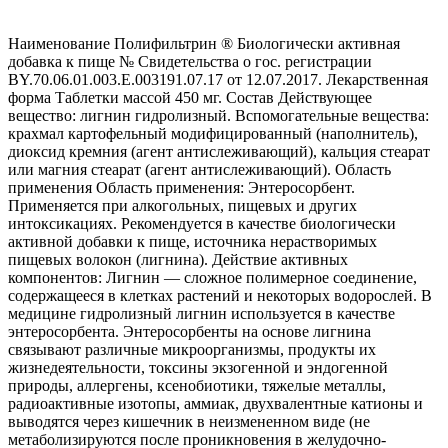
Наименование Полифильтрин ® Биологически активная
добавка к пище № Свидетельства о гос. регистрации
BY.70.06.01.003.Е.003191.07.17 от 12.07.2017. Лекарственная
форма Таблетки массой 450 мг. Состав Действующее
вещество: лигнин гидролизный. Вспомогательные вещества:
крахмал картофельный модифицированный (наполнитель),
диоксид кремния (агент антислеживающий), кальция стеарат
или магния стеарат (агент антислеживающий). Область
применения Область применения: Энтеросорбент.
Применяется при алкогольных, пищевых и других
интоксикациях. Рекомендуется в качестве биологически
активной добавки к пище, источника нерастворимых
пищевых волокон (лигнина). Действие активных
компонентов: Лигнин — сложное полимерное соединение,
содержащееся в клетках растений и некоторых водорослей. В
медицине гидролизный лигнин используется в качестве
энтеросорбента. Энтеросорбенты на основе лигнина
связывают различные микроорганизмы, продукты их
жизнедеятельности, токсины экзогенной и эндогенной
природы, аллергены, ксенобиотики, тяжелые металлы,
радиоактивные изотопы, аммиак, двухвалентные катионы и
выводятся через кишечник в неизмененном виде (не
метаболизируются после проникновения в желудочно-