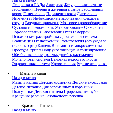
Назад в меню
Лекарства и БАДы
Аллергия
Желудочно-кишечные
заболевания
Печень и желчный пузырь
Заболевания
крови
Гинекология
Поражения кожи
Диетология
Иммунитет
Инфекционные заболевания
Сердце и
сосуды
Вредные привычки
Мозговое кровообращение
Суставы и позвоночник
Успокаивающие
Онкология
Лор-заболевания
Заболевания глаз
Геморрой
Психические расстройства
Дыхательная система
Реанимация
От насекомых
Стоматология (без ухода за
полостью рта)
Кашель
Витамины и микроэлементы
Простуда, грипп
Общеукрепляющие и тонизирующие
Обезболивающие
Травмы, ушибы, растяжения
Мочеполовая система
Венозная недостаточность
Эндокринная система
Кровотечения
Редкие лекарства
Мама и малыш
Назад в меню
Мама и малыш
Детская косметика
Детские аксессуары
Детское питание
Для беременных и кормящих
Подгузники
Детская гигиена
Прорезывание зубов
Крещение ребенка
Безопасность ребенка
Красота и Гигиена
Назад в меню