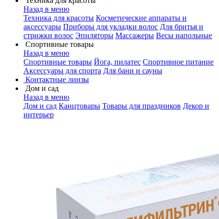
Техника для красоты
Назад в меню
Техника для красоты
Косметические аппараты и
аксессуары
Приборы для укладки волос
Для бритья и
стрижки волос
Эпиляторы
Массажеры
Весы напольные
Спортивные товары
Назад в меню
Спортивные товары
Йога, пилатес
Спортивное питание
Аксессуары для спорта
Для бани и сауны
Контактные линзы
Дом и сад
Назад в меню
Дом и сад
Канцтовары
Товары для праздников
Декор и
интерьер