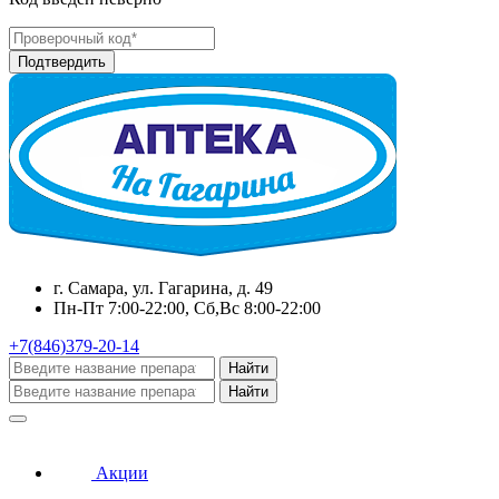
г. Самара, ул. Гагарина, д. 49
Пн-Пт 7:00-22:00, Сб,Вс 8:00-22:00
+7(846)379-20-14
Найти
Найти
Акции