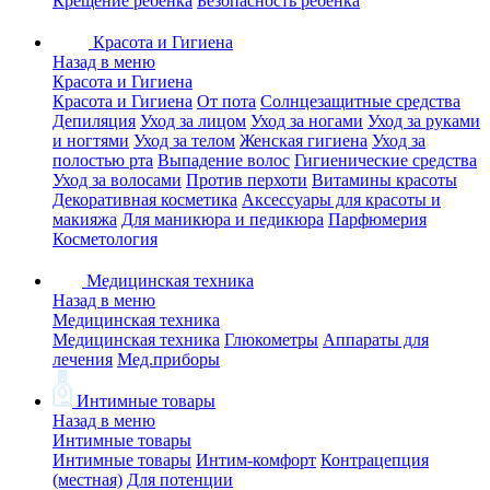
Крещение ребенка
Безопасность ребенка
Красота и Гигиена
Назад в меню
Красота и Гигиена
Красота и Гигиена
От пота
Солнцезащитные средства
Депиляция
Уход за лицом
Уход за ногами
Уход за руками
и ногтями
Уход за телом
Женская гигиена
Уход за
полостью рта
Выпадение волос
Гигиенические средства
Уход за волосами
Против перхоти
Витамины красоты
Декоративная косметика
Аксессуары для красоты и
макияжа
Для маникюра и педикюра
Парфюмерия
Косметология
Медицинская техника
Назад в меню
Медицинская техника
Медицинская техника
Глюкометры
Аппараты для
лечения
Мед.приборы
Интимные товары
Назад в меню
Интимные товары
Интимные товары
Интим-комфорт
Контрацепция
(местная)
Для потенции