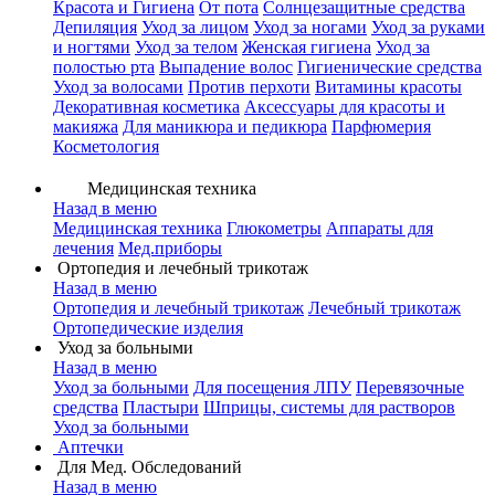
Красота и Гигиена
От пота
Солнцезащитные средства
Депиляция
Уход за лицом
Уход за ногами
Уход за руками
и ногтями
Уход за телом
Женская гигиена
Уход за
полостью рта
Выпадение волос
Гигиенические средства
Уход за волосами
Против перхоти
Витамины красоты
Декоративная косметика
Аксессуары для красоты и
макияжа
Для маникюра и педикюра
Парфюмерия
Косметология
Медицинская техника
Назад в меню
Медицинская техника
Глюкометры
Аппараты для
лечения
Мед.приборы
Ортопедия и лечебный трикотаж
Назад в меню
Ортопедия и лечебный трикотаж
Лечебный трикотаж
Ортопедические изделия
Уход за больными
Назад в меню
Уход за больными
Для посещения ЛПУ
Перевязочные
средства
Пластыри
Шприцы, системы для растворов
Уход за больными
Аптечки
Для Мед. Обследований
Назад в меню