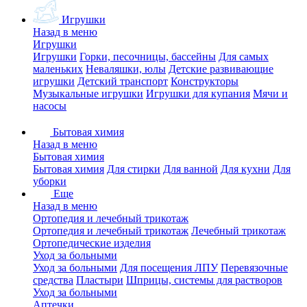
Игрушки
Назад в меню
Игрушки
Игрушки
Горки, песочницы, бассейны
Для самых
маленьких
Неваляшки, юлы
Детские развивающие
игрушки
Детский транспорт
Конструкторы
Музыкальные игрушки
Игрушки для купания
Мячи и
насосы
Бытовая химия
Назад в меню
Бытовая химия
Бытовая химия
Для стирки
Для ванной
Для кухни
Для
уборки
Еще
Назад в меню
Ортопедия и лечебный трикотаж
Ортопедия и лечебный трикотаж
Лечебный трикотаж
Ортопедические изделия
Уход за больными
Уход за больными
Для посещения ЛПУ
Перевязочные
средства
Пластыри
Шприцы, системы для растворов
Уход за больными
Аптечки