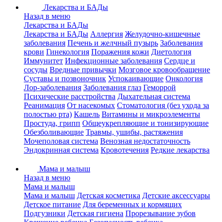
Лекарства и БАДы
Назад в меню
Лекарства и БАДы
Лекарства и БАДы
Аллергия
Желудочно-кишечные
заболевания
Печень и желчный пузырь
Заболевания
крови
Гинекология
Поражения кожи
Диетология
Иммунитет
Инфекционные заболевания
Сердце и
сосуды
Вредные привычки
Мозговое кровообращение
Суставы и позвоночник
Успокаивающие
Онкология
Лор-заболевания
Заболевания глаз
Геморрой
Психические расстройства
Дыхательная система
Реанимация
От насекомых
Стоматология (без ухода за
полостью рта)
Кашель
Витамины и микроэлементы
Простуда, грипп
Общеукрепляющие и тонизирующие
Обезболивающие
Травмы, ушибы, растяжения
Мочеполовая система
Венозная недостаточность
Эндокринная система
Кровотечения
Редкие лекарства
Мама и малыш
Назад в меню
Мама и малыш
Мама и малыш
Детская косметика
Детские аксессуары
Детское питание
Для беременных и кормящих
Подгузники
Детская гигиена
Прорезывание зубов