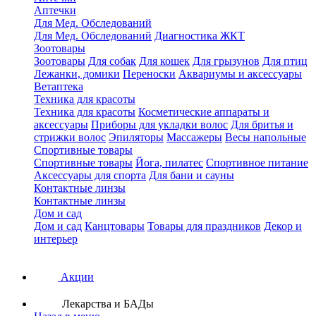
Аптечки
Для Мед. Обследований
Для Мед. Обследований
Диагностика ЖКТ
Зоотовары
Зоотовары
Для собак
Для кошек
Для грызунов
Для птиц
Лежанки, домики
Переноски
Аквариумы и аксессуары
Ветаптека
Техника для красоты
Техника для красоты
Косметические аппараты и
аксессуары
Приборы для укладки волос
Для бритья и
стрижки волос
Эпиляторы
Массажеры
Весы напольные
Спортивные товары
Спортивные товары
Йога, пилатес
Спортивное питание
Аксессуары для спорта
Для бани и сауны
Контактные линзы
Контактные линзы
Дом и сад
Дом и сад
Канцтовары
Товары для праздников
Декор и
интерьер
Акции
Лекарства и БАДы