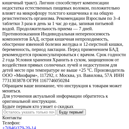
кишечный тракт). Лигнин способствует компенсации
недостатка естественных пищевых волокон, положительно
влияет на микрофлору толстого кишечника и на общую
резистентность организма. Рекомендации Взрослым по 3–4
таблетки 3 раза в день за 1 час до еды, запивая питьевой
водой. Продолжительность приема — 7 дней.
Противопоказания Индивидуальная непереносимость
компонентов БАД, острая кишечная непроходимость,
обострение язвенной болезни желудка и 12-перстной кишки,
беременность, период лактации. Перед применением БАД
рекомендуется проконсультироваться с врачом. Срок годности
2 года Условия хранения Хранить в сухом, защищенном от
воздействия прямых солнечных лучей и недоступном для
детей месте при температуре не выше +25 °С. Производитель
ООО «Миофарм», 117292, г. Москва, ул. Вавилова, 57А ИНН
7731303878 ОГРН 1167746050284
Обращаем ваше внимание, что инструкция к товарам может
меняться.
Для уточнения актуальной информации обратитесь к
оригинальной инструкции.
Будьте первым кто узнает о скидках
Буду первым!
Контакты
Телефон:
+7(846)379-20-14