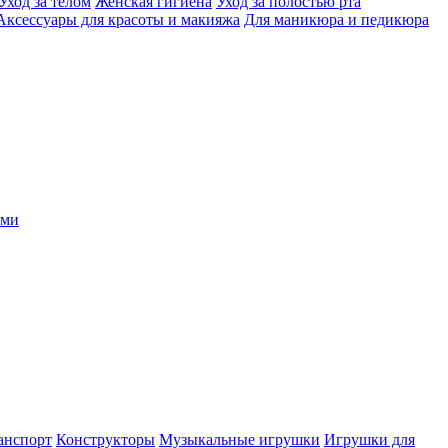
Уход за телом
Женская гигиена
Уход за полостью рта
Аксессуары для красоты и макияжа
Для маникюра и педикюра
ыми
анспорт
Конструкторы
Музыкальные игрушки
Игрушки для