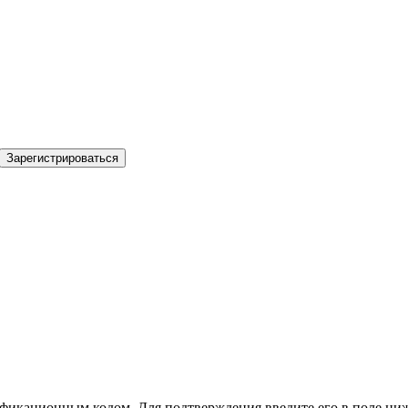
Зарегистрироваться
фикационным кодом. Для подтверждения введите его в поле ниж