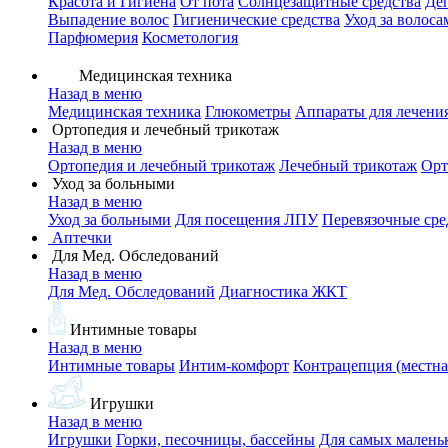
Красота и Гигиена
От пота
Солнцезащитные средства
Де
Выпадение волос
Гигиенические средства
Уход за волоса
Парфюмерия
Косметология
Медицинская техника
Назад в меню
Медицинская техника
Глюкометры
Аппараты для лечени
Ортопедия и лечебный трикотаж
Назад в меню
Ортопедия и лечебный трикотаж
Лечебный трикотаж
Орт
Уход за больными
Назад в меню
Уход за больными
Для посещения ЛПУ
Перевязочные сре
Аптечки
Для Мед. Обследований
Назад в меню
Для Мед. Обследований
Диагностика ЖКТ
Интимные товары
Назад в меню
Интимные товары
Интим-комфорт
Контрацепция (местна
Игрушки
Назад в меню
Игрушки
Горки, песочницы, бассейны
Для самых малень