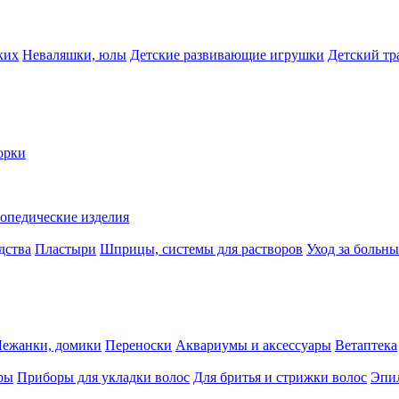
ких
Неваляшки, юлы
Детские развивающие игрушки
Детский тр
орки
опедические изделия
дства
Пластыри
Шприцы, системы для растворов
Уход за больн
Лежанки, домики
Переноски
Аквариумы и аксессуары
Ветаптека
ры
Приборы для укладки волос
Для бритья и стрижки волос
Эпи