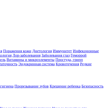
ия
Поражения кожи
Диетология
Иммунитет
Инфекционные
ология
Лор-заболевания
Заболевания глаз
Геморрой
ель
Витамины и микроэлементы
Простуда, грипп
таточность
Эндокринная система
Кровотечения
Редкие
 гигиена
Прорезывание зубов
Крещение ребенка
Безопасность