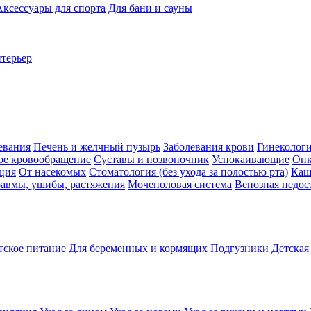
Аксессуары для спорта
Для бани и сауны
нтерьер
евания
Печень и желчный пузырь
Заболевания крови
Гинеколог
ое кровообращение
Суставы и позвоночник
Успокаивающие
Онк
ция
От насекомых
Стоматология (без ухода за полостью рта)
Каш
авмы, ушибы, растяжения
Мочеполовая система
Венозная недос
тское питание
Для беременных и кормящих
Подгузники
Детская