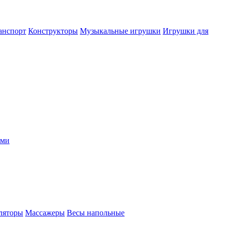
анспорт
Конструкторы
Музыкальные игрушки
Игрушки для
ыми
ляторы
Массажеры
Весы напольные