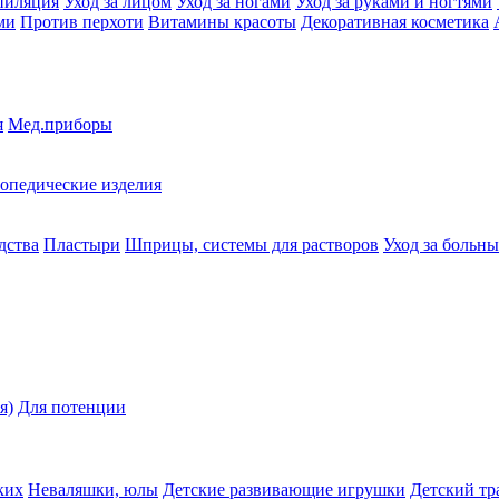
пиляция
Уход за лицом
Уход за ногами
Уход за руками и ногтями
ми
Против перхоти
Витамины красоты
Декоративная косметика
я
Мед.приборы
опедические изделия
дства
Пластыри
Шприцы, системы для растворов
Уход за больн
я)
Для потенции
ких
Неваляшки, юлы
Детские развивающие игрушки
Детский тр