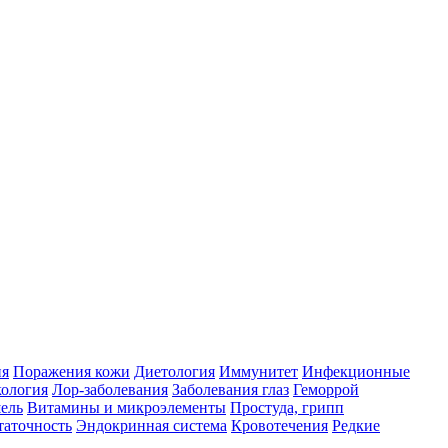
ия
Поражения кожи
Диетология
Иммунитет
Инфекционные
ология
Лор-заболевания
Заболевания глаз
Геморрой
ель
Витамины и микроэлементы
Простуда, грипп
таточность
Эндокринная система
Кровотечения
Редкие