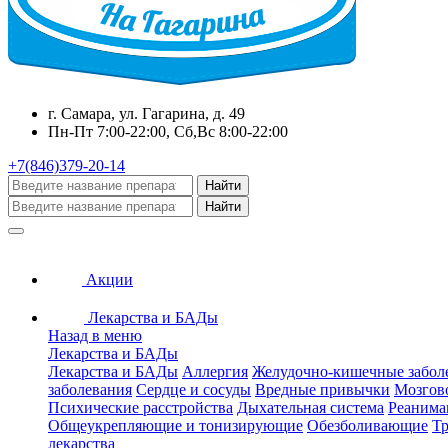
г. Самара, ул. Гагарина, д. 49
Пн-Пт 7:00-22:00, Сб,Вс 8:00-22:00
+7(846)379-20-14
Найти
Найти
Акции
Лекарства и БАДы
Назад в меню
Лекарства и БАДы
Лекарства и БАДы
Аллергия
Желудочно-кишечные забол
заболевания
Сердце и сосуды
Вредные привычки
Мозгов
Психические расстройства
Дыхательная система
Реанима
Общеукрепляющие и тонизирующие
Обезболивающие
Тр
лекарства