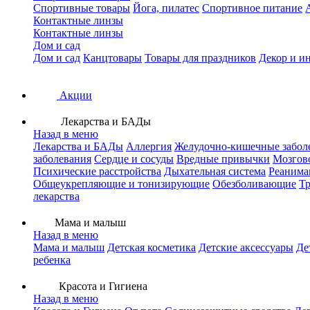
Спортивные товары
Йога, пилатес
Спортивное питание
Контактные линзы
Контактные линзы
Дом и сад
Дом и сад
Канцтовары
Товары для праздников
Декор и и
Акции
Лекарства и БАДы
Назад в меню
Лекарства и БАДы
Аллергия
Желудочно-кишечные забол
заболевания
Сердце и сосуды
Вредные привычки
Мозгов
Психические расстройства
Дыхательная система
Реанима
Общеукрепляющие и тонизирующие
Обезболивающие
Тр
лекарства
Мама и малыш
Назад в меню
Мама и малыш
Детская косметика
Детские аксессуары
Де
ребенка
Красота и Гигиена
Назад в меню