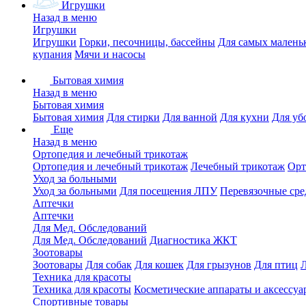
Игрушки
Назад в меню
Игрушки
Игрушки
Горки, песочницы, бассейны
Для самых малень
купания
Мячи и насосы
Бытовая химия
Назад в меню
Бытовая химия
Бытовая химия
Для стирки
Для ванной
Для кухни
Для уб
Еще
Назад в меню
Ортопедия и лечебный трикотаж
Ортопедия и лечебный трикотаж
Лечебный трикотаж
Орт
Уход за больными
Уход за больными
Для посещения ЛПУ
Перевязочные сре
Аптечки
Аптечки
Для Мед. Обследований
Для Мед. Обследований
Диагностика ЖКТ
Зоотовары
Зоотовары
Для собак
Для кошек
Для грызунов
Для птиц
Техника для красоты
Техника для красоты
Косметические аппараты и аксессуа
Спортивные товары