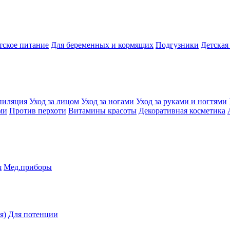
тское питание
Для беременных и кормящих
Подгузники
Детская
пиляция
Уход за лицом
Уход за ногами
Уход за руками и ногтями
ми
Против перхоти
Витамины красоты
Декоративная косметика
я
Мед.приборы
я)
Для потенции