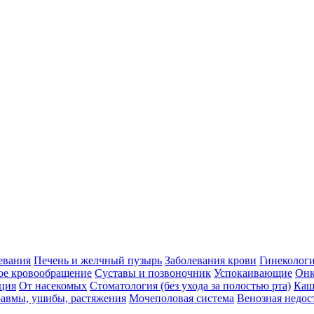
евания
Печень и желчный пузырь
Заболевания крови
Гинеколог
ое кровообращение
Суставы и позвоночник
Успокаивающие
Онк
ция
От насекомых
Стоматология (без ухода за полостью рта)
Каш
авмы, ушибы, растяжения
Мочеполовая система
Венозная недос