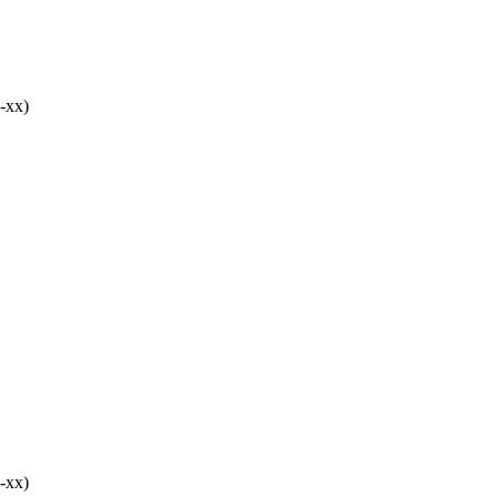
-хх)
-хх)