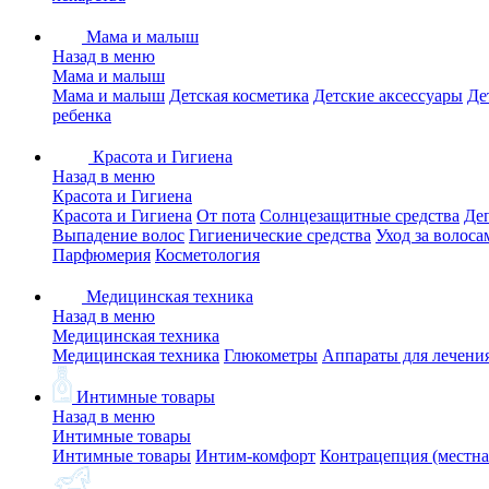
Мама и малыш
Назад в меню
Мама и малыш
Мама и малыш
Детская косметика
Детские аксессуары
Де
ребенка
Красота и Гигиена
Назад в меню
Красота и Гигиена
Красота и Гигиена
От пота
Солнцезащитные средства
Де
Выпадение волос
Гигиенические средства
Уход за волоса
Парфюмерия
Косметология
Медицинская техника
Назад в меню
Медицинская техника
Медицинская техника
Глюкометры
Аппараты для лечени
Интимные товары
Назад в меню
Интимные товары
Интимные товары
Интим-комфорт
Контрацепция (местна