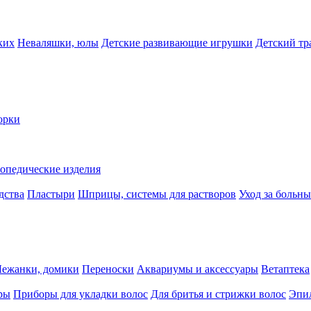
ких
Неваляшки, юлы
Детские развивающие игрушки
Детский тр
орки
опедические изделия
дства
Пластыри
Шприцы, системы для растворов
Уход за больн
Лежанки, домики
Переноски
Аквариумы и аксессуары
Ветаптека
ры
Приборы для укладки волос
Для бритья и стрижки волос
Эпи