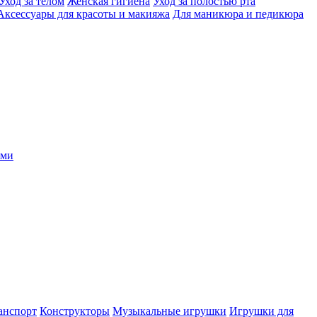
Уход за телом
Женская гигиена
Уход за полостью рта
Аксессуары для красоты и макияжа
Для маникюра и педикюра
ыми
анспорт
Конструкторы
Музыкальные игрушки
Игрушки для