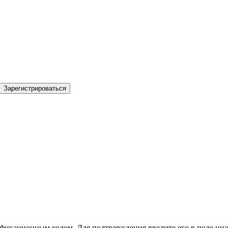
Зарегистрироваться
фикационным кодом. Для подтверждения введите его в поле ниж