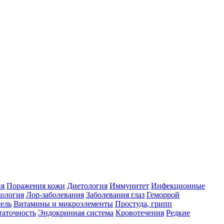
ия
Поражения кожи
Диетология
Иммунитет
Инфекционные
ология
Лор-заболевания
Заболевания глаз
Геморрой
ель
Витамины и микроэлементы
Простуда, грипп
таточность
Эндокринная система
Кровотечения
Редкие