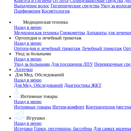
Красота и Гигиена
От пота
Солнцезащитные средства
Де
Выпадение волос
Гигиенические средства
Уход за волоса
Парфюмерия
Косметология
Медицинская техника
Назад в меню
Медицинская техника
Глюкометры
Аппараты для лечени
Ортопедия и лечебный трикотаж
Назад в меню
Ортопедия и лечебный трикотаж
Лечебный трикотаж
Орт
Уход за больными
Назад в меню
Уход за больными
Для посещения ЛПУ
Перевязочные сре
Аптечки
Для Мед. Обследований
Назад в меню
Для Мед. Обследований
Диагностика ЖКТ
Интимные товары
Назад в меню
Интимные товары
Интим-комфорт
Контрацепция (местна
Игрушки
Назад в меню
Игрушки
Горки, песочницы, бассейны
Для самых малень