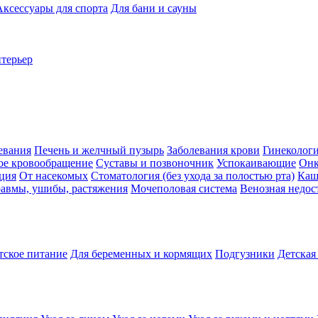
Аксессуары для спорта
Для бани и сауны
нтерьер
евания
Печень и желчный пузырь
Заболевания крови
Гинеколог
ое кровообращение
Суставы и позвоночник
Успокаивающие
Онк
ция
От насекомых
Стоматология (без ухода за полостью рта)
Каш
авмы, ушибы, растяжения
Мочеполовая система
Венозная недос
тское питание
Для беременных и кормящих
Подгузники
Детская