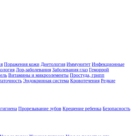
ия
Поражения кожи
Диетология
Иммунитет
Инфекционные
ология
Лор-заболевания
Заболевания глаз
Геморрой
ель
Витамины и микроэлементы
Простуда, грипп
таточность
Эндокринная система
Кровотечения
Редкие
 гигиена
Прорезывание зубов
Крещение ребенка
Безопасность