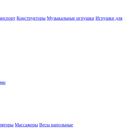
анспорт
Конструкторы
Музыкальные игрушки
Игрушки для
ыми
ляторы
Массажеры
Весы напольные