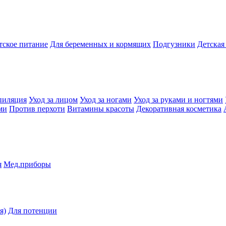
тское питание
Для беременных и кормящих
Подгузники
Детская
пиляция
Уход за лицом
Уход за ногами
Уход за руками и ногтями
ми
Против перхоти
Витамины красоты
Декоративная косметика
я
Мед.приборы
я)
Для потенции