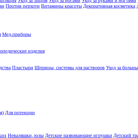
пиляция
Уход за лицом
Уход за ногами
Уход за руками и ногтями
ми
Против перхоти
Витамины красоты
Декоративная косметика
я
Мед.приборы
опедические изделия
дства
Пластыри
Шприцы, системы для растворов
Уход за больн
я)
Для потенции
ких
Неваляшки, юлы
Детские развивающие игрушки
Детский тр