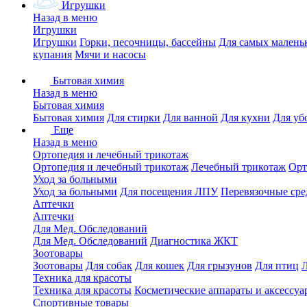
Игрушки
Назад в меню
Игрушки
Игрушки
Горки, песочницы, бассейны
Для самых малень
купания
Мячи и насосы
Бытовая химия
Назад в меню
Бытовая химия
Бытовая химия
Для стирки
Для ванной
Для кухни
Для уб
Еще
Назад в меню
Ортопедия и лечебный трикотаж
Ортопедия и лечебный трикотаж
Лечебный трикотаж
Орт
Уход за больными
Уход за больными
Для посещения ЛПУ
Перевязочные сре
Аптечки
Аптечки
Для Мед. Обследований
Для Мед. Обследований
Диагностика ЖКТ
Зоотовары
Зоотовары
Для собак
Для кошек
Для грызунов
Для птиц
Техника для красоты
Техника для красоты
Косметические аппараты и аксессуа
Спортивные товары