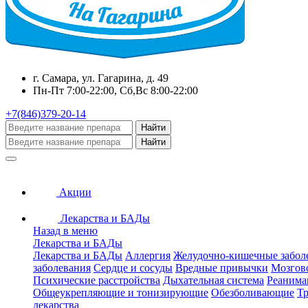
г. Самара, ул. Гагарина, д. 49
Пн-Пт 7:00-22:00, Сб,Вс 8:00-22:00
+7(846)379-20-14
Найти
Найти
Акции
Лекарства и БАДы
Назад в меню
Лекарства и БАДы
Лекарства и БАДы
Аллергия
Желудочно-кишечные забол
заболевания
Сердце и сосуды
Вредные привычки
Мозгов
Психические расстройства
Дыхательная система
Реанима
Общеукрепляющие и тонизирующие
Обезболивающие
Тр
лекарства