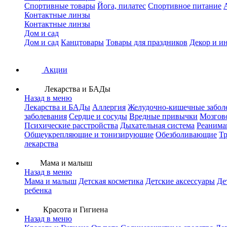
Спортивные товары
Йога, пилатес
Спортивное питание
Контактные линзы
Контактные линзы
Дом и сад
Дом и сад
Канцтовары
Товары для праздников
Декор и и
Акции
Лекарства и БАДы
Назад в меню
Лекарства и БАДы
Аллергия
Желудочно-кишечные забол
заболевания
Сердце и сосуды
Вредные привычки
Мозгов
Психические расстройства
Дыхательная система
Реанима
Общеукрепляющие и тонизирующие
Обезболивающие
Тр
лекарства
Мама и малыш
Назад в меню
Мама и малыш
Детская косметика
Детские аксессуары
Де
ребенка
Красота и Гигиена
Назад в меню