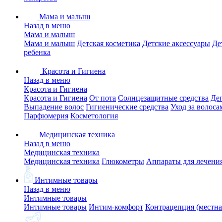
Мама и малыш
Назад в меню
Мама и малыш
Мама и малыш
Детская косметика
Детские аксессуары
Де
ребенка
Красота и Гигиена
Назад в меню
Красота и Гигиена
Красота и Гигиена
От пота
Солнцезащитные средства
Де
Выпадение волос
Гигиенические средства
Уход за волоса
Парфюмерия
Косметология
Медицинская техника
Назад в меню
Медицинская техника
Медицинская техника
Глюкометры
Аппараты для лечени
Интимные товары
Назад в меню
Интимные товары
Интимные товары
Интим-комфорт
Контрацепция (местна