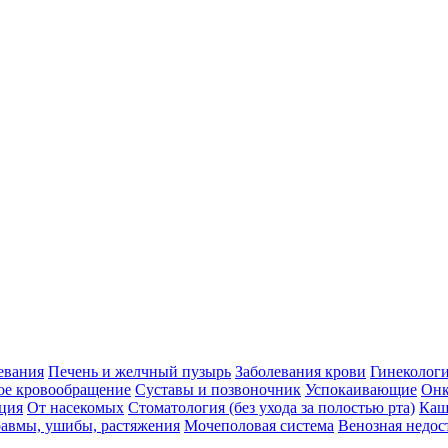
евания
Печень и желчный пузырь
Заболевания крови
Гинеколог
ое кровообращение
Суставы и позвоночник
Успокаивающие
Онк
ция
От насекомых
Стоматология (без ухода за полостью рта)
Каш
авмы, ушибы, растяжения
Мочеполовая система
Венозная недос