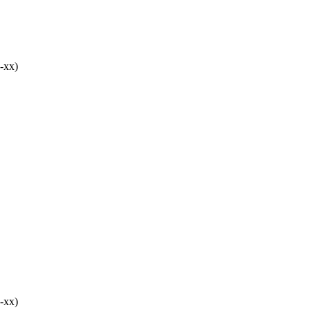
-хх)
-хх)