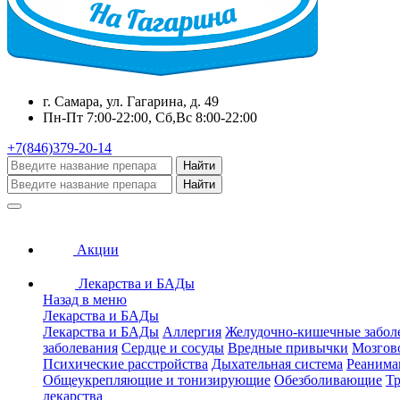
г. Самара, ул. Гагарина, д. 49
Пн-Пт 7:00-22:00, Сб,Вс 8:00-22:00
+7(846)379-20-14
Найти
Найти
Акции
Лекарства и БАДы
Назад в меню
Лекарства и БАДы
Лекарства и БАДы
Аллергия
Желудочно-кишечные забол
заболевания
Сердце и сосуды
Вредные привычки
Мозгов
Психические расстройства
Дыхательная система
Реанима
Общеукрепляющие и тонизирующие
Обезболивающие
Тр
лекарства