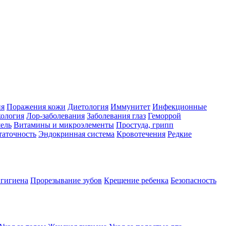
ия
Поражения кожи
Диетология
Иммунитет
Инфекционные
ология
Лор-заболевания
Заболевания глаз
Геморрой
ель
Витамины и микроэлементы
Простуда, грипп
таточность
Эндокринная система
Кровотечения
Редкие
 гигиена
Прорезывание зубов
Крещение ребенка
Безопасность