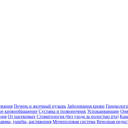
евания
Печень и желчный пузырь
Заболевания крови
Гинеколог
ое кровообращение
Суставы и позвоночник
Успокаивающие
Онк
ция
От насекомых
Стоматология (без ухода за полостью рта)
Каш
авмы, ушибы, растяжения
Мочеполовая система
Венозная недос