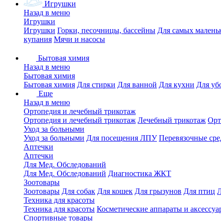
Игрушки
Назад в меню
Игрушки
Игрушки
Горки, песочницы, бассейны
Для самых малень
купания
Мячи и насосы
Бытовая химия
Назад в меню
Бытовая химия
Бытовая химия
Для стирки
Для ванной
Для кухни
Для уб
Еще
Назад в меню
Ортопедия и лечебный трикотаж
Ортопедия и лечебный трикотаж
Лечебный трикотаж
Орт
Уход за больными
Уход за больными
Для посещения ЛПУ
Перевязочные сре
Аптечки
Аптечки
Для Мед. Обследований
Для Мед. Обследований
Диагностика ЖКТ
Зоотовары
Зоотовары
Для собак
Для кошек
Для грызунов
Для птиц
Техника для красоты
Техника для красоты
Косметические аппараты и аксессуа
Спортивные товары