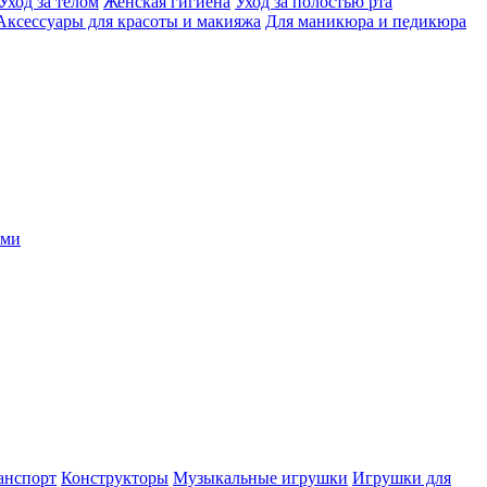
Уход за телом
Женская гигиена
Уход за полостью рта
Аксессуары для красоты и макияжа
Для маникюра и педикюра
ыми
анспорт
Конструкторы
Музыкальные игрушки
Игрушки для