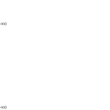
-хх)
-хх)