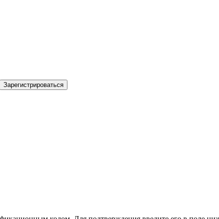
Зарегистрироваться
фикационным кодом. Для подтверждения введите его в поле ниж