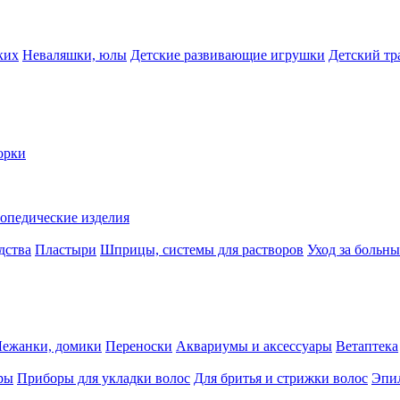
ких
Неваляшки, юлы
Детские развивающие игрушки
Детский тр
орки
опедические изделия
дства
Пластыри
Шприцы, системы для растворов
Уход за больн
Лежанки, домики
Переноски
Аквариумы и аксессуары
Ветаптека
ры
Приборы для укладки волос
Для бритья и стрижки волос
Эпи