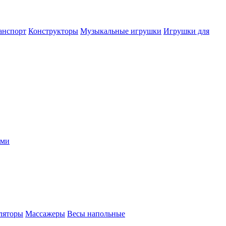
анспорт
Конструкторы
Музыкальные игрушки
Игрушки для
ыми
ляторы
Массажеры
Весы напольные