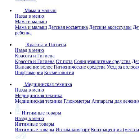
Мама и малыш
Назад в меню
Мама и малыш
Мама и малыш
Детская косметика
Детские аксессуары
Де
ребенка
Красота и Гигиена
Назад в меню
Красота и Гигиена
Красота и Гигиена
От пота
Солнцезащитные средства
Де
Выпадение волос
Гигиенические средства
Уход за волоса
Парфюмерия
Косметология
Медицинская техника
Назад в меню
Медицинская техника
Медицинская техника
Глюкометры
Аппараты для лечени
Интимные товары
Назад в меню
Интимные товары
Интимные товары
Интим-комфорт
Контрацепция (местна