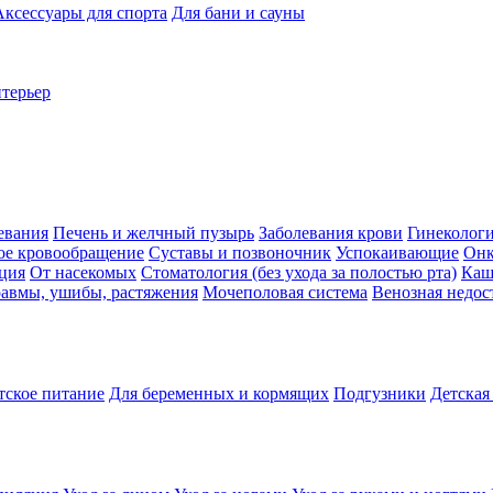
Аксессуары для спорта
Для бани и сауны
нтерьер
евания
Печень и желчный пузырь
Заболевания крови
Гинеколог
ое кровообращение
Суставы и позвоночник
Успокаивающие
Онк
ция
От насекомых
Стоматология (без ухода за полостью рта)
Каш
авмы, ушибы, растяжения
Мочеполовая система
Венозная недос
тское питание
Для беременных и кормящих
Подгузники
Детская