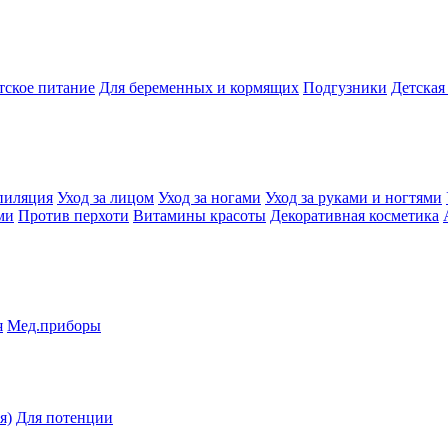
тское питание
Для беременных и кормящих
Подгузники
Детская
пиляция
Уход за лицом
Уход за ногами
Уход за руками и ногтями
ми
Против перхоти
Витамины красоты
Декоративная косметика
я
Мед.приборы
я)
Для потенции