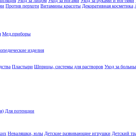
пиляция
Уход за лицом
Уход за ногами
Уход за руками и ногтями
ми
Против перхоти
Витамины красоты
Декоративная косметика
я
Мед.приборы
опедические изделия
дства
Пластыри
Шприцы, системы для растворов
Уход за больн
я)
Для потенции
ких
Неваляшки, юлы
Детские развивающие игрушки
Детский тр