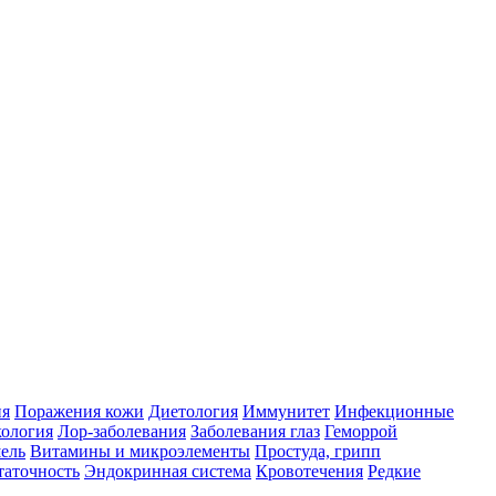
ия
Поражения кожи
Диетология
Иммунитет
Инфекционные
ология
Лор-заболевания
Заболевания глаз
Геморрой
ель
Витамины и микроэлементы
Простуда, грипп
таточность
Эндокринная система
Кровотечения
Редкие