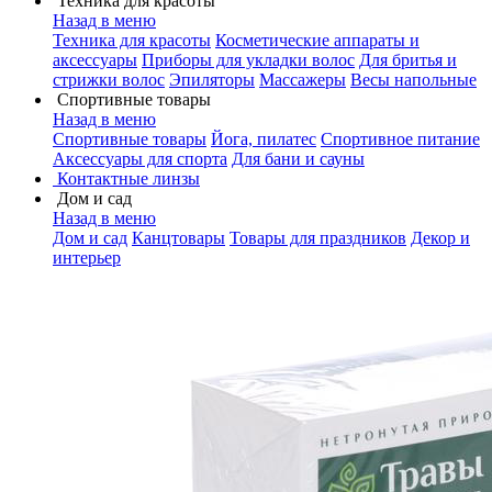
Техника для красоты
Назад в меню
Техника для красоты
Косметические аппараты и
аксессуары
Приборы для укладки волос
Для бритья и
стрижки волос
Эпиляторы
Массажеры
Весы напольные
Спортивные товары
Назад в меню
Спортивные товары
Йога, пилатес
Спортивное питание
Аксессуары для спорта
Для бани и сауны
Контактные линзы
Дом и сад
Назад в меню
Дом и сад
Канцтовары
Товары для праздников
Декор и
интерьер