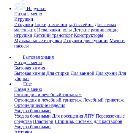
Игрушки
Назад в меню
Игрушки
Игрушки
Горки, песочницы, бассейны
Для самых
маленьких
Неваляшки, юлы
Детские развивающие
игрушки
Детский транспорт
Конструкторы
Музыкальные игрушки
Игрушки для купания
Мячи и
насосы
Бытовая химия
Назад в меню
Бытовая химия
Бытовая химия
Для стирки
Для ванной
Для кухни
Для
уборки
Еще
Назад в меню
Ортопедия и лечебный трикотаж
Ортопедия и лечебный трикотаж
Лечебный трикотаж
Ортопедические изделия
Уход за больными
Уход за больными
Для посещения ЛПУ
Перевязочные
средства
Пластыри
Шприцы, системы для растворов
Уход за больными
Аптечки