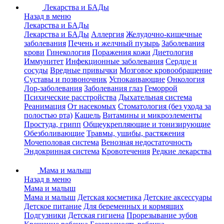
Лекарства и БАДы
Назад в меню
Лекарства и БАДы
Лекарства и БАДы
Аллергия
Желудочно-кишечные
заболевания
Печень и желчный пузырь
Заболевания
крови
Гинекология
Поражения кожи
Диетология
Иммунитет
Инфекционные заболевания
Сердце и
сосуды
Вредные привычки
Мозговое кровообращение
Суставы и позвоночник
Успокаивающие
Онкология
Лор-заболевания
Заболевания глаз
Геморрой
Психические расстройства
Дыхательная система
Реанимация
От насекомых
Стоматология (без ухода за
полостью рта)
Кашель
Витамины и микроэлементы
Простуда, грипп
Общеукрепляющие и тонизирующие
Обезболивающие
Травмы, ушибы, растяжения
Мочеполовая система
Венозная недостаточность
Эндокринная система
Кровотечения
Редкие лекарства
Мама и малыш
Назад в меню
Мама и малыш
Мама и малыш
Детская косметика
Детские аксессуары
Детское питание
Для беременных и кормящих
Подгузники
Детская гигиена
Прорезывание зубов