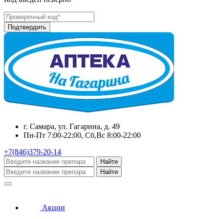
г. Самара, ул. Гагарина, д. 49
Пн-Пт 7:00-22:00, Сб,Вс 8:00-22:00
+7(846)379-20-14
Найти
Найти
Акции