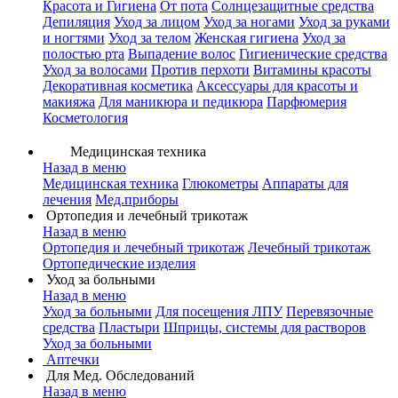
Красота и Гигиена
От пота
Солнцезащитные средства
Депиляция
Уход за лицом
Уход за ногами
Уход за руками
и ногтями
Уход за телом
Женская гигиена
Уход за
полостью рта
Выпадение волос
Гигиенические средства
Уход за волосами
Против перхоти
Витамины красоты
Декоративная косметика
Аксессуары для красоты и
макияжа
Для маникюра и педикюра
Парфюмерия
Косметология
Медицинская техника
Назад в меню
Медицинская техника
Глюкометры
Аппараты для
лечения
Мед.приборы
Ортопедия и лечебный трикотаж
Назад в меню
Ортопедия и лечебный трикотаж
Лечебный трикотаж
Ортопедические изделия
Уход за больными
Назад в меню
Уход за больными
Для посещения ЛПУ
Перевязочные
средства
Пластыри
Шприцы, системы для растворов
Уход за больными
Аптечки
Для Мед. Обследований
Назад в меню