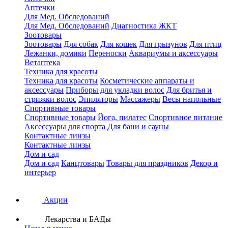
Аптечки
Для Мед. Обследований
Для Мед. Обследований
Диагностика ЖКТ
Зоотовары
Зоотовары
Для собак
Для кошек
Для грызунов
Для птиц
Лежанки, домики
Переноски
Аквариумы и аксессуары
Ветаптека
Техника для красоты
Техника для красоты
Косметические аппараты и
аксессуары
Приборы для укладки волос
Для бритья и
стрижки волос
Эпиляторы
Массажеры
Весы напольные
Спортивные товары
Спортивные товары
Йога, пилатес
Спортивное питание
Аксессуары для спорта
Для бани и сауны
Контактные линзы
Контактные линзы
Дом и сад
Дом и сад
Канцтовары
Товары для праздников
Декор и
интерьер
Акции
Лекарства и БАДы