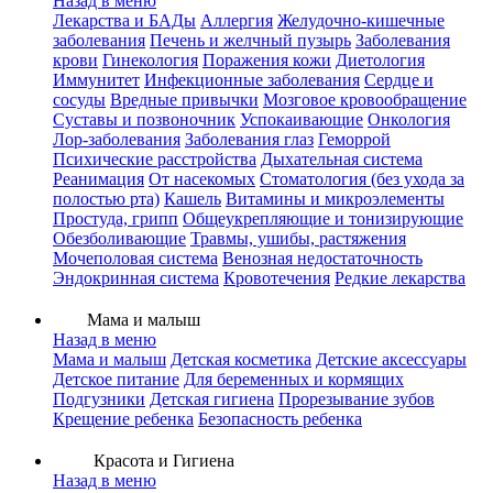
Назад в меню
Лекарства и БАДы
Аллергия
Желудочно-кишечные
заболевания
Печень и желчный пузырь
Заболевания
крови
Гинекология
Поражения кожи
Диетология
Иммунитет
Инфекционные заболевания
Сердце и
сосуды
Вредные привычки
Мозговое кровообращение
Суставы и позвоночник
Успокаивающие
Онкология
Лор-заболевания
Заболевания глаз
Геморрой
Психические расстройства
Дыхательная система
Реанимация
От насекомых
Стоматология (без ухода за
полостью рта)
Кашель
Витамины и микроэлементы
Простуда, грипп
Общеукрепляющие и тонизирующие
Обезболивающие
Травмы, ушибы, растяжения
Мочеполовая система
Венозная недостаточность
Эндокринная система
Кровотечения
Редкие лекарства
Мама и малыш
Назад в меню
Мама и малыш
Детская косметика
Детские аксессуары
Детское питание
Для беременных и кормящих
Подгузники
Детская гигиена
Прорезывание зубов
Крещение ребенка
Безопасность ребенка
Красота и Гигиена
Назад в меню