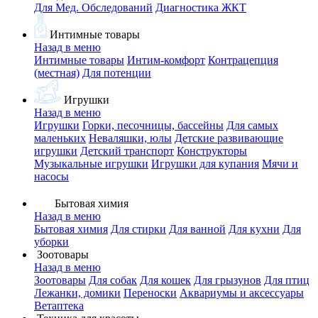
Для Мед. Обследований
Диагностика ЖКТ
Интимные товары
Назад в меню
Интимные товары
Интим-комфорт
Контрацепция
(местная)
Для потенции
Игрушки
Назад в меню
Игрушки
Горки, песочницы, бассейны
Для самых
маленьких
Неваляшки, юлы
Детские развивающие
игрушки
Детский транспорт
Конструкторы
Музыкальные игрушки
Игрушки для купания
Мячи и
насосы
Бытовая химия
Назад в меню
Бытовая химия
Для стирки
Для ванной
Для кухни
Для
уборки
Зоотовары
Назад в меню
Зоотовары
Для собак
Для кошек
Для грызунов
Для птиц
Лежанки, домики
Переноски
Аквариумы и аксессуары
Ветаптека