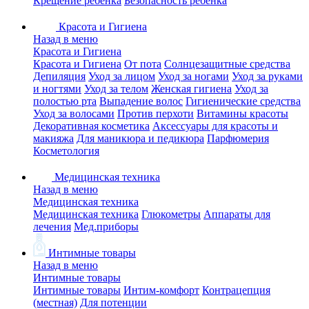
Крещение ребенка
Безопасность ребенка
Красота и Гигиена
Назад в меню
Красота и Гигиена
Красота и Гигиена
От пота
Солнцезащитные средства
Депиляция
Уход за лицом
Уход за ногами
Уход за руками
и ногтями
Уход за телом
Женская гигиена
Уход за
полостью рта
Выпадение волос
Гигиенические средства
Уход за волосами
Против перхоти
Витамины красоты
Декоративная косметика
Аксессуары для красоты и
макияжа
Для маникюра и педикюра
Парфюмерия
Косметология
Медицинская техника
Назад в меню
Медицинская техника
Медицинская техника
Глюкометры
Аппараты для
лечения
Мед.приборы
Интимные товары
Назад в меню
Интимные товары
Интимные товары
Интим-комфорт
Контрацепция
(местная)
Для потенции