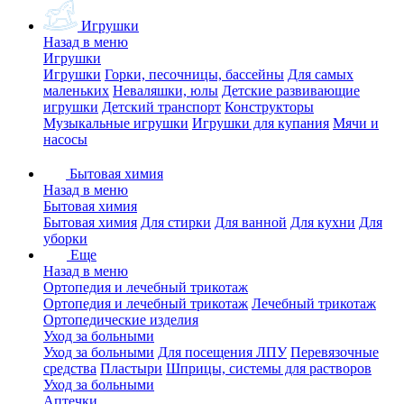
Игрушки
Назад в меню
Игрушки
Игрушки
Горки, песочницы, бассейны
Для самых
маленьких
Неваляшки, юлы
Детские развивающие
игрушки
Детский транспорт
Конструкторы
Музыкальные игрушки
Игрушки для купания
Мячи и
насосы
Бытовая химия
Назад в меню
Бытовая химия
Бытовая химия
Для стирки
Для ванной
Для кухни
Для
уборки
Еще
Назад в меню
Ортопедия и лечебный трикотаж
Ортопедия и лечебный трикотаж
Лечебный трикотаж
Ортопедические изделия
Уход за больными
Уход за больными
Для посещения ЛПУ
Перевязочные
средства
Пластыри
Шприцы, системы для растворов
Уход за больными
Аптечки