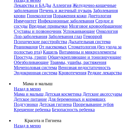
Назад в меню
Лекарства и БАДы
Аллергия
Желудочно-кишечные
заболевания
Печень и желчный пузырь
Заболевания
крови
Гинекология
Поражения кожи
Диетология
Иммунитет
Инфекционные заболевания
Сердце и
сосуды
Вредные привычки
Мозговое кровообращение
Суставы и позвоночник
Успокаивающие
Онкология
Лор-заболевания
Заболевания глаз
Геморрой
Психические расстройства
Дыхательная система
Реанимация
От насекомых
Стоматология (без ухода за
полостью рта)
Кашель
Витамины и микроэлементы
Простуда, грипп
Общеукрепляющие и тонизирующие
Обезболивающие
Травмы, ушибы, растяжения
Мочеполовая система
Венозная недостаточность
Эндокринная система
Кровотечения
Редкие лекарства
Мама и малыш
Назад в меню
Мама и малыш
Детская косметика
Детские аксессуары
Детское питание
Для беременных и кормящих
Подгузники
Детская гигиена
Прорезывание зубов
Крещение ребенка
Безопасность ребенка
Красота и Гигиена
Назад в меню