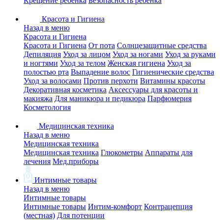
Крещение ребенка
Безопасность ребенка
Красота и Гигиена
Назад в меню
Красота и Гигиена
Красота и Гигиена
От пота
Солнцезащитные средства
Депиляция
Уход за лицом
Уход за ногами
Уход за руками
и ногтями
Уход за телом
Женская гигиена
Уход за
полостью рта
Выпадение волос
Гигиенические средства
Уход за волосами
Против перхоти
Витамины красоты
Декоративная косметика
Аксессуары для красоты и
макияжа
Для маникюра и педикюра
Парфюмерия
Косметология
Медицинская техника
Назад в меню
Медицинская техника
Медицинская техника
Глюкометры
Аппараты для
лечения
Мед.приборы
Интимные товары
Назад в меню
Интимные товары
Интимные товары
Интим-комфорт
Контрацепция
(местная)
Для потенции