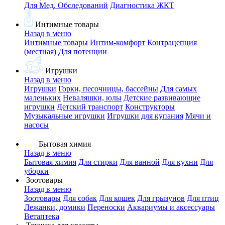
Для Мед. Обследований
Диагностика ЖКТ
Интимные товары
Назад в меню
Интимные товары
Интим-комфорт
Контрацепция
(местная)
Для потенции
Игрушки
Назад в меню
Игрушки
Горки, песочницы, бассейны
Для самых
маленьких
Неваляшки, юлы
Детские развивающие
игрушки
Детский транспорт
Конструкторы
Музыкальные игрушки
Игрушки для купания
Мячи и
насосы
Бытовая химия
Назад в меню
Бытовая химия
Для стирки
Для ванной
Для кухни
Для
уборки
Зоотовары
Назад в меню
Зоотовары
Для собак
Для кошек
Для грызунов
Для птиц
Лежанки, домики
Переноски
Аквариумы и аксессуары
Ветаптека