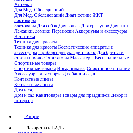
Аптечки
Для Мед. Обследований
Для Мед. Обследований
Диагностика ЖКТ
Зоотовары
Зоотовары
Для собак
Для кошек
Для грызунов
Для птиц
Лежанки, домики
Переноски
Аквариумы и аксессуары
Ветаптека
Техника для красоты
Техника для красоты
Косметические аппараты и
аксессуары
Приборы для укладки волос
Для бритья и
стрижки волос
Эпиляторы
Массажеры
Весы напольные
Спортивные товары
Спортивные товары
Йога, пилатес
Спортивное питание
Аксессуары для спорта
Для бани и сауны
Контактные линзы
Контактные линзы
Дом и сад
Дом и сад
Канцтовары
Товары для праздников
Декор и
интерьер
Акции
Лекарства и БАДы