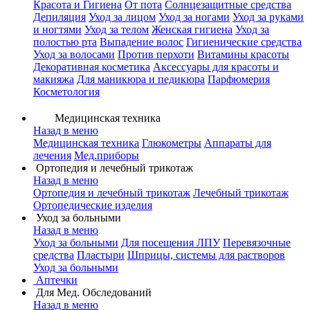
Красота и Гигиена
От пота
Солнцезащитные средства
Депиляция
Уход за лицом
Уход за ногами
Уход за руками
и ногтями
Уход за телом
Женская гигиена
Уход за
полостью рта
Выпадение волос
Гигиенические средства
Уход за волосами
Против перхоти
Витамины красоты
Декоративная косметика
Аксессуары для красоты и
макияжа
Для маникюра и педикюра
Парфюмерия
Косметология
Медицинская техника
Назад в меню
Медицинская техника
Глюкометры
Аппараты для
лечения
Мед.приборы
Ортопедия и лечебный трикотаж
Назад в меню
Ортопедия и лечебный трикотаж
Лечебный трикотаж
Ортопедические изделия
Уход за больными
Назад в меню
Уход за больными
Для посещения ЛПУ
Перевязочные
средства
Пластыри
Шприцы, системы для растворов
Уход за больными
Аптечки
Для Мед. Обследований
Назад в меню