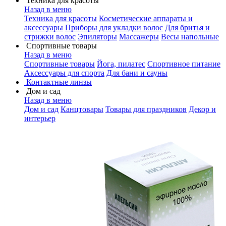
Техника для красоты
Назад в меню
Техника для красоты
Косметические аппараты и
аксессуары
Приборы для укладки волос
Для бритья и
стрижки волос
Эпиляторы
Массажеры
Весы напольные
Спортивные товары
Назад в меню
Спортивные товары
Йога, пилатес
Спортивное питание
Аксессуары для спорта
Для бани и сауны
Контактные линзы
Дом и сад
Назад в меню
Дом и сад
Канцтовары
Товары для праздников
Декор и
интерьер