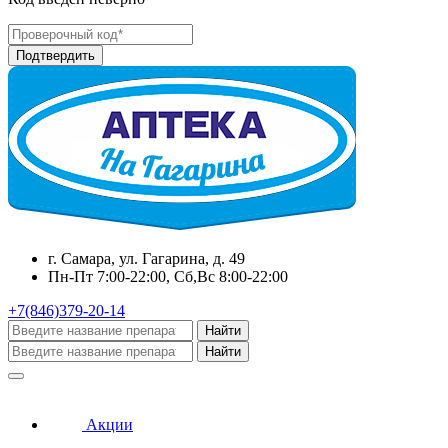
г. Самара, ул. Гагарина, д. 49
Пн-Пт 7:00-22:00, Сб,Вс 8:00-22:00
+7(846)379-20-14
Найти
Найти
Акции