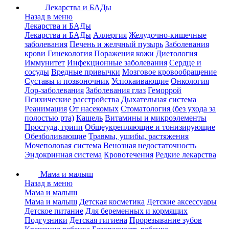
Лекарства и БАДы
Назад в меню
Лекарства и БАДы
Лекарства и БАДы
Аллергия
Желудочно-кишечные
заболевания
Печень и желчный пузырь
Заболевания
крови
Гинекология
Поражения кожи
Диетология
Иммунитет
Инфекционные заболевания
Сердце и
сосуды
Вредные привычки
Мозговое кровообращение
Суставы и позвоночник
Успокаивающие
Онкология
Лор-заболевания
Заболевания глаз
Геморрой
Психические расстройства
Дыхательная система
Реанимация
От насекомых
Стоматология (без ухода за
полостью рта)
Кашель
Витамины и микроэлементы
Простуда, грипп
Общеукрепляющие и тонизирующие
Обезболивающие
Травмы, ушибы, растяжения
Мочеполовая система
Венозная недостаточность
Эндокринная система
Кровотечения
Редкие лекарства
Мама и малыш
Назад в меню
Мама и малыш
Мама и малыш
Детская косметика
Детские аксессуары
Детское питание
Для беременных и кормящих
Подгузники
Детская гигиена
Прорезывание зубов