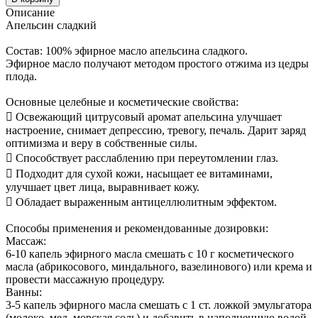
Описание
Апельсин сладкий
Состав: 100% эфирное масло апельсина сладкого.
Эфирное масло получают методом простого отжима из цедры
плода.
Основные целебные и косметические свойства:
 Освежающий цитрусовый аромат апельсина улучшает
настроение, снимает депрессию, тревогу, печаль. Дарит заряд
оптимизма и веру в собственные силы.
 Способствует расслаблению при переутомлении глаз.
 Подходит для сухой кожи, насыщает ее витаминами,
улучшает цвет лица, выравнивает кожу.
 Обладает выраженным антицеллюлитным эффектом.
Способы применения и рекомендованные дозировки:
Массаж:
6-10 капель эфирного масла смешать с 10 г косметического
масла (абрикосового, миндального, вазелинового) или крема и
провести массажную процедуру.
Ванны:
3-5 капель эфирного масла смешать с 1 ст. ложкой эмульгатора
(молоко, мед, морская соль) и добавить в наполненную водой