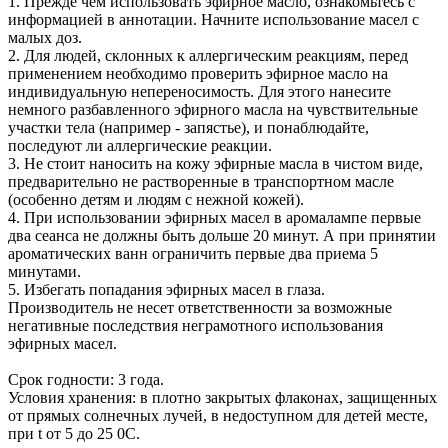
1. Прежде чем использовать эфирное масло, ознакомьтесь с
информацией в аннотации. Начните использование масел с
малых доз.
2. Для людей, склонных к аллергическим реакциям, перед
применением необходимо проверить эфирное масло на
индивидуальную непереносимость. Для этого нанесите
немного разбавленного эфирного масла на чувствительные
участки тела (например - запястье), и понаблюдайте,
последуют ли аллергические реакции.
3. Не стоит наносить на кожу эфирные масла в чистом виде,
предварительно не растворенные в транспортном масле
(особенно детям и людям с нежной кожей).
4. При использовании эфирных масел в аромалампе первые
два сеанса не должны быть дольше 20 минут. А при принятии
ароматических ванн ограничить первые два приема 5
минутами.
5. Избегать попадания эфирных масел в глаза.
Производитель не несет ответственности за возможные
негативные последствия неграмотного использования
эфирных масел.
Срок годности: 3 года.
Условия хранения: в плотно закрытых флаконах, защищенных
от прямых солнечных лучей, в недоступном для детей месте,
при t от 5 до 25 0С.