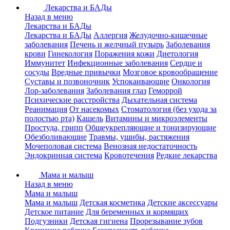
Лекарства и БАДы
Назад в меню
Лекарства и БАДы
Лекарства и БАДы
Аллергия
Желудочно-кишечные
заболевания
Печень и желчный пузырь
Заболевания
крови
Гинекология
Поражения кожи
Диетология
Иммунитет
Инфекционные заболевания
Сердце и
сосуды
Вредные привычки
Мозговое кровообращение
Суставы и позвоночник
Успокаивающие
Онкология
Лор-заболевания
Заболевания глаз
Геморрой
Психические расстройства
Дыхательная система
Реанимация
От насекомых
Стоматология (без ухода за
полостью рта)
Кашель
Витамины и микроэлементы
Простуда, грипп
Общеукрепляющие и тонизирующие
Обезболивающие
Травмы, ушибы, растяжения
Мочеполовая система
Венозная недостаточность
Эндокринная система
Кровотечения
Редкие лекарства
Мама и малыш
Назад в меню
Мама и малыш
Мама и малыш
Детская косметика
Детские аксессуары
Детское питание
Для беременных и кормящих
Подгузники
Детская гигиена
Прорезывание зубов