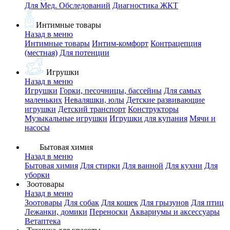
Для Мед. Обследований
Диагностика ЖКТ
Интимные товары
Назад в меню
Интимные товары
Интим-комфорт
Контрацепция
(местная)
Для потенции
Игрушки
Назад в меню
Игрушки
Горки, песочницы, бассейны
Для самых
маленьких
Неваляшки, юлы
Детские развивающие
игрушки
Детский транспорт
Конструкторы
Музыкальные игрушки
Игрушки для купания
Мячи и
насосы
Бытовая химия
Назад в меню
Бытовая химия
Для стирки
Для ванной
Для кухни
Для
уборки
Зоотовары
Назад в меню
Зоотовары
Для собак
Для кошек
Для грызунов
Для птиц
Лежанки, домики
Переноски
Аквариумы и аксессуары
Ветаптека