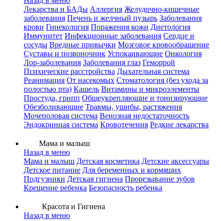
Назад в меню
Лекарства и БАДы
Аллергия
Желудочно-кишечные
заболевания
Печень и желчный пузырь
Заболевания
крови
Гинекология
Поражения кожи
Диетология
Иммунитет
Инфекционные заболевания
Сердце и
сосуды
Вредные привычки
Мозговое кровообращение
Суставы и позвоночник
Успокаивающие
Онкология
Лор-заболевания
Заболевания глаз
Геморрой
Психические расстройства
Дыхательная система
Реанимация
От насекомых
Стоматология (без ухода за
полостью рта)
Кашель
Витамины и микроэлементы
Простуда, грипп
Общеукрепляющие и тонизирующие
Обезболивающие
Травмы, ушибы, растяжения
Мочеполовая система
Венозная недостаточность
Эндокринная система
Кровотечения
Редкие лекарства
Мама и малыш
Назад в меню
Мама и малыш
Детская косметика
Детские аксессуары
Детское питание
Для беременных и кормящих
Подгузники
Детская гигиена
Прорезывание зубов
Крещение ребенка
Безопасность ребенка
Красота и Гигиена
Назад в меню