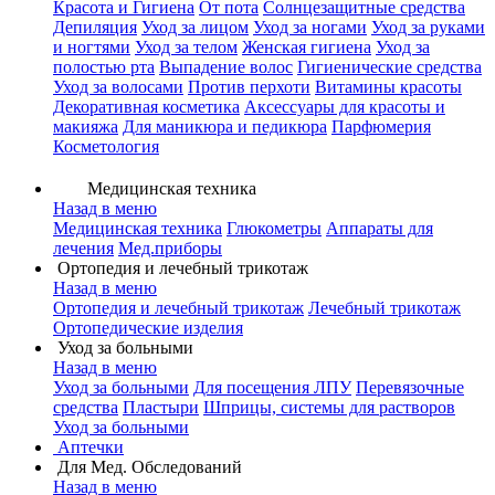
Красота и Гигиена
От пота
Солнцезащитные средства
Депиляция
Уход за лицом
Уход за ногами
Уход за руками
и ногтями
Уход за телом
Женская гигиена
Уход за
полостью рта
Выпадение волос
Гигиенические средства
Уход за волосами
Против перхоти
Витамины красоты
Декоративная косметика
Аксессуары для красоты и
макияжа
Для маникюра и педикюра
Парфюмерия
Косметология
Медицинская техника
Назад в меню
Медицинская техника
Глюкометры
Аппараты для
лечения
Мед.приборы
Ортопедия и лечебный трикотаж
Назад в меню
Ортопедия и лечебный трикотаж
Лечебный трикотаж
Ортопедические изделия
Уход за больными
Назад в меню
Уход за больными
Для посещения ЛПУ
Перевязочные
средства
Пластыри
Шприцы, системы для растворов
Уход за больными
Аптечки
Для Мед. Обследований
Назад в меню