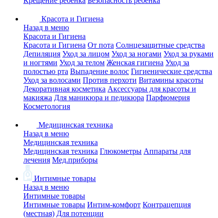
Крещение ребенка
Безопасность ребенка
Красота и Гигиена
Назад в меню
Красота и Гигиена
Красота и Гигиена
От пота
Солнцезащитные средства
Депиляция
Уход за лицом
Уход за ногами
Уход за руками
и ногтями
Уход за телом
Женская гигиена
Уход за
полостью рта
Выпадение волос
Гигиенические средства
Уход за волосами
Против перхоти
Витамины красоты
Декоративная косметика
Аксессуары для красоты и
макияжа
Для маникюра и педикюра
Парфюмерия
Косметология
Медицинская техника
Назад в меню
Медицинская техника
Медицинская техника
Глюкометры
Аппараты для
лечения
Мед.приборы
Интимные товары
Назад в меню
Интимные товары
Интимные товары
Интим-комфорт
Контрацепция
(местная)
Для потенции