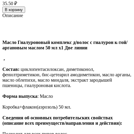
35.50 ₽
В корзину
Описание
Масло Гиалуроновый комплекс д/волос с гиалурон к-той/
аргановым маслом 50 мл x1 Две линии
,
Состав:
циклопентасилоксан, диметиконол,
фенилтриметикон, бис-цетеарил амодиметикон, масло арганы,
масло облепихи, масло миндаля, экстракт зародышей
пшеницы, гиалуроновая кислота.
Форма выпуска
: Масло
Коробка+флакон(аэрозоль) 50 мл.
Сведения об основных потребительских свойствах
(описание всех преимуществ/направления и действия):
Подходит для всех типов волос