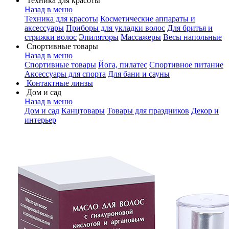
Техника для красоты
Назад в меню
Техника для красоты
Косметические аппараты и
аксессуары
Приборы для укладки волос
Для бритья и
стрижки волос
Эпиляторы
Массажеры
Весы напольные
Спортивные товары
Назад в меню
Спортивные товары
Йога, пилатес
Спортивное питание
Аксессуары для спорта
Для бани и сауны
Контактные линзы
Дом и сад
Назад в меню
Дом и сад
Канцтовары
Товары для праздников
Декор и
интерьер