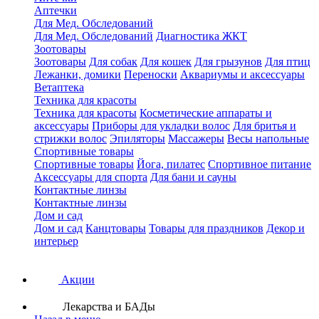
Аптечки
Для Мед. Обследований
Для Мед. Обследований
Диагностика ЖКТ
Зоотовары
Зоотовары
Для собак
Для кошек
Для грызунов
Для птиц
Лежанки, домики
Переноски
Аквариумы и аксессуары
Ветаптека
Техника для красоты
Техника для красоты
Косметические аппараты и
аксессуары
Приборы для укладки волос
Для бритья и
стрижки волос
Эпиляторы
Массажеры
Весы напольные
Спортивные товары
Спортивные товары
Йога, пилатес
Спортивное питание
Аксессуары для спорта
Для бани и сауны
Контактные линзы
Контактные линзы
Дом и сад
Дом и сад
Канцтовары
Товары для праздников
Декор и
интерьер
Акции
Лекарства и БАДы