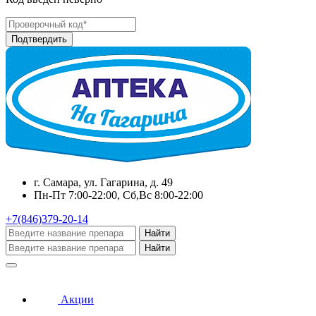
г. Самара, ул. Гагарина, д. 49
Пн-Пт 7:00-22:00, Сб,Вс 8:00-22:00
+7(846)379-20-14
Найти
Найти
Акции