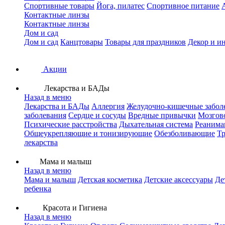
Спортивные товары
Йога, пилатес
Спортивное питание
Контактные линзы
Контактные линзы
Дом и сад
Дом и сад
Канцтовары
Товары для праздников
Декор и и
Акции
Лекарства и БАДы
Назад в меню
Лекарства и БАДы
Аллергия
Желудочно-кишечные забол
заболевания
Сердце и сосуды
Вредные привычки
Мозгов
Психические расстройства
Дыхательная система
Реанима
Общеукрепляющие и тонизирующие
Обезболивающие
Тр
лекарства
Мама и малыш
Назад в меню
Мама и малыш
Детская косметика
Детские аксессуары
Де
ребенка
Красота и Гигиена
Назад в меню