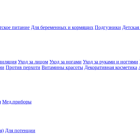
тское питание
Для беременных и кормящих
Подгузники
Детская
пиляция
Уход за лицом
Уход за ногами
Уход за руками и ногтями
ми
Против перхоти
Витамины красоты
Декоративная косметика
я
Мед.приборы
я)
Для потенции