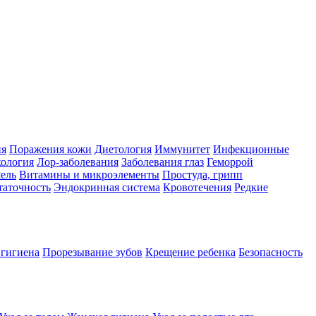
ия
Поражения кожи
Диетология
Иммунитет
Инфекционные
ология
Лор-заболевания
Заболевания глаз
Геморрой
ель
Витамины и микроэлементы
Простуда, грипп
таточность
Эндокринная система
Кровотечения
Редкие
 гигиена
Прорезывание зубов
Крещение ребенка
Безопасность