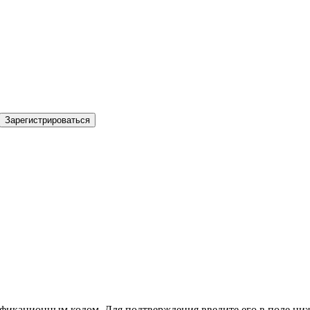
Зарегистрироваться
фикационным кодом. Для подтверждения введите его в поле ниж