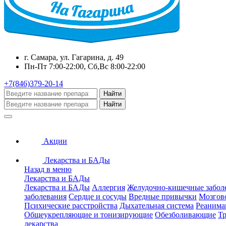
г. Самара, ул. Гагарина, д. 49
Пн-Пт 7:00-22:00, Сб,Вс 8:00-22:00
+7(846)379-20-14
Найти
Найти
Акции
Лекарства и БАДы
Назад в меню
Лекарства и БАДы
Лекарства и БАДы
Аллергия
Желудочно-кишечные забол
заболевания
Сердце и сосуды
Вредные привычки
Мозгов
Психические расстройства
Дыхательная система
Реанима
Общеукрепляющие и тонизирующие
Обезболивающие
Тр
лекарства