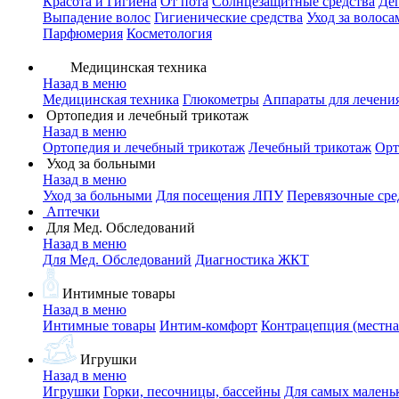
Красота и Гигиена
От пота
Солнцезащитные средства
Де
Выпадение волос
Гигиенические средства
Уход за волоса
Парфюмерия
Косметология
Медицинская техника
Назад в меню
Медицинская техника
Глюкометры
Аппараты для лечени
Ортопедия и лечебный трикотаж
Назад в меню
Ортопедия и лечебный трикотаж
Лечебный трикотаж
Орт
Уход за больными
Назад в меню
Уход за больными
Для посещения ЛПУ
Перевязочные сре
Аптечки
Для Мед. Обследований
Назад в меню
Для Мед. Обследований
Диагностика ЖКТ
Интимные товары
Назад в меню
Интимные товары
Интим-комфорт
Контрацепция (местна
Игрушки
Назад в меню
Игрушки
Горки, песочницы, бассейны
Для самых малень