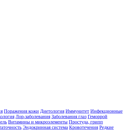
ия
Поражения кожи
Диетология
Иммунитет
Инфекционные
ология
Лор-заболевания
Заболевания глаз
Геморрой
ель
Витамины и микроэлементы
Простуда, грипп
таточность
Эндокринная система
Кровотечения
Редкие