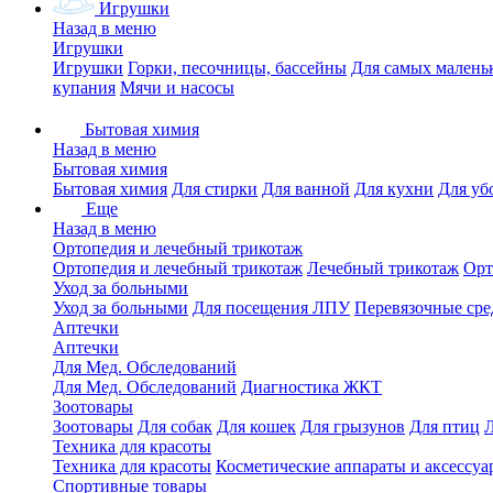
Игрушки
Назад в меню
Игрушки
Игрушки
Горки, песочницы, бассейны
Для самых малень
купания
Мячи и насосы
Бытовая химия
Назад в меню
Бытовая химия
Бытовая химия
Для стирки
Для ванной
Для кухни
Для уб
Еще
Назад в меню
Ортопедия и лечебный трикотаж
Ортопедия и лечебный трикотаж
Лечебный трикотаж
Орт
Уход за больными
Уход за больными
Для посещения ЛПУ
Перевязочные сре
Аптечки
Аптечки
Для Мед. Обследований
Для Мед. Обследований
Диагностика ЖКТ
Зоотовары
Зоотовары
Для собак
Для кошек
Для грызунов
Для птиц
Техника для красоты
Техника для красоты
Косметические аппараты и аксессуа
Спортивные товары