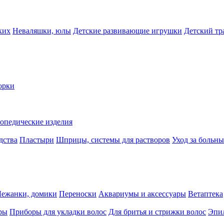
ких
Неваляшки, юлы
Детские развивающие игрушки
Детский тр
орки
опедические изделия
дства
Пластыри
Шприцы, системы для растворов
Уход за больн
Лежанки, домики
Переноски
Аквариумы и аксессуары
Ветаптека
ры
Приборы для укладки волос
Для бритья и стрижки волос
Эпи