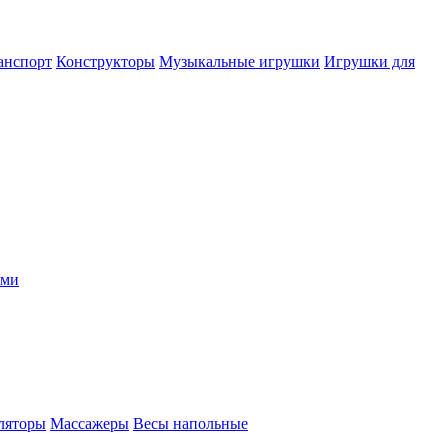
анспорт
Конструкторы
Музыкальные игрушки
Игрушки для
ыми
ляторы
Массажеры
Весы напольные