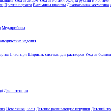
пиляция
Уход за лицом
Уход за ногами
Уход за руками и ногтями
ми
Против перхоти
Витамины красоты
Декоративная косметика
я
Мед.приборы
опедические изделия
дства
Пластыри
Шприцы, системы для растворов
Уход за больн
я)
Для потенции
ких
Неваляшки, юлы
Детские развивающие игрушки
Детский тр