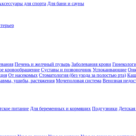
Аксессуары для спорта
Для бани и сауны
нтерьер
евания
Печень и желчный пузырь
Заболевания крови
Гинеколог
ое кровообращение
Суставы и позвоночник
Успокаивающие
Онк
ция
От насекомых
Стоматология (без ухода за полостью рта)
Каш
авмы, ушибы, растяжения
Мочеполовая система
Венозная недос
тское питание
Для беременных и кормящих
Подгузники
Детская