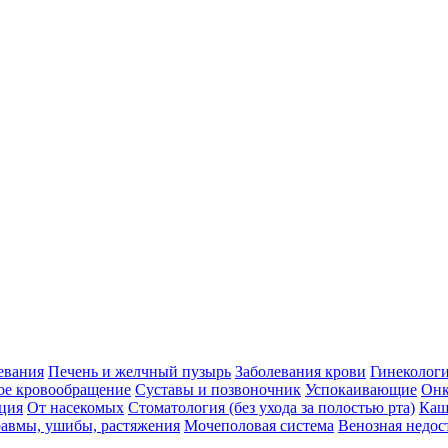
евания
Печень и желчный пузырь
Заболевания крови
Гинеколог
ое кровообращение
Суставы и позвоночник
Успокаивающие
Онк
ция
От насекомых
Стоматология (без ухода за полостью рта)
Каш
авмы, ушибы, растяжения
Мочеполовая система
Венозная недос