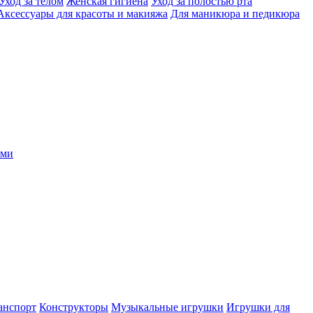
Уход за телом
Женская гигиена
Уход за полостью рта
Аксессуары для красоты и макияжа
Для маникюра и педикюра
ыми
анспорт
Конструкторы
Музыкальные игрушки
Игрушки для