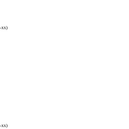
-хх)
-хх)