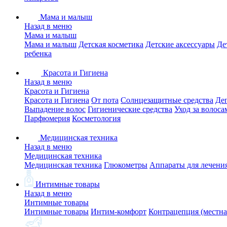
Мама и малыш
Назад в меню
Мама и малыш
Мама и малыш
Детская косметика
Детские аксессуары
Де
ребенка
Красота и Гигиена
Назад в меню
Красота и Гигиена
Красота и Гигиена
От пота
Солнцезащитные средства
Де
Выпадение волос
Гигиенические средства
Уход за волоса
Парфюмерия
Косметология
Медицинская техника
Назад в меню
Медицинская техника
Медицинская техника
Глюкометры
Аппараты для лечени
Интимные товары
Назад в меню
Интимные товары
Интимные товары
Интим-комфорт
Контрацепция (местна