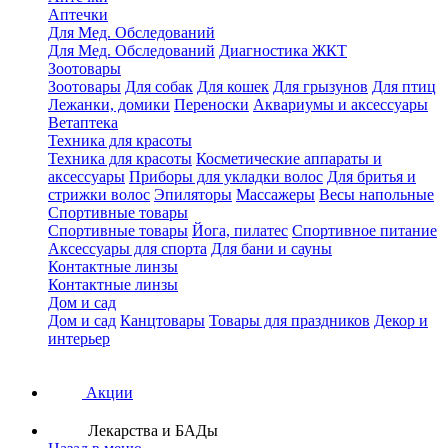
Аптечки
Для Мед. Обследований
Для Мед. Обследований
Диагностика ЖКТ
Зоотовары
Зоотовары
Для собак
Для кошек
Для грызунов
Для птиц
Лежанки, домики
Переноски
Аквариумы и аксессуары
Ветаптека
Техника для красоты
Техника для красоты
Косметические аппараты и
аксессуары
Приборы для укладки волос
Для бритья и
стрижки волос
Эпиляторы
Массажеры
Весы напольные
Спортивные товары
Спортивные товары
Йога, пилатес
Спортивное питание
Аксессуары для спорта
Для бани и сауны
Контактные линзы
Контактные линзы
Дом и сад
Дом и сад
Канцтовары
Товары для праздников
Декор и
интерьер
Акции
Лекарства и БАДы