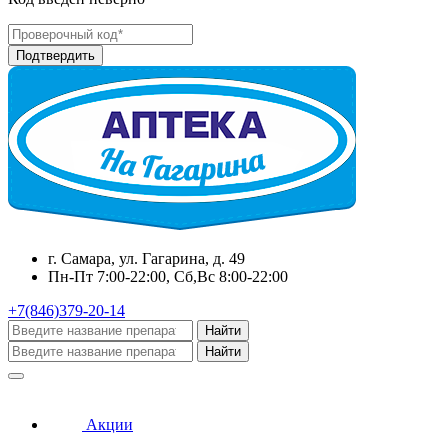
г. Самара, ул. Гагарина, д. 49
Пн-Пт 7:00-22:00, Сб,Вс 8:00-22:00
+7(846)379-20-14
Найти
Найти
Акции