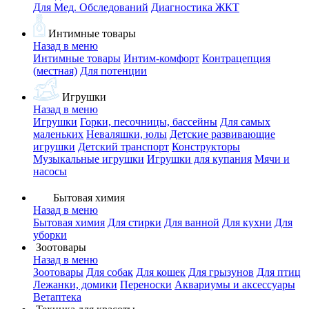
Для Мед. Обследований
Диагностика ЖКТ
Интимные товары
Назад в меню
Интимные товары
Интим-комфорт
Контрацепция
(местная)
Для потенции
Игрушки
Назад в меню
Игрушки
Горки, песочницы, бассейны
Для самых
маленьких
Неваляшки, юлы
Детские развивающие
игрушки
Детский транспорт
Конструкторы
Музыкальные игрушки
Игрушки для купания
Мячи и
насосы
Бытовая химия
Назад в меню
Бытовая химия
Для стирки
Для ванной
Для кухни
Для
уборки
Зоотовары
Назад в меню
Зоотовары
Для собак
Для кошек
Для грызунов
Для птиц
Лежанки, домики
Переноски
Аквариумы и аксессуары
Ветаптека