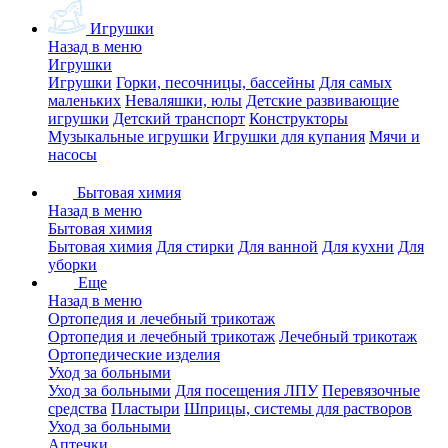
Игрушки
Назад в меню
Игрушки
Игрушки
Горки, песочницы, бассейны
Для самых
маленьких
Неваляшки, юлы
Детские развивающие
игрушки
Детский транспорт
Конструкторы
Музыкальные игрушки
Игрушки для купания
Мячи и
насосы
Бытовая химия
Назад в меню
Бытовая химия
Бытовая химия
Для стирки
Для ванной
Для кухни
Для
уборки
Еще
Назад в меню
Ортопедия и лечебный трикотаж
Ортопедия и лечебный трикотаж
Лечебный трикотаж
Ортопедические изделия
Уход за больными
Уход за больными
Для посещения ЛПУ
Перевязочные
средства
Пластыри
Шприцы, системы для растворов
Уход за больными
Аптечки