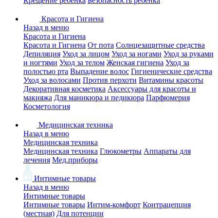
Крещение ребенка
Безопасность ребенка
Красота и Гигиена
Назад в меню
Красота и Гигиена
Красота и Гигиена
От пота
Солнцезащитные средства
Депиляция
Уход за лицом
Уход за ногами
Уход за руками
и ногтями
Уход за телом
Женская гигиена
Уход за
полостью рта
Выпадение волос
Гигиенические средства
Уход за волосами
Против перхоти
Витамины красоты
Декоративная косметика
Аксессуары для красоты и
макияжа
Для маникюра и педикюра
Парфюмерия
Косметология
Медицинская техника
Назад в меню
Медицинская техника
Медицинская техника
Глюкометры
Аппараты для
лечения
Мед.приборы
Интимные товары
Назад в меню
Интимные товары
Интимные товары
Интим-комфорт
Контрацепция
(местная)
Для потенции