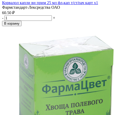
Корвалол капли вн прим 25 мл фл-кап т/ст/пач карт x1
Фармстандарт-Лексредства ОАО
60.50 ₽
-
+
В корзину