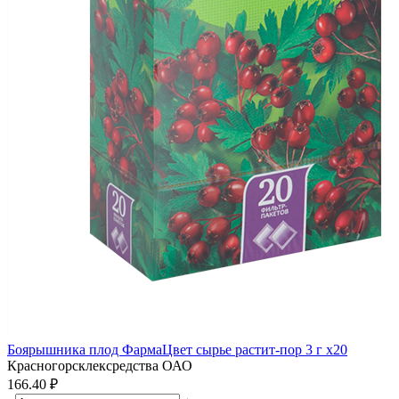
Боярышника плод ФармаЦвет сырье растит-пор 3 г x20
Красногорсклексредства ОАО
166.40 ₽