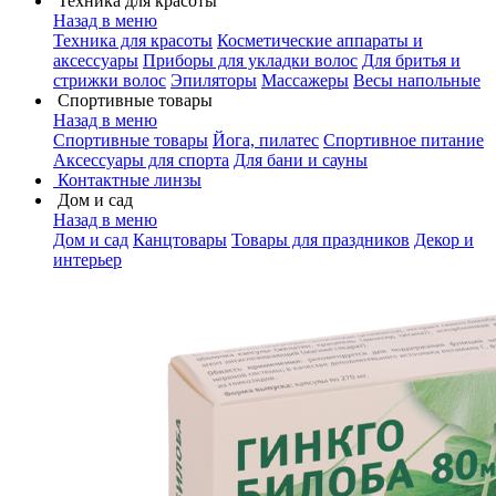
Техника для красоты
Назад в меню
Техника для красоты
Косметические аппараты и
аксессуары
Приборы для укладки волос
Для бритья и
стрижки волос
Эпиляторы
Массажеры
Весы напольные
Спортивные товары
Назад в меню
Спортивные товары
Йога, пилатес
Спортивное питание
Аксессуары для спорта
Для бани и сауны
Контактные линзы
Дом и сад
Назад в меню
Дом и сад
Канцтовары
Товары для праздников
Декор и
интерьер