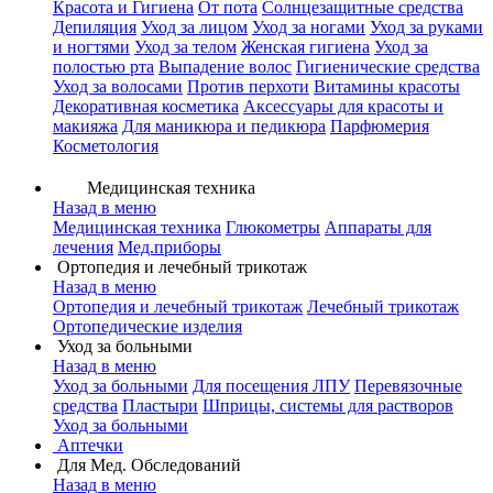
Красота и Гигиена
От пота
Солнцезащитные средства
Депиляция
Уход за лицом
Уход за ногами
Уход за руками
и ногтями
Уход за телом
Женская гигиена
Уход за
полостью рта
Выпадение волос
Гигиенические средства
Уход за волосами
Против перхоти
Витамины красоты
Декоративная косметика
Аксессуары для красоты и
макияжа
Для маникюра и педикюра
Парфюмерия
Косметология
Медицинская техника
Назад в меню
Медицинская техника
Глюкометры
Аппараты для
лечения
Мед.приборы
Ортопедия и лечебный трикотаж
Назад в меню
Ортопедия и лечебный трикотаж
Лечебный трикотаж
Ортопедические изделия
Уход за больными
Назад в меню
Уход за больными
Для посещения ЛПУ
Перевязочные
средства
Пластыри
Шприцы, системы для растворов
Уход за больными
Аптечки
Для Мед. Обследований
Назад в меню