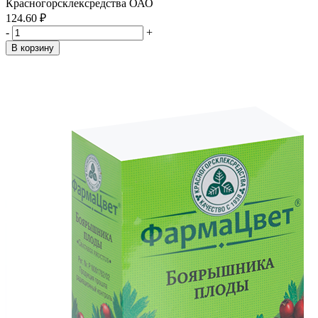
Красногорсклексредства ОАО
124.60 ₽
-
+
В корзину