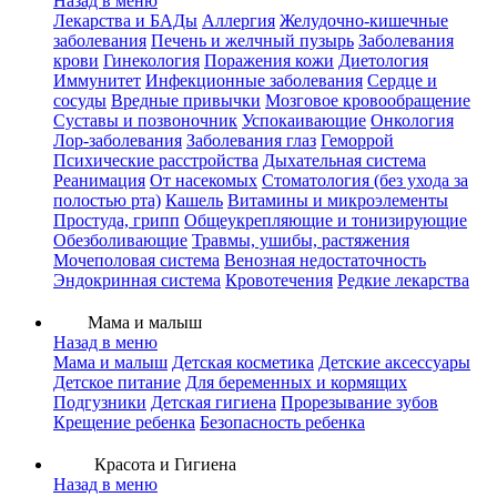
Назад в меню
Лекарства и БАДы
Аллергия
Желудочно-кишечные
заболевания
Печень и желчный пузырь
Заболевания
крови
Гинекология
Поражения кожи
Диетология
Иммунитет
Инфекционные заболевания
Сердце и
сосуды
Вредные привычки
Мозговое кровообращение
Суставы и позвоночник
Успокаивающие
Онкология
Лор-заболевания
Заболевания глаз
Геморрой
Психические расстройства
Дыхательная система
Реанимация
От насекомых
Стоматология (без ухода за
полостью рта)
Кашель
Витамины и микроэлементы
Простуда, грипп
Общеукрепляющие и тонизирующие
Обезболивающие
Травмы, ушибы, растяжения
Мочеполовая система
Венозная недостаточность
Эндокринная система
Кровотечения
Редкие лекарства
Мама и малыш
Назад в меню
Мама и малыш
Детская косметика
Детские аксессуары
Детское питание
Для беременных и кормящих
Подгузники
Детская гигиена
Прорезывание зубов
Крещение ребенка
Безопасность ребенка
Красота и Гигиена
Назад в меню