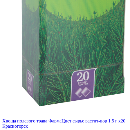
Хвоща полевого трава ФармаЦвет сырье растит-пор 1.5 г x20
Красногорск