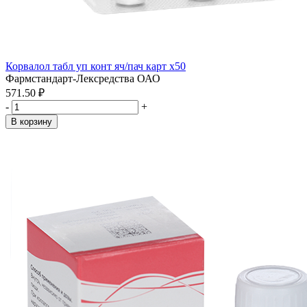
Корвалол табл уп конт яч/пач карт x50
Фармстандарт-Лексредства ОАО
571.50 ₽
-
+
В корзину