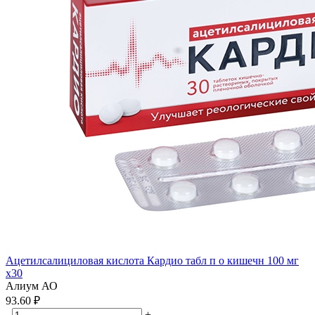
Ацетилсалициловая кислота Кардио табл п о кишечн 100 мг
x30
Алиум АО
93.60 ₽
-
+