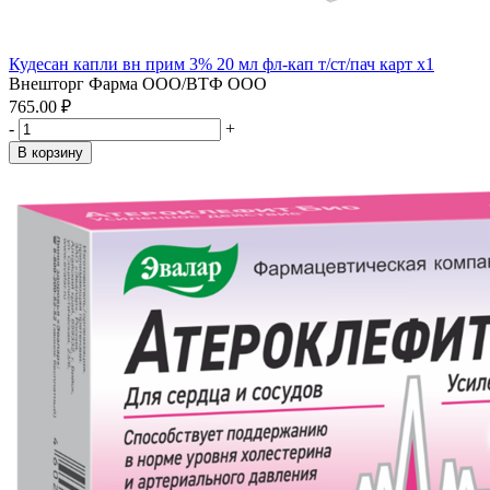
Кудесан капли вн прим 3% 20 мл фл-кап т/ст/пач карт x1
Внешторг Фарма ООО/ВТФ ООО
765.00 ₽
-
+
В корзину