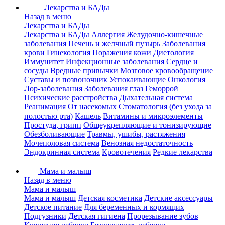
Лекарства и БАДы
Назад в меню
Лекарства и БАДы
Лекарства и БАДы
Аллергия
Желудочно-кишечные
заболевания
Печень и желчный пузырь
Заболевания
крови
Гинекология
Поражения кожи
Диетология
Иммунитет
Инфекционные заболевания
Сердце и
сосуды
Вредные привычки
Мозговое кровообращение
Суставы и позвоночник
Успокаивающие
Онкология
Лор-заболевания
Заболевания глаз
Геморрой
Психические расстройства
Дыхательная система
Реанимация
От насекомых
Стоматология (без ухода за
полостью рта)
Кашель
Витамины и микроэлементы
Простуда, грипп
Общеукрепляющие и тонизирующие
Обезболивающие
Травмы, ушибы, растяжения
Мочеполовая система
Венозная недостаточность
Эндокринная система
Кровотечения
Редкие лекарства
Мама и малыш
Назад в меню
Мама и малыш
Мама и малыш
Детская косметика
Детские аксессуары
Детское питание
Для беременных и кормящих
Подгузники
Детская гигиена
Прорезывание зубов