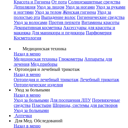
Красота и Гигиена
От пота
Солнцезащитные средства
Депиляция
Уход за лицом
Уход за ногами
Уход за руками
и ногтями
Уход за телом
Женская гигиена
Уход за
полостью рта
Выпадение волос
Гигиенические средства
Уход за волосами
Против перхоти
Витамины красоты
Декоративная косметика
Аксессуары для красоты и
макияжа
Для маникюра и педикюра
Парфюмерия
Косметология
Медицинская техника
Назад в меню
Медицинская техника
Глюкометры
Аппараты для
лечения
Мед.приборы
Ортопедия и лечебный трикотаж
Назад в меню
Ортопедия и лечебный трикотаж
Лечебный трикотаж
Ортопедические изделия
Уход за больными
Назад в меню
Уход за больными
Для посещения ЛПУ
Перевязочные
средства
Пластыри
Шприцы, системы для растворов
Уход за больными
Аптечки
Для Мед. Обследований
Назад в меню