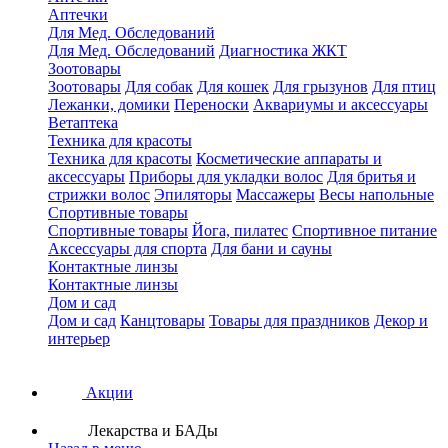
Аптечки
Для Мед. Обследований
Для Мед. Обследований
Диагностика ЖКТ
Зоотовары
Зоотовары
Для собак
Для кошек
Для грызунов
Для птиц
Лежанки, домики
Переноски
Аквариумы и аксессуары
Ветаптека
Техника для красоты
Техника для красоты
Косметические аппараты и
аксессуары
Приборы для укладки волос
Для бритья и
стрижки волос
Эпиляторы
Массажеры
Весы напольные
Спортивные товары
Спортивные товары
Йога, пилатес
Спортивное питание
Аксессуары для спорта
Для бани и сауны
Контактные линзы
Контактные линзы
Дом и сад
Дом и сад
Канцтовары
Товары для праздников
Декор и
интерьер
Акции
Лекарства и БАДы