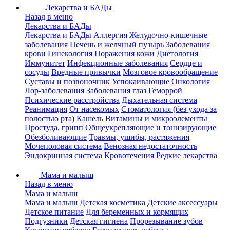
Лекарства и БАДы
Назад в меню
Лекарства и БАДы
Лекарства и БАДы
Аллергия
Желудочно-кишечные
заболевания
Печень и желчный пузырь
Заболевания
крови
Гинекология
Поражения кожи
Диетология
Иммунитет
Инфекционные заболевания
Сердце и
сосуды
Вредные привычки
Мозговое кровообращение
Суставы и позвоночник
Успокаивающие
Онкология
Лор-заболевания
Заболевания глаз
Геморрой
Психические расстройства
Дыхательная система
Реанимация
От насекомых
Стоматология (без ухода за
полостью рта)
Кашель
Витамины и микроэлементы
Простуда, грипп
Общеукрепляющие и тонизирующие
Обезболивающие
Травмы, ушибы, растяжения
Мочеполовая система
Венозная недостаточность
Эндокринная система
Кровотечения
Редкие лекарства
Мама и малыш
Назад в меню
Мама и малыш
Мама и малыш
Детская косметика
Детские аксессуары
Детское питание
Для беременных и кормящих
Подгузники
Детская гигиена
Прорезывание зубов