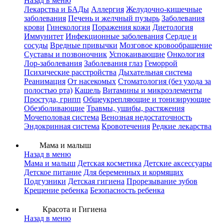
Назад в меню
Лекарства и БАДы
Аллергия
Желудочно-кишечные
заболевания
Печень и желчный пузырь
Заболевания
крови
Гинекология
Поражения кожи
Диетология
Иммунитет
Инфекционные заболевания
Сердце и
сосуды
Вредные привычки
Мозговое кровообращение
Суставы и позвоночник
Успокаивающие
Онкология
Лор-заболевания
Заболевания глаз
Геморрой
Психические расстройства
Дыхательная система
Реанимация
От насекомых
Стоматология (без ухода за
полостью рта)
Кашель
Витамины и микроэлементы
Простуда, грипп
Общеукрепляющие и тонизирующие
Обезболивающие
Травмы, ушибы, растяжения
Мочеполовая система
Венозная недостаточность
Эндокринная система
Кровотечения
Редкие лекарства
Мама и малыш
Назад в меню
Мама и малыш
Детская косметика
Детские аксессуары
Детское питание
Для беременных и кормящих
Подгузники
Детская гигиена
Прорезывание зубов
Крещение ребенка
Безопасность ребенка
Красота и Гигиена
Назад в меню