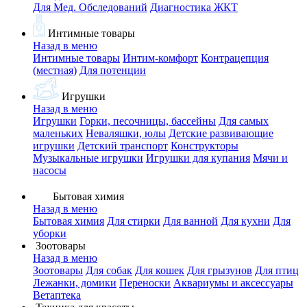
Для Мед. Обследований
Диагностика ЖКТ
Интимные товары
Назад в меню
Интимные товары
Интим-комфорт
Контрацепция
(местная)
Для потенции
Игрушки
Назад в меню
Игрушки
Горки, песочницы, бассейны
Для самых
маленьких
Неваляшки, юлы
Детские развивающие
игрушки
Детский транспорт
Конструкторы
Музыкальные игрушки
Игрушки для купания
Мячи и
насосы
Бытовая химия
Назад в меню
Бытовая химия
Для стирки
Для ванной
Для кухни
Для
уборки
Зоотовары
Назад в меню
Зоотовары
Для собак
Для кошек
Для грызунов
Для птиц
Лежанки, домики
Переноски
Аквариумы и аксессуары
Ветаптека