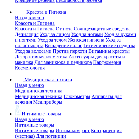
Крещение ребенка
Безопасность ребенка
Красота и Гигиена
Назад в меню
Красота и Гигиена
Красота и Гигиена
От пота
Солнцезащитные средства
Депиляция
Уход за лицом
Уход за ногами
Уход за руками
и ногтями
Уход за телом
Женская гигиена
Уход за
полостью рта
Выпадение волос
Гигиенические средства
Уход за волосами
Против перхоти
Витамины красоты
Декоративная косметика
Аксессуары для красоты и
макияжа
Для маникюра и педикюра
Парфюмерия
Косметология
Медицинская техника
Назад в меню
Медицинская техника
Медицинская техника
Глюкометры
Аппараты для
лечения
Мед.приборы
Интимные товары
Назад в меню
Интимные товары
Интимные товары
Интим-комфорт
Контрацепция
(местная)
Для потенции