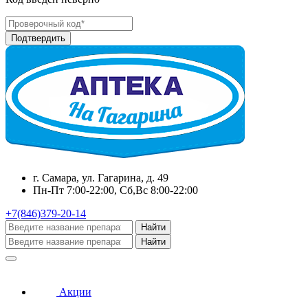
г. Самара, ул. Гагарина, д. 49
Пн-Пт 7:00-22:00, Сб,Вс 8:00-22:00
+7(846)379-20-14
Найти
Найти
Акции