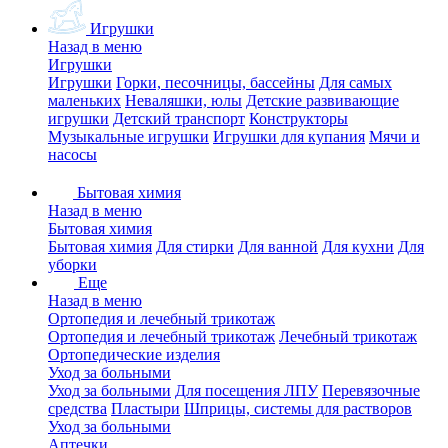
Игрушки
Назад в меню
Игрушки
Игрушки
Горки, песочницы, бассейны
Для самых
маленьких
Неваляшки, юлы
Детские развивающие
игрушки
Детский транспорт
Конструкторы
Музыкальные игрушки
Игрушки для купания
Мячи и
насосы
Бытовая химия
Назад в меню
Бытовая химия
Бытовая химия
Для стирки
Для ванной
Для кухни
Для
уборки
Еще
Назад в меню
Ортопедия и лечебный трикотаж
Ортопедия и лечебный трикотаж
Лечебный трикотаж
Ортопедические изделия
Уход за больными
Уход за больными
Для посещения ЛПУ
Перевязочные
средства
Пластыри
Шприцы, системы для растворов
Уход за больными
Аптечки