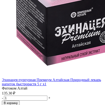
Эхинацея пурпурная Премиум Алтайская Природный лекарь
напиток быстрораств 5 г x1
Фитоком Алтай
135.30 ₽
-
+
В корзину