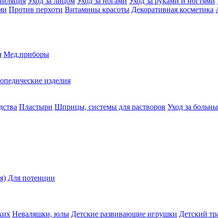
пиляция
Уход за лицом
Уход за ногами
Уход за руками и ногтями
ми
Против перхоти
Витамины красоты
Декоративная косметика
я
Мед.приборы
опедические изделия
дства
Пластыри
Шприцы, системы для растворов
Уход за больн
я)
Для потенции
ких
Неваляшки, юлы
Детские развивающие игрушки
Детский тр