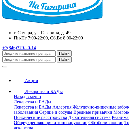
г. Самара, ул. Гагарина, д. 49
Пн-Пт 7:00-22:00, Сб,Вс 8:00-22:00
+7(846)379-20-14
Найти
Найти
Акции
Лекарства и БАДы
Назад в меню
Лекарства и БАДы
Лекарства и БАДы
Аллергия
Желудочно-кишечные забол
заболевания
Сердце и сосуды
Вредные привычки
Мозгов
Психические расстройства
Дыхательная система
Реанима
Общеукрепляющие и тонизирующие
Обезболивающие
Тр
лекарства