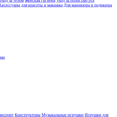
Уход за телом
Женская гигиена
Уход за полостью рта
Аксессуары для красоты и макияжа
Для маникюра и педикюра
ыми
анспорт
Конструкторы
Музыкальные игрушки
Игрушки для