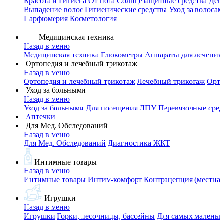
Красота и Гигиена
От пота
Солнцезащитные средства
Де
Выпадение волос
Гигиенические средства
Уход за волоса
Парфюмерия
Косметология
Медицинская техника
Назад в меню
Медицинская техника
Глюкометры
Аппараты для лечени
Ортопедия и лечебный трикотаж
Назад в меню
Ортопедия и лечебный трикотаж
Лечебный трикотаж
Орт
Уход за больными
Назад в меню
Уход за больными
Для посещения ЛПУ
Перевязочные сре
Аптечки
Для Мед. Обследований
Назад в меню
Для Мед. Обследований
Диагностика ЖКТ
Интимные товары
Назад в меню
Интимные товары
Интим-комфорт
Контрацепция (местна
Игрушки
Назад в меню
Игрушки
Горки, песочницы, бассейны
Для самых малень