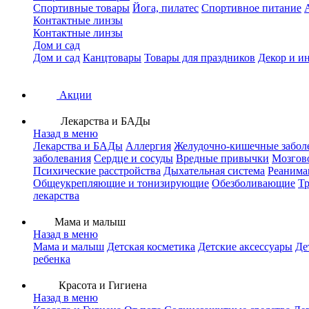
Спортивные товары
Йога, пилатес
Спортивное питание
Контактные линзы
Контактные линзы
Дом и сад
Дом и сад
Канцтовары
Товары для праздников
Декор и и
Акции
Лекарства и БАДы
Назад в меню
Лекарства и БАДы
Аллергия
Желудочно-кишечные забол
заболевания
Сердце и сосуды
Вредные привычки
Мозгов
Психические расстройства
Дыхательная система
Реанима
Общеукрепляющие и тонизирующие
Обезболивающие
Тр
лекарства
Мама и малыш
Назад в меню
Мама и малыш
Детская косметика
Детские аксессуары
Де
ребенка
Красота и Гигиена
Назад в меню