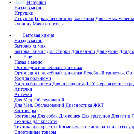
Игрушки
Назад в меню
Игрушки
Игрушки
Горки, песочницы, бассейны
Для самых малень
купания
Мячи и насосы
Бытовая химия
Назад в меню
Бытовая химия
Бытовая химия
Для стирки
Для ванной
Для кухни
Для уб
Еще
Назад в меню
Ортопедия и лечебный трикотаж
Ортопедия и лечебный трикотаж
Лечебный трикотаж
Орт
Уход за больными
Уход за больными
Для посещения ЛПУ
Перевязочные сре
Аптечки
Аптечки
Для Мед. Обследований
Для Мед. Обследований
Диагностика ЖКТ
Зоотовары
Зоотовары
Для собак
Для кошек
Для грызунов
Для птиц
Техника для красоты
Техника для красоты
Косметические аппараты и аксессуа
Спортивные товары