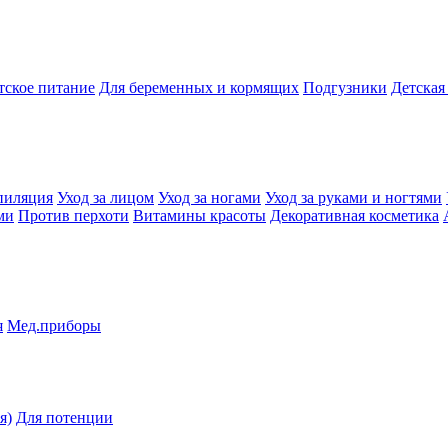
тское питание
Для беременных и кормящих
Подгузники
Детская
пиляция
Уход за лицом
Уход за ногами
Уход за руками и ногтями
ми
Против перхоти
Витамины красоты
Декоративная косметика
я
Мед.приборы
я)
Для потенции