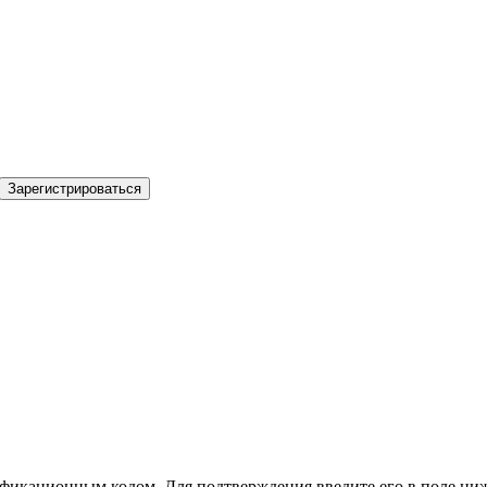
Зарегистрироваться
фикационным кодом. Для подтверждения введите его в поле ниж