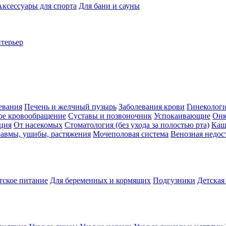
Аксессуары для спорта
Для бани и сауны
нтерьер
евания
Печень и желчный пузырь
Заболевания крови
Гинеколог
ое кровообращение
Суставы и позвоночник
Успокаивающие
Онк
ция
От насекомых
Стоматология (без ухода за полостью рта)
Каш
авмы, ушибы, растяжения
Мочеполовая система
Венозная недос
тское питание
Для беременных и кормящих
Подгузники
Детская