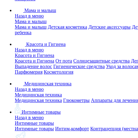
Мама и малыш
Назад в меню
Мама и малыш
Мама и малыш
Детская косметика
Детские аксессуары
Де
ребенка
Красота и Гигиена
Назад в меню
Красота и Гигиена
Красота и Гигиена
От пота
Солнцезащитные средства
Де
Выпадение волос
Гигиенические средства
Уход за волоса
Парфюмерия
Косметология
Медицинская техника
Назад в меню
Медицинская техника
Медицинская техника
Глюкометры
Аппараты для лечени
Интимные товары
Назад в меню
Интимные товары
Интимные товары
Интим-комфорт
Контрацепция (местна