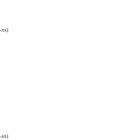
-хх)
-хх)