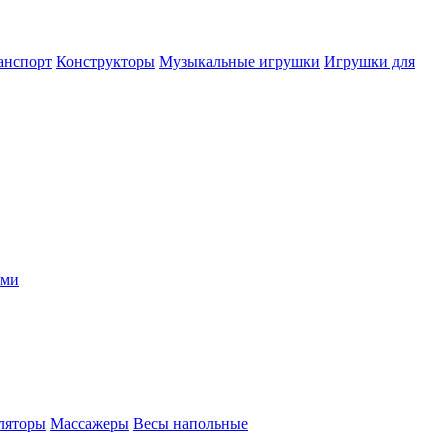
анспорт
Конструкторы
Музыкальные игрушки
Игрушки для
ыми
ляторы
Массажеры
Весы напольные