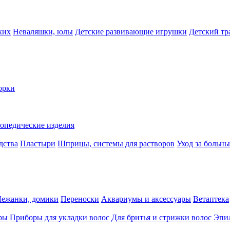
ких
Неваляшки, юлы
Детские развивающие игрушки
Детский тр
орки
опедические изделия
дства
Пластыри
Шприцы, системы для растворов
Уход за больн
Лежанки, домики
Переноски
Аквариумы и аксессуары
Ветаптека
ры
Приборы для укладки волос
Для бритья и стрижки волос
Эпи