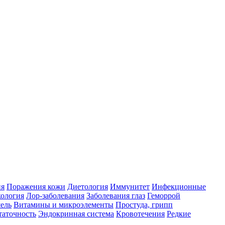
ия
Поражения кожи
Диетология
Иммунитет
Инфекционные
ология
Лор-заболевания
Заболевания глаз
Геморрой
ель
Витамины и микроэлементы
Простуда, грипп
таточность
Эндокринная система
Кровотечения
Редкие