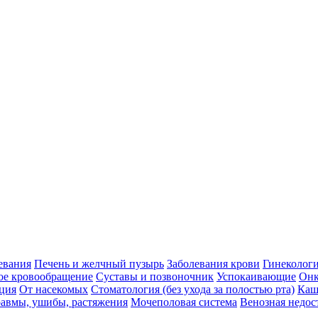
евания
Печень и желчный пузырь
Заболевания крови
Гинеколог
ое кровообращение
Суставы и позвоночник
Успокаивающие
Онк
ция
От насекомых
Стоматология (без ухода за полостью рта)
Каш
авмы, ушибы, растяжения
Мочеполовая система
Венозная недос