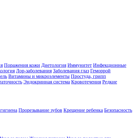
ия
Поражения кожи
Диетология
Иммунитет
Инфекционные
ология
Лор-заболевания
Заболевания глаз
Геморрой
ель
Витамины и микроэлементы
Простуда, грипп
таточность
Эндокринная система
Кровотечения
Редкие
 гигиена
Прорезывание зубов
Крещение ребенка
Безопасность