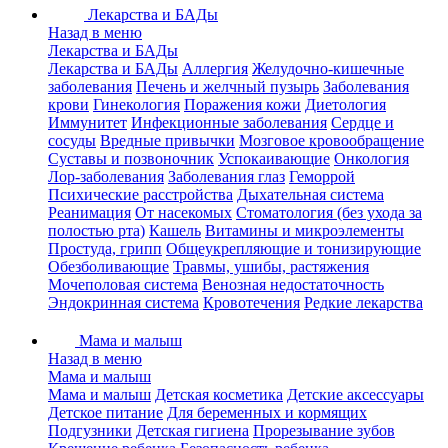
Лекарства и БАДы
Назад в меню
Лекарства и БАДы
Лекарства и БАДы
Аллергия
Желудочно-кишечные
заболевания
Печень и желчный пузырь
Заболевания
крови
Гинекология
Поражения кожи
Диетология
Иммунитет
Инфекционные заболевания
Сердце и
сосуды
Вредные привычки
Мозговое кровообращение
Суставы и позвоночник
Успокаивающие
Онкология
Лор-заболевания
Заболевания глаз
Геморрой
Психические расстройства
Дыхательная система
Реанимация
От насекомых
Стоматология (без ухода за
полостью рта)
Кашель
Витамины и микроэлементы
Простуда, грипп
Общеукрепляющие и тонизирующие
Обезболивающие
Травмы, ушибы, растяжения
Мочеполовая система
Венозная недостаточность
Эндокринная система
Кровотечения
Редкие лекарства
Мама и малыш
Назад в меню
Мама и малыш
Мама и малыш
Детская косметика
Детские аксессуары
Детское питание
Для беременных и кормящих
Подгузники
Детская гигиена
Прорезывание зубов