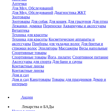
Аптечки
Для Мед. Обследований
Для Мед. Обследований
Диагностика ЖКТ
Зоотовары
Зоотовары
Для собак
Для кошек
Для грызунов
Для птиц
Лежанки, домики
Переноски
Аквариумы и аксессуары
Ветаптека
Техника для красоты
Техника для красоты
Косметические аппараты и
аксессуары
Приборы для укладки волос
Для бритья и
стрижки волос
Эпиляторы
Массажеры
Весы напольные
Спортивные товары
Спортивные товары
Йога, пилатес
Спортивное питание
Аксессуары для спорта
Для бани и сауны
Контактные линзы
Контактные линзы
Дом и сад
Дом и сад
Канцтовары
Товары для праздников
Декор и
интерьер
Акции
Лекарства и БАДы