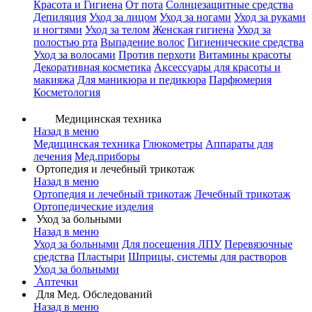
Красота и Гигиена
От пота
Солнцезащитные средства
Депиляция
Уход за лицом
Уход за ногами
Уход за руками
и ногтями
Уход за телом
Женская гигиена
Уход за
полостью рта
Выпадение волос
Гигиенические средства
Уход за волосами
Против перхоти
Витамины красоты
Декоративная косметика
Аксессуары для красоты и
макияжа
Для маникюра и педикюра
Парфюмерия
Косметология
Медицинская техника
Назад в меню
Медицинская техника
Глюкометры
Аппараты для
лечения
Мед.приборы
Ортопедия и лечебный трикотаж
Назад в меню
Ортопедия и лечебный трикотаж
Лечебный трикотаж
Ортопедические изделия
Уход за больными
Назад в меню
Уход за больными
Для посещения ЛПУ
Перевязочные
средства
Пластыри
Шприцы, системы для растворов
Уход за больными
Аптечки
Для Мед. Обследований
Назад в меню