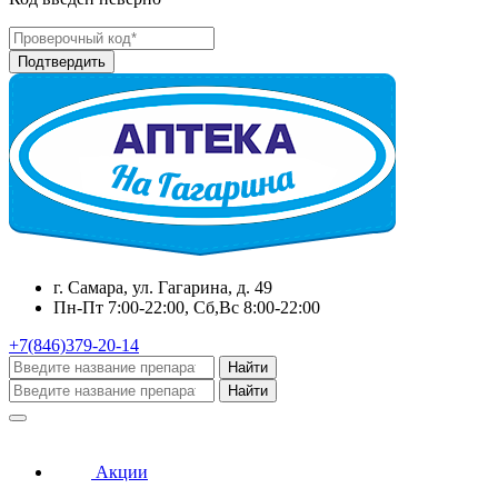
г. Самара, ул. Гагарина, д. 49
Пн-Пт 7:00-22:00, Сб,Вс 8:00-22:00
+7(846)379-20-14
Найти
Найти
Акции