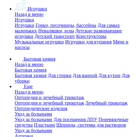
Игрушки
Назад в меню
Игрушки
Игрушки
Горки, песочницы, бассейны
Для самых
маленьких
Неваляшки, юлы
Детские развивающие
игрушки
Детский транспорт
Конструкторы
Музыкальные игрушки
Игрушки для купания
Мячи и
насосы
Бытовая химия
Назад в меню
Бытовая химия
Бытовая химия
Для стирки
Для ванной
Для кухни
Для
уборки
Еще
Назад в меню
Ортопедия и лечебный трикотаж
Ортопедия и лечебный трикотаж
Лечебный трикотаж
Ортопедические изделия
Уход за больными
Уход за больными
Для посещения ЛПУ
Перевязочные
средства
Пластыри
Шприцы, системы для растворов
Уход за больными
Аптечки