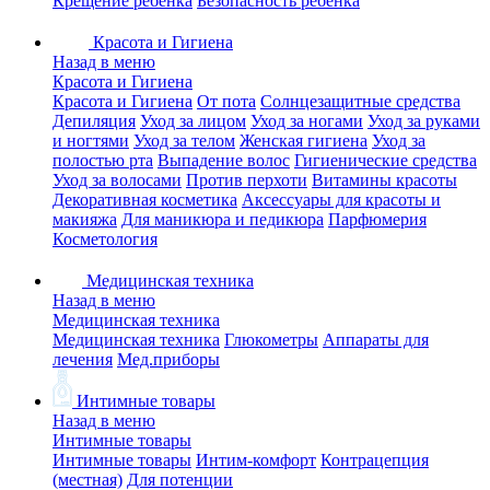
Крещение ребенка
Безопасность ребенка
Красота и Гигиена
Назад в меню
Красота и Гигиена
Красота и Гигиена
От пота
Солнцезащитные средства
Депиляция
Уход за лицом
Уход за ногами
Уход за руками
и ногтями
Уход за телом
Женская гигиена
Уход за
полостью рта
Выпадение волос
Гигиенические средства
Уход за волосами
Против перхоти
Витамины красоты
Декоративная косметика
Аксессуары для красоты и
макияжа
Для маникюра и педикюра
Парфюмерия
Косметология
Медицинская техника
Назад в меню
Медицинская техника
Медицинская техника
Глюкометры
Аппараты для
лечения
Мед.приборы
Интимные товары
Назад в меню
Интимные товары
Интимные товары
Интим-комфорт
Контрацепция
(местная)
Для потенции