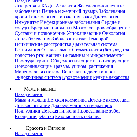
Назад в меню
Лекарства и БАДы
Аллергия
Желудочно-кишечные
заболевания
Печень и желчный пузырь
Заболевания
крови
Гинекология
Поражения кожи
Диетология
Иммунитет
Инфекционные заболевания
Сердце и
сосуды
Вредные привычки
Мозговое кровообращение
Суставы и позвоночник
Успокаивающие
Онкология
Лор-заболевания
Заболевания глаз
Геморрой
Психические расстройства
Дыхательная система
Реанимация
От насекомых
Стоматология (без ухода за
полостью рта)
Кашель
Витамины и микроэлементы
Простуда, грипп
Общеукрепляющие и тонизирующие
Обезболивающие
Травмы, ушибы, растяжения
Мочеполовая система
Венозная недостаточность
Эндокринная система
Кровотечения
Редкие лекарства
Мама и малыш
Назад в меню
Мама и малыш
Детская косметика
Детские аксессуары
Детское питание
Для беременных и кормящих
Подгузники
Детская гигиена
Прорезывание зубов
Крещение ребенка
Безопасность ребенка
Красота и Гигиена
Назад в меню