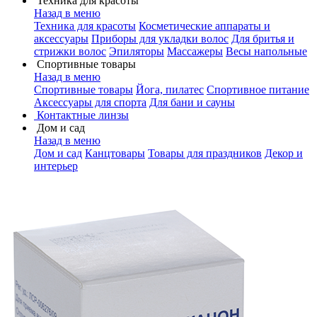
Техника для красоты
Назад в меню
Техника для красоты
Косметические аппараты и
аксессуары
Приборы для укладки волос
Для бритья и
стрижки волос
Эпиляторы
Массажеры
Весы напольные
Спортивные товары
Назад в меню
Спортивные товары
Йога, пилатес
Спортивное питание
Аксессуары для спорта
Для бани и сауны
Контактные линзы
Дом и сад
Назад в меню
Дом и сад
Канцтовары
Товары для праздников
Декор и
интерьер