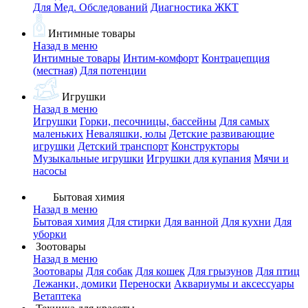
Для Мед. Обследований
Диагностика ЖКТ
Интимные товары
Назад в меню
Интимные товары
Интим-комфорт
Контрацепция
(местная)
Для потенции
Игрушки
Назад в меню
Игрушки
Горки, песочницы, бассейны
Для самых
маленьких
Неваляшки, юлы
Детские развивающие
игрушки
Детский транспорт
Конструкторы
Музыкальные игрушки
Игрушки для купания
Мячи и
насосы
Бытовая химия
Назад в меню
Бытовая химия
Для стирки
Для ванной
Для кухни
Для
уборки
Зоотовары
Назад в меню
Зоотовары
Для собак
Для кошек
Для грызунов
Для птиц
Лежанки, домики
Переноски
Аквариумы и аксессуары
Ветаптека