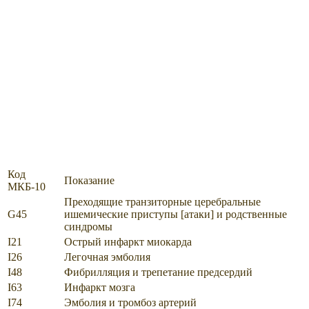
Код
Показание
МКБ-10
Преходящие транзиторные церебральные
G45
ишемические приступы [атаки] и родственные
синдромы
I21
Острый инфаркт миокарда
I26
Легочная эмболия
I48
Фибрилляция и трепетание предсердий
I63
Инфаркт мозга
I74
Эмболия и тромбоз артерий