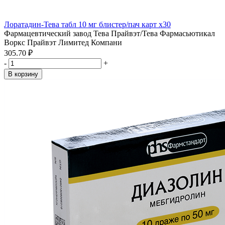
Лоратадин-Тева табл 10 мг блистер/пач карт x30
Фармацевтический завод Тева Прайвэт/Тева Фармасьютикал
Воркс Прайвэт Лимитед Компани
305.70 ₽
-
+
В корзину