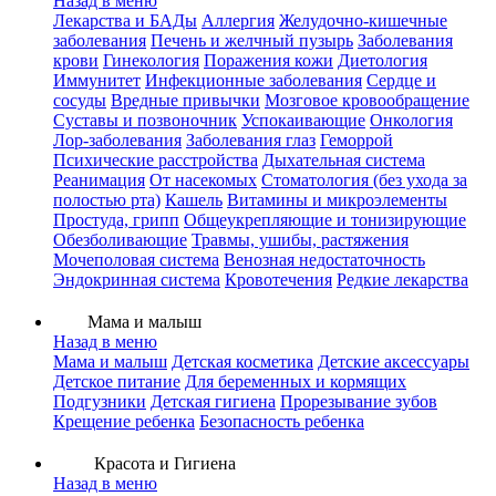
Назад в меню
Лекарства и БАДы
Аллергия
Желудочно-кишечные
заболевания
Печень и желчный пузырь
Заболевания
крови
Гинекология
Поражения кожи
Диетология
Иммунитет
Инфекционные заболевания
Сердце и
сосуды
Вредные привычки
Мозговое кровообращение
Суставы и позвоночник
Успокаивающие
Онкология
Лор-заболевания
Заболевания глаз
Геморрой
Психические расстройства
Дыхательная система
Реанимация
От насекомых
Стоматология (без ухода за
полостью рта)
Кашель
Витамины и микроэлементы
Простуда, грипп
Общеукрепляющие и тонизирующие
Обезболивающие
Травмы, ушибы, растяжения
Мочеполовая система
Венозная недостаточность
Эндокринная система
Кровотечения
Редкие лекарства
Мама и малыш
Назад в меню
Мама и малыш
Детская косметика
Детские аксессуары
Детское питание
Для беременных и кормящих
Подгузники
Детская гигиена
Прорезывание зубов
Крещение ребенка
Безопасность ребенка
Красота и Гигиена
Назад в меню