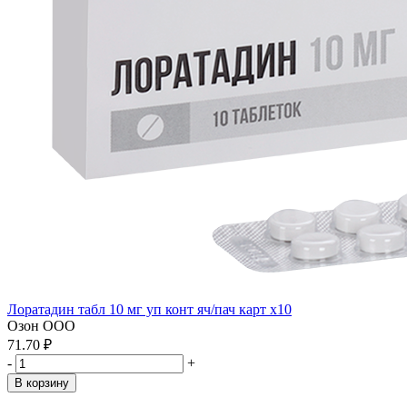
Лоратадин табл 10 мг уп конт яч/пач карт x10
Озон ООО
71.70 ₽
-
+
В корзину