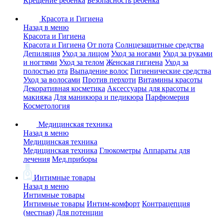
Крещение ребенка
Безопасность ребенка
Красота и Гигиена
Назад в меню
Красота и Гигиена
Красота и Гигиена
От пота
Солнцезащитные средства
Депиляция
Уход за лицом
Уход за ногами
Уход за руками
и ногтями
Уход за телом
Женская гигиена
Уход за
полостью рта
Выпадение волос
Гигиенические средства
Уход за волосами
Против перхоти
Витамины красоты
Декоративная косметика
Аксессуары для красоты и
макияжа
Для маникюра и педикюра
Парфюмерия
Косметология
Медицинская техника
Назад в меню
Медицинская техника
Медицинская техника
Глюкометры
Аппараты для
лечения
Мед.приборы
Интимные товары
Назад в меню
Интимные товары
Интимные товары
Интим-комфорт
Контрацепция
(местная)
Для потенции