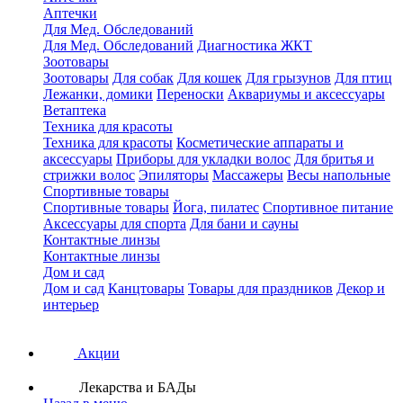
Аптечки
Для Мед. Обследований
Для Мед. Обследований
Диагностика ЖКТ
Зоотовары
Зоотовары
Для собак
Для кошек
Для грызунов
Для птиц
Лежанки, домики
Переноски
Аквариумы и аксессуары
Ветаптека
Техника для красоты
Техника для красоты
Косметические аппараты и
аксессуары
Приборы для укладки волос
Для бритья и
стрижки волос
Эпиляторы
Массажеры
Весы напольные
Спортивные товары
Спортивные товары
Йога, пилатес
Спортивное питание
Аксессуары для спорта
Для бани и сауны
Контактные линзы
Контактные линзы
Дом и сад
Дом и сад
Канцтовары
Товары для праздников
Декор и
интерьер
Акции
Лекарства и БАДы