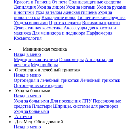
Красота и Гигиена
От пота
Солнцезащитные средства
Депиляция
Уход за лицом
Уход за ногами
Уход за руками
и ногтями
Уход за телом
Женская гигиена
Уход за
полостью рта
Выпадение волос
Гигиенические средства
Уход за волосами
Против перхоти
Витамины красоты
Декоративная косметика
Аксессуары для красоты и
макияжа
Для маникюра и педикюра
Парфюмерия
Косметология
Медицинская техника
Назад в меню
Медицинская техника
Глюкометры
Аппараты для
лечения
Мед.приборы
Ортопедия и лечебный трикотаж
Назад в меню
Ортопедия и лечебный трикотаж
Лечебный трикотаж
Ортопедические изделия
Уход за больными
Назад в меню
Уход за больными
Для посещения ЛПУ
Перевязочные
средства
Пластыри
Шприцы, системы для растворов
Уход за больными
Аптечки
Для Мед. Обследований
Назад в меню