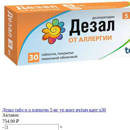
Дезал табл п о пленочн 5 мг уп конт яч/пач карт x30
Актавис
754.90 ₽
-
+