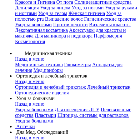
Красота и Гигиена
От пота
Солнцезащитные средства
Депиляция
Уход за лицом
Уход за ногами
Уход за руками
и ногтями
Уход за телом
Женская гигиена
Уход за
полостью рта
Выпадение волос
Гигиенические средства
Уход за волосами
Против перхоти
Витамины красоты
Декоративная косметика
Аксессуары для красоты и
макияжа
Для маникюра и педикюра
Парфюмерия
Косметология
Медицинская техника
Назад в меню
Медицинская техника
Глюкометры
Аппараты для
лечения
Мед.приборы
Ортопедия и лечебный трикотаж
Назад в меню
Ортопедия и лечебный трикотаж
Лечебный трикотаж
Ортопедические изделия
Уход за больными
Назад в меню
Уход за больными
Для посещения ЛПУ
Перевязочные
средства
Пластыри
Шприцы, системы для растворов
Уход за больными
Аптечки
Для Мед. Обследований
Назад в меню