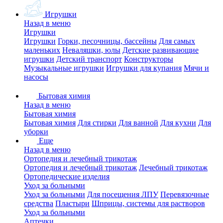
Игрушки
Назад в меню
Игрушки
Игрушки
Горки, песочницы, бассейны
Для самых
маленьких
Неваляшки, юлы
Детские развивающие
игрушки
Детский транспорт
Конструкторы
Музыкальные игрушки
Игрушки для купания
Мячи и
насосы
Бытовая химия
Назад в меню
Бытовая химия
Бытовая химия
Для стирки
Для ванной
Для кухни
Для
уборки
Еще
Назад в меню
Ортопедия и лечебный трикотаж
Ортопедия и лечебный трикотаж
Лечебный трикотаж
Ортопедические изделия
Уход за больными
Уход за больными
Для посещения ЛПУ
Перевязочные
средства
Пластыри
Шприцы, системы для растворов
Уход за больными
Аптечки