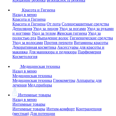
Крещение ребенка
Безопасность ребенка
Красота и Гигиена
Назад в меню
Красота и Гигиена
Красота и Гигиена
От пота
Солнцезащитные средства
Депиляция
Уход за лицом
Уход за ногами
Уход за руками
и ногтями
Уход за телом
Женская гигиена
Уход за
полостью рта
Выпадение волос
Гигиенические средства
Уход за волосами
Против перхоти
Витамины красоты
Декоративная косметика
Аксессуары для красоты и
макияжа
Для маникюра и педикюра
Парфюмерия
Косметология
Медицинская техника
Назад в меню
Медицинская техника
Медицинская техника
Глюкометры
Аппараты для
лечения
Мед.приборы
Интимные товары
Назад в меню
Интимные товары
Интимные товары
Интим-комфорт
Контрацепция
(местная)
Для потенции