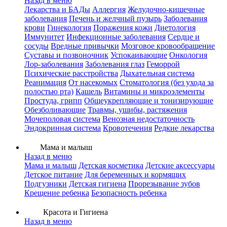
Назад в меню
Лекарства и БАДы
Аллергия
Желудочно-кишечные
заболевания
Печень и желчный пузырь
Заболевания
крови
Гинекология
Поражения кожи
Диетология
Иммунитет
Инфекционные заболевания
Сердце и
сосуды
Вредные привычки
Мозговое кровообращение
Суставы и позвоночник
Успокаивающие
Онкология
Лор-заболевания
Заболевания глаз
Геморрой
Психические расстройства
Дыхательная система
Реанимация
От насекомых
Стоматология (без ухода за
полостью рта)
Кашель
Витамины и микроэлементы
Простуда, грипп
Общеукрепляющие и тонизирующие
Обезболивающие
Травмы, ушибы, растяжения
Мочеполовая система
Венозная недостаточность
Эндокринная система
Кровотечения
Редкие лекарства
Мама и малыш
Назад в меню
Мама и малыш
Детская косметика
Детские аксессуары
Детское питание
Для беременных и кормящих
Подгузники
Детская гигиена
Прорезывание зубов
Крещение ребенка
Безопасность ребенка
Красота и Гигиена
Назад в меню