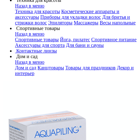
Техника для красоты
Назад в меню
Техника для красоты
Косметические аппараты и
аксессуары
Приборы для укладки волос
Для бритья и
стрижки волос
Эпиляторы
Массажеры
Весы напольные
Спортивные товары
Назад в меню
Спортивные товары
Йога, пилатес
Спортивное питание
Аксессуары для спорта
Для бани и сауны
Контактные линзы
Дом и сад
Назад в меню
Дом и сад
Канцтовары
Товары для праздников
Декор и
интерьер