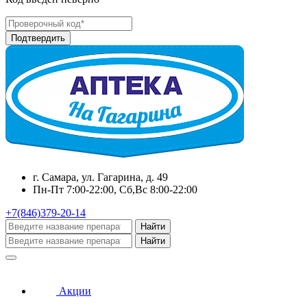
г. Самара, ул. Гагарина, д. 49
Пн-Пт 7:00-22:00, Сб,Вс 8:00-22:00
+7(846)379-20-14
Найти
Найти
Акции