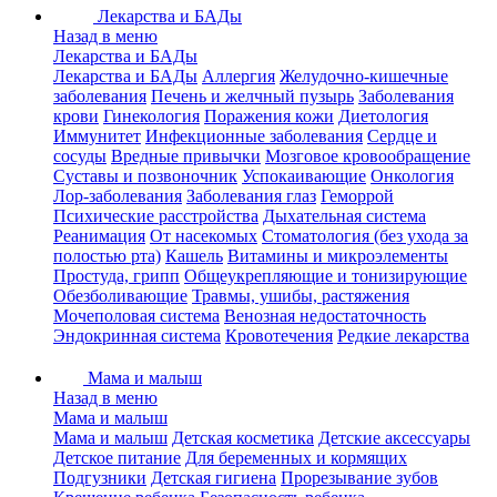
Лекарства и БАДы
Назад в меню
Лекарства и БАДы
Лекарства и БАДы
Аллергия
Желудочно-кишечные
заболевания
Печень и желчный пузырь
Заболевания
крови
Гинекология
Поражения кожи
Диетология
Иммунитет
Инфекционные заболевания
Сердце и
сосуды
Вредные привычки
Мозговое кровообращение
Суставы и позвоночник
Успокаивающие
Онкология
Лор-заболевания
Заболевания глаз
Геморрой
Психические расстройства
Дыхательная система
Реанимация
От насекомых
Стоматология (без ухода за
полостью рта)
Кашель
Витамины и микроэлементы
Простуда, грипп
Общеукрепляющие и тонизирующие
Обезболивающие
Травмы, ушибы, растяжения
Мочеполовая система
Венозная недостаточность
Эндокринная система
Кровотечения
Редкие лекарства
Мама и малыш
Назад в меню
Мама и малыш
Мама и малыш
Детская косметика
Детские аксессуары
Детское питание
Для беременных и кормящих
Подгузники
Детская гигиена
Прорезывание зубов