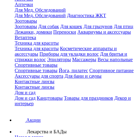
Аптечки
Для Мед. Обследований
Для Мед. Обследований
Диагностика ЖКТ
Зоотовары
Зоотовары
Для собак
Для кошек
Для грызунов
Для птиц
Лежанки, домики
Переноски
Аквариумы и аксессуары
Ветаптека
Техника для красоты
Техника для красоты
Косметические аппараты и
аксессуары
Приборы для укладки волос
Для бритья и
стрижки волос
Эпиляторы
Массажеры
Весы напольные
Спортивные товары
Спортивные товары
Йога, пилатес
Спортивное питание
Аксессуары для спорта
Для бани и сауны
Контактные линзы
Контактные линзы
Дом и сад
Дом и сад
Канцтовары
Товары для праздников
Декор и
интерьер
Акции
Лекарства и БАДы