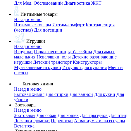
Для Мед. Обследований
Диагностика ЖКТ
Интимные товары
Назад в меню
Интимные товары
Интим-комфорт
Контрацепция
(местная)
Для потенции
Игрушки
Назад в меню
Игрушки
Горки, песочницы, бассейны
Для самых
маленьких
Неваляшки, юлы
Детские развивающие
игрушки
Детский транспорт
Конструкторы
Музыкальные игрушки
Игрушки для купания
Мячи и
насосы
Бытовая химия
Назад в меню
Бытовая химия
Для стирки
Для ванной
Для кухни
Для
уборки
Зоотовары
Назад в меню
Зоотовары
Для собак
Для кошек
Для грызунов
Для птиц
Лежанки, домики
Переноски
Аквариумы и аксессуары
Ветаптека