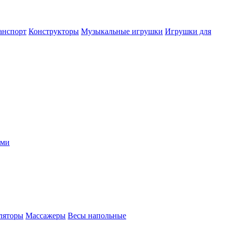
анспорт
Конструкторы
Музыкальные игрушки
Игрушки для
ыми
ляторы
Массажеры
Весы напольные