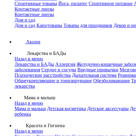
Спортивные товары
Йога, пилатес
Спортивное питание
Контактные линзы
Контактные линзы
Дом и сад
Дом и сад
Канцтовары
Товары для праздников
Декор и и
Акции
Лекарства и БАДы
Назад в меню
Лекарства и БАДы
Аллергия
Желудочно-кишечные забол
заболевания
Сердце и сосуды
Вредные привычки
Мозгов
Психические расстройства
Дыхательная система
Реанима
Общеукрепляющие и тонизирующие
Обезболивающие
Тр
лекарства
Мама и малыш
Назад в меню
Мама и малыш
Детская косметика
Детские аксессуары
Де
ребенка
Красота и Гигиена
Назад в меню