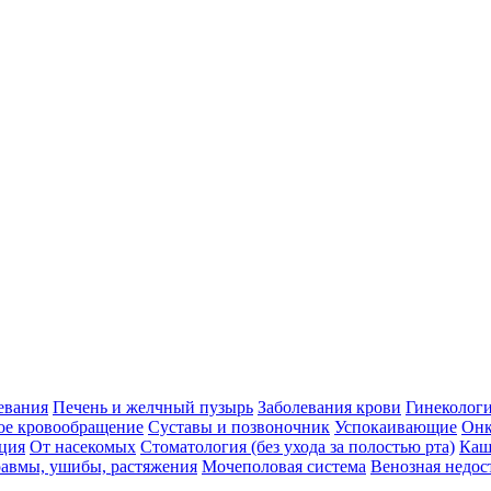
евания
Печень и желчный пузырь
Заболевания крови
Гинеколог
ое кровообращение
Суставы и позвоночник
Успокаивающие
Онк
ция
От насекомых
Стоматология (без ухода за полостью рта)
Каш
авмы, ушибы, растяжения
Мочеполовая система
Венозная недос