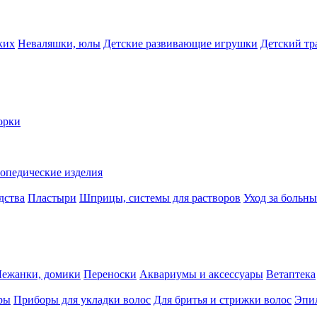
ких
Неваляшки, юлы
Детские развивающие игрушки
Детский тр
орки
опедические изделия
дства
Пластыри
Шприцы, системы для растворов
Уход за больн
Лежанки, домики
Переноски
Аквариумы и аксессуары
Ветаптека
ры
Приборы для укладки волос
Для бритья и стрижки волос
Эпи