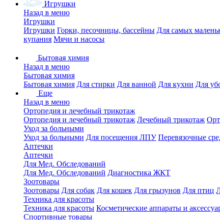
Игрушки
Назад в меню
Игрушки
Игрушки
Горки, песочницы, бассейны
Для самых малень
купания
Мячи и насосы
Бытовая химия
Назад в меню
Бытовая химия
Бытовая химия
Для стирки
Для ванной
Для кухни
Для уб
Еще
Назад в меню
Ортопедия и лечебный трикотаж
Ортопедия и лечебный трикотаж
Лечебный трикотаж
Орт
Уход за больными
Уход за больными
Для посещения ЛПУ
Перевязочные сре
Аптечки
Аптечки
Для Мед. Обследований
Для Мед. Обследований
Диагностика ЖКТ
Зоотовары
Зоотовары
Для собак
Для кошек
Для грызунов
Для птиц
Техника для красоты
Техника для красоты
Косметические аппараты и аксессуа
Спортивные товары