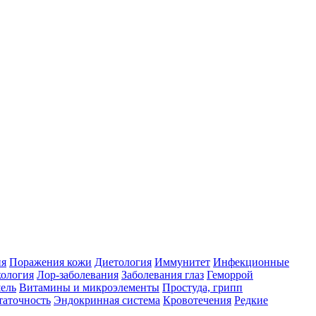
ия
Поражения кожи
Диетология
Иммунитет
Инфекционные
ология
Лор-заболевания
Заболевания глаз
Геморрой
ель
Витамины и микроэлементы
Простуда, грипп
таточность
Эндокринная система
Кровотечения
Редкие