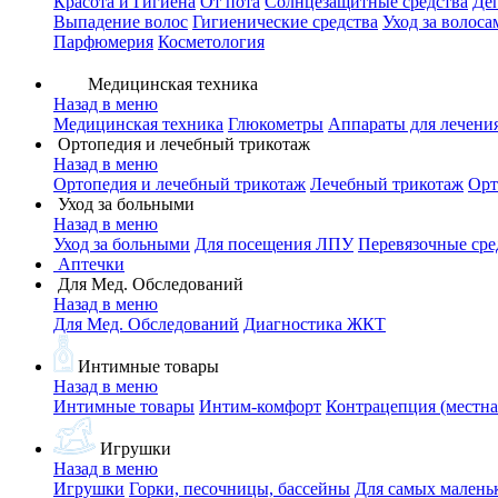
Красота и Гигиена
От пота
Солнцезащитные средства
Де
Выпадение волос
Гигиенические средства
Уход за волоса
Парфюмерия
Косметология
Медицинская техника
Назад в меню
Медицинская техника
Глюкометры
Аппараты для лечени
Ортопедия и лечебный трикотаж
Назад в меню
Ортопедия и лечебный трикотаж
Лечебный трикотаж
Орт
Уход за больными
Назад в меню
Уход за больными
Для посещения ЛПУ
Перевязочные сре
Аптечки
Для Мед. Обследований
Назад в меню
Для Мед. Обследований
Диагностика ЖКТ
Интимные товары
Назад в меню
Интимные товары
Интим-комфорт
Контрацепция (местна
Игрушки
Назад в меню
Игрушки
Горки, песочницы, бассейны
Для самых малень