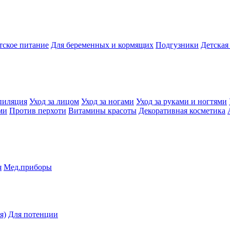
тское питание
Для беременных и кормящих
Подгузники
Детская
пиляция
Уход за лицом
Уход за ногами
Уход за руками и ногтями
ми
Против перхоти
Витамины красоты
Декоративная косметика
я
Мед.приборы
я)
Для потенции