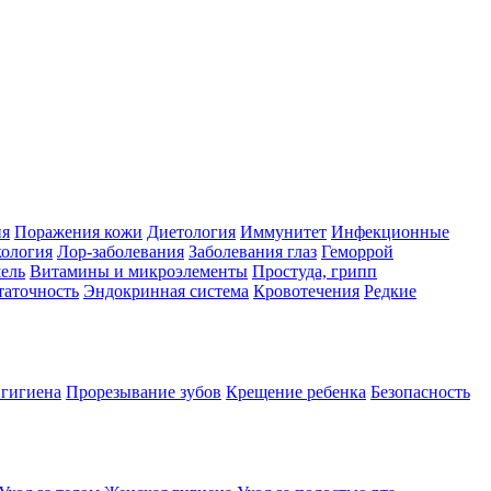
ия
Поражения кожи
Диетология
Иммунитет
Инфекционные
ология
Лор-заболевания
Заболевания глаз
Геморрой
ель
Витамины и микроэлементы
Простуда, грипп
таточность
Эндокринная система
Кровотечения
Редкие
 гигиена
Прорезывание зубов
Крещение ребенка
Безопасность