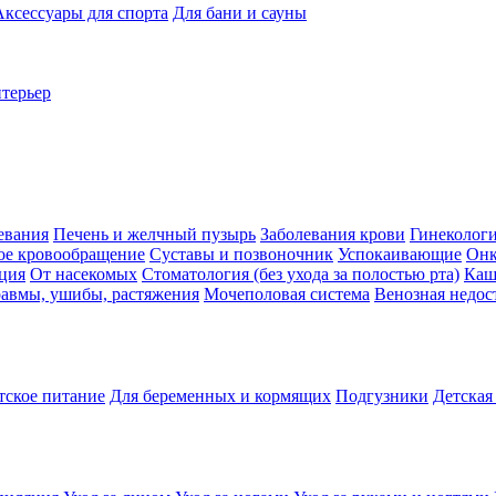
Аксессуары для спорта
Для бани и сауны
нтерьер
евания
Печень и желчный пузырь
Заболевания крови
Гинеколог
ое кровообращение
Суставы и позвоночник
Успокаивающие
Онк
ция
От насекомых
Стоматология (без ухода за полостью рта)
Каш
авмы, ушибы, растяжения
Мочеполовая система
Венозная недос
тское питание
Для беременных и кормящих
Подгузники
Детская