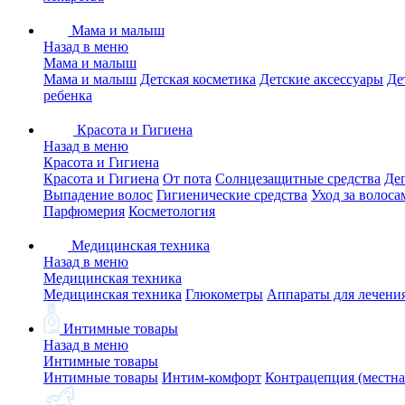
Мама и малыш
Назад в меню
Мама и малыш
Мама и малыш
Детская косметика
Детские аксессуары
Де
ребенка
Красота и Гигиена
Назад в меню
Красота и Гигиена
Красота и Гигиена
От пота
Солнцезащитные средства
Де
Выпадение волос
Гигиенические средства
Уход за волоса
Парфюмерия
Косметология
Медицинская техника
Назад в меню
Медицинская техника
Медицинская техника
Глюкометры
Аппараты для лечени
Интимные товары
Назад в меню
Интимные товары
Интимные товары
Интим-комфорт
Контрацепция (местна