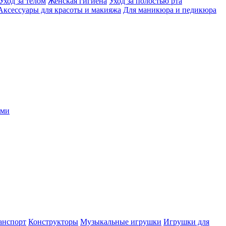
Уход за телом
Женская гигиена
Уход за полостью рта
Аксессуары для красоты и макияжа
Для маникюра и педикюра
ыми
анспорт
Конструкторы
Музыкальные игрушки
Игрушки для