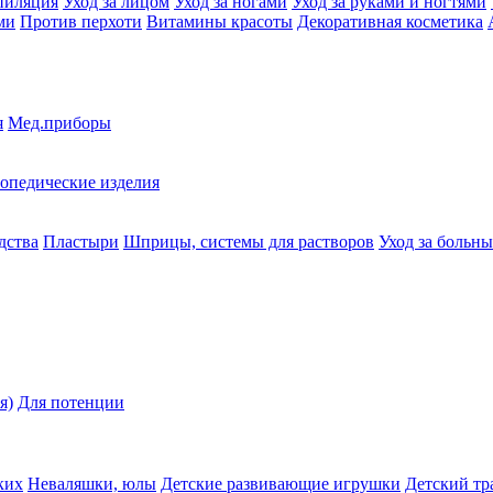
пиляция
Уход за лицом
Уход за ногами
Уход за руками и ногтями
ми
Против перхоти
Витамины красоты
Декоративная косметика
я
Мед.приборы
опедические изделия
дства
Пластыри
Шприцы, системы для растворов
Уход за больн
я)
Для потенции
ких
Неваляшки, юлы
Детские развивающие игрушки
Детский тр