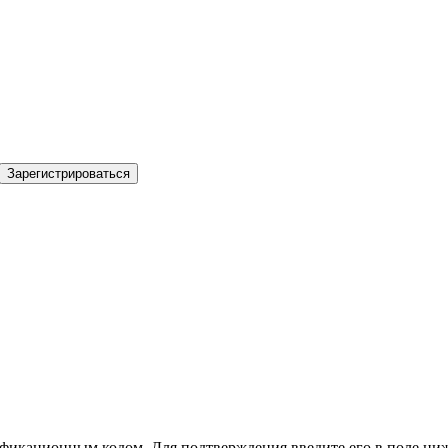
Зарегистрироваться
фикационным кодом. Для подтверждения введите его в поле ниж