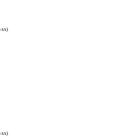
-хх)
-хх)