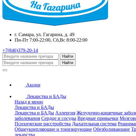
г. Самара, ул. Гагарина, д. 49
Пн-Пт 7:00-22:00, Сб,Вс 8:00-22:00
+7(846)379-20-14
Найти
Найти
Акции
Лекарства и БАДы
Назад в меню
Лекарства и БАДы
Лекарства и БАДы
Аллергия
Желудочно-кишечные забол
заболевания
Сердце и сосуды
Вредные привычки
Мозгов
Психические расстройства
Дыхательная система
Реанима
Общеукрепляющие и тонизирующие
Обезболивающие
Тр
лекарства