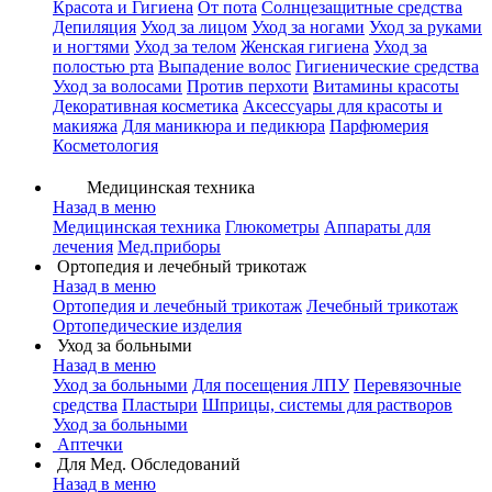
Красота и Гигиена
От пота
Солнцезащитные средства
Депиляция
Уход за лицом
Уход за ногами
Уход за руками
и ногтями
Уход за телом
Женская гигиена
Уход за
полостью рта
Выпадение волос
Гигиенические средства
Уход за волосами
Против перхоти
Витамины красоты
Декоративная косметика
Аксессуары для красоты и
макияжа
Для маникюра и педикюра
Парфюмерия
Косметология
Медицинская техника
Назад в меню
Медицинская техника
Глюкометры
Аппараты для
лечения
Мед.приборы
Ортопедия и лечебный трикотаж
Назад в меню
Ортопедия и лечебный трикотаж
Лечебный трикотаж
Ортопедические изделия
Уход за больными
Назад в меню
Уход за больными
Для посещения ЛПУ
Перевязочные
средства
Пластыри
Шприцы, системы для растворов
Уход за больными
Аптечки
Для Мед. Обследований
Назад в меню