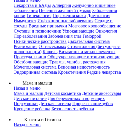
Назад в меню
Лекарства и БАДы
Аллергия
Желудочно-кишечные
заболевания
Печень и желчный пузырь
Заболевания
крови
Гинекология
Поражения кожи
Диетология
Иммунитет
Инфекционные заболевания
Сердце и
сосуды
Вредные привычки
Мозговое кровообращение
Суставы и позвоночник
Успокаивающие
Онкология
Лор-заболевания
Заболевания глаз
Геморрой
Психические расстройства
Дыхательная система
Реанимация
От насекомых
Стоматология (без ухода за
полостью рта)
Кашель
Витамины и микроэлементы
Простуда, грипп
Общеукрепляющие и тонизирующие
Обезболивающие
Травмы, ушибы, растяжения
Мочеполовая система
Венозная недостаточность
Эндокринная система
Кровотечения
Редкие лекарства
Мама и малыш
Назад в меню
Мама и малыш
Детская косметика
Детские аксессуары
Детское питание
Для беременных и кормящих
Подгузники
Детская гигиена
Прорезывание зубов
Крещение ребенка
Безопасность ребенка
Красота и Гигиена
Назад в меню