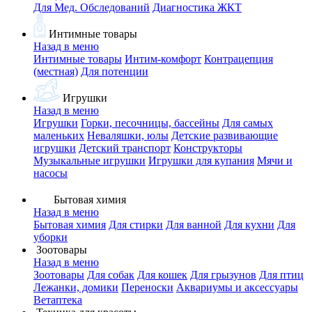
Для Мед. Обследований
Диагностика ЖКТ
Интимные товары
Назад в меню
Интимные товары
Интим-комфорт
Контрацепция
(местная)
Для потенции
Игрушки
Назад в меню
Игрушки
Горки, песочницы, бассейны
Для самых
маленьких
Неваляшки, юлы
Детские развивающие
игрушки
Детский транспорт
Конструкторы
Музыкальные игрушки
Игрушки для купания
Мячи и
насосы
Бытовая химия
Назад в меню
Бытовая химия
Для стирки
Для ванной
Для кухни
Для
уборки
Зоотовары
Назад в меню
Зоотовары
Для собак
Для кошек
Для грызунов
Для птиц
Лежанки, домики
Переноски
Аквариумы и аксессуары
Ветаптека