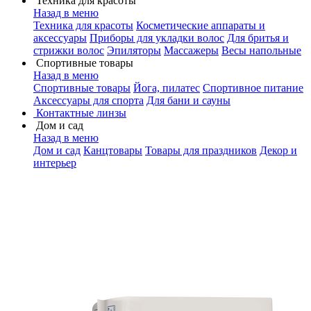
Техника для красоты
Назад в меню
Техника для красоты
Косметические аппараты и
аксессуары
Приборы для укладки волос
Для бритья и
стрижки волос
Эпиляторы
Массажеры
Весы напольные
Спортивные товары
Назад в меню
Спортивные товары
Йога, пилатес
Спортивное питание
Аксессуары для спорта
Для бани и сауны
Контактные линзы
Дом и сад
Назад в меню
Дом и сад
Канцтовары
Товары для праздников
Декор и
интерьер