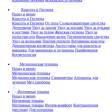
Крещение ребенка
Безопасность ребенка
Красота и Гигиена
Назад в меню
Красота и Гигиена
Красота и Гигиена
От пота
Солнцезащитные средства
Депиляция
Уход за лицом
Уход за ногами
Уход за руками
и ногтями
Уход за телом
Женская гигиена
Уход за
полостью рта
Выпадение волос
Гигиенические средства
Уход за волосами
Против перхоти
Витамины красоты
Декоративная косметика
Аксессуары для красоты и
макияжа
Для маникюра и педикюра
Парфюмерия
Косметология
Медицинская техника
Назад в меню
Медицинская техника
Медицинская техника
Глюкометры
Аппараты для
лечения
Мед.приборы
Интимные товары
Назад в меню
Интимные товары
Интимные товары
Интим-комфорт
Контрацепция
(местная)
Для потенции