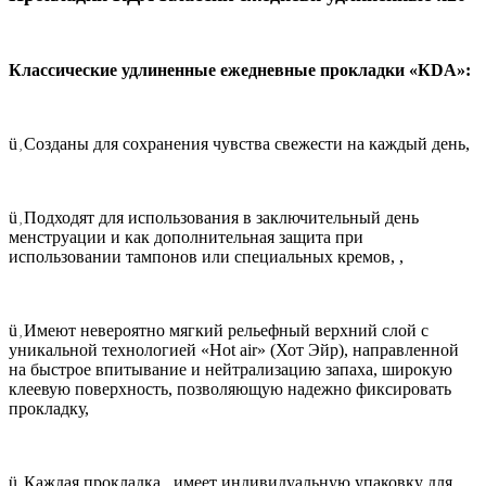
Классические удлиненные ежедневные прокладки
«К
DA
»:
ü
Созданы для сохранения чувства свежести на каждый день,
,
ü
Подходят для использования в заключительный день
,
менструации и как дополнительная защита при
использовании тампонов или специальных кремов,
,
ü
Имеют невероятно мягкий рельефный верхний слой с
,
уникальной технологией «
Hot
air
» (Хот Эйр), направленной
на быстрое впитывание и нейтрализацию запаха, широкую
клеевую поверхность, позволяющую надежно фиксировать
прокладку,
ü
Каждая прокладка
,
имеет индивидуальную упаковку для
,