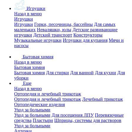
Игрушки
Назад в меню
Игрушки
Игрушки
Горки, песочницы, бассейны
Для самых
маленьких
Неваляшки, юлы
Детские развивающие
игрушки
Детский транспорт
Конструкторы
Музыкальные игрушки
Игрушки для купания
Мячи и
насосы
Бытовая химия
Назад в меню
Бытовая химия
Бытовая химия
Для стирки
Для ванной
Для кухни
Для
уборки
Еще
Назад в меню
Ортопедия и лечебный трикотаж
Ортопедия и лечебный трикотаж
Лечебный трикотаж
Ортопедические изделия
Уход за больными
Уход за больными
Для посещения ЛПУ
Перевязочные
средства
Пластыри
Шприцы, системы для растворов
Уход за больными
Аптечки