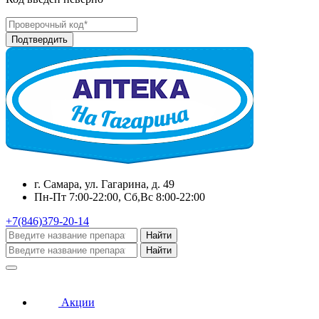
г. Самара, ул. Гагарина, д. 49
Пн-Пт 7:00-22:00, Сб,Вс 8:00-22:00
+7(846)379-20-14
Найти
Найти
Акции