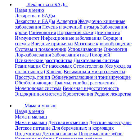
Лекарства и БАДы
Назад в меню
Лекарства и БАДы
Лекарства и БАДы
Аллергия
Желудочно-кишечные
заболевания
Печень и желчный пузырь
Заболевания
крови
Гинекология
Поражения кожи
Диетология
Иммунитет
Инфекционные заболевания
Сердце и
сосуды
Вредные привычки
Мозговое кровообращение
Суставы и позвоночник
Успокаивающие
Онкология
Лор-заболевания
Заболевания глаз
Геморрой
Психические расстройства
Дыхательная система
Реанимация
От насекомых
Стоматология (без ухода за
полостью рта)
Кашель
Витамины и микроэлементы
Простуда, грипп
Общеукрепляющие и тонизирующие
Обезболивающие
Травмы, ушибы, растяжения
Мочеполовая система
Венозная недостаточность
Эндокринная система
Кровотечения
Редкие лекарства
Мама и малыш
Назад в меню
Мама и малыш
Мама и малыш
Детская косметика
Детские аксессуары
Детское питание
Для беременных и кормящих
Подгузники
Детская гигиена
Прорезывание зубов