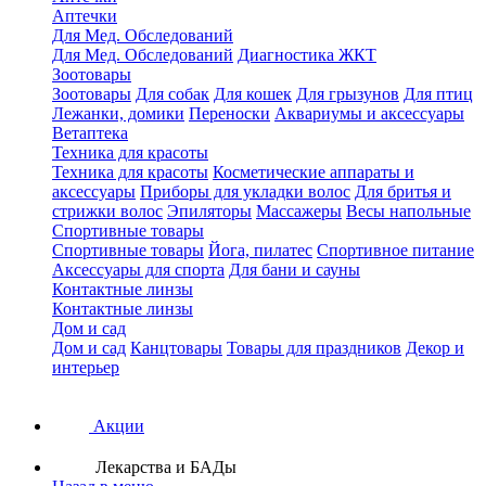
Аптечки
Для Мед. Обследований
Для Мед. Обследований
Диагностика ЖКТ
Зоотовары
Зоотовары
Для собак
Для кошек
Для грызунов
Для птиц
Лежанки, домики
Переноски
Аквариумы и аксессуары
Ветаптека
Техника для красоты
Техника для красоты
Косметические аппараты и
аксессуары
Приборы для укладки волос
Для бритья и
стрижки волос
Эпиляторы
Массажеры
Весы напольные
Спортивные товары
Спортивные товары
Йога, пилатес
Спортивное питание
Аксессуары для спорта
Для бани и сауны
Контактные линзы
Контактные линзы
Дом и сад
Дом и сад
Канцтовары
Товары для праздников
Декор и
интерьер
Акции
Лекарства и БАДы