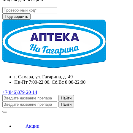
г. Самара, ул. Гагарина, д. 49
Пн-Пт 7:00-22:00, Сб,Вс 8:00-22:00
+7(846)379-20-14
Найти
Найти
Акции