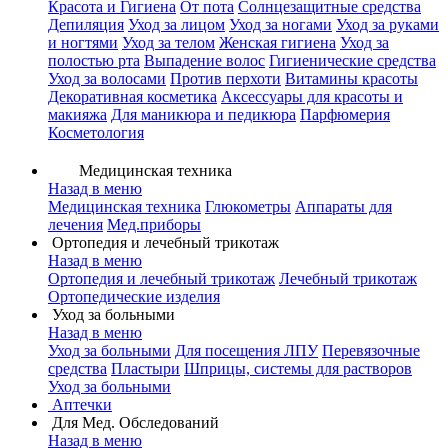
Красота и Гигиена
От пота
Солнцезащитные средства
Депиляция
Уход за лицом
Уход за ногами
Уход за руками
и ногтями
Уход за телом
Женская гигиена
Уход за
полостью рта
Выпадение волос
Гигиенические средства
Уход за волосами
Против перхоти
Витамины красоты
Декоративная косметика
Аксессуары для красоты и
макияжа
Для маникюра и педикюра
Парфюмерия
Косметология
Медицинская техника
Назад в меню
Медицинская техника
Глюкометры
Аппараты для
лечения
Мед.приборы
Ортопедия и лечебный трикотаж
Назад в меню
Ортопедия и лечебный трикотаж
Лечебный трикотаж
Ортопедические изделия
Уход за больными
Назад в меню
Уход за больными
Для посещения ЛПУ
Перевязочные
средства
Пластыри
Шприцы, системы для растворов
Уход за больными
Аптечки
Для Мед. Обследований
Назад в меню