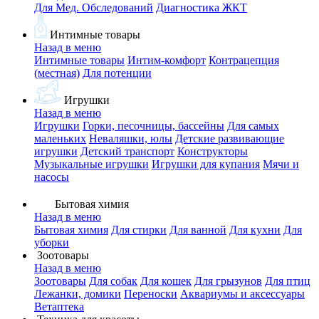
Для Мед. Обследований
Диагностика ЖКТ
Интимные товары
Назад в меню
Интимные товары
Интим-комфорт
Контрацепция
(местная)
Для потенции
Игрушки
Назад в меню
Игрушки
Горки, песочницы, бассейны
Для самых
маленьких
Неваляшки, юлы
Детские развивающие
игрушки
Детский транспорт
Конструкторы
Музыкальные игрушки
Игрушки для купания
Мячи и
насосы
Бытовая химия
Назад в меню
Бытовая химия
Для стирки
Для ванной
Для кухни
Для
уборки
Зоотовары
Назад в меню
Зоотовары
Для собак
Для кошек
Для грызунов
Для птиц
Лежанки, домики
Переноски
Аквариумы и аксессуары
Ветаптека