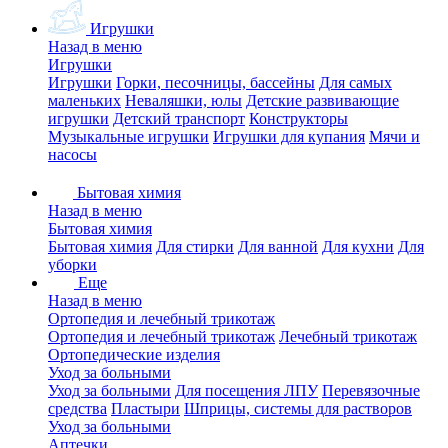
Игрушки
Назад в меню
Игрушки
Игрушки
Горки, песочницы, бассейны
Для самых
маленьких
Неваляшки, юлы
Детские развивающие
игрушки
Детский транспорт
Конструкторы
Музыкальные игрушки
Игрушки для купания
Мячи и
насосы
Бытовая химия
Назад в меню
Бытовая химия
Бытовая химия
Для стирки
Для ванной
Для кухни
Для
уборки
Еще
Назад в меню
Ортопедия и лечебный трикотаж
Ортопедия и лечебный трикотаж
Лечебный трикотаж
Ортопедические изделия
Уход за больными
Уход за больными
Для посещения ЛПУ
Перевязочные
средства
Пластыри
Шприцы, системы для растворов
Уход за больными
Аптечки