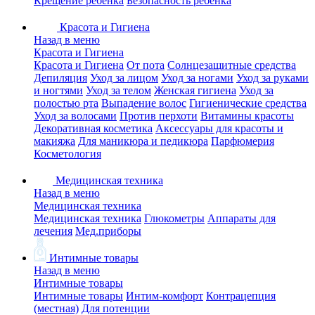
Крещение ребенка
Безопасность ребенка
Красота и Гигиена
Назад в меню
Красота и Гигиена
Красота и Гигиена
От пота
Солнцезащитные средства
Депиляция
Уход за лицом
Уход за ногами
Уход за руками
и ногтями
Уход за телом
Женская гигиена
Уход за
полостью рта
Выпадение волос
Гигиенические средства
Уход за волосами
Против перхоти
Витамины красоты
Декоративная косметика
Аксессуары для красоты и
макияжа
Для маникюра и педикюра
Парфюмерия
Косметология
Медицинская техника
Назад в меню
Медицинская техника
Медицинская техника
Глюкометры
Аппараты для
лечения
Мед.приборы
Интимные товары
Назад в меню
Интимные товары
Интимные товары
Интим-комфорт
Контрацепция
(местная)
Для потенции