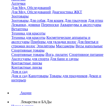
Аптечки
Для Мед. Обследований
Для Мед. Обследований
Диагностика ЖКТ
Зоотовары
Зоотовары
Для собак
Для кошек
Для грызунов
Для птиц
Лежанки, домики
Переноски
Аквариумы и аксессуары
Ветаптека
Техника для красоты
Техника для красоты
Косметические аппараты и
аксессуары
Приборы для укладки волос
Для бритья и
стрижки волос
Эпиляторы
Массажеры
Весы напольные
Спортивные товары
Спортивные товары
Йога, пилатес
Спортивное питание
Аксессуары для спорта
Для бани и сауны
Контактные линзы
Контактные линзы
Дом и сад
Дом и сад
Канцтовары
Товары для праздников
Декор и
интерьер
Акции
Лекарства и БАДы