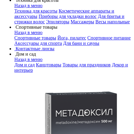
Техника для красоты
Назад в меню
Техника для красоты
Косметические аппараты и
аксессуары
Приборы для укладки волос
Для бритья и
стрижки волос
Эпиляторы
Массажеры
Весы напольные
Спортивные товары
Назад в меню
Спортивные товары
Йога, пилатес
Спортивное питание
Аксессуары для спорта
Для бани и сауны
Контактные линзы
Дом и сад
Назад в меню
Дом и сад
Канцтовары
Товары для праздников
Декор и
интерьер