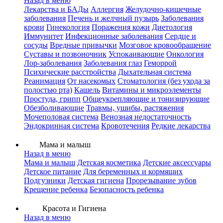
Назад в меню
Лекарства и БАДы
Аллергия
Желудочно-кишечные
заболевания
Печень и желчный пузырь
Заболевания
крови
Гинекология
Поражения кожи
Диетология
Иммунитет
Инфекционные заболевания
Сердце и
сосуды
Вредные привычки
Мозговое кровообращение
Суставы и позвоночник
Успокаивающие
Онкология
Лор-заболевания
Заболевания глаз
Геморрой
Психические расстройства
Дыхательная система
Реанимация
От насекомых
Стоматология (без ухода за
полостью рта)
Кашель
Витамины и микроэлементы
Простуда, грипп
Общеукрепляющие и тонизирующие
Обезболивающие
Травмы, ушибы, растяжения
Мочеполовая система
Венозная недостаточность
Эндокринная система
Кровотечения
Редкие лекарства
Мама и малыш
Назад в меню
Мама и малыш
Детская косметика
Детские аксессуары
Детское питание
Для беременных и кормящих
Подгузники
Детская гигиена
Прорезывание зубов
Крещение ребенка
Безопасность ребенка
Красота и Гигиена
Назад в меню