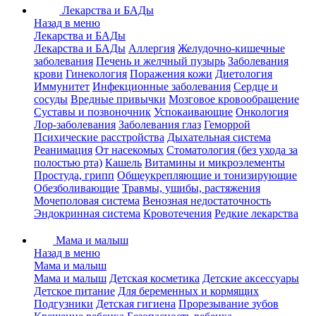
Лекарства и БАДы
Назад в меню
Лекарства и БАДы
Лекарства и БАДы
Аллергия
Желудочно-кишечные
заболевания
Печень и желчный пузырь
Заболевания
крови
Гинекология
Поражения кожи
Диетология
Иммунитет
Инфекционные заболевания
Сердце и
сосуды
Вредные привычки
Мозговое кровообращение
Суставы и позвоночник
Успокаивающие
Онкология
Лор-заболевания
Заболевания глаз
Геморрой
Психические расстройства
Дыхательная система
Реанимация
От насекомых
Стоматология (без ухода за
полостью рта)
Кашель
Витамины и микроэлементы
Простуда, грипп
Общеукрепляющие и тонизирующие
Обезболивающие
Травмы, ушибы, растяжения
Мочеполовая система
Венозная недостаточность
Эндокринная система
Кровотечения
Редкие лекарства
Мама и малыш
Назад в меню
Мама и малыш
Мама и малыш
Детская косметика
Детские аксессуары
Детское питание
Для беременных и кормящих
Подгузники
Детская гигиена
Прорезывание зубов