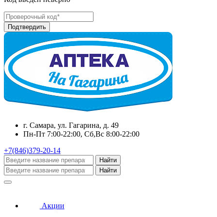
г. Самара, ул. Гагарина, д. 49
Пн-Пт 7:00-22:00, Сб,Вс 8:00-22:00
+7(846)379-20-14
Найти
Найти
Акции