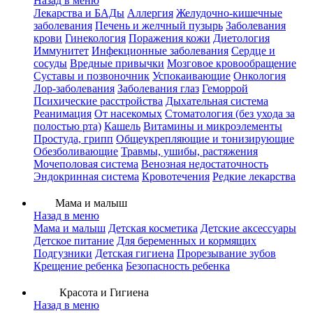
Назад в меню
Лекарства и БАДы
Аллергия
Желудочно-кишечные
заболевания
Печень и желчный пузырь
Заболевания
крови
Гинекология
Поражения кожи
Диетология
Иммунитет
Инфекционные заболевания
Сердце и
сосуды
Вредные привычки
Мозговое кровообращение
Суставы и позвоночник
Успокаивающие
Онкология
Лор-заболевания
Заболевания глаз
Геморрой
Психические расстройства
Дыхательная система
Реанимация
От насекомых
Стоматология (без ухода за
полостью рта)
Кашель
Витамины и микроэлементы
Простуда, грипп
Общеукрепляющие и тонизирующие
Обезболивающие
Травмы, ушибы, растяжения
Мочеполовая система
Венозная недостаточность
Эндокринная система
Кровотечения
Редкие лекарства
Мама и малыш
Назад в меню
Мама и малыш
Детская косметика
Детские аксессуары
Детское питание
Для беременных и кормящих
Подгузники
Детская гигиена
Прорезывание зубов
Крещение ребенка
Безопасность ребенка
Красота и Гигиена
Назад в меню