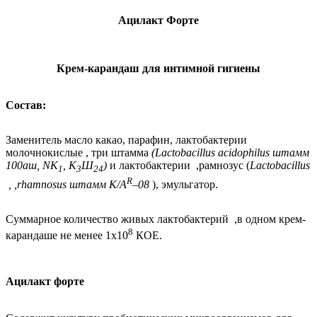
Ацилакт Форте
Крем-карандаш для интимной гигиены
Состав:
Заменитель масло какао, парафин, лактобактерии
молочнокислые , три штамма
(Lactobacillus acidophilus штамм
100аш, NK
, К
Ш
)
и лактобактерии
,
рамнозус (
Lactobacillus
1
3
24
R
,
,
rhamnosus
штамм
К/А
–08
), эмульгатор.
Суммарное количество живых лактобактерий
,
в одном крем-
8
карандаше не менее 1х10
КОЕ.
Ацилакт форте