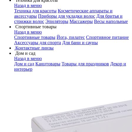
Техника для красоты
Назад в меню
Техника для красоты
Косметические аппараты и
аксессуары
Приборы для укладки волос
Для бритья и
стрижки волос
Эпиляторы
Массажеры
Весы напольные
Спортивные товары
Назад в меню
Спортивные товары
Йога, пилатес
Спортивное питание
Аксессуары для спорта
Для бани и сауны
Контактные линзы
Дом и сад
Назад в меню
Дом и сад
Канцтовары
Товары для праздников
Декор и
интерьер