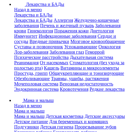
Лекарства и БАДы
Назад в меню
Лекарства и БАДы
Лекарства и БАДы
Аллергия
Желудочно-кишечные
заболевания
Печень и желчный пузырь
Заболевания
крови
Гинекология
Поражения кожи
Диетология
Иммунитет
Инфекционные заболевания
Сердце и
сосуды
Вредные привычки
Мозговое кровообращение
Суставы и позвоночник
Успокаивающие
Онкология
Лор-заболевания
Заболевания глаз
Геморрой
Психические расстройства
Дыхательная система
Реанимация
От насекомых
Стоматология (без ухода за
полостью рта)
Кашель
Витамины и микроэлементы
Простуда, грипп
Общеукрепляющие и тонизирующие
Обезболивающие
Травмы, ушибы, растяжения
Мочеполовая система
Венозная недостаточность
Эндокринная система
Кровотечения
Редкие лекарства
Мама и малыш
Назад в меню
Мама и малыш
Мама и малыш
Детская косметика
Детские аксессуары
Детское питание
Для беременных и кормящих
Подгузники
Детская гигиена
Прорезывание зубов