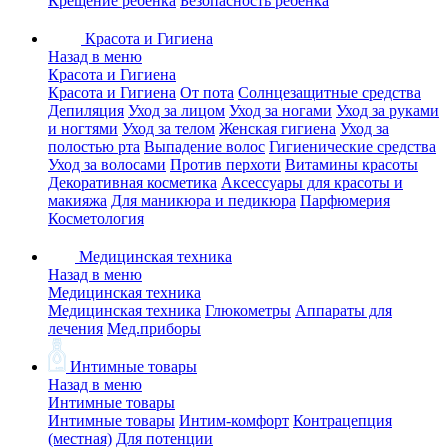
Крещение ребенка
Безопасность ребенка
Красота и Гигиена
Назад в меню
Красота и Гигиена
Красота и Гигиена
От пота
Солнцезащитные средства
Депиляция
Уход за лицом
Уход за ногами
Уход за руками
и ногтями
Уход за телом
Женская гигиена
Уход за
полостью рта
Выпадение волос
Гигиенические средства
Уход за волосами
Против перхоти
Витамины красоты
Декоративная косметика
Аксессуары для красоты и
макияжа
Для маникюра и педикюра
Парфюмерия
Косметология
Медицинская техника
Назад в меню
Медицинская техника
Медицинская техника
Глюкометры
Аппараты для
лечения
Мед.приборы
Интимные товары
Назад в меню
Интимные товары
Интимные товары
Интим-комфорт
Контрацепция
(местная)
Для потенции