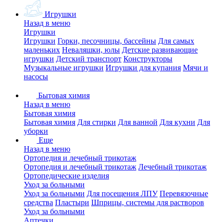
Игрушки
Назад в меню
Игрушки
Игрушки
Горки, песочницы, бассейны
Для самых
маленьких
Неваляшки, юлы
Детские развивающие
игрушки
Детский транспорт
Конструкторы
Музыкальные игрушки
Игрушки для купания
Мячи и
насосы
Бытовая химия
Назад в меню
Бытовая химия
Бытовая химия
Для стирки
Для ванной
Для кухни
Для
уборки
Еще
Назад в меню
Ортопедия и лечебный трикотаж
Ортопедия и лечебный трикотаж
Лечебный трикотаж
Ортопедические изделия
Уход за больными
Уход за больными
Для посещения ЛПУ
Перевязочные
средства
Пластыри
Шприцы, системы для растворов
Уход за больными
Аптечки