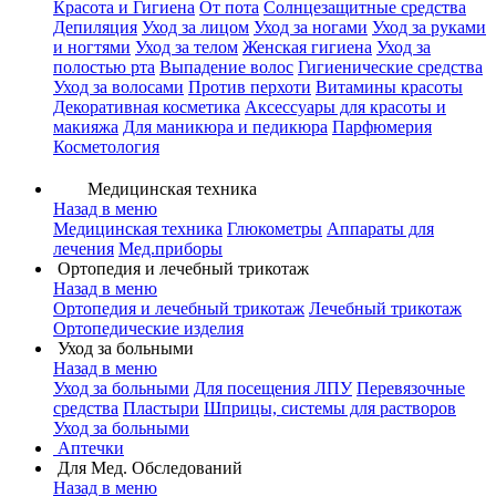
Красота и Гигиена
От пота
Солнцезащитные средства
Депиляция
Уход за лицом
Уход за ногами
Уход за руками
и ногтями
Уход за телом
Женская гигиена
Уход за
полостью рта
Выпадение волос
Гигиенические средства
Уход за волосами
Против перхоти
Витамины красоты
Декоративная косметика
Аксессуары для красоты и
макияжа
Для маникюра и педикюра
Парфюмерия
Косметология
Медицинская техника
Назад в меню
Медицинская техника
Глюкометры
Аппараты для
лечения
Мед.приборы
Ортопедия и лечебный трикотаж
Назад в меню
Ортопедия и лечебный трикотаж
Лечебный трикотаж
Ортопедические изделия
Уход за больными
Назад в меню
Уход за больными
Для посещения ЛПУ
Перевязочные
средства
Пластыри
Шприцы, системы для растворов
Уход за больными
Аптечки
Для Мед. Обследований
Назад в меню