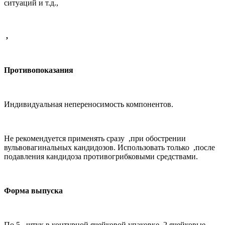
ситуаций и т.д.,
,
Противопоказания
Индивидуальная непереносимость компонентов.
Не рекомендуется применять сразу
,
при обострении
вульвовагинальных кандидозов. Использовать только
,
после
подавления кандидоза противогрибковыми средствами.
Форма выпуска
По 5
,
штук в контурной ячейковой упаковке. 2 ячейковые