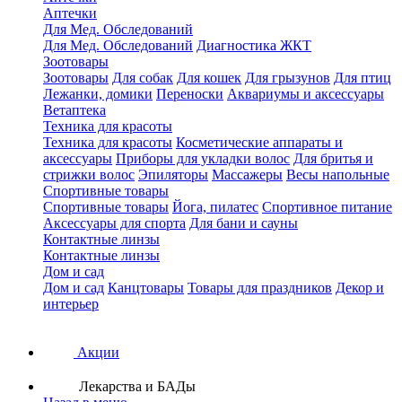
Аптечки
Для Мед. Обследований
Для Мед. Обследований
Диагностика ЖКТ
Зоотовары
Зоотовары
Для собак
Для кошек
Для грызунов
Для птиц
Лежанки, домики
Переноски
Аквариумы и аксессуары
Ветаптека
Техника для красоты
Техника для красоты
Косметические аппараты и
аксессуары
Приборы для укладки волос
Для бритья и
стрижки волос
Эпиляторы
Массажеры
Весы напольные
Спортивные товары
Спортивные товары
Йога, пилатес
Спортивное питание
Аксессуары для спорта
Для бани и сауны
Контактные линзы
Контактные линзы
Дом и сад
Дом и сад
Канцтовары
Товары для праздников
Декор и
интерьер
Акции
Лекарства и БАДы