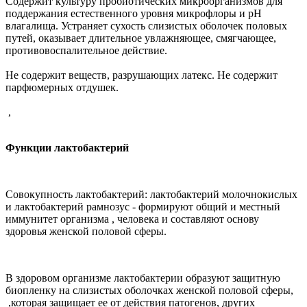
Содержит культуру пробиотических микроорганизмов для
поддержания естественного уровня микрофлоры и
pH
влагалища. Устраняет сухость слизистых оболочек половых
путей, оказывает длительное увлажняющее, смягчающее,
противовоспалительное действие.
Не содержит веществ, разрушающих латекс. Не содержит
парфюмерных отдушек.
,
Функции лактобактерий
Совокупность лактобактерий: лактобактерий молочнокислых
и лактобактерий рамнозус - формируют общий и местный
иммунитет организма
,
человека и составляют основу
здоровья женской половой сферы.
В здоровом организме лактобактерии образуют защитную
биопленку на слизистых оболочках женской половой сферы,
,
которая защищает ее от действия патогенов, других