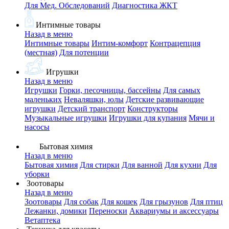
Для Мед. Обследований
Диагностика ЖКТ
Интимные товары
Назад в меню
Интимные товары
Интим-комфорт
Контрацепция
(местная)
Для потенции
Игрушки
Назад в меню
Игрушки
Горки, песочницы, бассейны
Для самых
маленьких
Неваляшки, юлы
Детские развивающие
игрушки
Детский транспорт
Конструкторы
Музыкальные игрушки
Игрушки для купания
Мячи и
насосы
Бытовая химия
Назад в меню
Бытовая химия
Для стирки
Для ванной
Для кухни
Для
уборки
Зоотовары
Назад в меню
Зоотовары
Для собак
Для кошек
Для грызунов
Для птиц
Лежанки, домики
Переноски
Аквариумы и аксессуары
Ветаптека