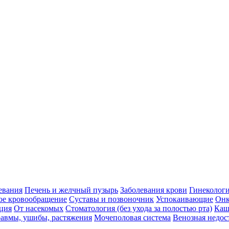
евания
Печень и желчный пузырь
Заболевания крови
Гинеколог
ое кровообращение
Суставы и позвоночник
Успокаивающие
Онк
ция
От насекомых
Стоматология (без ухода за полостью рта)
Каш
авмы, ушибы, растяжения
Мочеполовая система
Венозная недос