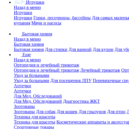
Игрушки
Назад в меню
Игрушки
Игрушки
Горки, песочницы, бассейны
Для самых малень
купания
Мячи и насосы
Бытовая химия
Назад в меню
Бытовая химия
Бытовая химия
Для стирки
Для ванной
Для кухни
Для уб
Еще
Назад в меню
Ортопедия и лечебный трикотаж
Ортопедия и лечебный трикотаж
Лечебный трикотаж
Орт
Уход за больными
Уход за больными
Для посещения ЛПУ
Перевязочные сре
Аптечки
Аптечки
Для Мед. Обследований
Для Мед. Обследований
Диагностика ЖКТ
Зоотовары
Зоотовары
Для собак
Для кошек
Для грызунов
Для птиц
Техника для красоты
Техника для красоты
Косметические аппараты и аксессуа
Спортивные товары