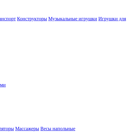
анспорт
Конструкторы
Музыкальные игрушки
Игрушки для
ыми
ляторы
Массажеры
Весы напольные