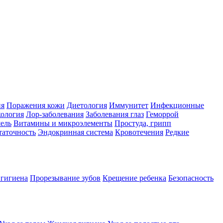
ия
Поражения кожи
Диетология
Иммунитет
Инфекционные
ология
Лор-заболевания
Заболевания глаз
Геморрой
ель
Витамины и микроэлементы
Простуда, грипп
таточность
Эндокринная система
Кровотечения
Редкие
 гигиена
Прорезывание зубов
Крещение ребенка
Безопасность