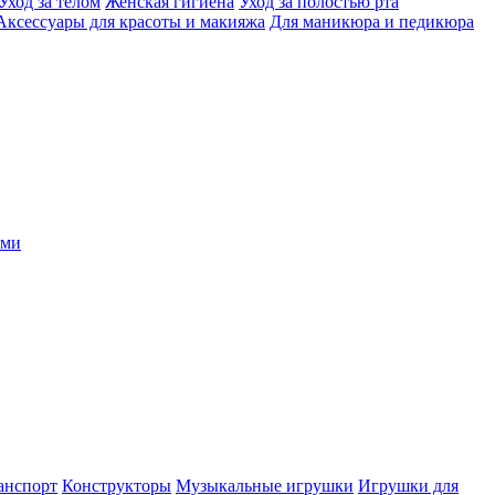
Уход за телом
Женская гигиена
Уход за полостью рта
Аксессуары для красоты и макияжа
Для маникюра и педикюра
ыми
анспорт
Конструкторы
Музыкальные игрушки
Игрушки для