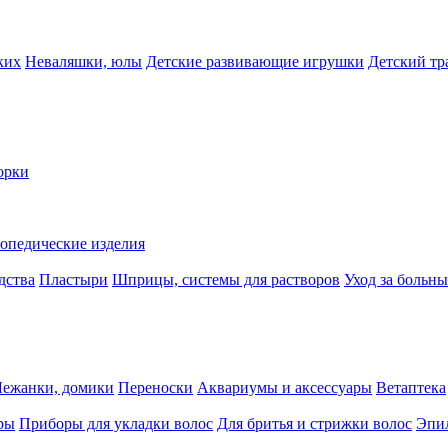
ких
Неваляшки, юлы
Детские развивающие игрушки
Детский тр
орки
опедические изделия
дства
Пластыри
Шприцы, системы для растворов
Уход за больн
Лежанки, домики
Переноски
Аквариумы и аксессуары
Ветаптека
ры
Приборы для укладки волос
Для бритья и стрижки волос
Эпи