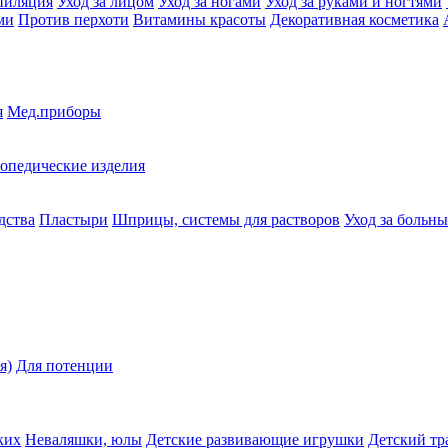
пиляция
Уход за лицом
Уход за ногами
Уход за руками и ногтями
ми
Против перхоти
Витамины красоты
Декоративная косметика
я
Мед.приборы
опедические изделия
дства
Пластыри
Шприцы, системы для растворов
Уход за больн
я)
Для потенции
ких
Неваляшки, юлы
Детские развивающие игрушки
Детский тр