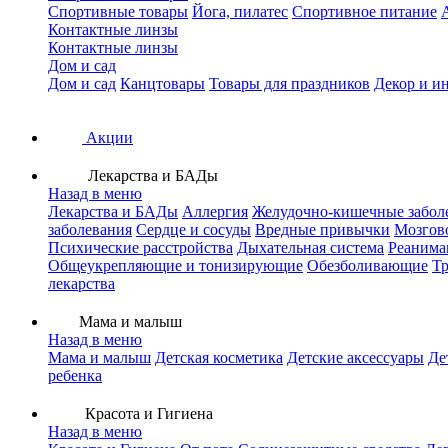
Спортивные товары
Йога, пилатес
Спортивное питание
Контактные линзы
Контактные линзы
Дом и сад
Дом и сад
Канцтовары
Товары для праздников
Декор и и
Акции
Лекарства и БАДы
Назад в меню
Лекарства и БАДы
Аллергия
Желудочно-кишечные забол
заболевания
Сердце и сосуды
Вредные привычки
Мозгов
Психические расстройства
Дыхательная система
Реанима
Общеукрепляющие и тонизирующие
Обезболивающие
Тр
лекарства
Мама и малыш
Назад в меню
Мама и малыш
Детская косметика
Детские аксессуары
Де
ребенка
Красота и Гигиена
Назад в меню