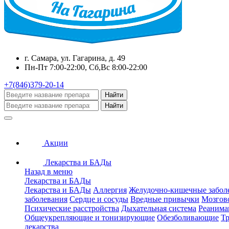
г. Самара, ул. Гагарина, д. 49
Пн-Пт 7:00-22:00, Сб,Вс 8:00-22:00
+7(846)379-20-14
Найти
Найти
Акции
Лекарства и БАДы
Назад в меню
Лекарства и БАДы
Лекарства и БАДы
Аллергия
Желудочно-кишечные забол
заболевания
Сердце и сосуды
Вредные привычки
Мозгов
Психические расстройства
Дыхательная система
Реанима
Общеукрепляющие и тонизирующие
Обезболивающие
Тр
лекарства