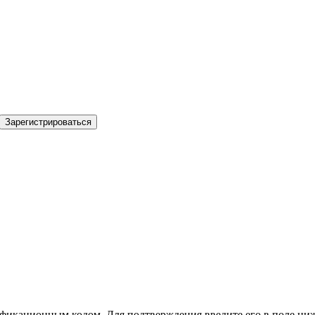
Зарегистрироваться
фикационным кодом. Для подтверждения введите его в поле ниж