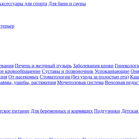
Аксессуары для спорта
Для бани и сауны
нтерьер
евания
Печень и желчный пузырь
Заболевания крови
Гинеколог
ое кровообращение
Суставы и позвоночник
Успокаивающие
Онк
ция
От насекомых
Стоматология (без ухода за полостью рта)
Каш
авмы, ушибы, растяжения
Мочеполовая система
Венозная недос
тское питание
Для беременных и кормящих
Подгузники
Детская