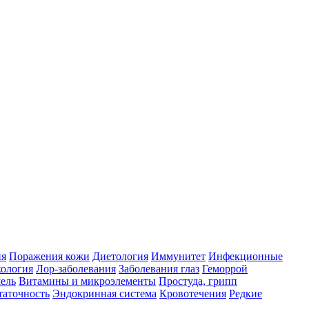
ия
Поражения кожи
Диетология
Иммунитет
Инфекционные
ология
Лор-заболевания
Заболевания глаз
Геморрой
ель
Витамины и микроэлементы
Простуда, грипп
таточность
Эндокринная система
Кровотечения
Редкие