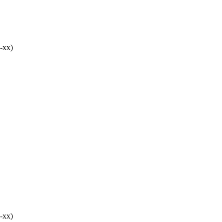
-хх)
-хх)