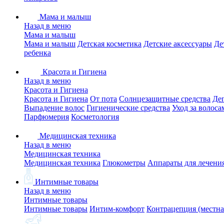
Мама и малыш
Назад в меню
Мама и малыш
Мама и малыш
Детская косметика
Детские аксессуары
Де
ребенка
Красота и Гигиена
Назад в меню
Красота и Гигиена
Красота и Гигиена
От пота
Солнцезащитные средства
Де
Выпадение волос
Гигиенические средства
Уход за волоса
Парфюмерия
Косметология
Медицинская техника
Назад в меню
Медицинская техника
Медицинская техника
Глюкометры
Аппараты для лечени
Интимные товары
Назад в меню
Интимные товары
Интимные товары
Интим-комфорт
Контрацепция (местна