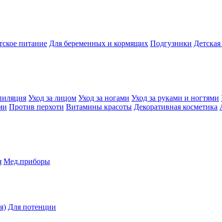
тское питание
Для беременных и кормящих
Подгузники
Детская
пиляция
Уход за лицом
Уход за ногами
Уход за руками и ногтями
ми
Против перхоти
Витамины красоты
Декоративная косметика
я
Мед.приборы
я)
Для потенции