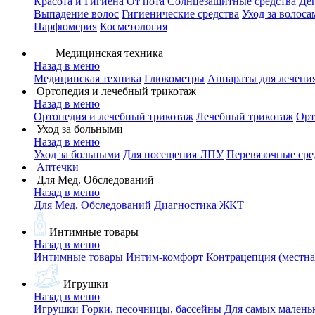
Красота и Гигиена
От пота
Солнцезащитные средства
Де
Выпадение волос
Гигиенические средства
Уход за волоса
Парфюмерия
Косметология
Медицинская техника
Назад в меню
Медицинская техника
Глюкометры
Аппараты для лечени
Ортопедия и лечебный трикотаж
Назад в меню
Ортопедия и лечебный трикотаж
Лечебный трикотаж
Орт
Уход за больными
Назад в меню
Уход за больными
Для посещения ЛПУ
Перевязочные сре
Аптечки
Для Мед. Обследований
Назад в меню
Для Мед. Обследований
Диагностика ЖКТ
Интимные товары
Назад в меню
Интимные товары
Интим-комфорт
Контрацепция (местна
Игрушки
Назад в меню
Игрушки
Горки, песочницы, бассейны
Для самых малень