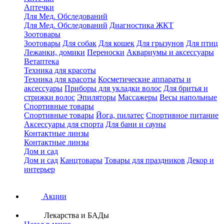
Аптечки
Для Мед. Обследований
Для Мед. Обследований
Диагностика ЖКТ
Зоотовары
Зоотовары
Для собак
Для кошек
Для грызунов
Для птиц
Лежанки, домики
Переноски
Аквариумы и аксессуары
Ветаптека
Техника для красоты
Техника для красоты
Косметические аппараты и
аксессуары
Приборы для укладки волос
Для бритья и
стрижки волос
Эпиляторы
Массажеры
Весы напольные
Спортивные товары
Спортивные товары
Йога, пилатес
Спортивное питание
Аксессуары для спорта
Для бани и сауны
Контактные линзы
Контактные линзы
Дом и сад
Дом и сад
Канцтовары
Товары для праздников
Декор и
интерьер
Акции
Лекарства и БАДы