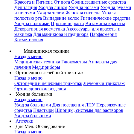
Красота и Гигиена
От пота
Солнцезащитные средства
Депиляция
Уход за лицом
Уход за ногами
Уход за руками
и ногтями
Уход за телом
Женская гигиена
Уход за
полостью рта
Выпадение волос
Гигиенические средства
Уход за волосами
Против перхоти
Витамины красоты
Декоративная косметика
Аксессуары для красоты и
макияжа
Для маникюра и педикюра
Парфюмерия
Косметология
Медицинская техника
Назад в меню
Медицинская техника
Глюкометры
Аппараты для
лечения
Мед.приборы
Ортопедия и лечебный трикотаж
Назад в меню
Ортопедия и лечебный трикотаж
Лечебный трикотаж
Ортопедические изделия
Уход за больными
Назад в меню
Уход за больными
Для посещения ЛПУ
Перевязочные
средства
Пластыри
Шприцы, системы для растворов
Уход за больными
Аптечки
Для Мед. Обследований
Назад в меню