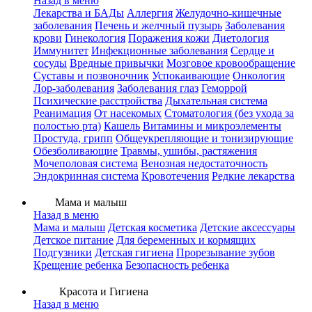
Назад в меню
Лекарства и БАДы
Аллергия
Желудочно-кишечные
заболевания
Печень и желчный пузырь
Заболевания
крови
Гинекология
Поражения кожи
Диетология
Иммунитет
Инфекционные заболевания
Сердце и
сосуды
Вредные привычки
Мозговое кровообращение
Суставы и позвоночник
Успокаивающие
Онкология
Лор-заболевания
Заболевания глаз
Геморрой
Психические расстройства
Дыхательная система
Реанимация
От насекомых
Стоматология (без ухода за
полостью рта)
Кашель
Витамины и микроэлементы
Простуда, грипп
Общеукрепляющие и тонизирующие
Обезболивающие
Травмы, ушибы, растяжения
Мочеполовая система
Венозная недостаточность
Эндокринная система
Кровотечения
Редкие лекарства
Мама и малыш
Назад в меню
Мама и малыш
Детская косметика
Детские аксессуары
Детское питание
Для беременных и кормящих
Подгузники
Детская гигиена
Прорезывание зубов
Крещение ребенка
Безопасность ребенка
Красота и Гигиена
Назад в меню