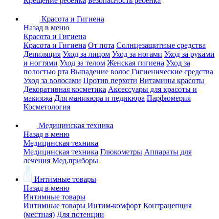
Крещение ребенка
Безопасность ребенка
Красота и Гигиена
Назад в меню
Красота и Гигиена
Красота и Гигиена
От пота
Солнцезащитные средства
Депиляция
Уход за лицом
Уход за ногами
Уход за руками
и ногтями
Уход за телом
Женская гигиена
Уход за
полостью рта
Выпадение волос
Гигиенические средства
Уход за волосами
Против перхоти
Витамины красоты
Декоративная косметика
Аксессуары для красоты и
макияжа
Для маникюра и педикюра
Парфюмерия
Косметология
Медицинская техника
Назад в меню
Медицинская техника
Медицинская техника
Глюкометры
Аппараты для
лечения
Мед.приборы
Интимные товары
Назад в меню
Интимные товары
Интимные товары
Интим-комфорт
Контрацепция
(местная)
Для потенции