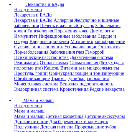
Лекарства и БАДы
Назад в меню
Лекарства и БАДы
Лекарства и БАДы
Аллергия
Желудочно-кишечные
заболевания
Печень и желчный пузырь
Заболевания
крови
Гинекология
Поражения кожи
Диетология
Иммунитет
Инфекционные заболевания
Сердце и
сосуды
Вредные привычки
Мозговое кровообращение
Суставы и позвоночник
Успокаивающие
Онкология
Лор-заболевания
Заболевания глаз
Геморрой
Психические расстройства
Дыхательная система
Реанимация
От насекомых
Стоматология (без ухода за
полостью рта)
Кашель
Витамины и микроэлементы
Простуда, грипп
Общеукрепляющие и тонизирующие
Обезболивающие
Травмы, ушибы, растяжения
Мочеполовая система
Венозная недостаточность
Эндокринная система
Кровотечения
Редкие лекарства
Мама и малыш
Назад в меню
Мама и малыш
Мама и малыш
Детская косметика
Детские аксессуары
Детское питание
Для беременных и кормящих
Подгузники
Детская гигиена
Прорезывание зубов