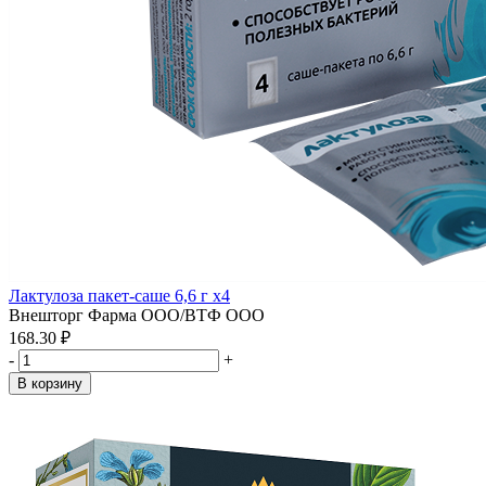
Лактулоза пакет-саше 6,6 г x4
Внешторг Фарма ООО/ВТФ ООО
168.30 ₽
-
+
В корзину