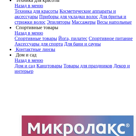
Техника для красоты
Назад в меню
Техника для красоты
Косметические аппараты и
аксессуары
Приборы для укладки волос
Для бритья и
стрижки волос
Эпиляторы
Массажеры
Весы напольные
Спортивные товары
Назад в меню
Спортивные товары
Йога, пилатес
Спортивное питание
Аксессуары для спорта
Для бани и сауны
Контактные линзы
Дом и сад
Назад в меню
Дом и сад
Канцтовары
Товары для праздников
Декор и
интерьер