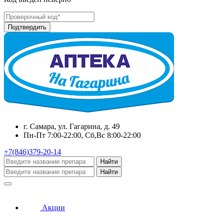
г. Самара, ул. Гагарина, д. 49
Пн-Пт 7:00-22:00, Сб,Вс 8:00-22:00
+7(846)379-20-14
Найти
Найти
Акции