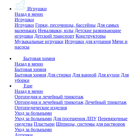
Игрушки
Назад в меню
Игрушки
Игрушки
Горки, песочницы, бассейны
Для самых
маленьких
Неваляшки, юлы
Детские развивающие
игрушки
Детский транспорт
Конструкторы
Музыкальные игрушки
Игрушки для купания
Мячи и
насосы
Бытовая химия
Назад в меню
Бытовая химия
Бытовая химия
Для стирки
Для ванной
Для кухни
Для
уборки
Еще
Назад в меню
Ортопедия и лечебный трикотаж
Ортопедия и лечебный трикотаж
Лечебный трикотаж
Ортопедические изделия
Уход за больными
Уход за больными
Для посещения ЛПУ
Перевязочные
средства
Пластыри
Шприцы, системы для растворов
Уход за больными
Аптечки