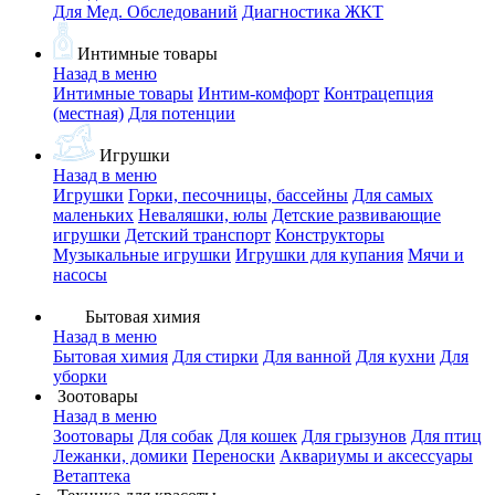
Для Мед. Обследований
Диагностика ЖКТ
Интимные товары
Назад в меню
Интимные товары
Интим-комфорт
Контрацепция
(местная)
Для потенции
Игрушки
Назад в меню
Игрушки
Горки, песочницы, бассейны
Для самых
маленьких
Неваляшки, юлы
Детские развивающие
игрушки
Детский транспорт
Конструкторы
Музыкальные игрушки
Игрушки для купания
Мячи и
насосы
Бытовая химия
Назад в меню
Бытовая химия
Для стирки
Для ванной
Для кухни
Для
уборки
Зоотовары
Назад в меню
Зоотовары
Для собак
Для кошек
Для грызунов
Для птиц
Лежанки, домики
Переноски
Аквариумы и аксессуары
Ветаптека