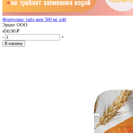
Фортолакс табл жев 500 мг x40
Эрциг ООО
450.90 ₽
-
+
В корзину