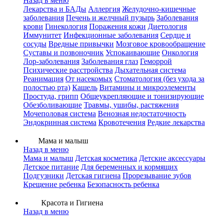
Назад в меню
Лекарства и БАДы
Аллергия
Желудочно-кишечные
заболевания
Печень и желчный пузырь
Заболевания
крови
Гинекология
Поражения кожи
Диетология
Иммунитет
Инфекционные заболевания
Сердце и
сосуды
Вредные привычки
Мозговое кровообращение
Суставы и позвоночник
Успокаивающие
Онкология
Лор-заболевания
Заболевания глаз
Геморрой
Психические расстройства
Дыхательная система
Реанимация
От насекомых
Стоматология (без ухода за
полостью рта)
Кашель
Витамины и микроэлементы
Простуда, грипп
Общеукрепляющие и тонизирующие
Обезболивающие
Травмы, ушибы, растяжения
Мочеполовая система
Венозная недостаточность
Эндокринная система
Кровотечения
Редкие лекарства
Мама и малыш
Назад в меню
Мама и малыш
Детская косметика
Детские аксессуары
Детское питание
Для беременных и кормящих
Подгузники
Детская гигиена
Прорезывание зубов
Крещение ребенка
Безопасность ребенка
Красота и Гигиена
Назад в меню