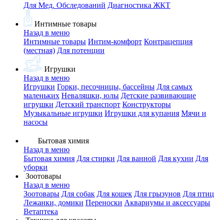
Для Мед. Обследований
Диагностика ЖКТ
Интимные товары
Назад в меню
Интимные товары
Интим-комфорт
Контрацепция
(местная)
Для потенции
Игрушки
Назад в меню
Игрушки
Горки, песочницы, бассейны
Для самых
маленьких
Неваляшки, юлы
Детские развивающие
игрушки
Детский транспорт
Конструкторы
Музыкальные игрушки
Игрушки для купания
Мячи и
насосы
Бытовая химия
Назад в меню
Бытовая химия
Для стирки
Для ванной
Для кухни
Для
уборки
Зоотовары
Назад в меню
Зоотовары
Для собак
Для кошек
Для грызунов
Для птиц
Лежанки, домики
Переноски
Аквариумы и аксессуары
Ветаптека