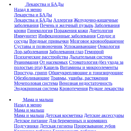
Лекарства и БАДы
Назад в меню
Лекарства и БАДы
Лекарства и БАДы
Аллергия
Желудочно-кишечные
заболевания
Печень и желчный пузырь
Заболевания
крови
Гинекология
Поражения кожи
Диетология
Иммунитет
Инфекционные заболевания
Сердце и
сосуды
Вредные привычки
Мозговое кровообращение
Суставы и позвоночник
Успокаивающие
Онкология
Лор-заболевания
Заболевания глаз
Геморрой
Психические расстройства
Дыхательная система
Реанимация
От насекомых
Стоматология (без ухода за
полостью рта)
Кашель
Витамины и микроэлементы
Простуда, грипп
Общеукрепляющие и тонизирующие
Обезболивающие
Травмы, ушибы, растяжения
Мочеполовая система
Венозная недостаточность
Эндокринная система
Кровотечения
Редкие лекарства
Мама и малыш
Назад в меню
Мама и малыш
Мама и малыш
Детская косметика
Детские аксессуары
Детское питание
Для беременных и кормящих
Подгузники
Детская гигиена
Прорезывание зубов