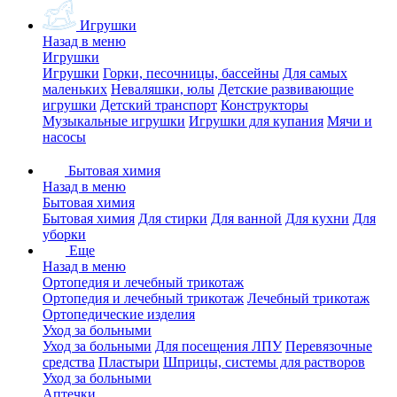
Игрушки
Назад в меню
Игрушки
Игрушки
Горки, песочницы, бассейны
Для самых
маленьких
Неваляшки, юлы
Детские развивающие
игрушки
Детский транспорт
Конструкторы
Музыкальные игрушки
Игрушки для купания
Мячи и
насосы
Бытовая химия
Назад в меню
Бытовая химия
Бытовая химия
Для стирки
Для ванной
Для кухни
Для
уборки
Еще
Назад в меню
Ортопедия и лечебный трикотаж
Ортопедия и лечебный трикотаж
Лечебный трикотаж
Ортопедические изделия
Уход за больными
Уход за больными
Для посещения ЛПУ
Перевязочные
средства
Пластыри
Шприцы, системы для растворов
Уход за больными
Аптечки