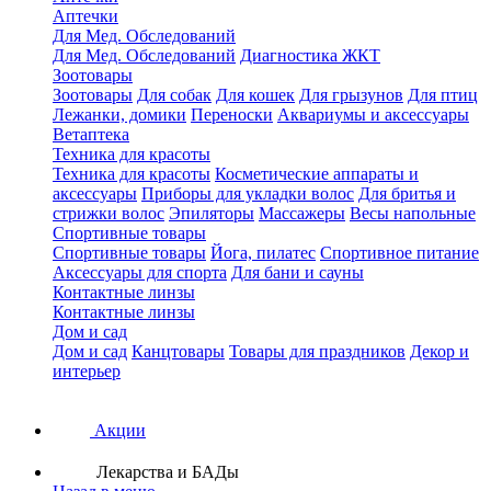
Аптечки
Для Мед. Обследований
Для Мед. Обследований
Диагностика ЖКТ
Зоотовары
Зоотовары
Для собак
Для кошек
Для грызунов
Для птиц
Лежанки, домики
Переноски
Аквариумы и аксессуары
Ветаптека
Техника для красоты
Техника для красоты
Косметические аппараты и
аксессуары
Приборы для укладки волос
Для бритья и
стрижки волос
Эпиляторы
Массажеры
Весы напольные
Спортивные товары
Спортивные товары
Йога, пилатес
Спортивное питание
Аксессуары для спорта
Для бани и сауны
Контактные линзы
Контактные линзы
Дом и сад
Дом и сад
Канцтовары
Товары для праздников
Декор и
интерьер
Акции
Лекарства и БАДы