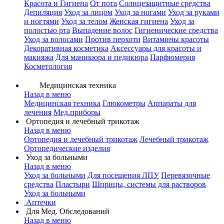
Красота и Гигиена
От пота
Солнцезащитные средства
Депиляция
Уход за лицом
Уход за ногами
Уход за руками
и ногтями
Уход за телом
Женская гигиена
Уход за
полостью рта
Выпадение волос
Гигиенические средства
Уход за волосами
Против перхоти
Витамины красоты
Декоративная косметика
Аксессуары для красоты и
макияжа
Для маникюра и педикюра
Парфюмерия
Косметология
Медицинская техника
Назад в меню
Медицинская техника
Глюкометры
Аппараты для
лечения
Мед.приборы
Ортопедия и лечебный трикотаж
Назад в меню
Ортопедия и лечебный трикотаж
Лечебный трикотаж
Ортопедические изделия
Уход за больными
Назад в меню
Уход за больными
Для посещения ЛПУ
Перевязочные
средства
Пластыри
Шприцы, системы для растворов
Уход за больными
Аптечки
Для Мед. Обследований
Назад в меню