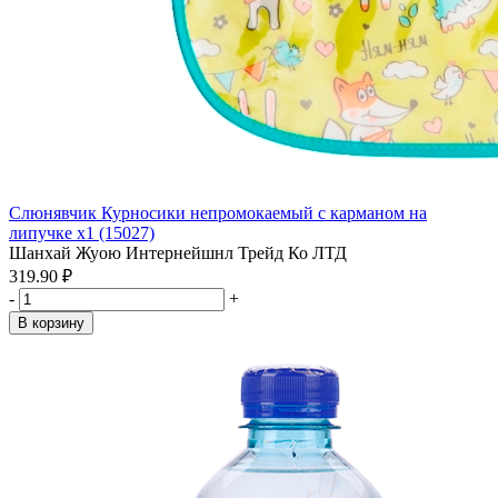
Слюнявчик Курносики непромокаемый с карманом на
липучке x1 (15027)
Шанхай Жуою Интернейшнл Трейд Ко ЛТД
319.90 ₽
-
+
В корзину