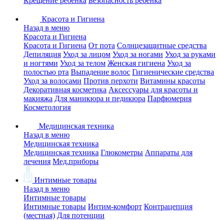
Крещение ребенка
Безопасность ребенка
Красота и Гигиена
Назад в меню
Красота и Гигиена
Красота и Гигиена
От пота
Солнцезащитные средства
Депиляция
Уход за лицом
Уход за ногами
Уход за руками
и ногтями
Уход за телом
Женская гигиена
Уход за
полостью рта
Выпадение волос
Гигиенические средства
Уход за волосами
Против перхоти
Витамины красоты
Декоративная косметика
Аксессуары для красоты и
макияжа
Для маникюра и педикюра
Парфюмерия
Косметология
Медицинская техника
Назад в меню
Медицинская техника
Медицинская техника
Глюкометры
Аппараты для
лечения
Мед.приборы
Интимные товары
Назад в меню
Интимные товары
Интимные товары
Интим-комфорт
Контрацепция
(местная)
Для потенции