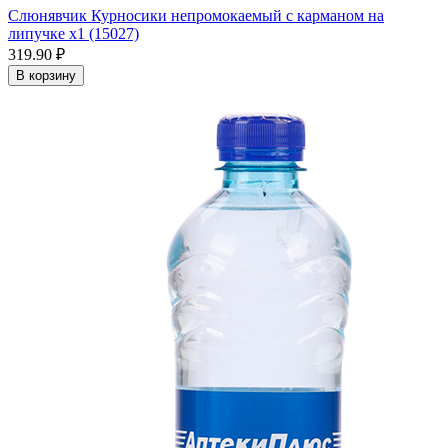
Слюнявчик Курносики непромокаемый с карманом на
липучке x1 (15027)
319.90 ₽
В корзину