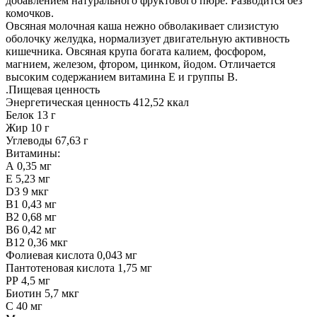
добавлением натурального фруктового пюре. Разводится без
комочков.
Овсяная молочная каша нежно обволакивает слизистую
оболочку желудка, нормализует двигательную активность
кишечника. Овсяная крупа богата калием, фосфором,
магнием, железом, фтором, цинком, йодом. Отличается
высоким содержанием витамина Е и группы В.
.Пищевая ценность
Энергетическая ценность 412,52 ккал
Белок 13 г
Жир 10 г
Углеводы 67,63 г
Витамины:
А 0,35 мг
Е 5,23 мг
D3 9 мкг
В1 0,43 мг
В2 0,68 мг
В6 0,42 мг
В12 0,36 мкг
Фолиевая кислота 0,043 мг
Пантотеновая кислота 1,75 мг
РР 4,5 мг
Биотин 5,7 мкг
С 40 мг