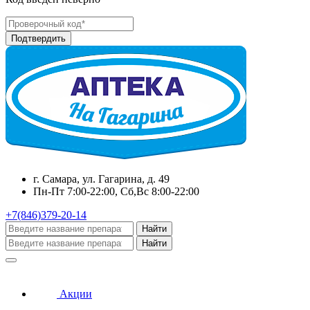
г. Самара, ул. Гагарина, д. 49
Пн-Пт 7:00-22:00, Сб,Вс 8:00-22:00
+7(846)379-20-14
Найти
Найти
Акции