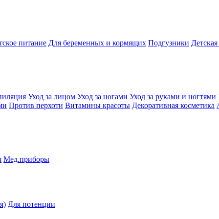
тское питание
Для беременных и кормящих
Подгузники
Детская
пиляция
Уход за лицом
Уход за ногами
Уход за руками и ногтями
ми
Против перхоти
Витамины красоты
Декоративная косметика
я
Мед.приборы
я)
Для потенции