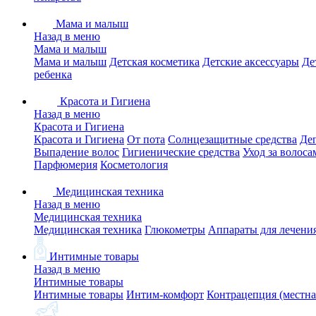
Мама и малыш
Назад в меню
Мама и малыш
Мама и малыш
Детская косметика
Детские аксессуары
Де
ребенка
Красота и Гигиена
Назад в меню
Красота и Гигиена
Красота и Гигиена
От пота
Солнцезащитные средства
Де
Выпадение волос
Гигиенические средства
Уход за волоса
Парфюмерия
Косметология
Медицинская техника
Назад в меню
Медицинская техника
Медицинская техника
Глюкометры
Аппараты для лечени
Интимные товары
Назад в меню
Интимные товары
Интимные товары
Интим-комфорт
Контрацепция (местна