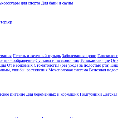
Аксессуары для спорта
Для бани и сауны
нтерьер
евания
Печень и желчный пузырь
Заболевания крови
Гинеколог
ое кровообращение
Суставы и позвоночник
Успокаивающие
Онк
ция
От насекомых
Стоматология (без ухода за полостью рта)
Каш
авмы, ушибы, растяжения
Мочеполовая система
Венозная недос
тское питание
Для беременных и кормящих
Подгузники
Детская