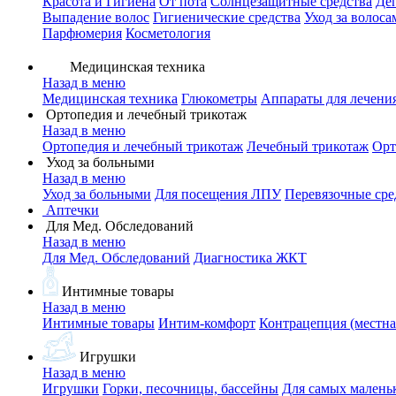
Красота и Гигиена
От пота
Солнцезащитные средства
Де
Выпадение волос
Гигиенические средства
Уход за волоса
Парфюмерия
Косметология
Медицинская техника
Назад в меню
Медицинская техника
Глюкометры
Аппараты для лечени
Ортопедия и лечебный трикотаж
Назад в меню
Ортопедия и лечебный трикотаж
Лечебный трикотаж
Орт
Уход за больными
Назад в меню
Уход за больными
Для посещения ЛПУ
Перевязочные сре
Аптечки
Для Мед. Обследований
Назад в меню
Для Мед. Обследований
Диагностика ЖКТ
Интимные товары
Назад в меню
Интимные товары
Интим-комфорт
Контрацепция (местна
Игрушки
Назад в меню
Игрушки
Горки, песочницы, бассейны
Для самых малень