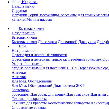
Игрушки
Назад в меню
Игрушки
Игрушки
Горки, песочницы, бассейны
Для самых малень
купания
Мячи и насосы
Бытовая химия
Назад в меню
Бытовая химия
Бытовая химия
Для стирки
Для ванной
Для кухни
Для уб
Еще
Назад в меню
Ортопедия и лечебный трикотаж
Ортопедия и лечебный трикотаж
Лечебный трикотаж
Орт
Уход за больными
Уход за больными
Для посещения ЛПУ
Перевязочные сре
Аптечки
Аптечки
Для Мед. Обследований
Для Мед. Обследований
Диагностика ЖКТ
Зоотовары
Зоотовары
Для собак
Для кошек
Для грызунов
Для птиц
Техника для красоты
Техника для красоты
Косметические аппараты и аксессуа
Спортивные товары