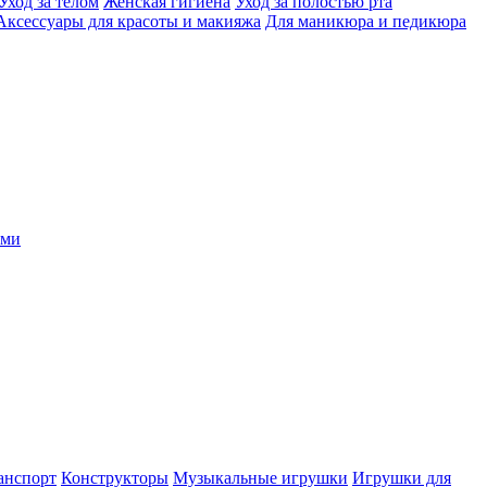
Уход за телом
Женская гигиена
Уход за полостью рта
Аксессуары для красоты и макияжа
Для маникюра и педикюра
ыми
анспорт
Конструкторы
Музыкальные игрушки
Игрушки для