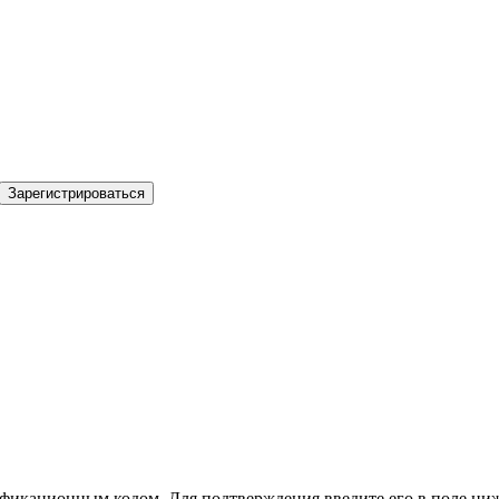
Зарегистрироваться
фикационным кодом. Для подтверждения введите его в поле ниж