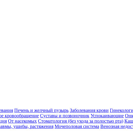
евания
Печень и желчный пузырь
Заболевания крови
Гинеколог
ое кровообращение
Суставы и позвоночник
Успокаивающие
Онк
ция
От насекомых
Стоматология (без ухода за полостью рта)
Каш
авмы, ушибы, растяжения
Мочеполовая система
Венозная недос