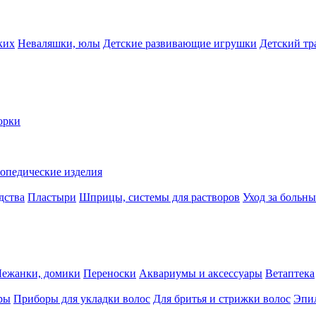
ких
Неваляшки, юлы
Детские развивающие игрушки
Детский тр
орки
опедические изделия
дства
Пластыри
Шприцы, системы для растворов
Уход за больн
Лежанки, домики
Переноски
Аквариумы и аксессуары
Ветаптека
ры
Приборы для укладки волос
Для бритья и стрижки волос
Эпи