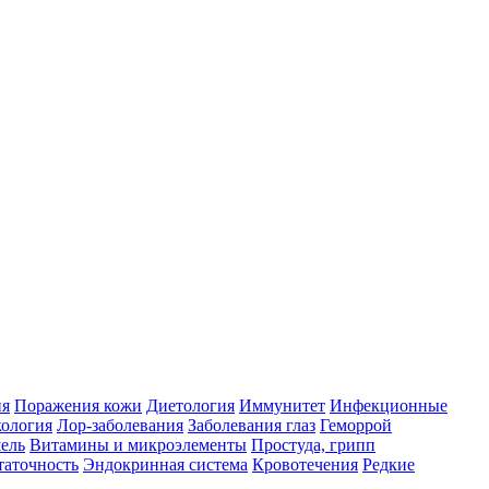
ия
Поражения кожи
Диетология
Иммунитет
Инфекционные
ология
Лор-заболевания
Заболевания глаз
Геморрой
ель
Витамины и микроэлементы
Простуда, грипп
таточность
Эндокринная система
Кровотечения
Редкие