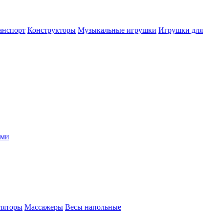
анспорт
Конструкторы
Музыкальные игрушки
Игрушки для
ыми
ляторы
Массажеры
Весы напольные