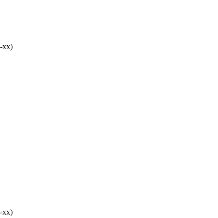
-хх)
-хх)