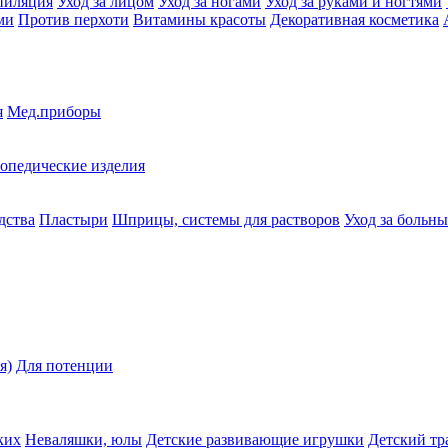
пиляция
Уход за лицом
Уход за ногами
Уход за руками и ногтями
ми
Против перхоти
Витамины красоты
Декоративная косметика
я
Мед.приборы
опедические изделия
дства
Пластыри
Шприцы, системы для растворов
Уход за больн
я)
Для потенции
ких
Неваляшки, юлы
Детские развивающие игрушки
Детский тр