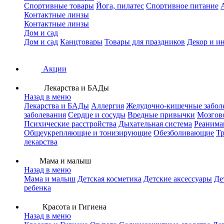
Спортивные товары
Йога, пилатес
Спортивное питание
Контактные линзы
Контактные линзы
Дом и сад
Дом и сад
Канцтовары
Товары для праздников
Декор и и
Акции
Лекарства и БАДы
Назад в меню
Лекарства и БАДы
Аллергия
Желудочно-кишечные забол
заболевания
Сердце и сосуды
Вредные привычки
Мозгов
Психические расстройства
Дыхательная система
Реанима
Общеукрепляющие и тонизирующие
Обезболивающие
Тр
лекарства
Мама и малыш
Назад в меню
Мама и малыш
Детская косметика
Детские аксессуары
Де
ребенка
Красота и Гигиена
Назад в меню