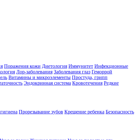
ия
Поражения кожи
Диетология
Иммунитет
Инфекционные
ология
Лор-заболевания
Заболевания глаз
Геморрой
ель
Витамины и микроэлементы
Простуда, грипп
таточность
Эндокринная система
Кровотечения
Редкие
 гигиена
Прорезывание зубов
Крещение ребенка
Безопасность