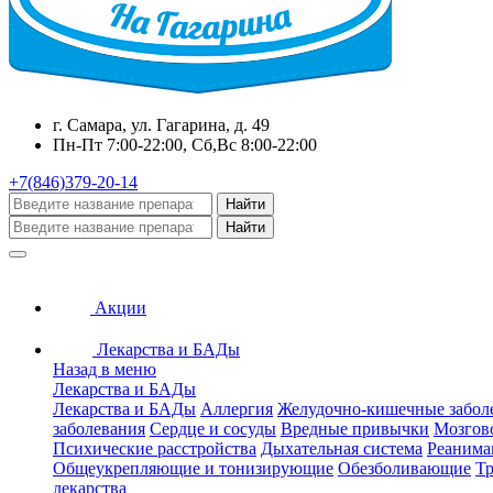
г. Самара, ул. Гагарина, д. 49
Пн-Пт 7:00-22:00, Сб,Вс 8:00-22:00
+7(846)379-20-14
Найти
Найти
Акции
Лекарства и БАДы
Назад в меню
Лекарства и БАДы
Лекарства и БАДы
Аллергия
Желудочно-кишечные забол
заболевания
Сердце и сосуды
Вредные привычки
Мозгов
Психические расстройства
Дыхательная система
Реанима
Общеукрепляющие и тонизирующие
Обезболивающие
Тр
лекарства