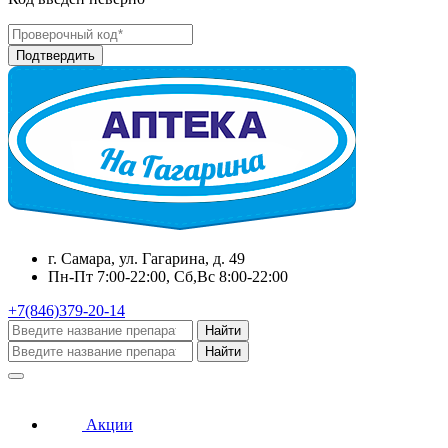
г. Самара, ул. Гагарина, д. 49
Пн-Пт 7:00-22:00, Сб,Вс 8:00-22:00
+7(846)379-20-14
Найти
Найти
Акции