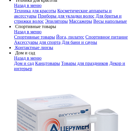
Техника для красоты
Назад в меню
Техника для красоты
Косметические аппараты и
аксессуары
Приборы для укладки волос
Для бритья и
стрижки волос
Эпиляторы
Массажеры
Весы напольные
Спортивные товары
Назад в меню
Спортивные товары
Йога, пилатес
Спортивное питание
Аксессуары для спорта
Для бани и сауны
Контактные линзы
Дом и сад
Назад в меню
Дом и сад
Канцтовары
Товары для праздников
Декор и
интерьер