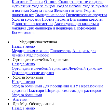
Красота и Гигиена
От пота
Солнцезащитные средства
Депиляция
Уход за лицом
Уход за ногами
Уход за руками
и ногтями
Уход за телом
Женская гигиена
Уход за
полостью рта
Выпадение волос
Гигиенические средства
Уход за волосами
Против перхоти
Витамины красоты
Декоративная косметика
Аксессуары для красоты и
макияжа
Для маникюра и педикюра
Парфюмерия
Косметология
Медицинская техника
Назад в меню
Медицинская техника
Глюкометры
Аппараты для
лечения
Мед.приборы
Ортопедия и лечебный трикотаж
Назад в меню
Ортопедия и лечебный трикотаж
Лечебный трикотаж
Ортопедические изделия
Уход за больными
Назад в меню
Уход за больными
Для посещения ЛПУ
Перевязочные
средства
Пластыри
Шприцы, системы для растворов
Уход за больными
Аптечки
Для Мед. Обследований
Назад в меню