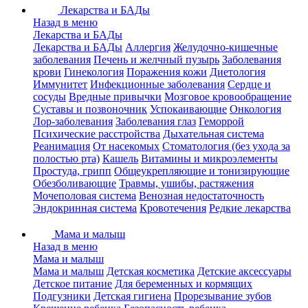
Лекарства и БАДы
Назад в меню
Лекарства и БАДы
Лекарства и БАДы
Аллергия
Желудочно-кишечные
заболевания
Печень и желчный пузырь
Заболевания
крови
Гинекология
Поражения кожи
Диетология
Иммунитет
Инфекционные заболевания
Сердце и
сосуды
Вредные привычки
Мозговое кровообращение
Суставы и позвоночник
Успокаивающие
Онкология
Лор-заболевания
Заболевания глаз
Геморрой
Психические расстройства
Дыхательная система
Реанимация
От насекомых
Стоматология (без ухода за
полостью рта)
Кашель
Витамины и микроэлементы
Простуда, грипп
Общеукрепляющие и тонизирующие
Обезболивающие
Травмы, ушибы, растяжения
Мочеполовая система
Венозная недостаточность
Эндокринная система
Кровотечения
Редкие лекарства
Мама и малыш
Назад в меню
Мама и малыш
Мама и малыш
Детская косметика
Детские аксессуары
Детское питание
Для беременных и кормящих
Подгузники
Детская гигиена
Прорезывание зубов