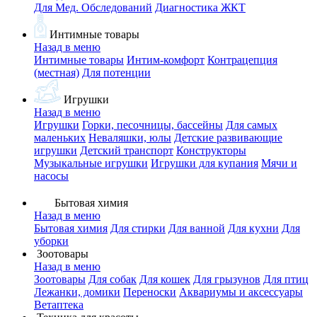
Для Мед. Обследований
Диагностика ЖКТ
Интимные товары
Назад в меню
Интимные товары
Интим-комфорт
Контрацепция
(местная)
Для потенции
Игрушки
Назад в меню
Игрушки
Горки, песочницы, бассейны
Для самых
маленьких
Неваляшки, юлы
Детские развивающие
игрушки
Детский транспорт
Конструкторы
Музыкальные игрушки
Игрушки для купания
Мячи и
насосы
Бытовая химия
Назад в меню
Бытовая химия
Для стирки
Для ванной
Для кухни
Для
уборки
Зоотовары
Назад в меню
Зоотовары
Для собак
Для кошек
Для грызунов
Для птиц
Лежанки, домики
Переноски
Аквариумы и аксессуары
Ветаптека