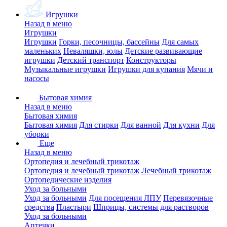
Игрушки
Назад в меню
Игрушки
Игрушки
Горки, песочницы, бассейны
Для самых
маленьких
Неваляшки, юлы
Детские развивающие
игрушки
Детский транспорт
Конструкторы
Музыкальные игрушки
Игрушки для купания
Мячи и
насосы
Бытовая химия
Назад в меню
Бытовая химия
Бытовая химия
Для стирки
Для ванной
Для кухни
Для
уборки
Еще
Назад в меню
Ортопедия и лечебный трикотаж
Ортопедия и лечебный трикотаж
Лечебный трикотаж
Ортопедические изделия
Уход за больными
Уход за больными
Для посещения ЛПУ
Перевязочные
средства
Пластыри
Шприцы, системы для растворов
Уход за больными
Аптечки