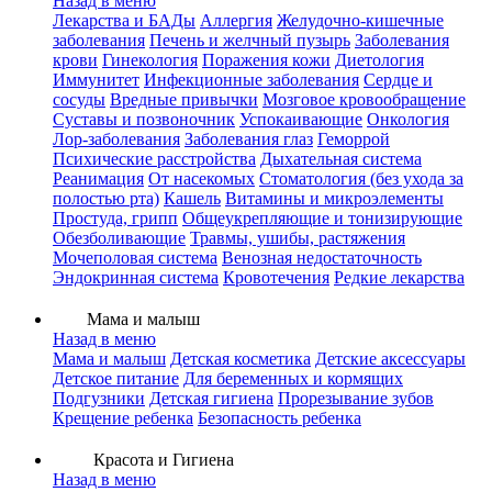
Назад в меню
Лекарства и БАДы
Аллергия
Желудочно-кишечные
заболевания
Печень и желчный пузырь
Заболевания
крови
Гинекология
Поражения кожи
Диетология
Иммунитет
Инфекционные заболевания
Сердце и
сосуды
Вредные привычки
Мозговое кровообращение
Суставы и позвоночник
Успокаивающие
Онкология
Лор-заболевания
Заболевания глаз
Геморрой
Психические расстройства
Дыхательная система
Реанимация
От насекомых
Стоматология (без ухода за
полостью рта)
Кашель
Витамины и микроэлементы
Простуда, грипп
Общеукрепляющие и тонизирующие
Обезболивающие
Травмы, ушибы, растяжения
Мочеполовая система
Венозная недостаточность
Эндокринная система
Кровотечения
Редкие лекарства
Мама и малыш
Назад в меню
Мама и малыш
Детская косметика
Детские аксессуары
Детское питание
Для беременных и кормящих
Подгузники
Детская гигиена
Прорезывание зубов
Крещение ребенка
Безопасность ребенка
Красота и Гигиена
Назад в меню