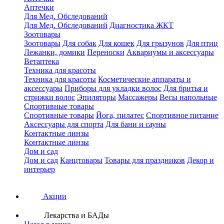
Аптечки
Для Мед. Обследований
Для Мед. Обследований
Диагностика ЖКТ
Зоотовары
Зоотовары
Для собак
Для кошек
Для грызунов
Для птиц
Лежанки, домики
Переноски
Аквариумы и аксессуары
Ветаптека
Техника для красоты
Техника для красоты
Косметические аппараты и
аксессуары
Приборы для укладки волос
Для бритья и
стрижки волос
Эпиляторы
Массажеры
Весы напольные
Спортивные товары
Спортивные товары
Йога, пилатес
Спортивное питание
Аксессуары для спорта
Для бани и сауны
Контактные линзы
Контактные линзы
Дом и сад
Дом и сад
Канцтовары
Товары для праздников
Декор и
интерьер
Акции
Лекарства и БАДы