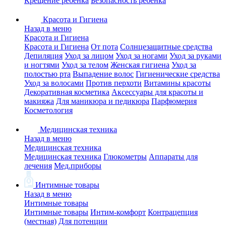
Крещение ребенка
Безопасность ребенка
Красота и Гигиена
Назад в меню
Красота и Гигиена
Красота и Гигиена
От пота
Солнцезащитные средства
Депиляция
Уход за лицом
Уход за ногами
Уход за руками
и ногтями
Уход за телом
Женская гигиена
Уход за
полостью рта
Выпадение волос
Гигиенические средства
Уход за волосами
Против перхоти
Витамины красоты
Декоративная косметика
Аксессуары для красоты и
макияжа
Для маникюра и педикюра
Парфюмерия
Косметология
Медицинская техника
Назад в меню
Медицинская техника
Медицинская техника
Глюкометры
Аппараты для
лечения
Мед.приборы
Интимные товары
Назад в меню
Интимные товары
Интимные товары
Интим-комфорт
Контрацепция
(местная)
Для потенции