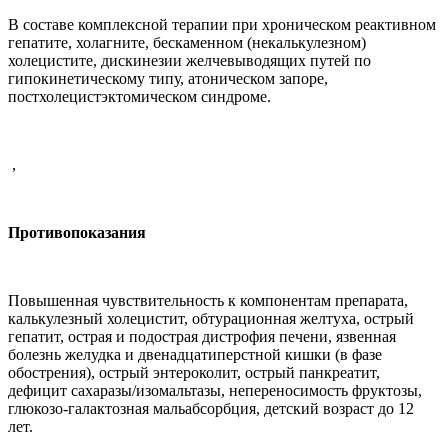
В составе комплексной терапии при хроническом реактивном
гепатите, холагните, бескаменном (некалькулезном)
холецистите, дискинезии желчевыводящих путей по
гипокинетическому типу, атоническом запоре,
постхолецистэктомическом синдроме.
,
Противопоказания
Повышенная чувствительность к компонентам препарата,
калькулезный холецистит, обтурационная желтуха, острый
гепатит, острая и подострая дистрофия печени, язвенная
болезнь желудка и двенадцатиперстной кишки (в фазе
обострения), острый энтероколит, острый панкреатит,
дефицит сахаразы/изомальтазы, непереносимость фруктозы,
глюкозо-галактозная мальабсорбция, детский возраст до 12
лет.