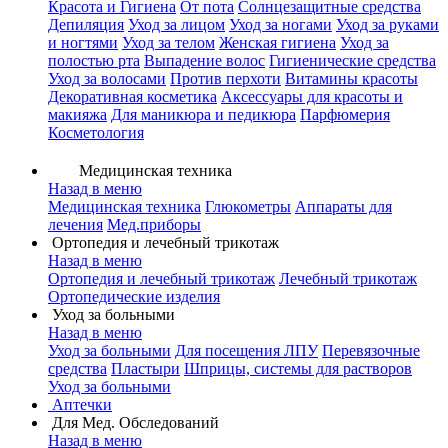
Красота и Гигиена
От пота
Солнцезащитные средства
Депиляция
Уход за лицом
Уход за ногами
Уход за руками
и ногтями
Уход за телом
Женская гигиена
Уход за
полостью рта
Выпадение волос
Гигиенические средства
Уход за волосами
Против перхоти
Витамины красоты
Декоративная косметика
Аксессуары для красоты и
макияжа
Для маникюра и педикюра
Парфюмерия
Косметология
Медицинская техника
Назад в меню
Медицинская техника
Глюкометры
Аппараты для
лечения
Мед.приборы
Ортопедия и лечебный трикотаж
Назад в меню
Ортопедия и лечебный трикотаж
Лечебный трикотаж
Ортопедические изделия
Уход за больными
Назад в меню
Уход за больными
Для посещения ЛПУ
Перевязочные
средства
Пластыри
Шприцы, системы для растворов
Уход за больными
Аптечки
Для Мед. Обследований
Назад в меню