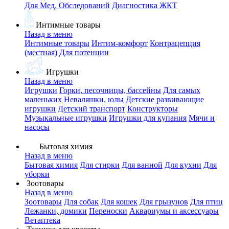
Для Мед. Обследований
Диагностика ЖКТ
Интимные товары
Назад в меню
Интимные товары
Интим-комфорт
Контрацепция
(местная)
Для потенции
Игрушки
Назад в меню
Игрушки
Горки, песочницы, бассейны
Для самых
маленьких
Неваляшки, юлы
Детские развивающие
игрушки
Детский транспорт
Конструкторы
Музыкальные игрушки
Игрушки для купания
Мячи и
насосы
Бытовая химия
Назад в меню
Бытовая химия
Для стирки
Для ванной
Для кухни
Для
уборки
Зоотовары
Назад в меню
Зоотовары
Для собак
Для кошек
Для грызунов
Для птиц
Лежанки, домики
Переноски
Аквариумы и аксессуары
Ветаптека