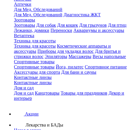
Аптечки
Для Мед. Обследований
Для Мед. Обследований
Диагностика ЖКТ
Зоотовары
Зоотовары
Для собак
Для кошек
Для грызунов
Для птиц
Лежанки, домики
Переноски
Аквариумы и аксессуары
Ветаптека
Техника для красоты
Техника для красоты
Косметические аппараты и
аксессуары
Приборы для укладки волос
Для бритья и
стрижки волос
Эпиляторы
Массажеры
Весы напольные
Спортивные товары
Спортивные товары
Йога, пилатес
Спортивное питание
Аксессуары для спорта
Для бани и сауны
Контактные линзы
Контактные линзы
Дом и сад
Дом и сад
Канцтовары
Товары для праздников
Декор и
интерьер
Акции
Лекарства и БАДы