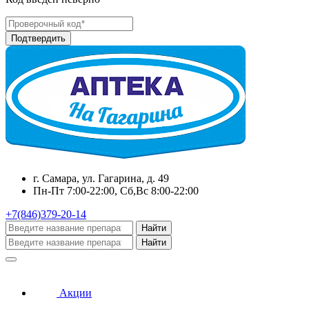
г. Самара, ул. Гагарина, д. 49
Пн-Пт 7:00-22:00, Сб,Вс 8:00-22:00
+7(846)379-20-14
Найти
Найти
Акции