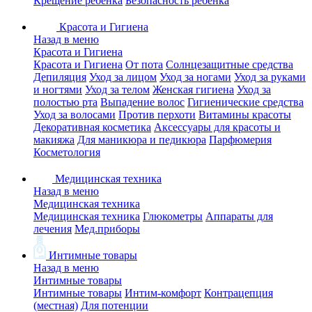
Крещение ребенка
Безопасность ребенка
Красота и Гигиена
Назад в меню
Красота и Гигиена
Красота и Гигиена
От пота
Солнцезащитные средства
Депиляция
Уход за лицом
Уход за ногами
Уход за руками
и ногтями
Уход за телом
Женская гигиена
Уход за
полостью рта
Выпадение волос
Гигиенические средства
Уход за волосами
Против перхоти
Витамины красоты
Декоративная косметика
Аксессуары для красоты и
макияжа
Для маникюра и педикюра
Парфюмерия
Косметология
Медицинская техника
Назад в меню
Медицинская техника
Медицинская техника
Глюкометры
Аппараты для
лечения
Мед.приборы
Интимные товары
Назад в меню
Интимные товары
Интимные товары
Интим-комфорт
Контрацепция
(местная)
Для потенции