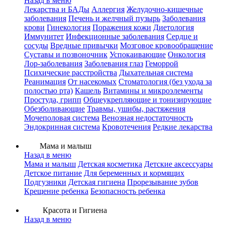
Назад в меню
Лекарства и БАДы
Аллергия
Желудочно-кишечные
заболевания
Печень и желчный пузырь
Заболевания
крови
Гинекология
Поражения кожи
Диетология
Иммунитет
Инфекционные заболевания
Сердце и
сосуды
Вредные привычки
Мозговое кровообращение
Суставы и позвоночник
Успокаивающие
Онкология
Лор-заболевания
Заболевания глаз
Геморрой
Психические расстройства
Дыхательная система
Реанимация
От насекомых
Стоматология (без ухода за
полостью рта)
Кашель
Витамины и микроэлементы
Простуда, грипп
Общеукрепляющие и тонизирующие
Обезболивающие
Травмы, ушибы, растяжения
Мочеполовая система
Венозная недостаточность
Эндокринная система
Кровотечения
Редкие лекарства
Мама и малыш
Назад в меню
Мама и малыш
Детская косметика
Детские аксессуары
Детское питание
Для беременных и кормящих
Подгузники
Детская гигиена
Прорезывание зубов
Крещение ребенка
Безопасность ребенка
Красота и Гигиена
Назад в меню