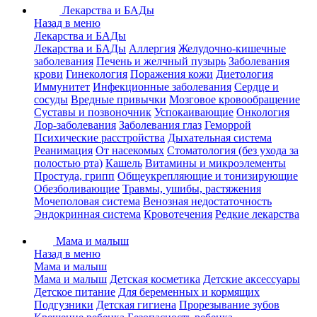
Лекарства и БАДы
Назад в меню
Лекарства и БАДы
Лекарства и БАДы
Аллергия
Желудочно-кишечные
заболевания
Печень и желчный пузырь
Заболевания
крови
Гинекология
Поражения кожи
Диетология
Иммунитет
Инфекционные заболевания
Сердце и
сосуды
Вредные привычки
Мозговое кровообращение
Суставы и позвоночник
Успокаивающие
Онкология
Лор-заболевания
Заболевания глаз
Геморрой
Психические расстройства
Дыхательная система
Реанимация
От насекомых
Стоматология (без ухода за
полостью рта)
Кашель
Витамины и микроэлементы
Простуда, грипп
Общеукрепляющие и тонизирующие
Обезболивающие
Травмы, ушибы, растяжения
Мочеполовая система
Венозная недостаточность
Эндокринная система
Кровотечения
Редкие лекарства
Мама и малыш
Назад в меню
Мама и малыш
Мама и малыш
Детская косметика
Детские аксессуары
Детское питание
Для беременных и кормящих
Подгузники
Детская гигиена
Прорезывание зубов