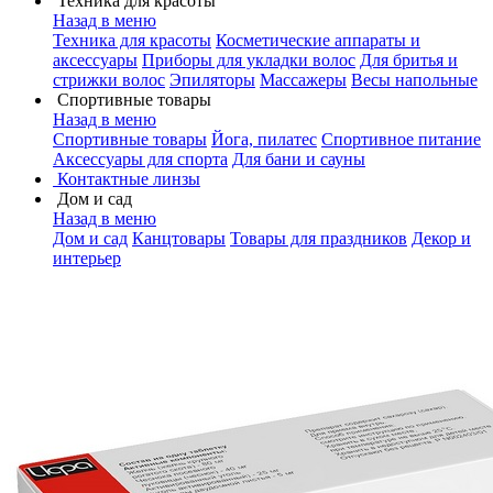
Техника для красоты
Назад в меню
Техника для красоты
Косметические аппараты и
аксессуары
Приборы для укладки волос
Для бритья и
стрижки волос
Эпиляторы
Массажеры
Весы напольные
Спортивные товары
Назад в меню
Спортивные товары
Йога, пилатес
Спортивное питание
Аксессуары для спорта
Для бани и сауны
Контактные линзы
Дом и сад
Назад в меню
Дом и сад
Канцтовары
Товары для праздников
Декор и
интерьер