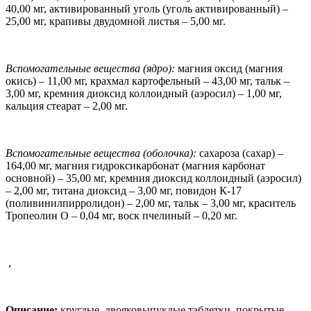
40,00 мг,
активированный уголь (уголь активированный) –
25,00 мг, крапивы двудомной листья – 5,00 мг.
Вспомогательные вещества (ядро):
магния оксид (магния
окись) – 11,00 мг, крахмал картофельный – 43,00 мг, тальк –
3,00 мг, кремния диоксид коллоидный (аэросил) – 1,00 мг,
кальция стеарат – 2,00 мг.
Вспомогательные вещества (оболочка):
сахароза (сахар) –
164,00 мг, магния гидроксикарбонат (магния карбонат
основной) – 35,00 мг, кремния диоксид коллоидный (аэросил)
– 2,00 мг, титана диоксид – 3,00 мг, повидон К-17
(поливинилпирролидон) – 2,00 мг, тальк – 3,00 мг, краситель
Тропеолин О – 0,04 мг, воск пчелиный – 0,20 мг.
,
Описание:
круглые,
двояковыпуклые таблетки, покрытые