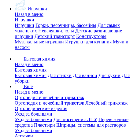
Игрушки
Назад в меню
Игрушки
Игрушки
Горки, песочницы, бассейны
Для самых
маленьких
Неваляшки, юлы
Детские развивающие
игрушки
Детский транспорт
Конструкторы
Музыкальные игрушки
Игрушки для купания
Мячи и
насосы
Бытовая химия
Назад в меню
Бытовая химия
Бытовая химия
Для стирки
Для ванной
Для кухни
Для
уборки
Еще
Назад в меню
Ортопедия и лечебный трикотаж
Ортопедия и лечебный трикотаж
Лечебный трикотаж
Ортопедические изделия
Уход за больными
Уход за больными
Для посещения ЛПУ
Перевязочные
средства
Пластыри
Шприцы, системы для растворов
Уход за больными
Аптечки