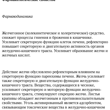
Фармакодинамика
Желчегонное (холекинетическое и холеретическое) средство,
снижает процессы гниения и брожения в кишечнике.
Усиливает секреторную функцию клеток печени, рефлекторно
повышает секреторную и двигательную активность органов
желудочно-кишечного тракта. Усиливает образование желчи и
желчных кислот.
Действие желчи обусловлено рефлекторным влиянием на
секреторную функцию паренхимы печени. Желчь усиливает
также секреторную и двигательную функции желудочно-
кишечного тракта. Вещества, содержащиеся в чесноке,
усиливают секреторную и моторную функции желудочно-
кишечного тракта, стимулируют секрецию желчи. Листья
крапивы обладают желчегонным и противовоспалительным
свойствами. Уголь активированный является адсорбентом,
связывающим токсические вещества в желудочно-кишечном