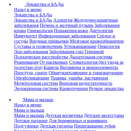
Лекарства и БАДы
Назад в меню
Лекарства и БАДы
Лекарства и БАДы
Аллергия
Желудочно-кишечные
заболевания
Печень и желчный пузырь
Заболевания
крови
Гинекология
Поражения кожи
Диетология
Иммунитет
Инфекционные заболевания
Сердце и
сосуды
Вредные привычки
Мозговое кровообращение
Суставы и позвоночник
Успокаивающие
Онкология
Лор-заболевания
Заболевания глаз
Геморрой
Психические расстройства
Дыхательная система
Реанимация
От насекомых
Стоматология (без ухода за
полостью рта)
Кашель
Витамины и микроэлементы
Простуда, грипп
Общеукрепляющие и тонизирующие
Обезболивающие
Травмы, ушибы, растяжения
Мочеполовая система
Венозная недостаточность
Эндокринная система
Кровотечения
Редкие лекарства
Мама и малыш
Назад в меню
Мама и малыш
Мама и малыш
Детская косметика
Детские аксессуары
Детское питание
Для беременных и кормящих
Подгузники
Детская гигиена
Прорезывание зубов