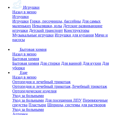
Игрушки
Назад в меню
Игрушки
Игрушки
Горки, песочницы, бассейны
Для самых
маленьких
Неваляшки, юлы
Детские развивающие
игрушки
Детский транспорт
Конструкторы
Музыкальные игрушки
Игрушки для купания
Мячи и
насосы
Бытовая химия
Назад в меню
Бытовая химия
Бытовая химия
Для стирки
Для ванной
Для кухни
Для
уборки
Еще
Назад в меню
Ортопедия и лечебный трикотаж
Ортопедия и лечебный трикотаж
Лечебный трикотаж
Ортопедические изделия
Уход за больными
Уход за больными
Для посещения ЛПУ
Перевязочные
средства
Пластыри
Шприцы, системы для растворов
Уход за больными
Аптечки