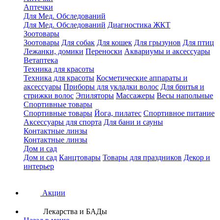
Аптечки
Для Мед. Обследований
Для Мед. Обследований
Диагностика ЖКТ
Зоотовары
Зоотовары
Для собак
Для кошек
Для грызунов
Для птиц
Лежанки, домики
Переноски
Аквариумы и аксессуары
Ветаптека
Техника для красоты
Техника для красоты
Косметические аппараты и
аксессуары
Приборы для укладки волос
Для бритья и
стрижки волос
Эпиляторы
Массажеры
Весы напольные
Спортивные товары
Спортивные товары
Йога, пилатес
Спортивное питание
Аксессуары для спорта
Для бани и сауны
Контактные линзы
Контактные линзы
Дом и сад
Дом и сад
Канцтовары
Товары для праздников
Декор и
интерьер
Акции
Лекарства и БАДы