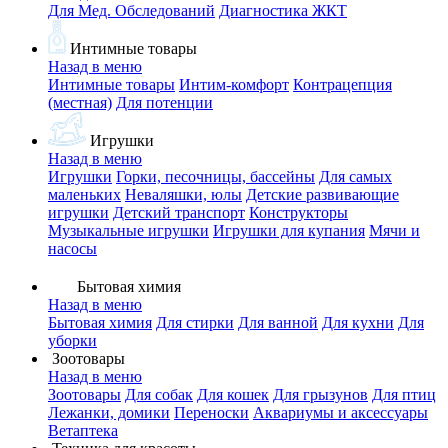
Для Мед. Обследований
Диагностика ЖКТ
Интимные товары
Назад в меню
Интимные товары
Интим-комфорт
Контрацепция
(местная)
Для потенции
Игрушки
Назад в меню
Игрушки
Горки, песочницы, бассейны
Для самых
маленьких
Неваляшки, юлы
Детские развивающие
игрушки
Детский транспорт
Конструкторы
Музыкальные игрушки
Игрушки для купания
Мячи и
насосы
Бытовая химия
Назад в меню
Бытовая химия
Для стирки
Для ванной
Для кухни
Для
уборки
Зоотовары
Назад в меню
Зоотовары
Для собак
Для кошек
Для грызунов
Для птиц
Лежанки, домики
Переноски
Аквариумы и аксессуары
Ветаптека