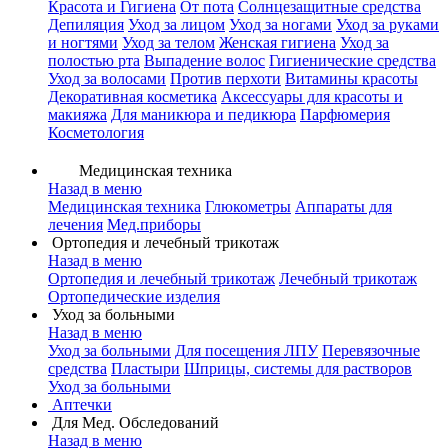
Красота и Гигиена
От пота
Солнцезащитные средства
Депиляция
Уход за лицом
Уход за ногами
Уход за руками
и ногтями
Уход за телом
Женская гигиена
Уход за
полостью рта
Выпадение волос
Гигиенические средства
Уход за волосами
Против перхоти
Витамины красоты
Декоративная косметика
Аксессуары для красоты и
макияжа
Для маникюра и педикюра
Парфюмерия
Косметология
Медицинская техника
Назад в меню
Медицинская техника
Глюкометры
Аппараты для
лечения
Мед.приборы
Ортопедия и лечебный трикотаж
Назад в меню
Ортопедия и лечебный трикотаж
Лечебный трикотаж
Ортопедические изделия
Уход за больными
Назад в меню
Уход за больными
Для посещения ЛПУ
Перевязочные
средства
Пластыри
Шприцы, системы для растворов
Уход за больными
Аптечки
Для Мед. Обследований
Назад в меню