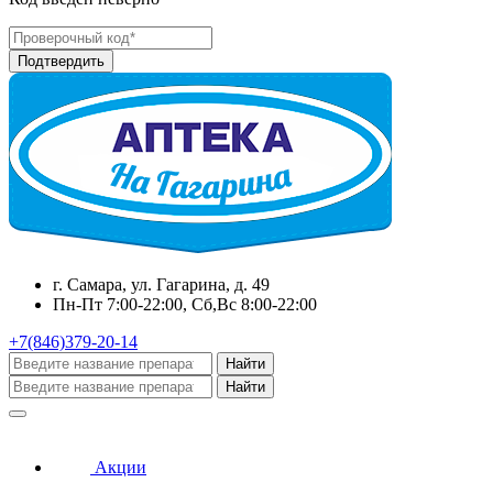
г. Самара, ул. Гагарина, д. 49
Пн-Пт 7:00-22:00, Сб,Вс 8:00-22:00
+7(846)379-20-14
Найти
Найти
Акции