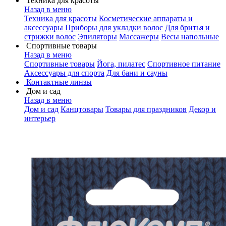
Техника для красоты
Назад в меню
Техника для красоты
Косметические аппараты и
аксессуары
Приборы для укладки волос
Для бритья и
стрижки волос
Эпиляторы
Массажеры
Весы напольные
Спортивные товары
Назад в меню
Спортивные товары
Йога, пилатес
Спортивное питание
Аксессуары для спорта
Для бани и сауны
Контактные линзы
Дом и сад
Назад в меню
Дом и сад
Канцтовары
Товары для праздников
Декор и
интерьер