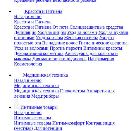
Крещение ребенка
Безопасность ребенка
Красота и Гигиена
Назад в меню
Красота и Гигиена
Красота и Гигиена
От пота
Солнцезащитные средства
Депиляция
Уход за лицом
Уход за ногами
Уход за руками
и ногтями
Уход за телом
Женская гигиена
Уход за
полостью рта
Выпадение волос
Гигиенические средства
Уход за волосами
Против перхоти
Витамины красоты
Декоративная косметика
Аксессуары для красоты и
макияжа
Для маникюра и педикюра
Парфюмерия
Косметология
Медицинская техника
Назад в меню
Медицинская техника
Медицинская техника
Глюкометры
Аппараты для
лечения
Мед.приборы
Интимные товары
Назад в меню
Интимные товары
Интимные товары
Интим-комфорт
Контрацепция
(местная)
Для потенции