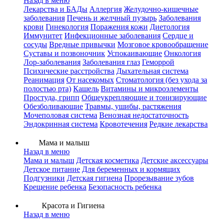
Назад в меню
Лекарства и БАДы
Аллергия
Желудочно-кишечные
заболевания
Печень и желчный пузырь
Заболевания
крови
Гинекология
Поражения кожи
Диетология
Иммунитет
Инфекционные заболевания
Сердце и
сосуды
Вредные привычки
Мозговое кровообращение
Суставы и позвоночник
Успокаивающие
Онкология
Лор-заболевания
Заболевания глаз
Геморрой
Психические расстройства
Дыхательная система
Реанимация
От насекомых
Стоматология (без ухода за
полостью рта)
Кашель
Витамины и микроэлементы
Простуда, грипп
Общеукрепляющие и тонизирующие
Обезболивающие
Травмы, ушибы, растяжения
Мочеполовая система
Венозная недостаточность
Эндокринная система
Кровотечения
Редкие лекарства
Мама и малыш
Назад в меню
Мама и малыш
Детская косметика
Детские аксессуары
Детское питание
Для беременных и кормящих
Подгузники
Детская гигиена
Прорезывание зубов
Крещение ребенка
Безопасность ребенка
Красота и Гигиена
Назад в меню