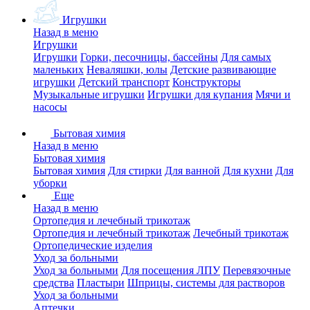
Игрушки
Назад в меню
Игрушки
Игрушки
Горки, песочницы, бассейны
Для самых
маленьких
Неваляшки, юлы
Детские развивающие
игрушки
Детский транспорт
Конструкторы
Музыкальные игрушки
Игрушки для купания
Мячи и
насосы
Бытовая химия
Назад в меню
Бытовая химия
Бытовая химия
Для стирки
Для ванной
Для кухни
Для
уборки
Еще
Назад в меню
Ортопедия и лечебный трикотаж
Ортопедия и лечебный трикотаж
Лечебный трикотаж
Ортопедические изделия
Уход за больными
Уход за больными
Для посещения ЛПУ
Перевязочные
средства
Пластыри
Шприцы, системы для растворов
Уход за больными
Аптечки