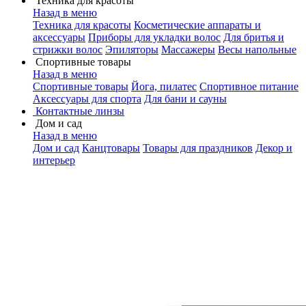
Техника для красоты
Назад в меню
Техника для красоты
Косметические аппараты и
аксессуары
Приборы для укладки волос
Для бритья и
стрижки волос
Эпиляторы
Массажеры
Весы напольные
Спортивные товары
Назад в меню
Спортивные товары
Йога, пилатес
Спортивное питание
Аксессуары для спорта
Для бани и сауны
Контактные линзы
Дом и сад
Назад в меню
Дом и сад
Канцтовары
Товары для праздников
Декор и
интерьер