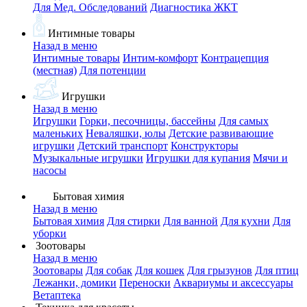
Для Мед. Обследований
Диагностика ЖКТ
Интимные товары
Назад в меню
Интимные товары
Интим-комфорт
Контрацепция
(местная)
Для потенции
Игрушки
Назад в меню
Игрушки
Горки, песочницы, бассейны
Для самых
маленьких
Неваляшки, юлы
Детские развивающие
игрушки
Детский транспорт
Конструкторы
Музыкальные игрушки
Игрушки для купания
Мячи и
насосы
Бытовая химия
Назад в меню
Бытовая химия
Для стирки
Для ванной
Для кухни
Для
уборки
Зоотовары
Назад в меню
Зоотовары
Для собак
Для кошек
Для грызунов
Для птиц
Лежанки, домики
Переноски
Аквариумы и аксессуары
Ветаптека