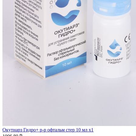
Окутиарз Гидро+ р-р офтальм стер 10 мл x1