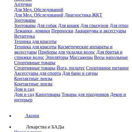
Аптечки
Для Мед. Обследований
Для Мед. Обследований
Диагностика ЖКТ
Зоотовары
Зоотовары
Для собак
Для кошек
Для грызунов
Для птиц
Лежанки, домики
Переноски
Аквариумы и аксессуары
Ветаптека
Техника для красоты
Техника для красоты
Косметические аппараты и
аксессуары
Приборы для укладки волос
Для бритья и
стрижки волос
Эпиляторы
Массажеры
Весы напольные
Спортивные товары
Спортивные товары
Йога, пилатес
Спортивное питание
Аксессуары для спорта
Для бани и сауны
Контактные линзы
Контактные линзы
Дом и сад
Дом и сад
Канцтовары
Товары для праздников
Декор и
интерьер
Акции
Лекарства и БАДы