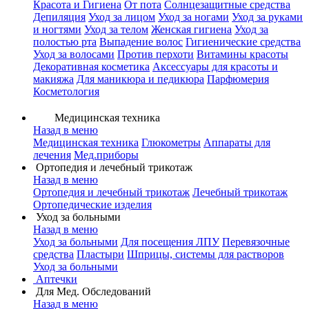
Красота и Гигиена
От пота
Солнцезащитные средства
Депиляция
Уход за лицом
Уход за ногами
Уход за руками
и ногтями
Уход за телом
Женская гигиена
Уход за
полостью рта
Выпадение волос
Гигиенические средства
Уход за волосами
Против перхоти
Витамины красоты
Декоративная косметика
Аксессуары для красоты и
макияжа
Для маникюра и педикюра
Парфюмерия
Косметология
Медицинская техника
Назад в меню
Медицинская техника
Глюкометры
Аппараты для
лечения
Мед.приборы
Ортопедия и лечебный трикотаж
Назад в меню
Ортопедия и лечебный трикотаж
Лечебный трикотаж
Ортопедические изделия
Уход за больными
Назад в меню
Уход за больными
Для посещения ЛПУ
Перевязочные
средства
Пластыри
Шприцы, системы для растворов
Уход за больными
Аптечки
Для Мед. Обследований
Назад в меню