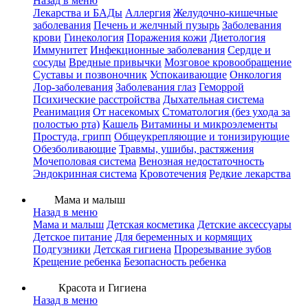
Назад в меню
Лекарства и БАДы
Аллергия
Желудочно-кишечные
заболевания
Печень и желчный пузырь
Заболевания
крови
Гинекология
Поражения кожи
Диетология
Иммунитет
Инфекционные заболевания
Сердце и
сосуды
Вредные привычки
Мозговое кровообращение
Суставы и позвоночник
Успокаивающие
Онкология
Лор-заболевания
Заболевания глаз
Геморрой
Психические расстройства
Дыхательная система
Реанимация
От насекомых
Стоматология (без ухода за
полостью рта)
Кашель
Витамины и микроэлементы
Простуда, грипп
Общеукрепляющие и тонизирующие
Обезболивающие
Травмы, ушибы, растяжения
Мочеполовая система
Венозная недостаточность
Эндокринная система
Кровотечения
Редкие лекарства
Мама и малыш
Назад в меню
Мама и малыш
Детская косметика
Детские аксессуары
Детское питание
Для беременных и кормящих
Подгузники
Детская гигиена
Прорезывание зубов
Крещение ребенка
Безопасность ребенка
Красота и Гигиена
Назад в меню