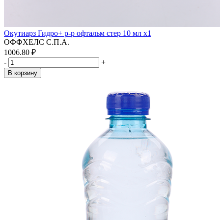
Окутиарз Гидро+ р-р офтальм стер 10 мл x1
ОФФХЕЛС С.П.А.
1006.80 ₽
-
+
В корзину