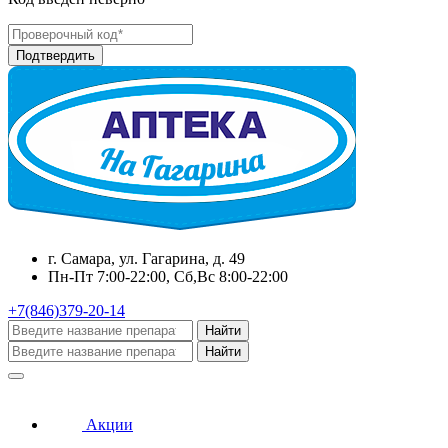
г. Самара, ул. Гагарина, д. 49
Пн-Пт 7:00-22:00, Сб,Вс 8:00-22:00
+7(846)379-20-14
Найти
Найти
Акции