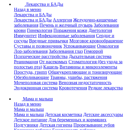
Лекарства и БАДы
Назад в меню
Лекарства и БАДы
Лекарства и БАДы
Аллергия
Желудочно-кишечные
заболевания
Печень и желчный пузырь
Заболевания
крови
Гинекология
Поражения кожи
Диетология
Иммунитет
Инфекционные заболевания
Сердце и
сосуды
Вредные привычки
Мозговое кровообращение
Суставы и позвоночник
Успокаивающие
Онкология
Лор-заболевания
Заболевания глаз
Геморрой
Психические расстройства
Дыхательная система
Реанимация
От насекомых
Стоматология (без ухода за
полостью рта)
Кашель
Витамины и микроэлементы
Простуда, грипп
Общеукрепляющие и тонизирующие
Обезболивающие
Травмы, ушибы, растяжения
Мочеполовая система
Венозная недостаточность
Эндокринная система
Кровотечения
Редкие лекарства
Мама и малыш
Назад в меню
Мама и малыш
Мама и малыш
Детская косметика
Детские аксессуары
Детское питание
Для беременных и кормящих
Подгузники
Детская гигиена
Прорезывание зубов