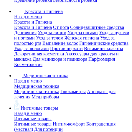
Крещение ребенка
Безопасность ребенка
Красота и Гигиена
Назад в меню
Красота и Гигиена
Красота и Гигиена
От пота
Солнцезащитные средства
Депиляция
Уход за лицом
Уход за ногами
Уход за руками
и ногтями
Уход за телом
Женская гигиена
Уход за
полостью рта
Выпадение волос
Гигиенические средства
Уход за волосами
Против перхоти
Витамины красоты
Декоративная косметика
Аксессуары для красоты и
макияжа
Для маникюра и педикюра
Парфюмерия
Косметология
Медицинская техника
Назад в меню
Медицинская техника
Медицинская техника
Глюкометры
Аппараты для
лечения
Мед.приборы
Интимные товары
Назад в меню
Интимные товары
Интимные товары
Интим-комфорт
Контрацепция
(местная)
Для потенции