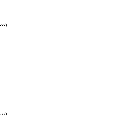
-хх)
-хх)