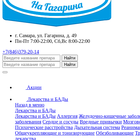
г. Самара, ул. Гагарина, д. 49
Пн-Пт 7:00-22:00, Сб,Вс 8:00-22:00
+7(846)379-20-14
Найти
Найти
Акции
Лекарства и БАДы
Назад в меню
Лекарства и БАДы
Лекарства и БАДы
Аллергия
Желудочно-кишечные забол
заболевания
Сердце и сосуды
Вредные привычки
Мозгов
Психические расстройства
Дыхательная система
Реанима
Общеукрепляющие и тонизирующие
Обезболивающие
Тр
лекарства