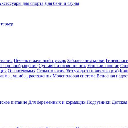
Аксессуары для спорта
Для бани и сауны
нтерьер
евания
Печень и желчный пузырь
Заболевания крови
Гинеколог
ое кровообращение
Суставы и позвоночник
Успокаивающие
Онк
ция
От насекомых
Стоматология (без ухода за полостью рта)
Каш
авмы, ушибы, растяжения
Мочеполовая система
Венозная недос
тское питание
Для беременных и кормящих
Подгузники
Детская