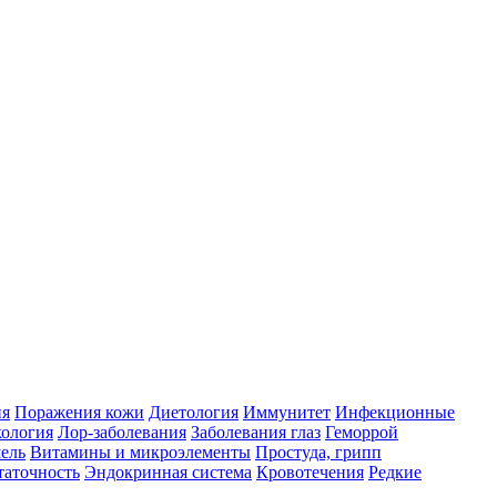
ия
Поражения кожи
Диетология
Иммунитет
Инфекционные
ология
Лор-заболевания
Заболевания глаз
Геморрой
ель
Витамины и микроэлементы
Простуда, грипп
таточность
Эндокринная система
Кровотечения
Редкие