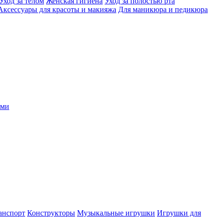
Уход за телом
Женская гигиена
Уход за полостью рта
Аксессуары для красоты и макияжа
Для маникюра и педикюра
ыми
анспорт
Конструкторы
Музыкальные игрушки
Игрушки для