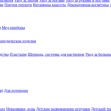
пиляция
Уход за лицом
Уход за ногами
Уход за руками и ногтями
ми
Против перхоти
Витамины красоты
Декоративная косметика
я
Мед.приборы
опедические изделия
дства
Пластыри
Шприцы, системы для растворов
Уход за больн
я)
Для потенции
ких
Неваляшки, юлы
Детские развивающие игрушки
Детский тр