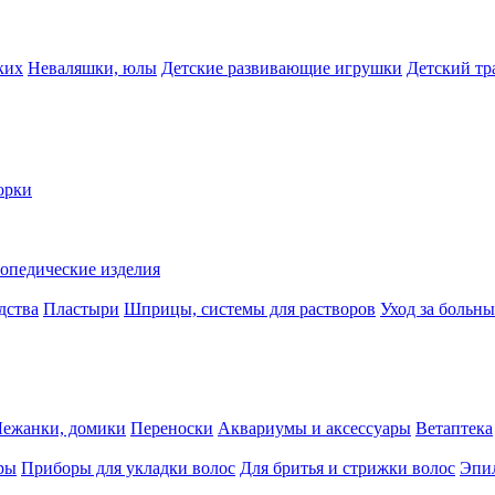
ких
Неваляшки, юлы
Детские развивающие игрушки
Детский тр
орки
опедические изделия
дства
Пластыри
Шприцы, системы для растворов
Уход за больн
Лежанки, домики
Переноски
Аквариумы и аксессуары
Ветаптека
ры
Приборы для укладки волос
Для бритья и стрижки волос
Эпи