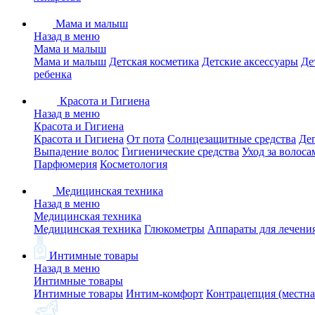
Мама и малыш
Назад в меню
Мама и малыш
Мама и малыш
Детская косметика
Детские аксессуары
Де
ребенка
Красота и Гигиена
Назад в меню
Красота и Гигиена
Красота и Гигиена
От пота
Солнцезащитные средства
Де
Выпадение волос
Гигиенические средства
Уход за волоса
Парфюмерия
Косметология
Медицинская техника
Назад в меню
Медицинская техника
Медицинская техника
Глюкометры
Аппараты для лечени
Интимные товары
Назад в меню
Интимные товары
Интимные товары
Интим-комфорт
Контрацепция (местна