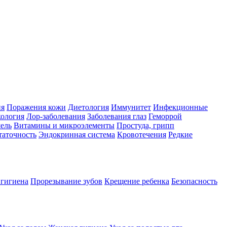
ия
Поражения кожи
Диетология
Иммунитет
Инфекционные
ология
Лор-заболевания
Заболевания глаз
Геморрой
ель
Витамины и микроэлементы
Простуда, грипп
таточность
Эндокринная система
Кровотечения
Редкие
 гигиена
Прорезывание зубов
Крещение ребенка
Безопасность