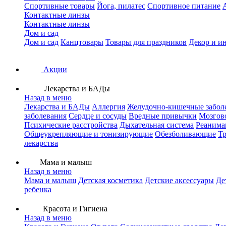
Спортивные товары
Йога, пилатес
Спортивное питание
Контактные линзы
Контактные линзы
Дом и сад
Дом и сад
Канцтовары
Товары для праздников
Декор и и
Акции
Лекарства и БАДы
Назад в меню
Лекарства и БАДы
Аллергия
Желудочно-кишечные забол
заболевания
Сердце и сосуды
Вредные привычки
Мозгов
Психические расстройства
Дыхательная система
Реанима
Общеукрепляющие и тонизирующие
Обезболивающие
Тр
лекарства
Мама и малыш
Назад в меню
Мама и малыш
Детская косметика
Детские аксессуары
Де
ребенка
Красота и Гигиена
Назад в меню