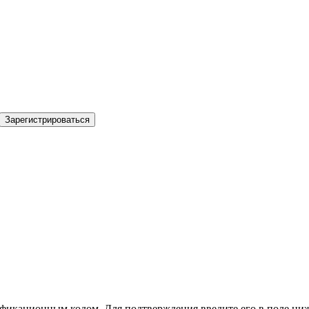
Зарегистрироваться
фикационным кодом. Для подтверждения введите его в поле ниж