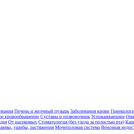
евания
Печень и желчный пузырь
Заболевания крови
Гинеколог
ое кровообращение
Суставы и позвоночник
Успокаивающие
Онк
ция
От насекомых
Стоматология (без ухода за полостью рта)
Каш
авмы, ушибы, растяжения
Мочеполовая система
Венозная недос