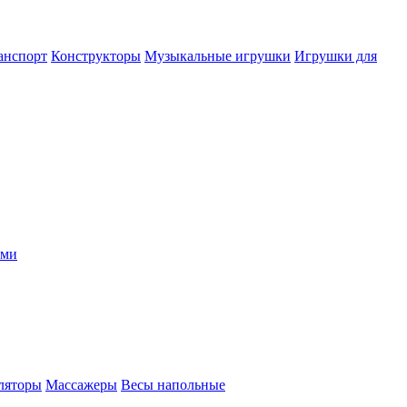
анспорт
Конструкторы
Музыкальные игрушки
Игрушки для
ыми
ляторы
Массажеры
Весы напольные