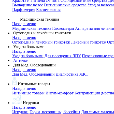
Красота и Гигиена
От пота
Солнцезащитные средства
Де
Выпадение волос
Гигиенические средства
Уход за волоса
Парфюмерия
Косметология
Медицинская техника
Назад в меню
Медицинская техника
Глюкометры
Аппараты для лечени
Ортопедия и лечебный трикотаж
Назад в меню
Ортопедия и лечебный трикотаж
Лечебный трикотаж
Орт
Уход за больными
Назад в меню
Уход за больными
Для посещения ЛПУ
Перевязочные сре
Аптечки
Для Мед. Обследований
Назад в меню
Для Мед. Обследований
Диагностика ЖКТ
Интимные товары
Назад в меню
Интимные товары
Интим-комфорт
Контрацепция (местна
Игрушки
Назад в меню
Игрушки
Горки, песочницы, бассейны
Для самых малень