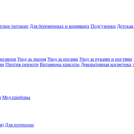
тское питание
Для беременных и кормящих
Подгузники
Детская
пиляция
Уход за лицом
Уход за ногами
Уход за руками и ногтями
ми
Против перхоти
Витамины красоты
Декоративная косметика
я
Мед.приборы
я)
Для потенции