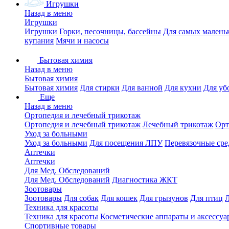
Игрушки
Назад в меню
Игрушки
Игрушки
Горки, песочницы, бассейны
Для самых малень
купания
Мячи и насосы
Бытовая химия
Назад в меню
Бытовая химия
Бытовая химия
Для стирки
Для ванной
Для кухни
Для уб
Еще
Назад в меню
Ортопедия и лечебный трикотаж
Ортопедия и лечебный трикотаж
Лечебный трикотаж
Орт
Уход за больными
Уход за больными
Для посещения ЛПУ
Перевязочные сре
Аптечки
Аптечки
Для Мед. Обследований
Для Мед. Обследований
Диагностика ЖКТ
Зоотовары
Зоотовары
Для собак
Для кошек
Для грызунов
Для птиц
Техника для красоты
Техника для красоты
Косметические аппараты и аксессуа
Спортивные товары