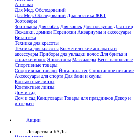
Аптечки
Для Мед. Обследований
Для Мед. Обследований
Диагностика ЖКТ
Зоотовары
Зоотовары
Для собак
Для кошек
Для грызунов
Для птиц
Лежанки, домики
Переноски
Аквариумы и аксессуары
Ветаптека
Техника для красоты
Техника для красоты
Косметические аппараты и
аксессуары
Приборы для укладки волос
Для бритья и
стрижки волос
Эпиляторы
Массажеры
Весы напольные
Спортивные товары
Спортивные товары
Йога, пилатес
Спортивное питание
Аксессуары для спорта
Для бани и сауны
Контактные линзы
Контактные линзы
Дом и сад
Дом и сад
Канцтовары
Товары для праздников
Декор и
интерьер
Акции
Лекарства и БАДы