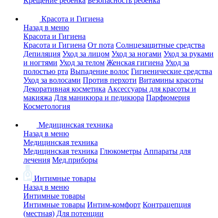
Крещение ребенка
Безопасность ребенка
Красота и Гигиена
Назад в меню
Красота и Гигиена
Красота и Гигиена
От пота
Солнцезащитные средства
Депиляция
Уход за лицом
Уход за ногами
Уход за руками
и ногтями
Уход за телом
Женская гигиена
Уход за
полостью рта
Выпадение волос
Гигиенические средства
Уход за волосами
Против перхоти
Витамины красоты
Декоративная косметика
Аксессуары для красоты и
макияжа
Для маникюра и педикюра
Парфюмерия
Косметология
Медицинская техника
Назад в меню
Медицинская техника
Медицинская техника
Глюкометры
Аппараты для
лечения
Мед.приборы
Интимные товары
Назад в меню
Интимные товары
Интимные товары
Интим-комфорт
Контрацепция
(местная)
Для потенции