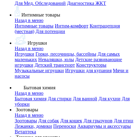
Для Мед. Обследований
Диагностика ЖКТ
Интимные товары
Назад в меню
Интимные товары
Интим-комфорт
Контрацепция
(местная)
Для потенции
Игрушки
Назад в меню
Игрушки
Горки, песочницы, бассейны
Для самых
маленьких
Неваляшки, юлы
Детские развивающие
игрушки
Детский транспорт
Конструкторы
Музыкальные игрушки
Игрушки для купания
Мячи и
насосы
Бытовая химия
Назад в меню
Бытовая химия
Для стирки
Для ванной
Для кухни
Для
уборки
Зоотовары
Назад в меню
Зоотовары
Для собак
Для кошек
Для грызунов
Для птиц
Лежанки, домики
Переноски
Аквариумы и аксессуары
Ветаптека