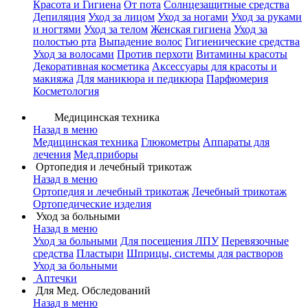
Красота и Гигиена
От пота
Солнцезащитные средства
Депиляция
Уход за лицом
Уход за ногами
Уход за руками
и ногтями
Уход за телом
Женская гигиена
Уход за
полостью рта
Выпадение волос
Гигиенические средства
Уход за волосами
Против перхоти
Витамины красоты
Декоративная косметика
Аксессуары для красоты и
макияжа
Для маникюра и педикюра
Парфюмерия
Косметология
Медицинская техника
Назад в меню
Медицинская техника
Глюкометры
Аппараты для
лечения
Мед.приборы
Ортопедия и лечебный трикотаж
Назад в меню
Ортопедия и лечебный трикотаж
Лечебный трикотаж
Ортопедические изделия
Уход за больными
Назад в меню
Уход за больными
Для посещения ЛПУ
Перевязочные
средства
Пластыри
Шприцы, системы для растворов
Уход за больными
Аптечки
Для Мед. Обследований
Назад в меню