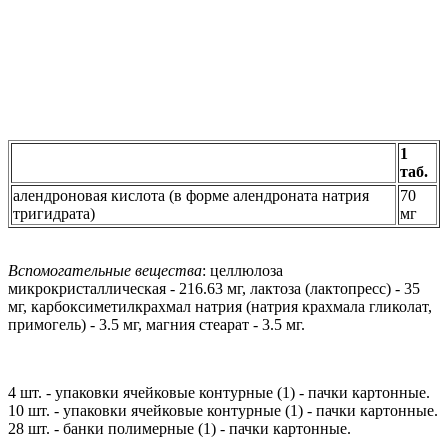
1
таб.
алендроновая кислота (в форме алендроната натрия
70
тригидрата)
мг
Вспомогательные вещества
: целлюлоза
микрокристаллическая - 216.63 мг, лактоза (лактопресс) - 35
мг, карбоксиметилкрахмал натрия (натрия крахмала гликолат,
примогель) - 3.5 мг, магния стеарат - 3.5 мг.
4 шт. - упаковки ячейковые контурные (1) - пачки картонные.
10 шт. - упаковки ячейковые контурные (1) - пачки картонные.
28 шт. - банки полимерные (1) - пачки картонные.