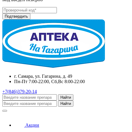
г. Самара, ул. Гагарина, д. 49
Пн-Пт 7:00-22:00, Сб,Вс 8:00-22:00
+7(846)379-20-14
Найти
Найти
Акции