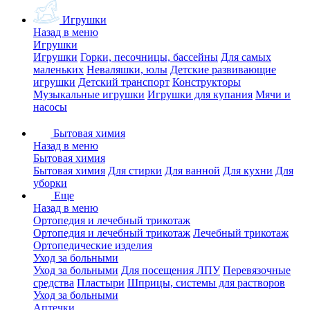
Игрушки
Назад в меню
Игрушки
Игрушки
Горки, песочницы, бассейны
Для самых
маленьких
Неваляшки, юлы
Детские развивающие
игрушки
Детский транспорт
Конструкторы
Музыкальные игрушки
Игрушки для купания
Мячи и
насосы
Бытовая химия
Назад в меню
Бытовая химия
Бытовая химия
Для стирки
Для ванной
Для кухни
Для
уборки
Еще
Назад в меню
Ортопедия и лечебный трикотаж
Ортопедия и лечебный трикотаж
Лечебный трикотаж
Ортопедические изделия
Уход за больными
Уход за больными
Для посещения ЛПУ
Перевязочные
средства
Пластыри
Шприцы, системы для растворов
Уход за больными
Аптечки