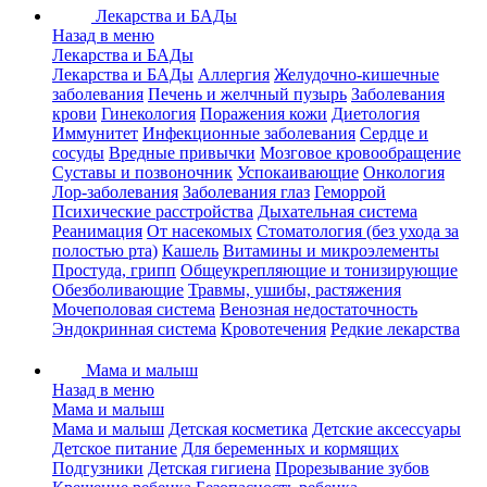
Лекарства и БАДы
Назад в меню
Лекарства и БАДы
Лекарства и БАДы
Аллергия
Желудочно-кишечные
заболевания
Печень и желчный пузырь
Заболевания
крови
Гинекология
Поражения кожи
Диетология
Иммунитет
Инфекционные заболевания
Сердце и
сосуды
Вредные привычки
Мозговое кровообращение
Суставы и позвоночник
Успокаивающие
Онкология
Лор-заболевания
Заболевания глаз
Геморрой
Психические расстройства
Дыхательная система
Реанимация
От насекомых
Стоматология (без ухода за
полостью рта)
Кашель
Витамины и микроэлементы
Простуда, грипп
Общеукрепляющие и тонизирующие
Обезболивающие
Травмы, ушибы, растяжения
Мочеполовая система
Венозная недостаточность
Эндокринная система
Кровотечения
Редкие лекарства
Мама и малыш
Назад в меню
Мама и малыш
Мама и малыш
Детская косметика
Детские аксессуары
Детское питание
Для беременных и кормящих
Подгузники
Детская гигиена
Прорезывание зубов