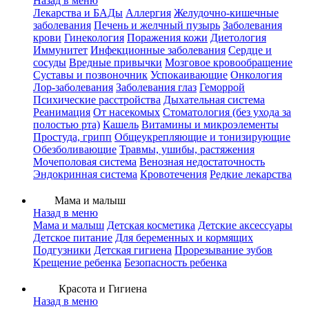
Назад в меню
Лекарства и БАДы
Аллергия
Желудочно-кишечные
заболевания
Печень и желчный пузырь
Заболевания
крови
Гинекология
Поражения кожи
Диетология
Иммунитет
Инфекционные заболевания
Сердце и
сосуды
Вредные привычки
Мозговое кровообращение
Суставы и позвоночник
Успокаивающие
Онкология
Лор-заболевания
Заболевания глаз
Геморрой
Психические расстройства
Дыхательная система
Реанимация
От насекомых
Стоматология (без ухода за
полостью рта)
Кашель
Витамины и микроэлементы
Простуда, грипп
Общеукрепляющие и тонизирующие
Обезболивающие
Травмы, ушибы, растяжения
Мочеполовая система
Венозная недостаточность
Эндокринная система
Кровотечения
Редкие лекарства
Мама и малыш
Назад в меню
Мама и малыш
Детская косметика
Детские аксессуары
Детское питание
Для беременных и кормящих
Подгузники
Детская гигиена
Прорезывание зубов
Крещение ребенка
Безопасность ребенка
Красота и Гигиена
Назад в меню