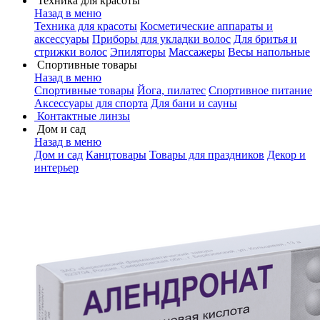
Техника для красоты
Назад в меню
Техника для красоты
Косметические аппараты и
аксессуары
Приборы для укладки волос
Для бритья и
стрижки волос
Эпиляторы
Массажеры
Весы напольные
Спортивные товары
Назад в меню
Спортивные товары
Йога, пилатес
Спортивное питание
Аксессуары для спорта
Для бани и сауны
Контактные линзы
Дом и сад
Назад в меню
Дом и сад
Канцтовары
Товары для праздников
Декор и
интерьер