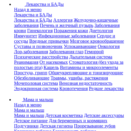
Лекарства и БАДы
Назад в меню
Лекарства и БАДы
Лекарства и БАДы
Аллергия
Желудочно-кишечные
заболевания
Печень и желчный пузырь
Заболевания
крови
Гинекология
Поражения кожи
Диетология
Иммунитет
Инфекционные заболевания
Сердце и
сосуды
Вредные привычки
Мозговое кровообращение
Суставы и позвоночник
Успокаивающие
Онкология
Лор-заболевания
Заболевания глаз
Геморрой
Психические расстройства
Дыхательная система
Реанимация
От насекомых
Стоматология (без ухода за
полостью рта)
Кашель
Витамины и микроэлементы
Простуда, грипп
Общеукрепляющие и тонизирующие
Обезболивающие
Травмы, ушибы, растяжения
Мочеполовая система
Венозная недостаточность
Эндокринная система
Кровотечения
Редкие лекарства
Мама и малыш
Назад в меню
Мама и малыш
Мама и малыш
Детская косметика
Детские аксессуары
Детское питание
Для беременных и кормящих
Подгузники
Детская гигиена
Прорезывание зубов