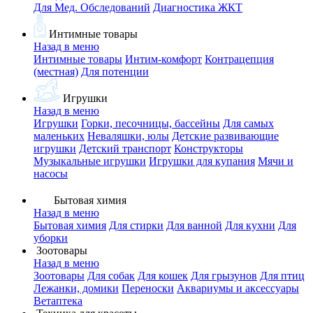
Для Мед. Обследований
Диагностика ЖКТ
Интимные товары
Назад в меню
Интимные товары
Интим-комфорт
Контрацепция
(местная)
Для потенции
Игрушки
Назад в меню
Игрушки
Горки, песочницы, бассейны
Для самых
маленьких
Неваляшки, юлы
Детские развивающие
игрушки
Детский транспорт
Конструкторы
Музыкальные игрушки
Игрушки для купания
Мячи и
насосы
Бытовая химия
Назад в меню
Бытовая химия
Для стирки
Для ванной
Для кухни
Для
уборки
Зоотовары
Назад в меню
Зоотовары
Для собак
Для кошек
Для грызунов
Для птиц
Лежанки, домики
Переноски
Аквариумы и аксессуары
Ветаптека