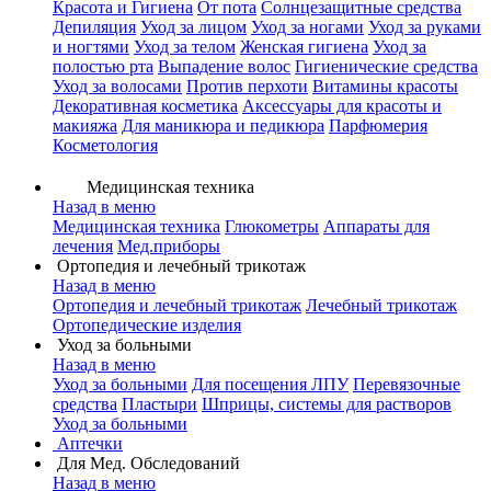
Красота и Гигиена
От пота
Солнцезащитные средства
Депиляция
Уход за лицом
Уход за ногами
Уход за руками
и ногтями
Уход за телом
Женская гигиена
Уход за
полостью рта
Выпадение волос
Гигиенические средства
Уход за волосами
Против перхоти
Витамины красоты
Декоративная косметика
Аксессуары для красоты и
макияжа
Для маникюра и педикюра
Парфюмерия
Косметология
Медицинская техника
Назад в меню
Медицинская техника
Глюкометры
Аппараты для
лечения
Мед.приборы
Ортопедия и лечебный трикотаж
Назад в меню
Ортопедия и лечебный трикотаж
Лечебный трикотаж
Ортопедические изделия
Уход за больными
Назад в меню
Уход за больными
Для посещения ЛПУ
Перевязочные
средства
Пластыри
Шприцы, системы для растворов
Уход за больными
Аптечки
Для Мед. Обследований
Назад в меню