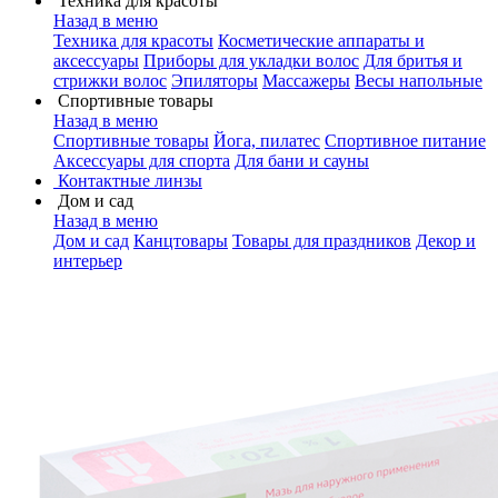
Техника для красоты
Назад в меню
Техника для красоты
Косметические аппараты и
аксессуары
Приборы для укладки волос
Для бритья и
стрижки волос
Эпиляторы
Массажеры
Весы напольные
Спортивные товары
Назад в меню
Спортивные товары
Йога, пилатес
Спортивное питание
Аксессуары для спорта
Для бани и сауны
Контактные линзы
Дом и сад
Назад в меню
Дом и сад
Канцтовары
Товары для праздников
Декор и
интерьер