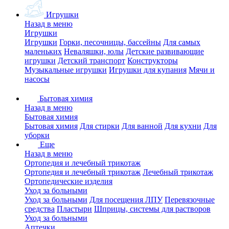
Игрушки
Назад в меню
Игрушки
Игрушки
Горки, песочницы, бассейны
Для самых
маленьких
Неваляшки, юлы
Детские развивающие
игрушки
Детский транспорт
Конструкторы
Музыкальные игрушки
Игрушки для купания
Мячи и
насосы
Бытовая химия
Назад в меню
Бытовая химия
Бытовая химия
Для стирки
Для ванной
Для кухни
Для
уборки
Еще
Назад в меню
Ортопедия и лечебный трикотаж
Ортопедия и лечебный трикотаж
Лечебный трикотаж
Ортопедические изделия
Уход за больными
Уход за больными
Для посещения ЛПУ
Перевязочные
средства
Пластыри
Шприцы, системы для растворов
Уход за больными
Аптечки