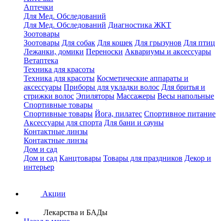
Аптечки
Для Мед. Обследований
Для Мед. Обследований
Диагностика ЖКТ
Зоотовары
Зоотовары
Для собак
Для кошек
Для грызунов
Для птиц
Лежанки, домики
Переноски
Аквариумы и аксессуары
Ветаптека
Техника для красоты
Техника для красоты
Косметические аппараты и
аксессуары
Приборы для укладки волос
Для бритья и
стрижки волос
Эпиляторы
Массажеры
Весы напольные
Спортивные товары
Спортивные товары
Йога, пилатес
Спортивное питание
Аксессуары для спорта
Для бани и сауны
Контактные линзы
Контактные линзы
Дом и сад
Дом и сад
Канцтовары
Товары для праздников
Декор и
интерьер
Акции
Лекарства и БАДы