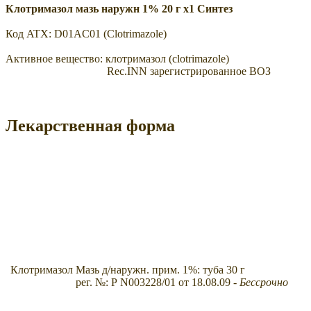
Клотримазол мазь наружн 1% 20 г x1 Синтез
Код ATX:
D01AC01
(Clotrimazole)
Активное вещество:
клотримазол
(clotrimazole)
Rec.INN
зарегистрированное ВОЗ
Лекарственная форма
Клотримазол
Мазь д/наружн. прим. 1%: туба 30 г
рег. №: Р N003228/01 от 18.08.09
- Бессрочно