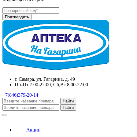
г. Самара, ул. Гагарина, д. 49
Пн-Пт 7:00-22:00, Сб,Вс 8:00-22:00
+7(846)379-20-14
Найти
Найти
Акции