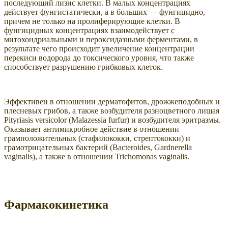
последующий лизис клетки. В малых концентрациях
действует фунгистатически, а в больших — фунгицидно,
причем не только на пролиферирующие клетки. В
фунгицидных концентрациях взаимодействует с
митохондриальными и пероксидазными ферментами, в
результате чего происходит увеличение концентрации
перекиси водорода до токсического уровня, что также
способствует разрушению грибковых клеток.
Эффективен в отношении дерматофитов, дрожжеподобных и
плесневых грибов, а также возбудителя разноцветного лишая
Pityriasis versicolor (Malazessia furfur) и возбудителя эритразмы.
Оказывает антимикробное действие в отношении
грамположительных (стафилококки, стрептококки) и
грамотрицательных бактерий (Bacteroides, Gardnerella
vaginalis), а также в отношении Trichomonas vaginalis.
Фармакокинетика