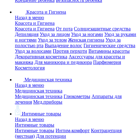
Крещение ребенка
Безопасность ребенка
Красота и Гигиена
Назад в меню
Красота и Гигиена
Красота и Гигиена
От пота
Солнцезащитные средства
Депиляция
Уход за лицом
Уход за ногами
Уход за руками
и ногтями
Уход за телом
Женская гигиена
Уход за
полостью рта
Выпадение волос
Гигиенические средства
Уход за волосами
Против перхоти
Витамины красоты
Декоративная косметика
Аксессуары для красоты и
макияжа
Для маникюра и педикюра
Парфюмерия
Косметология
Медицинская техника
Назад в меню
Медицинская техника
Медицинская техника
Глюкометры
Аппараты для
лечения
Мед.приборы
Интимные товары
Назад в меню
Интимные товары
Интимные товары
Интим-комфорт
Контрацепция
(местная)
Для потенции