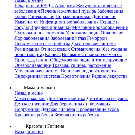
Назад в меню
Лекарства и БАДы
Аллергия
Желудочно-кишечные
заболевания
Печень и желчный пузырь
Заболевания
крови
Гинекология
Поражения кожи
Диетология
Иммунитет
Инфекционные заболевания
Сердце и
сосуды
Вредные привычки
Мозговое кровообращение
Суставы и позвоночник
Успокаивающие
Онкология
Лор-заболевания
Заболевания глаз
Геморрой
Психические расстройства
Дыхательная система
Реанимация
От насекомых
Стоматология (без ухода за
полостью рта)
Кашель
Витамины и микроэлементы
Простуда, грипп
Общеукрепляющие и тонизирующие
Обезболивающие
Травмы, ушибы, растяжения
Мочеполовая система
Венозная недостаточность
Эндокринная система
Кровотечения
Редкие лекарства
Мама и малыш
Назад в меню
Мама и малыш
Детская косметика
Детские аксессуары
Детское питание
Для беременных и кормящих
Подгузники
Детская гигиена
Прорезывание зубов
Крещение ребенка
Безопасность ребенка
Красота и Гигиена
Назад в меню