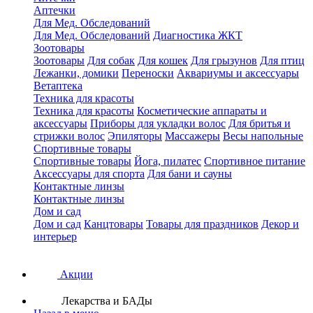
Аптечки
Для Мед. Обследований
Для Мед. Обследований
Диагностика ЖКТ
Зоотовары
Зоотовары
Для собак
Для кошек
Для грызунов
Для птиц
Лежанки, домики
Переноски
Аквариумы и аксессуары
Ветаптека
Техника для красоты
Техника для красоты
Косметические аппараты и
аксессуары
Приборы для укладки волос
Для бритья и
стрижки волос
Эпиляторы
Массажеры
Весы напольные
Спортивные товары
Спортивные товары
Йога, пилатес
Спортивное питание
Аксессуары для спорта
Для бани и сауны
Контактные линзы
Контактные линзы
Дом и сад
Дом и сад
Канцтовары
Товары для праздников
Декор и
интерьер
Акции
Лекарства и БАДы