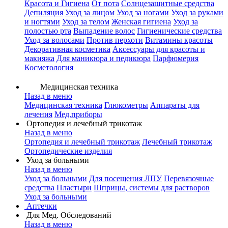
Красота и Гигиена
От пота
Солнцезащитные средства
Депиляция
Уход за лицом
Уход за ногами
Уход за руками
и ногтями
Уход за телом
Женская гигиена
Уход за
полостью рта
Выпадение волос
Гигиенические средства
Уход за волосами
Против перхоти
Витамины красоты
Декоративная косметика
Аксессуары для красоты и
макияжа
Для маникюра и педикюра
Парфюмерия
Косметология
Медицинская техника
Назад в меню
Медицинская техника
Глюкометры
Аппараты для
лечения
Мед.приборы
Ортопедия и лечебный трикотаж
Назад в меню
Ортопедия и лечебный трикотаж
Лечебный трикотаж
Ортопедические изделия
Уход за больными
Назад в меню
Уход за больными
Для посещения ЛПУ
Перевязочные
средства
Пластыри
Шприцы, системы для растворов
Уход за больными
Аптечки
Для Мед. Обследований
Назад в меню