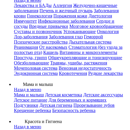
Назад в меню
Лекарства и БАДы
Аллергия
Желудочно-кишечные
заболевания
Печень и желчный пузырь
Заболевания
крови
Гинекология
Поражения кожи
Диетология
Иммунитет
Инфекционные заболевания
Сердце и
сосуды
Вредные привычки
Мозговое кровообращение
Суставы и позвоночник
Успокаивающие
Онкология
Лор-заболевания
Заболевания глаз
Геморрой
Психические расстройства
Дыхательная система
Реанимация
От насекомых
Стоматология (без ухода за
полостью рта)
Кашель
Витамины и микроэлементы
Простуда, грипп
Общеукрепляющие и тонизирующие
Обезболивающие
Травмы, ушибы, растяжения
Мочеполовая система
Венозная недостаточность
Эндокринная система
Кровотечения
Редкие лекарства
Мама и малыш
Назад в меню
Мама и малыш
Детская косметика
Детские аксессуары
Детское питание
Для беременных и кормящих
Подгузники
Детская гигиена
Прорезывание зубов
Крещение ребенка
Безопасность ребенка
Красота и Гигиена
Назад в меню