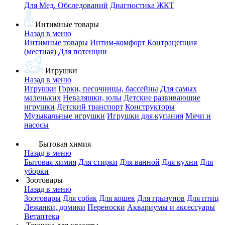
Для Мед. Обследований
Диагностика ЖКТ
Интимные товары
Назад в меню
Интимные товары
Интим-комфорт
Контрацепция
(местная)
Для потенции
Игрушки
Назад в меню
Игрушки
Горки, песочницы, бассейны
Для самых
маленьких
Неваляшки, юлы
Детские развивающие
игрушки
Детский транспорт
Конструкторы
Музыкальные игрушки
Игрушки для купания
Мячи и
насосы
Бытовая химия
Назад в меню
Бытовая химия
Для стирки
Для ванной
Для кухни
Для
уборки
Зоотовары
Назад в меню
Зоотовары
Для собак
Для кошек
Для грызунов
Для птиц
Лежанки, домики
Переноски
Аквариумы и аксессуары
Ветаптека