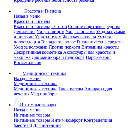
Крещение ребенка
Безопасность ребенка
Красота и Гигиена
Назад в меню
Красота и Гигиена
Красота и Гигиена
От пота
Солнцезащитные средства
Депиляция
Уход за лицом
Уход за ногами
Уход за руками
и ногтями
Уход за телом
Женская гигиена
Уход за
полостью рта
Выпадение волос
Гигиенические средства
Уход за волосами
Против перхоти
Витамины красоты
Декоративная косметика
Аксессуары для красоты и
макияжа
Для маникюра и педикюра
Парфюмерия
Косметология
Медицинская техника
Назад в меню
Медицинская техника
Медицинская техника
Глюкометры
Аппараты для
лечения
Мед.приборы
Интимные товары
Назад в меню
Интимные товары
Интимные товары
Интим-комфорт
Контрацепция
(местная)
Для потенции