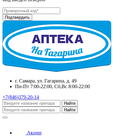
г. Самара, ул. Гагарина, д. 49
Пн-Пт 7:00-22:00, Сб,Вс 8:00-22:00
+7(846)379-20-14
Найти
Найти
Акции