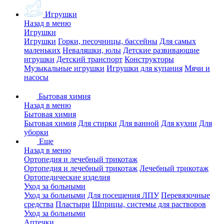
Игрушки
Назад в меню
Игрушки
Игрушки
Горки, песочницы, бассейны
Для самых
маленьких
Неваляшки, юлы
Детские развивающие
игрушки
Детский транспорт
Конструкторы
Музыкальные игрушки
Игрушки для купания
Мячи и
насосы
Бытовая химия
Назад в меню
Бытовая химия
Бытовая химия
Для стирки
Для ванной
Для кухни
Для
уборки
Еще
Назад в меню
Ортопедия и лечебный трикотаж
Ортопедия и лечебный трикотаж
Лечебный трикотаж
Ортопедические изделия
Уход за больными
Уход за больными
Для посещения ЛПУ
Перевязочные
средства
Пластыри
Шприцы, системы для растворов
Уход за больными
Аптечки