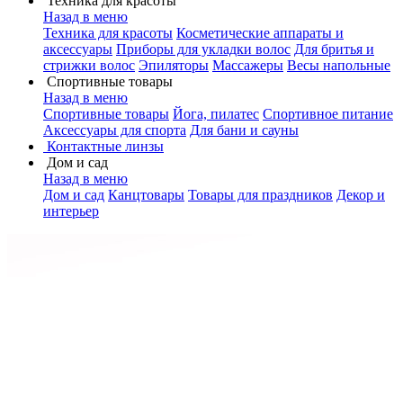
Техника для красоты
Назад в меню
Техника для красоты
Косметические аппараты и
аксессуары
Приборы для укладки волос
Для бритья и
стрижки волос
Эпиляторы
Массажеры
Весы напольные
Спортивные товары
Назад в меню
Спортивные товары
Йога, пилатес
Спортивное питание
Аксессуары для спорта
Для бани и сауны
Контактные линзы
Дом и сад
Назад в меню
Дом и сад
Канцтовары
Товары для праздников
Декор и
интерьер