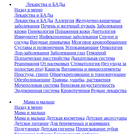
Лекарства и БАДы
Назад в меню
Лекарства и БАДы
Лекарства и БАДы
Аллергия
Желудочно-кишечные
заболевания
Печень и желчный пузырь
Заболевания
крови
Гинекология
Поражения кожи
Диетология
Иммунитет
Инфекционные заболевания
Сердце и
сосуды
Вредные привычки
Мозговое кровообращение
Суставы и позвоночник
Успокаивающие
Онкология
Лор-заболевания
Заболевания глаз
Геморрой
Психические расстройства
Дыхательная система
Реанимация
От насекомых
Стоматология (без ухода за
полостью рта)
Кашель
Витамины и микроэлементы
Простуда, грипп
Общеукрепляющие и тонизирующие
Обезболивающие
Травмы, ушибы, растяжения
Мочеполовая система
Венозная недостаточность
Эндокринная система
Кровотечения
Редкие лекарства
Мама и малыш
Назад в меню
Мама и малыш
Мама и малыш
Детская косметика
Детские аксессуары
Детское питание
Для беременных и кормящих
Подгузники
Детская гигиена
Прорезывание зубов