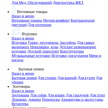
Для Мед. Обследований
Диагностика ЖКТ
Интимные товары
Назад в меню
Интимные товары
Интим-комфорт
Контрацепция
(местная)
Для потенции
Игрушки
Назад в меню
Игрушки
Горки, песочницы, бассейны
Для самых
маленьких
Неваляшки, юлы
Детские развивающие
игрушки
Детский транспорт
Конструкторы
Музыкальные игрушки
Игрушки для купания
Мячи и
насосы
Бытовая химия
Назад в меню
Бытовая химия
Для стирки
Для ванной
Для кухни
Для
уборки
Зоотовары
Назад в меню
Зоотовары
Для собак
Для кошек
Для грызунов
Для птиц
Лежанки, домики
Переноски
Аквариумы и аксессуары
Ветаптека