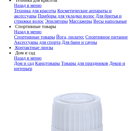
Техника для красоты
Назад в меню
Техника для красоты
Косметические аппараты и
аксессуары
Приборы для укладки волос
Для бритья и
стрижки волос
Эпиляторы
Массажеры
Весы напольные
Спортивные товары
Назад в меню
Спортивные товары
Йога, пилатес
Спортивное питание
Аксессуары для спорта
Для бани и сауны
Контактные линзы
Дом и сад
Назад в меню
Дом и сад
Канцтовары
Товары для праздников
Декор и
интерьер