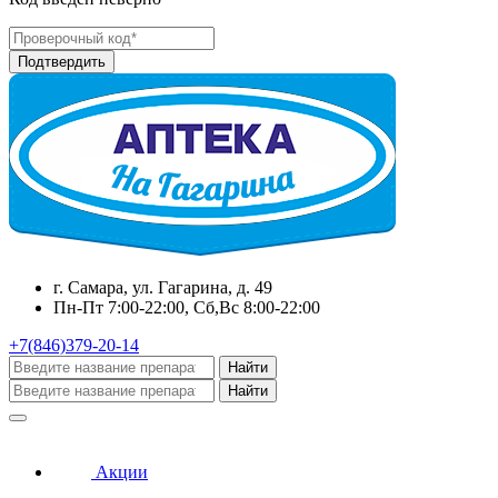
г. Самара, ул. Гагарина, д. 49
Пн-Пт 7:00-22:00, Сб,Вс 8:00-22:00
+7(846)379-20-14
Найти
Найти
Акции