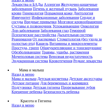
Назад в меню
Лекарства и БАДы
Аллергия
Желудочно-кишечные
заболевания
Печень и желчный пузырь
Заболевания
крови
Гинекология
Поражения кожи
Диетология
Иммунитет
Инфекционные заболевания
Сердце и
сосуды
Вредные привычки
Мозговое кровообращение
Суставы и позвоночник
Успокаивающие
Онкология
Лор-заболевания
Заболевания глаз
Геморрой
Психические расстройства
Дыхательная система
Реанимация
От насекомых
Стоматология (без ухода за
полостью рта)
Кашель
Витамины и микроэлементы
Простуда, грипп
Общеукрепляющие и тонизирующие
Обезболивающие
Травмы, ушибы, растяжения
Мочеполовая система
Венозная недостаточность
Эндокринная система
Кровотечения
Редкие лекарства
Мама и малыш
Назад в меню
Мама и малыш
Детская косметика
Детские аксессуары
Детское питание
Для беременных и кормящих
Подгузники
Детская гигиена
Прорезывание зубов
Крещение ребенка
Безопасность ребенка
Красота и Гигиена
Назад в меню