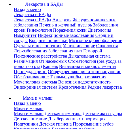
Лекарства и БАДы
Назад в меню
Лекарства и БАДы
Лекарства и БАДы
Аллергия
Желудочно-кишечные
заболевания
Печень и желчный пузырь
Заболевания
крови
Гинекология
Поражения кожи
Диетология
Иммунитет
Инфекционные заболевания
Сердце и
сосуды
Вредные привычки
Мозговое кровообращение
Суставы и позвоночник
Успокаивающие
Онкология
Лор-заболевания
Заболевания глаз
Геморрой
Психические расстройства
Дыхательная система
Реанимация
От насекомых
Стоматология (без ухода за
полостью рта)
Кашель
Витамины и микроэлементы
Простуда, грипп
Общеукрепляющие и тонизирующие
Обезболивающие
Травмы, ушибы, растяжения
Мочеполовая система
Венозная недостаточность
Эндокринная система
Кровотечения
Редкие лекарства
Мама и малыш
Назад в меню
Мама и малыш
Мама и малыш
Детская косметика
Детские аксессуары
Детское питание
Для беременных и кормящих
Подгузники
Детская гигиена
Прорезывание зубов