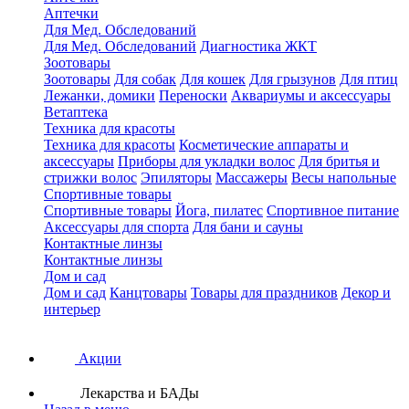
Аптечки
Для Мед. Обследований
Для Мед. Обследований
Диагностика ЖКТ
Зоотовары
Зоотовары
Для собак
Для кошек
Для грызунов
Для птиц
Лежанки, домики
Переноски
Аквариумы и аксессуары
Ветаптека
Техника для красоты
Техника для красоты
Косметические аппараты и
аксессуары
Приборы для укладки волос
Для бритья и
стрижки волос
Эпиляторы
Массажеры
Весы напольные
Спортивные товары
Спортивные товары
Йога, пилатес
Спортивное питание
Аксессуары для спорта
Для бани и сауны
Контактные линзы
Контактные линзы
Дом и сад
Дом и сад
Канцтовары
Товары для праздников
Декор и
интерьер
Акции
Лекарства и БАДы