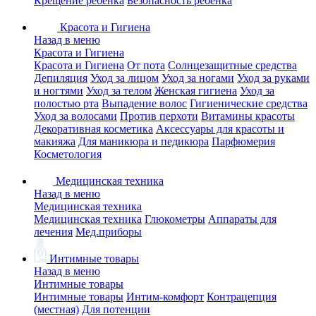
Крещение ребенка
Безопасность ребенка
Красота и Гигиена
Назад в меню
Красота и Гигиена
Красота и Гигиена
От пота
Солнцезащитные средства
Депиляция
Уход за лицом
Уход за ногами
Уход за руками
и ногтями
Уход за телом
Женская гигиена
Уход за
полостью рта
Выпадение волос
Гигиенические средства
Уход за волосами
Против перхоти
Витамины красоты
Декоративная косметика
Аксессуары для красоты и
макияжа
Для маникюра и педикюра
Парфюмерия
Косметология
Медицинская техника
Назад в меню
Медицинская техника
Медицинская техника
Глюкометры
Аппараты для
лечения
Мед.приборы
Интимные товары
Назад в меню
Интимные товары
Интимные товары
Интим-комфорт
Контрацепция
(местная)
Для потенции