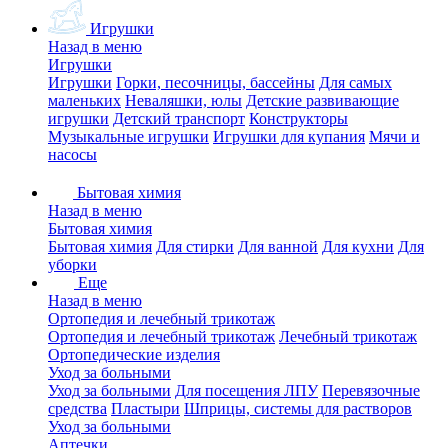
Игрушки
Назад в меню
Игрушки
Игрушки
Горки, песочницы, бассейны
Для самых
маленьких
Неваляшки, юлы
Детские развивающие
игрушки
Детский транспорт
Конструкторы
Музыкальные игрушки
Игрушки для купания
Мячи и
насосы
Бытовая химия
Назад в меню
Бытовая химия
Бытовая химия
Для стирки
Для ванной
Для кухни
Для
уборки
Еще
Назад в меню
Ортопедия и лечебный трикотаж
Ортопедия и лечебный трикотаж
Лечебный трикотаж
Ортопедические изделия
Уход за больными
Уход за больными
Для посещения ЛПУ
Перевязочные
средства
Пластыри
Шприцы, системы для растворов
Уход за больными
Аптечки