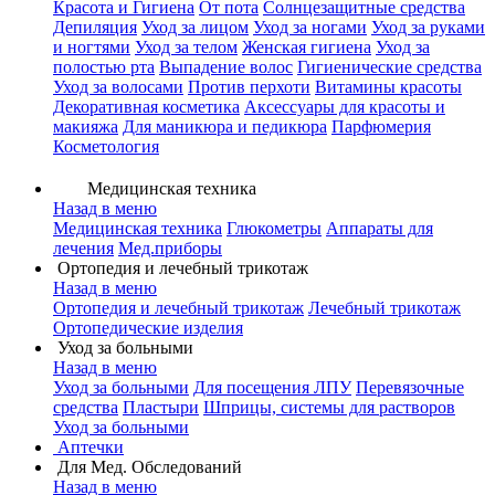
Красота и Гигиена
От пота
Солнцезащитные средства
Депиляция
Уход за лицом
Уход за ногами
Уход за руками
и ногтями
Уход за телом
Женская гигиена
Уход за
полостью рта
Выпадение волос
Гигиенические средства
Уход за волосами
Против перхоти
Витамины красоты
Декоративная косметика
Аксессуары для красоты и
макияжа
Для маникюра и педикюра
Парфюмерия
Косметология
Медицинская техника
Назад в меню
Медицинская техника
Глюкометры
Аппараты для
лечения
Мед.приборы
Ортопедия и лечебный трикотаж
Назад в меню
Ортопедия и лечебный трикотаж
Лечебный трикотаж
Ортопедические изделия
Уход за больными
Назад в меню
Уход за больными
Для посещения ЛПУ
Перевязочные
средства
Пластыри
Шприцы, системы для растворов
Уход за больными
Аптечки
Для Мед. Обследований
Назад в меню