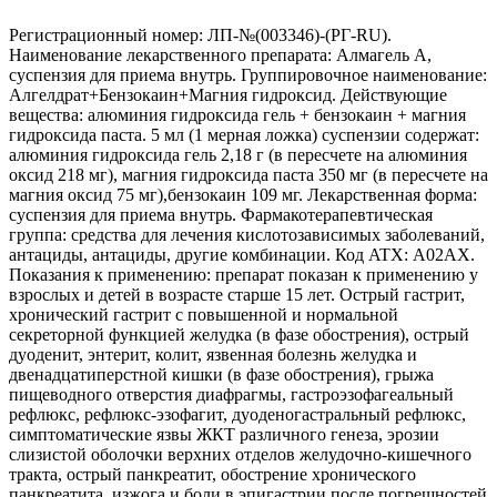
Регистрационный номер: ЛП-№(003346)-(РГ-RU).
Наименование лекарственного препарата: Алмагель А,
суспензия для приема внутрь. Группировочное наименование:
Алгелдрат+Бензокаин+Магния гидроксид. Действующие
вещества: алюминия гидроксида гель + бензокаин + магния
гидроксида паста. 5 мл (1 мерная ложка) суспензии содержат:
алюминия гидроксида гель 2,18 г (в пересчете на алюминия
оксид 218 мг), магния гидроксида паста 350 мг (в пересчете на
магния оксид 75 мг),бензокаин 109 мг. Лекарственная форма:
суспензия для приема внутрь. Фармакотерапевтическая
группа: средства для лечения кислотозависимых заболеваний,
антациды, антациды, другие комбинации. Код ATX: А02АХ.
Показания к применению: препарат показан к применению у
взрослых и детей в возрасте старше 15 лет. Острый гастрит,
хронический гастрит с повышенной и нормальной
секреторной функцией желудка (в фазе обострения), острый
дуоденит, энтерит, колит, язвенная болезнь желудка и
двенадцатиперстной кишки (в фазе обострения), грыжа
пищеводного отверстия диафрагмы, гастроэзофагеальный
рефлюкс, рефлюкс-эзофагит, дуоденогастральный рефлюкс,
симптоматические язвы ЖКТ различного генеза, эрозии
слизистой оболочки верхних отделов желудочно-кишечного
тракта, острый панкреатит, обострение хронического
панкреатита, изжога и боли в эпигастрии после погрешностей