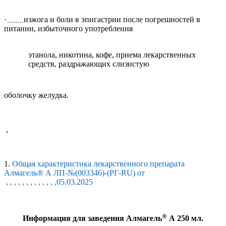
·
изжога и боли в эпигастрии после погрешностей в
, , , , , , , ,
питании, избыточного употребления
этанола, никотина, кофе, приема лекарственных
средств, раздражающих слизистую
оболочку желудка.
,
1.
Общая характеристика лекарственного препарата
Алмагель® А ЛП-№(003346)-(РГ-RU) от
, , , , , , , , , , , , ,
05.03.2025
®
Информация для заведения Алмагель
A
250 мл.