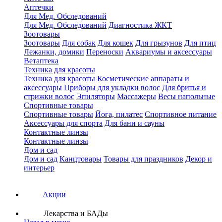
Аптечки
Для Мед. Обследований
Для Мед. Обследований
Диагностика ЖКТ
Зоотовары
Зоотовары
Для собак
Для кошек
Для грызунов
Для птиц
Лежанки, домики
Переноски
Аквариумы и аксессуары
Ветаптека
Техника для красоты
Техника для красоты
Косметические аппараты и
аксессуары
Приборы для укладки волос
Для бритья и
стрижки волос
Эпиляторы
Массажеры
Весы напольные
Спортивные товары
Спортивные товары
Йога, пилатес
Спортивное питание
Аксессуары для спорта
Для бани и сауны
Контактные линзы
Контактные линзы
Дом и сад
Дом и сад
Канцтовары
Товары для праздников
Декор и
интерьер
Акции
Лекарства и БАДы