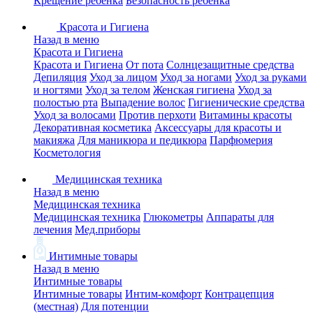
Крещение ребенка
Безопасность ребенка
Красота и Гигиена
Назад в меню
Красота и Гигиена
Красота и Гигиена
От пота
Солнцезащитные средства
Депиляция
Уход за лицом
Уход за ногами
Уход за руками
и ногтями
Уход за телом
Женская гигиена
Уход за
полостью рта
Выпадение волос
Гигиенические средства
Уход за волосами
Против перхоти
Витамины красоты
Декоративная косметика
Аксессуары для красоты и
макияжа
Для маникюра и педикюра
Парфюмерия
Косметология
Медицинская техника
Назад в меню
Медицинская техника
Медицинская техника
Глюкометры
Аппараты для
лечения
Мед.приборы
Интимные товары
Назад в меню
Интимные товары
Интимные товары
Интим-комфорт
Контрацепция
(местная)
Для потенции