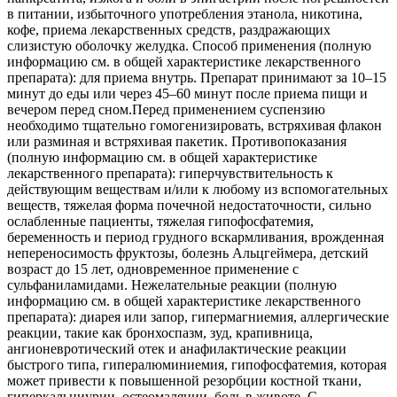
в питании, избыточного употребления этанола, никотина,
кофе, приема лекарственных средств, раздражающих
слизистую оболочку желудка. Способ применения (полную
информацию см. в общей характеристике лекарственного
препарата): для приема внутрь. Препарат принимают за 10–15
минут до еды или через 45–60 минут после приема пищи и
вечером перед сном.Перед применением суспензию
необходимо тщательно гомогенизировать, встряхивая флакон
или разминая и встряхивая пакетик. Противопоказания
(полную информацию см. в общей характеристике
лекарственного препарата): гиперчувствительность к
действующим веществам и/или к любому из вспомогательных
веществ, тяжелая форма почечной недостаточности, сильно
ослабленные пациенты, тяжелая гипофосфатемия,
беременность и период грудного вскармливания, врожденная
непереносимость фруктозы, болезнь Альцгеймера, детский
возраст до 15 лет, одновременное применение с
сульфаниламидами. Нежелательные реакции (полную
информацию см. в общей характеристике лекарственного
препарата): диарея или запор, гипермагниемия, аллергические
реакции, такие как бронхоспазм, зуд, крапивница,
ангионевротический отек и анафилактические реакции
быстрого типа, гипералюминиемия, гипофосфатемия, которая
может привести к повышенной резорбции костной ткани,
гиперкальциурии, остеомаляции, боль в животе. С