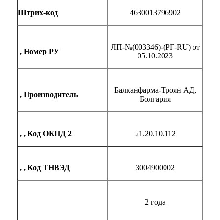
Штрих-код
4630013796902
ЛП-№(0033
46
)-(РГ-RU) от
,
Номер РУ
05.10.2023
Балканфарма-Троян АД,
,
Производитель
Болгария
, ,
Код ОКПД 2
21.20.10.112
, ,
Код ТНВЭД
3004900002
2 года