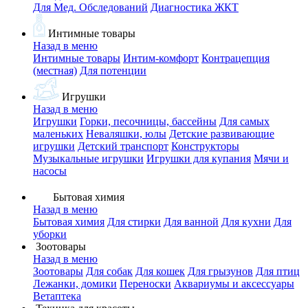
Для Мед. Обследований
Диагностика ЖКТ
Интимные товары
Назад в меню
Интимные товары
Интим-комфорт
Контрацепция
(местная)
Для потенции
Игрушки
Назад в меню
Игрушки
Горки, песочницы, бассейны
Для самых
маленьких
Неваляшки, юлы
Детские развивающие
игрушки
Детский транспорт
Конструкторы
Музыкальные игрушки
Игрушки для купания
Мячи и
насосы
Бытовая химия
Назад в меню
Бытовая химия
Для стирки
Для ванной
Для кухни
Для
уборки
Зоотовары
Назад в меню
Зоотовары
Для собак
Для кошек
Для грызунов
Для птиц
Лежанки, домики
Переноски
Аквариумы и аксессуары
Ветаптека