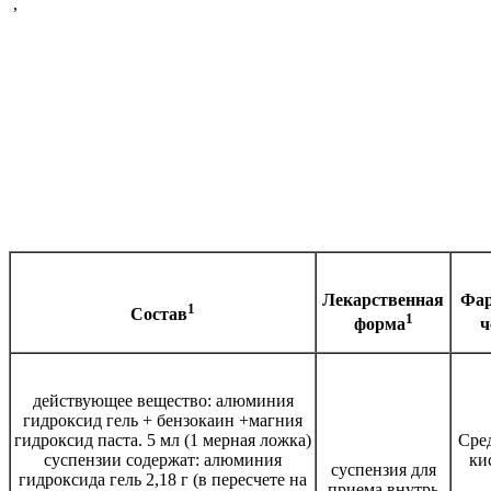
,
Лекарственная
Фар
1
Состав
1
форма
ч
действующее вещество: алюминия
гидроксид гель + бензокаин +магния
гидроксид паста. 5 мл (1 мерная ложка)
Сред
суспензии содержат: алюминия
ки
суспензия для
гидроксида гель 2,18 г (в пересчете на
приема внутрь