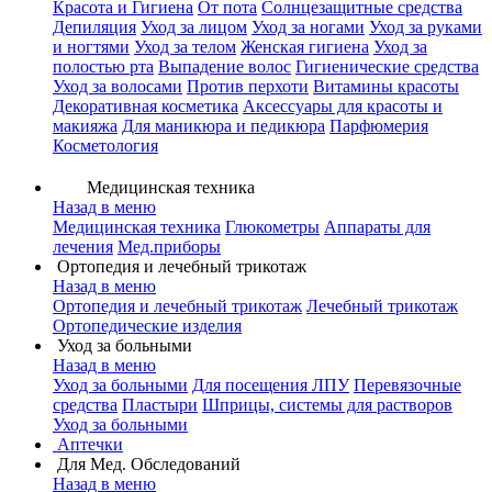
Красота и Гигиена
От пота
Солнцезащитные средства
Депиляция
Уход за лицом
Уход за ногами
Уход за руками
и ногтями
Уход за телом
Женская гигиена
Уход за
полостью рта
Выпадение волос
Гигиенические средства
Уход за волосами
Против перхоти
Витамины красоты
Декоративная косметика
Аксессуары для красоты и
макияжа
Для маникюра и педикюра
Парфюмерия
Косметология
Медицинская техника
Назад в меню
Медицинская техника
Глюкометры
Аппараты для
лечения
Мед.приборы
Ортопедия и лечебный трикотаж
Назад в меню
Ортопедия и лечебный трикотаж
Лечебный трикотаж
Ортопедические изделия
Уход за больными
Назад в меню
Уход за больными
Для посещения ЛПУ
Перевязочные
средства
Пластыри
Шприцы, системы для растворов
Уход за больными
Аптечки
Для Мед. Обследований
Назад в меню