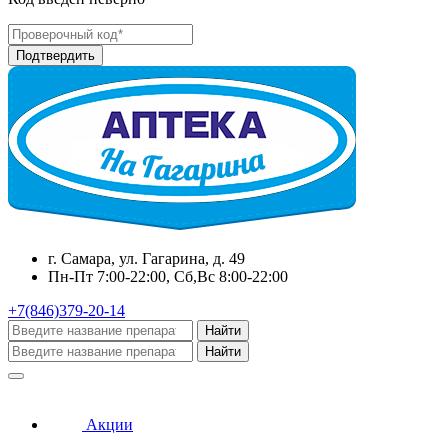
г. Самара, ул. Гагарина, д. 49
Пн-Пт 7:00-22:00, Сб,Вс 8:00-22:00
+7(846)379-20-14
Найти
Найти
Акции