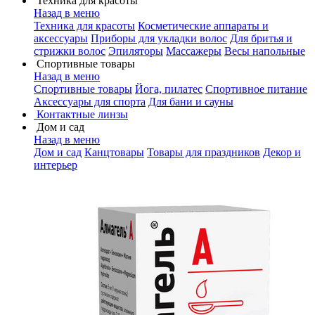
Техника для красоты
Назад в меню
Техника для красоты
Косметические аппараты и
аксессуары
Приборы для укладки волос
Для бритья и
стрижки волос
Эпиляторы
Массажеры
Весы напольные
Спортивные товары
Назад в меню
Спортивные товары
Йога, пилатес
Спортивное питание
Аксессуары для спорта
Для бани и сауны
Контактные линзы
Дом и сад
Назад в меню
Дом и сад
Канцтовары
Товары для праздников
Декор и
интерьер