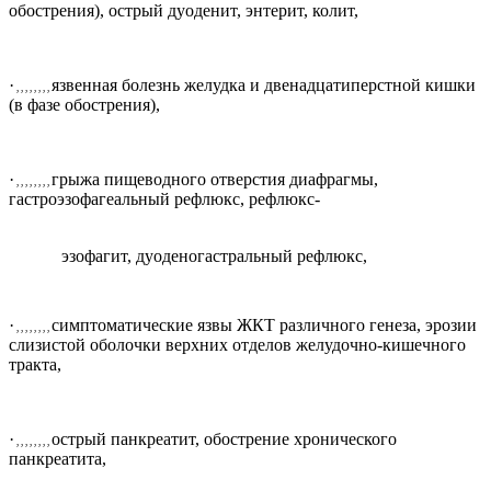
обострения), острый дуоденит, энтерит, колит,
·
язвенная болезнь желудка и двенадцатиперстной кишки
, , , , , , , ,
(в фазе обострения),
·
грыжа пищеводного отверстия диафрагмы,
, , , , , , , ,
гастроэзофагеальный рефлюкс, рефлюкс-
эзофагит, дуоденогастральный рефлюкс,
·
симптоматические язвы ЖКТ различного генеза, эрозии
, , , , , , , ,
слизистой оболочки верхних отделов желудочно-кишечного
тракта,
·
острый панкреатит, обострение хронического
, , , , , , , ,
панкреатита,