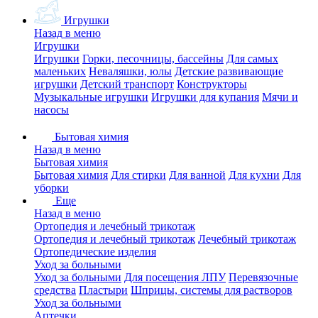
Игрушки
Назад в меню
Игрушки
Игрушки
Горки, песочницы, бассейны
Для самых
маленьких
Неваляшки, юлы
Детские развивающие
игрушки
Детский транспорт
Конструкторы
Музыкальные игрушки
Игрушки для купания
Мячи и
насосы
Бытовая химия
Назад в меню
Бытовая химия
Бытовая химия
Для стирки
Для ванной
Для кухни
Для
уборки
Еще
Назад в меню
Ортопедия и лечебный трикотаж
Ортопедия и лечебный трикотаж
Лечебный трикотаж
Ортопедические изделия
Уход за больными
Уход за больными
Для посещения ЛПУ
Перевязочные
средства
Пластыри
Шприцы, системы для растворов
Уход за больными
Аптечки