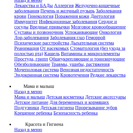
Назад в меню
Лекарства и БАДы
Аллергия
Желудочно-кишечные
заболевания
Печень и желчный пузырь
Заболевания
крови
Гинекология
Поражения кожи
Диетология
Иммунитет
Инфекционные заболевания
Сердце и
сосуды
Вредные привычки
Мозговое кровообращение
Суставы и позвоночник
Успокаивающие
Онкология
Лор-заболевания
Заболевания глаз
Геморрой
Психические расстройства
Дыхательная система
Реанимация
От насекомых
Стоматология (без ухода за
полостью рта)
Кашель
Витамины и микроэлементы
Простуда, грипп
Общеукрепляющие и тонизирующие
Обезболивающие
Травмы, ушибы, растяжения
Мочеполовая система
Венозная недостаточность
Эндокринная система
Кровотечения
Редкие лекарства
Мама и малыш
Назад в меню
Мама и малыш
Детская косметика
Детские аксессуары
Детское питание
Для беременных и кормящих
Подгузники
Детская гигиена
Прорезывание зубов
Крещение ребенка
Безопасность ребенка
Красота и Гигиена
Назад в меню