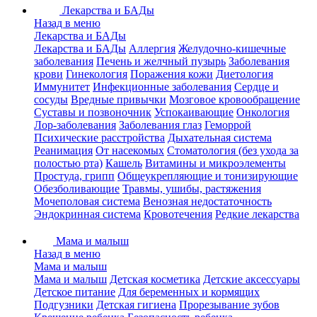
Лекарства и БАДы
Назад в меню
Лекарства и БАДы
Лекарства и БАДы
Аллергия
Желудочно-кишечные
заболевания
Печень и желчный пузырь
Заболевания
крови
Гинекология
Поражения кожи
Диетология
Иммунитет
Инфекционные заболевания
Сердце и
сосуды
Вредные привычки
Мозговое кровообращение
Суставы и позвоночник
Успокаивающие
Онкология
Лор-заболевания
Заболевания глаз
Геморрой
Психические расстройства
Дыхательная система
Реанимация
От насекомых
Стоматология (без ухода за
полостью рта)
Кашель
Витамины и микроэлементы
Простуда, грипп
Общеукрепляющие и тонизирующие
Обезболивающие
Травмы, ушибы, растяжения
Мочеполовая система
Венозная недостаточность
Эндокринная система
Кровотечения
Редкие лекарства
Мама и малыш
Назад в меню
Мама и малыш
Мама и малыш
Детская косметика
Детские аксессуары
Детское питание
Для беременных и кормящих
Подгузники
Детская гигиена
Прорезывание зубов